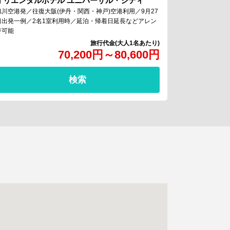
オリエンタルホテル ユニバーサル・シティ
旭川空港発／往復大阪(伊丹・関西・神戸)空港利用／9月27
日出発一例／2名1室利用時／延泊・帰着日延長などアレン
ジ可能
70,200
円
～
80,600
円
検索