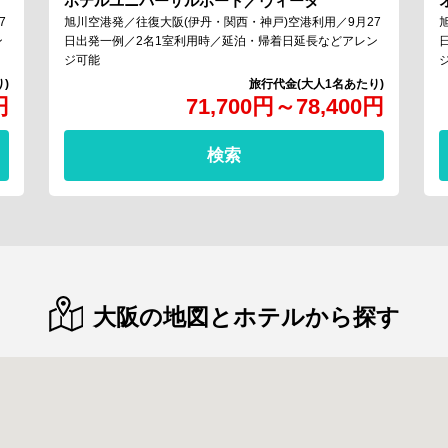
ホテルユニバーサルポート／ヴィータ
7
旭川空港発／往復大阪(伊丹・関西・神戸)空港利用／9月27
ン
日出発一例／2名1室利用時／延泊・帰着日延長などアレン
ジ可能
円
71,700
円
～
78,400
円
検索
大阪の地図とホテルから探す