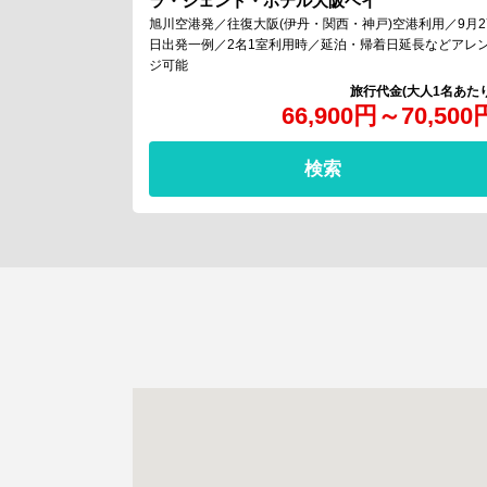
ラ・ジェント・ホテル大阪ベイ
旭川空港発／往復大阪(伊丹・関西・神戸)空港利用／9月2
日出発一例／2名1室利用時／延泊・帰着日延長などアレ
ジ可能
66,900
円
～
70,500
検索