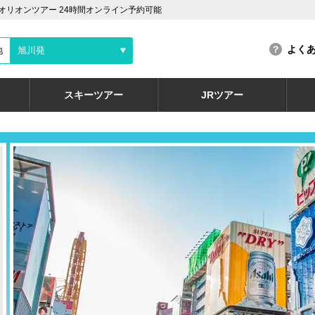
オリオンツアー 24時間オンライン予約可能
よく
地
旭川発
スキーツアー
JRツアー