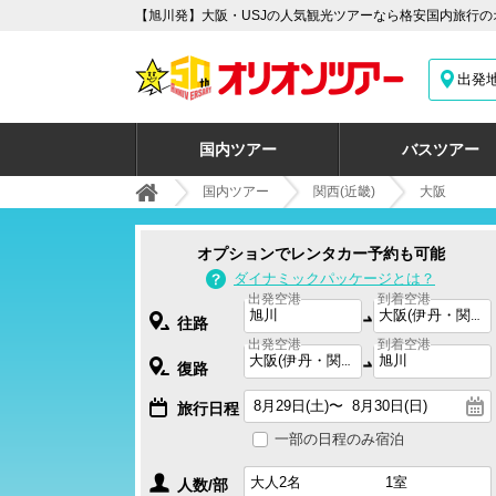
【旭川発】大阪・USJの人気観光ツアーなら格安国内旅行の
出発
国内ツアー
バスツアー
国内ツアー
関西(近畿)
大阪
オプションでレンタカー予約も可能
ダイナミックパッケージとは？
出発空港
到着空港
往路
出発空港
到着空港
復路
旅行日程
一部の日程のみ宿泊
人数/部