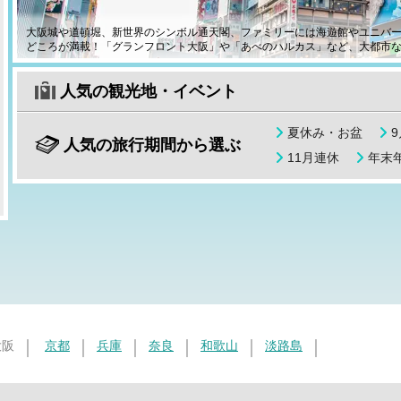
大阪城や道頓堀、新世界のシンボル通天閣、ファミリーには海遊館やユニバー
どころが満載！「グランフロント大阪」や「あべのハルカス」など、大都市
人気の観光地・イベント
夏休み・お盆
人気の旅行期間から選ぶ
11月連休
年末年
大阪
京都
兵庫
奈良
和歌山
淡路島