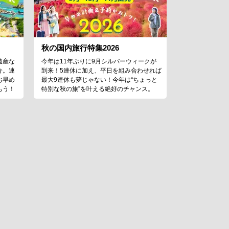
秋の国内旅行特集2026
遺産な
今年は11年ぶりに9月シルバーウィークが
介。連
到来！5連休に加え、平日を組み合わせれば
お早め
最大9連休も夢じゃない！今年は“ちょっと
もう！
特別な秋の旅”を叶える絶好のチャンス。