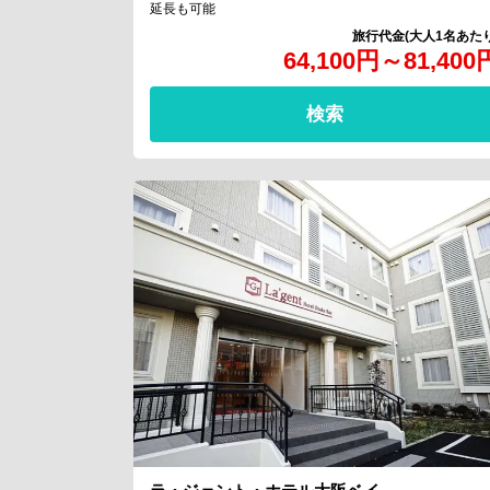
延長も可能
64,100
円
～
81,400
検索