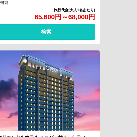
ジ可能
65,600
円
～
68,000
円
検索