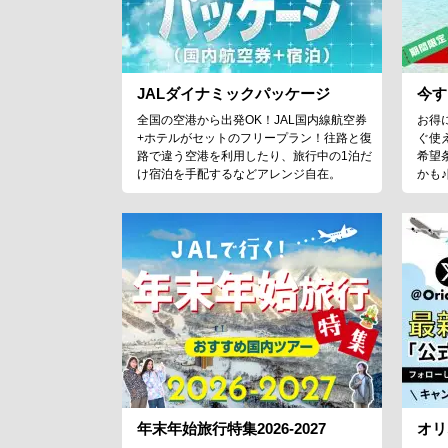
JALダイナミックパッケージ
今す
全国の空港から出発OK！JAL国内線航空券
お得
+ホテルがセットのフリープラン！往路と復
ぐ使
路で違う空港を利用したり、旅行中の1泊だ
希望
け宿泊を手配するなどアレンジ自在。
かも
年末年始旅行特集2026-2027
オリ