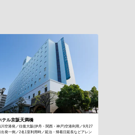
ホテル京阪天満橋
旭川空港発／往復大阪(伊丹・関西・神戸)空港利用／9月27
日出発一例／2名1室利用時／延泊・帰着日延長などアレン