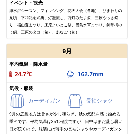
イベント・観光
海水浴シーズン、フィッシング、花火大会（各地）、ひまわりの
見頃、平和記念式典、灯籠流し、万灯みたま祭、三原やっさ祭
り、福山夏まつり、庄原よいとこ祭、因島水軍まつり、錦帯橋の
う飼、三原のタコ（旬）、あなご（旬）
9月
平均気温・降水量
24.7℃
162.7mm
気候・服装
カーディガン
長袖シャツ
9月の広島地方は暑さが少し和らぎ、秋の気配を感じ始める
季節です。平均気温は25℃程度ですが、日中はまだ蒸し暑い
日が続くので、服装には薄手の長袖シャツやカーディガンを