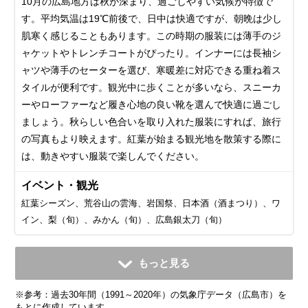
10月の広島地方は秋が深まり、過ごしやすい気候が特徴で
す。平均気温は19℃前後で、日中は快適ですが、朝晩は少し
肌寒く感じることもあります。この時期の服装には薄手のジ
ャケットやトレンチコートがぴったり。インナーには長袖シ
ャツや薄手のセーターを選び、寒暖差に対応できる重ね着ス
タイルが便利です。観光中に歩くことが多いなら、スニーカ
ーやローファーなど履き心地の良い靴を選んで快適に過ごし
ましょう。秋らしい色合いを取り入れた服装にすれば、旅行
の写真もより映えます。紅葉が始まる観光地を散策する際に
は、動きやすい服装で楽しんでください。
イベント・観光
紅葉シーズン、荒谷山の雲海、岩国祭、日本酒（酒まつり）、ワ
イン、梨（旬）、みかん（旬）、広島銀太刀（旬）
11月
12月
1月
2月
3月
4月
5月
6月
7月
もっと見る
平均気温・降水量
平均気温・降水量
平均気温・降水量
平均気温・降水量
平均気温・降水量
平均気温・降水量
平均気温・降水量
平均気温・降水量
平均気温・降水量
※参考：過去30年間（1991～2020年）の気象庁データ（広島市）を
12.9℃
7.5℃
5.4℃
6.2℃
9.5℃
14.8℃
19.6℃
23.2℃
27.2℃
69.3mm
54.0mm
46.2mm
64.0mm
118.3mm
141.0mm
169.8mm
226.5mm
279.8mm
もとに作成しています。