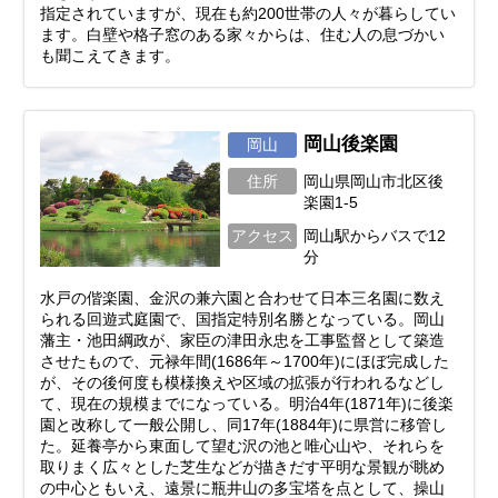
指定されていますが、現在も約200世帯の人々が暮らしてい
ます。白壁や格子窓のある家々からは、住む人の息づかい
も聞こえてきます。
岡山後楽園
岡山
住所
岡山県岡山市北区後
楽園1-5
アクセス
岡山駅からバスで12
分
水戸の偕楽園、金沢の兼六園と合わせて日本三名園に数え
られる回遊式庭園で、国指定特別名勝となっている。岡山
藩主・池田綱政が、家臣の津田永忠を工事監督として築造
させたもので、元禄年間(1686年～1700年)にほぼ完成した
が、その後何度も模様換えや区域の拡張が行われるなどし
て、現在の規模までになっている。明治4年(1871年)に後楽
園と改称して一般公開し、同17年(1884年)に県営に移管し
た。延養亭から東面して望む沢の池と唯心山や、それらを
取りまく広々とした芝生などが描きだす平明な景観が眺め
の中心ともいえ、遠景に瓶井山の多宝塔を点として、操山