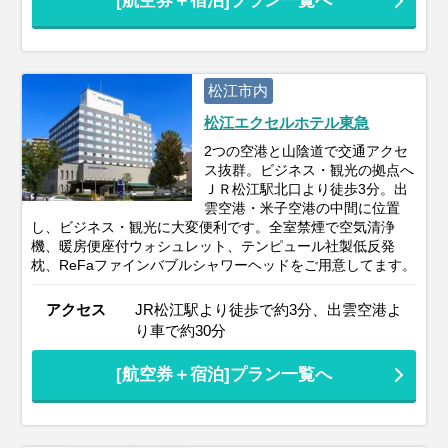
[航空券＋宿泊]プラン一覧へ
松江市内
松江エクセルホテル東急
2つの空港と山陰道で交通アクセ
ス抜群。ビジネス・観光の拠点へ
ＪＲ松江駅北口より徒歩3分。出
雲空港・米子空港の中間に位置
し、ビジネス・観光に大変便利です。全室禁煙で空気清浄
機、暖房便座付ウォシュレット、テンピュール社製低反発
枕、ReFaファインバブルシャワーヘッドをご用意してます。
アクセス
JR松江駅より徒歩で約3分、出雲空港よ
り車で約30分
[航空券＋宿泊]プラン一覧へ