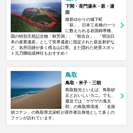
下関・長門湯本・萩・湯
田
維新ゆかりの城下町
「萩」、日本三名橋の一つ
に数えられる岩国錦帯橋、
国の特別天然記念物「秋芳洞」、「秋吉台」、「明治日
本の産業遺産」として世界遺産に指定された萩反射炉な
ど、名所旧跡が多く残る山口県。また隠れた絶景スポッ
ト元乃隅稲成神社もおすすめ！
鳥取
鳥取・米子・三朝
鳥取観光といえば、鳥取砂
丘とおいしいカニ。でも、
最近では「ゲゲゲの鬼太
郎」の鳥取県境港、「名探
偵コナン」の鳥取県北栄町が原作者出身地として多くの
ファンが訪れています。