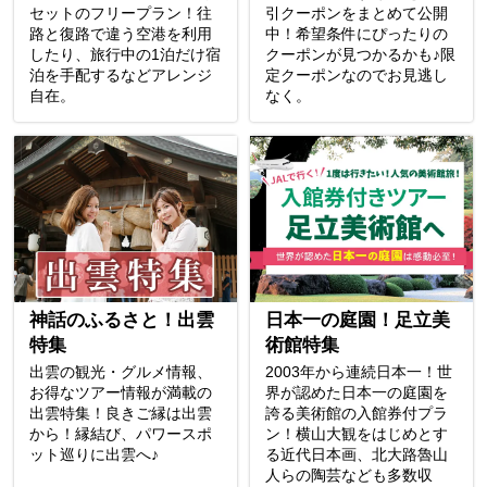
セットのフリープラン！往
引クーポンをまとめて公開
路と復路で違う空港を利用
中！希望条件にぴったりの
したり、旅行中の1泊だけ宿
クーポンが見つかるかも♪限
泊を手配するなどアレンジ
定クーポンなのでお見逃し
自在。
なく。
神話のふるさと！出雲
日本一の庭園！足立美
特集
術館特集
出雲の観光・グルメ情報、
2003年から連続日本一！世
お得なツアー情報が満載の
界が認めた日本一の庭園を
出雲特集！良きご縁は出雲
誇る美術館の入館券付プラ
から！縁結び、パワースポ
ン！横山大観をはじめとす
ット巡りに出雲へ♪
る近代日本画、北大路魯山
人らの陶芸なども多数収