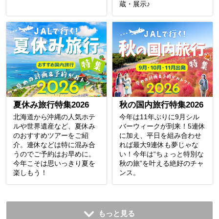
蔵・展示♪
夏休み旅行特集2026
秋の国内旅行特集2026
北海道から沖縄の人気ホテ
今年は11年ぶりに9月シル
ルや世界遺産など、夏休み
バーウィークが到来！5連休
のおすすめツアーをご紹
に加え、平日を組み合わせ
介。連休などは特に混み合
れば最大9連休も夢じゃな
うのでご予約はお早めに。
い！今年は“ちょっと特別な
今年こそは思いっきり夏を
秋の旅”を叶える絶好のチャ
楽しもう！
ンス。
もっと見る