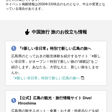
※イベント掲載情報は2026年3月時点のものとなり、中止や変更とな
っている場合があります。
気候・服装
気候・服装
気候・服装
気候・服装
気候・服装
気候・服装
気候・服装
気候・服装
気候・服装
スプリング
スプリング
ダウン
ダウン
ダウン
ニット
コート
コート
コート
コート
カーディガン
長袖シャツ
半袖シャツ
ジャケット
ジャケット
長袖シャツ
レインコート
ワンピース
コート
ジャケット
ジャケット
ジャケット
コート
11月の広島地方は秋の終わりを感じる季節で、平均気温は
12月の広島地方は平均気温が8℃前後で、最低気温は5℃を下
1月の広島地方は冬本番。平均気温は約5℃と寒い日が続きま
2月の広島地方も1月に引き続き寒い日が多いですが、少しず
3月の広島地方は春を感じられる季節です。平均気温は10℃
4月の広島地方は春本番！桜が満開になり、観光にぴったり
5月の広島地方は初夏の爽やかな気候が楽しめる季節です。
6月の広島地方は梅雨入りの時期で、雨の日が多くなりま
7月の広島地方は本格的な真夏の暑さがやってきます。平均
中国旅行 旅のお役立ち情報
13℃前後です。日中は穏やかな陽気が続きますが、朝晩は冷
回ることもあります。そんな寒い時期には、厚手のコートや
す。服装は厚手のコートやダウンジャケットがぴったり。イ
つ日差しが強く感じられるようになります。平均気温は約6℃
前後ですが、寒暖差が大きく、朝晩はまだ少し寒さが残りま
の季節です。平均気温は約15℃で、日中は暖かく過ごしやす
平均気温は20℃前後で、日中は25℃を超える暖かい日もあり
す。平均気温は23℃程度で、湿度が高くて蒸し暑い日もあり
気温は30℃近く、湿度も高くて蒸し暑い日が続きます。服装
え込むことがあるので、服装には厚手のカーディガンや軽い
ダウンジャケットが必須です。インナーにはヒートテックや
ンナーにヒートテックやフリース素材を取り入れると、暖か
で、特に朝晩の冷え込みが厳しいです。服装は厚手のアウタ
す。薄手のダウンジャケットや中綿コートがあると安心で
いです。この時期の服装には薄手のジャケットやカーディガ
ます。この時期の服装は、薄手のジャケットやカーディガン
ます。そんな時期には、通気性と速乾性のあるシャツや薄手
は軽量で通気性の良いTシャツやショートパンツがおすすめ
『#新しい非日常』特別で新しい広島の旅へ
コートを選ぶと安心です。インナーにはセーターやタートル
フリース素材を取り入れて、暖かさをしっかり確保しましょ
さをキープできます。さらに、手袋やマフラー、帽子などの
ーや中綿入りジャケットがおすすめ。インナーには保温性の
す。日中は暖かい日差しを感じることもあるので、長袖シャ
ンがおすすめ。インナーには長袖シャツやブラウスを合わせ
が便利。朝晩の涼しさに備えつつ、日中は半袖シャツや軽や
のパンツを選ぶと快適です。また、防水性の高いジャケット
です。日中の強い日差しを避けるために、帽子やサングラス
広島県のとっておきの観光体験を紹介するサイト「#新し
ネックを合わせて、しっかり暖かさをキープしましょう。足
う。さらに、手袋やマフラー、帽子などの防寒小物も忘れず
防寒小物を活用して、寒さ対策をしっかりしましょう。靴は
高いセーターや長袖シャツを着て、重ね着で体温調整を心が
ツや薄手のセーターをベースにして、重ね着で調整できる服
て、朝晩の涼しさには軽めのアウターを羽織ると安心です。
かなパンツ、スカートで快適に過ごせます。観光名所を巡る
やレインコート、折りたたみ傘は必須アイテム。靴は防水加
を使ったり、日焼け止めで紫外線対策をしっかり行いましょ
い非日常」がオープン！特別で新しい旅の“体験記”をご
元には防寒性のあるスニーカーやブーツを履いて、観光中の
に用意して、寒さ対策を万全に。靴は滑りにくいブーツや防
防寒性が高く、滑りにくいソールのブーツやスニーカーがお
けましょう。手袋やマフラーも欠かせません！冷えやすい首
装がおすすめです。また、春の風が冷たく感じることもある
足元は歩きやすいスニーカーを選んで、観光を快適に楽しみ
なら、動きやすいスニーカーがおすすめです。また、日差し
工されたスニーカーやレインシューズで、雨の日でも移動が
う。観光地や公共交通機関では冷房が効いていることもある
紹介します。あなたも、大切な人と、新しい旅をしませ
快適さを保ちます。中国地方では紅葉の見頃を迎える時期で
寒性のあるスニーカーが最適です。中国地方の観光地では、
すすめです。1月の中国地方は晴れる日も多いので、風を通
元や手先をしっかり防寒してください。屋外観光では携帯用
ので、防風機能のあるアウターがあるとさらに快適に過ごせ
ましょう。また、急な雨に備えて折りたたみ傘があるとさら
が強い日もあるので、帽子や日焼け止めでしっかり紫外線対
楽になります。梅雨でも快適に観光を楽しめる服装を心がけ
ので、薄手のカーディガンやストールを持ち歩くと便利で
んか。
もあるので、秋の自然美を楽しむために、防寒対策と季節感
クリスマスイルミネーションや年末のイベントが盛りだくさ
しにくいアウターがあると快適に過ごせます。観光地では冷
カイロを持参すると、さらに快適に過ごせます。
ます。
に安心です。
策をしましょう。軽やかな服装で季節感を楽しみながら、広
て、中国地方の美しい景観を存分に堪能してください。
す。長時間歩くなら、通気性の良い軽量スニーカーで快適に
『#新しい非日常』特別で新しい広島の旅へ
を意識した服装を心がけると良いです。特に観光地ではスト
ん。寒さを防ぎつつ、長時間歩ける快適な服装を選んで、冬
たい風に備えて、重ね着しやすい服装を心がけると安心で
島の観光を思いきり満喫してください。
過ごせます。こまめに水分補給をしながら、夏の中国地方観
イベント・観光
イベント・観光
イベント・観光
イベント・観光
ールや手袋も重宝します。
の観光を存分に楽しんでください。
す。
光を存分に楽しんでください。
イベント・観光
スノーアクティビティシーズン、イルミネーションシーズン、お
梅の見頃、宮島清盛まつり、みやじま雛めぐり、天領上下ひなま
桜の見頃、サイクリングシーズン、桜まつり（各地）、宮島大聖
あじさいの見頃、サイクリングシーズン、フィッシング、とうか
【公式】広島の観光・旅行情報サイト Dive!
イベント・観光
イベント・観光
イベント・観光
イベント・観光
のみちウィンターイルミネーション、宮島かき祭り、広島城オイ
つり、せとだレモン祭、大竹市のひな流し、幸崎能地春祭り、日
院火渡り式、尾道みなと祭、呉みなと祭、錦帯橋まつり、いちご
さん大祭、壬生の花田植、おのみち土曜夜店、神宮寺あじさい祭
バラの見頃、サイクリングシーズン、ひろしまフラワーフェステ
Hiroshima
スターフェス、呉水産祭り、大野かきフェスティバル、庄原の雪
本酒（新酒）、広島手掘りあさり（旬）、広島桜ダイ（旬）
狩り、広島手掘りあさり（旬）、広島桜ダイ（旬）
り、錦帯橋のう飼、小いわし（旬）、三原のタコ（旬）
ィバル、福山ばら祭、鞆の浦観光鯛網、福山鞆の浦弁天島花火大
紅葉シーズン、イルミネーションシーズン、ポポロ冬の祭り
スノーアクティビティシーズン、イルミネーションシーズン、ひ
スノーアクティビティシーズン、イルミネーションシーズン、お
海水浴シーズン、フィッシング、花火大会（各地）、おのみち土
合戦大会、三原神明市、焼嗅がし神事、御福開祭はだか祭り、節
広島県の観光スポット・食事・お土産・特産品などを紹
会、高松山大文字まつり、いちご狩り、広島手掘りあさり
Winter Illumination、尾道ベッチャー祭、荒谷山の雲海、ワイン、
ろしまドリミネーション、、ポポロ冬の祭りWinter Illumination、
のみちウィンターイルミネーション、イルミネーションロードく
曜夜店、素盞鳴神社祇園祭けんか神輿、お手火神事、福山夏まつ