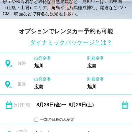
砂丘や秋芳洞など独特な自然景観など、見所いっぱいの中国
（山陰・山陽）エリア。角島や元乃隅稲成神社、尾道などTV・
CM・映画などで有名な観光地も多い。
オプションでレンタカー予約も可能
ダイナミックパッケージとは？
出発空港
到着空港
往路
旭川
広島
出発空港
到着空港
復路
広島
旭川
旅行日程
一部の日程のみ宿泊
人数/部