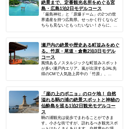
絶景まで、定番観光名所をめぐる宮
島・広島1泊2日モデルコース
「厳島神社」と「原爆ドーム」の2つの世
界遺産を持つ広島県。せっかく行くならど
ちらも見ないともったいない！さらに、...
瀬戸内の絶景や歴史ある町並みをめぐ
る。竹原・尾道・倉敷2泊3日モデル
コース
風情あるノスタルジックな町並みスポット
が多い瀬戸内エリア。嵐が出演するJAL先
得のCMで人気急上昇中の「竹原」、...
「崖の上のポニョ」のロケ地！ 自然
溢れる鞆の浦の絶景スポットと神秘の
仙酔島を巡る1泊2日観光モデルコー
ス
鞆の浦観光は徒歩でまわることができま
す。小さな街ですが、訪れるべき観光スポ
ットはたくさんあります。自然豊かな場