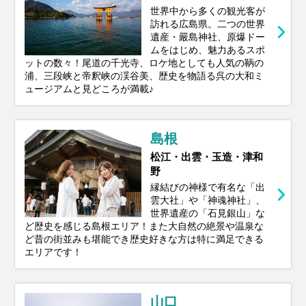
世界中から多くの観光客が
訪れる広島県。二つの世界
遺産・嚴島神社、原爆ドー
ムをはじめ、魅力あるスポ
ットの数々！尾道の千光寺、ロケ地としても人気の鞆の
浦、三段峡と帝釈峡の渓谷美、歴史を物語る呉の大和ミ
ュージアムと見どころが満載♪
島根
松江・出雲・玉造・津和
野
縁結びの神様で有名な「出
雲大社」や「神魂神社」、
世界遺産の「石見銀山」な
ど歴史を感じる島根エリア！また大自然の絶景や温泉な
ど昔の街並みも堪能でき歴史好きな方は特に満足できる
エリアです！
山口