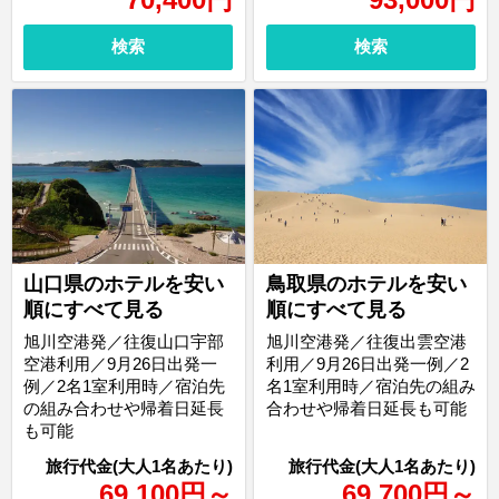
検索
検索
山口県のホテルを安い
鳥取県のホテルを安い
順にすべて見る
順にすべて見る
旭川空港発／往復山口宇部
旭川空港発／往復出雲空港
空港利用／9月26日出発一
利用／9月26日出発一例／2
例／2名1室利用時／宿泊先
名1室利用時／宿泊先の組み
の組み合わせや帰着日延長
合わせや帰着日延長も可能
も可能
69,100
円
～
69,700
円
～