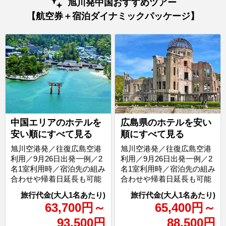
旭川発中国おすすめツアー
【航空券＋宿泊ダイナミックパッケージ】
中国エリアのホテルを
広島県のホテルを安い
安い順にすべて見る
順にすべて見る
旭川空港発／往復広島空港
旭川空港発／往復広島空港
利用／9月26日出発一例／2
利用／9月26日出発一例／2
名1室利用時／宿泊先の組み
名1室利用時／宿泊先の組み
合わせや帰着日延長も可能
合わせや帰着日延長も可能
63,700
円
～
65,400
円
～
93,500
円
88,500
円