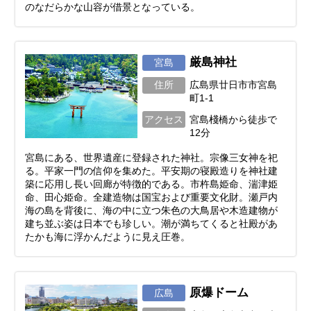
のなだらかな山容が借景となっている。
厳島神社
宮島
住所
広島県廿日市市宮島
町1-1
アクセス
宮島棧橋から徒歩で
12分
宮島にある、世界遺産に登録された神社。宗像三女神を祀
る。平家一門の信仰を集めた。平安期の寝殿造りを神社建
築に応用し長い回廊が特徴的である。市杵島姫命、湍津姫
命、田心姫命。全建造物は国宝および重要文化財。瀬戸内
海の島を背後に、海の中に立つ朱色の大鳥居や木造建物が
建ち並ぶ姿は日本でも珍しい。潮が満ちてくると社殿があ
たかも海に浮かんだように見え圧巻。
原爆ドーム
広島