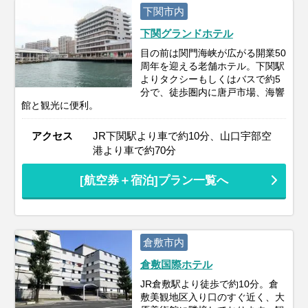
下関市内
下関グランドホテル
目の前は関門海峡が広がる開業50
周年を迎える老舗ホテル。下関駅
よりタクシーもしくはバスで約5
分で、徒歩圏内に唐戸市場、海響
館と観光に便利。
アクセス
JR下関駅より車で約10分、山口宇部空
港より車で約70分
[航空券＋宿泊]プラン一覧へ
倉敷市内
倉敷国際ホテル
JR倉敷駅より徒歩で約10分。倉
敷美観地区入り口のすぐ近く、大