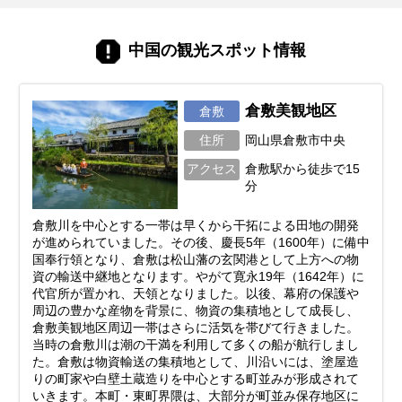
中国の観光スポット情報
倉敷美観地区
倉敷
住所
岡山県倉敷市中央
アクセス
倉敷駅から徒歩で15
分
倉敷川を中心とする一帯は早くから干拓による田地の開発
が進められていました。その後、慶長5年（1600年）に備中
国奉行領となり、倉敷は松山藩の玄関港として上方への物
資の輸送中継地となります。やがて寛永19年（1642年）に
代官所が置かれ、天領となりました。以後、幕府の保護や
周辺の豊かな産物を背景に、物資の集積地として成長し、
倉敷美観地区周辺一帯はさらに活気を帯びて行きました。
当時の倉敷川は潮の干満を利用して多くの船が航行しまし
た。倉敷は物資輸送の集積地として、川沿いには、塗屋造
りの町家や白壁土蔵造りを中心とする町並みが形成されて
いきます。本町・東町界隈は、大部分が町並み保存地区に