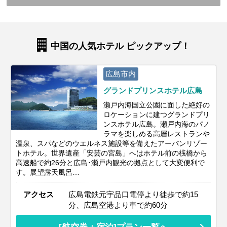
中国の人気ホテル ピックアップ！
広島市内
グランドプリンスホテル広島
瀬戸内海国立公園に面した絶好の
ロケーションに建つグランドプリ
ンスホテル広島。瀬戸内海のパノ
ラマを楽しめる高層レストランや
温泉、スパなどのウエルネス施設等を備えたアーバンリゾー
トホテル。世界遺産「安芸の宮島」へはホテル前の桟橋から
高速船で約26分と広島･瀬戸内観光の拠点として大変便利で
す。展望露天風呂…
アクセス
広島電鉄元宇品口電停より徒歩で約15
分、広島空港より車で約60分