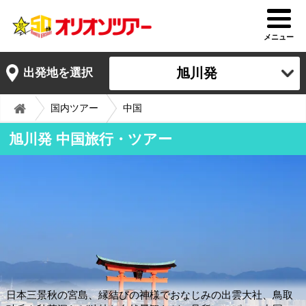
メニュー
旭川発
出発地を選択
国内ツアー
中国
旭川発 中国旅行・ツアー
日本三景秋の宮島、縁結びの神様でおなじみの出雲大社、鳥取