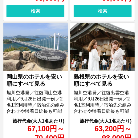
検索
検索
岡山県のホテルを安い
島根県のホテルを安い
順にすべて見る
順にすべて見る
旭川空港発／往復岡山空港
旭川空港発／往復出雲空港
利用／9月26日出発一例／2
利用／9月26日出発一例／2
名1室利用時／宿泊先の組み
名1室利用時／宿泊先の組み
合わせや帰着日延長も可能
合わせや帰着日延長も可能
67,100
円
～
63,200
円
～
70,400
円
93,000
円