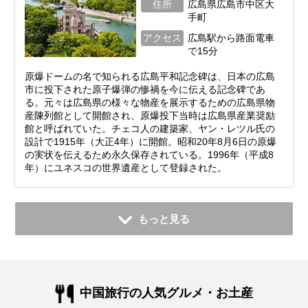
住所
広島県広島市中区大
手町
アクセス
広島駅から路面電車
で15分
原爆ドームの名で知られる広島平和記念碑は、日本の広島
市に投下された原子爆弾の惨禍を今に伝える記念碑であ
る。元々は広島県の様々な物産を展示するための広島県物
産陳列館として開館され、原爆投下当時は広島県産業奨励
館と呼ばれていた。チェコ人の建築家、ヤン・レツル氏の
設計で1915年（大正4年）に開館。昭和20年8月6日の原爆
の実状を伝えるため永久保存されている。1996年（平成8
年）にユネスコの世界遺産として登録された。
もっと見る
中国旅行の人気グルメ・お土産