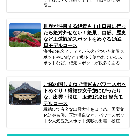
所...
世界が注目する絶景も！山口県に行っ
たら絶対外せない！絶景、自然、歴史
など王道観光スポットをめぐる1泊2
日モデルコース
海外の有名メディアから火がついた絶景ス
ポットやCMなどで数多く使われているス
ポットなど、絶景スポットが数多くある...
ご縁の国しまねで開運＆パワースポッ
トめぐり！縁結び女子旅にぴったり
な、出雲・松江・玉造1泊2日 観光モ
デルコース
縁結びで有名な出雲大社をはじめ、国宝文
化財や名勝、玉造温泉など、パワースポッ
トや人気観光スポット満載の出雲・松江...