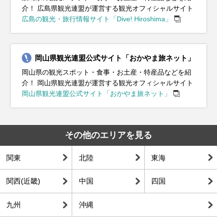
介！ 広島県観光連盟が運営する観光オフィシャルサイト
分祭（各地）、広島かき（旬）
（旬）、広島桜ダイ（旬）
みかん（旬）、広島銀太刀（旬）
おのみちウィンターイルミネーション、宮島大聖院火渡り式、広
れ、ポポロ冬の祭りWinter Illumination、柴燈護摩（火渡り神
り、世羅高原農場ひまわり祭、三次きんさい祭、錦帯橋のう飼、
広島の観光・旅行情報サイト「Dive! Hiroshima」
島かき（旬）
事）、大念珠繰り、おおたけカキ水産まつり、広島かき（旬）
小いわし（旬）、三原のタコ（旬）、あなご（旬）
岡山県観光連盟公式サイト「おかやま旅ネット」
岡山県の観光スポット・食事・お土産・特産品などを紹
介！ 岡山県観光連盟が運営する観光オフィシャルサイト
岡山県観光連盟公式サイト「おかやま旅ネット」
その他のエリアを見る
関東
北陸
東海
関西(近畿)
中国
四国
九州
沖縄