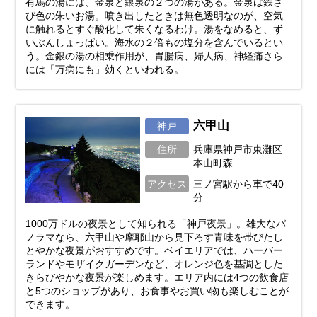
有馬の湯には、金泉と銀泉の２つの湯がある。金泉は鉄さ
び色の朱いお湯。噴き出したときは無色透明なのが、空気
に触れるとすぐ酸化して朱くなるわけ。湯をなめると、ず
いぶんしょっぱい。海水の２倍もの塩分を含んでいるとい
う。金銀の湯の相乗作用が、胃腸病、婦人病、神経痛さら
には「万病にも」効くといわれる。
六甲山
神戸
住所
兵庫県神戸市東灘区
本山町森
アクセス
三ノ宮駅から車で40
分
1000万ドルの夜景として知られる「神戸夜景」。雄大なパ
ノラマなら、六甲山や摩耶山から見下ろす青味を帯びたし
とやかな夜景がおすすめです。ベイエリアでは、ハーバー
ランドやモザイクガーデンなど、オレンジ色を基調とした
きらびやかな夜景が楽しめます。エリア内には4つの飲食店
と5つのショップがあり、お食事やお買い物も楽しむことが
できます。