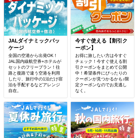
JALダイナミックパッ
今すぐ使える【割引ク
ケージ
ーポン】
全国の空港から出発OK！
お得に旅したい方は今すぐ
JAL国内線航空券+ホテルが
チェック！今すぐ使える割
セットのフリープラン！往
引クーポンをまとめて公開
路と復路で違う空港を利用
中！希望条件にぴったりの
したり、旅行中の1泊だけ宿
クーポンが見つかるかも♪限
泊を手配するなどアレンジ
定クーポンなのでお見逃し
自在。
なく。