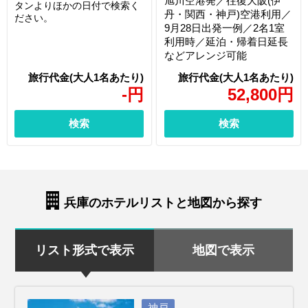
旭川空港発／往復大阪(伊
タンよりほかの日付で検索く
丹・関西・神戸)空港利用／
ださい。
9月28日出発一例／2名1室
利用時／延泊・帰着日延長
などアレンジ可能
-
円
52,800
円
検索
検索
兵庫のホテルリストと地図から探す
リスト形式で表示
地図で表示
神戸