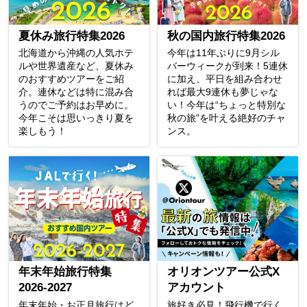
夏休み旅行特集2026
秋の国内旅行特集2026
北海道から沖縄の人気ホテ
今年は11年ぶりに9月シル
ルや世界遺産など、夏休み
バーウィークが到来！5連休
のおすすめツアーをご紹
に加え、平日を組み合わせ
介。連休などは特に混み合
れば最大9連休も夢じゃな
うのでご予約はお早めに。
い！今年は“ちょっと特別な
今年こそは思いっきり夏を
秋の旅”を叶える絶好のチャ
楽しもう！
ンス。
年末年始旅行特集
オリオンツアー公式X
2026-2027
アカウント
年末年始・お正月旅行はど
旅好き必見！飛行機で行く