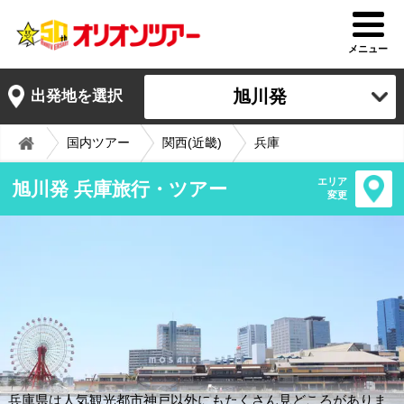
メニュー
旭川発
出発地を選択
国内ツアー
関西(近畿)
兵庫
エリア
旭川発 兵庫旅行・ツアー
変更
兵庫県は人気観光都市神戸以外にもたくさん見どころがありま