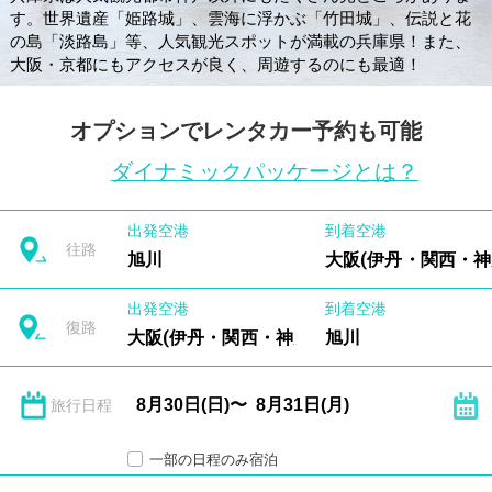
す。世界遺産「姫路城」、雲海に浮かぶ「竹田城」、伝説と花
の島「淡路島」等、人気観光スポットが満載の兵庫県！また、
大阪・京都にもアクセスが良く、周遊するのにも最適！
オプションでレンタカー予約も可能
ダイナミックパッケージとは？
出発空港
到着空港
往路
旭川
大阪(伊丹・関西・神
出発空港
到着空港
復路
大阪(伊丹・関西・神戸)
旭川
旅行日程
一部の日程のみ宿泊