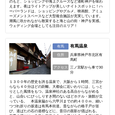
のもと、ショッピングや海上クルーズなど港町神戸を味わ
えます。夜はライトアップが美しいナイトスポットに！ハ
ーバーランドは、ショッピングやグルメ、映画館、アミュ
ーズメントスペースなど大型複合施設が充実しています。
潮風に吹かれながら散策すると海と山の街・神戸を実感。
ウェディング会場としても注目のエリア！
有馬温泉
有馬
住所
兵庫県神戸市北区有
馬町
アクセス
三ノ宮駅から車で30
分
１３００年の歴史を誇る温泉で、大阪から１時間、三宮か
らなら４０分ほどの距離。大都会に近いわりには、しっと
りとした風情をもつ。温泉神社のある高台からながめる
と、山合いにびっしりすき間のないほどホテル・旅館が立
っている。 本温泉脇から六甲川までの約４００ｍ、細い
つづれ折りの坂道は有馬本街道。昔ながらの格子戸が並
び、道ばたの石の道標などに、昔日の面影が偲ばれる。