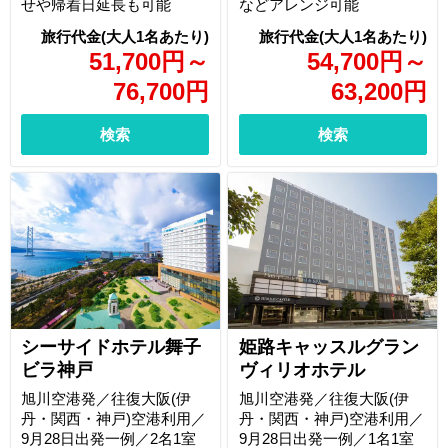
せや帰着日延長も可能
などアレンジ可能
51,700
円
～
54,700
円
～
76,700
円
63,200
円
検索
検索
シーサイドホテル舞子
姫路キャッスルグラン
ビラ神戸
ヴィリオホテル
旭川空港発／往復大阪(伊
旭川空港発／往復大阪(伊
丹・関西・神戸)空港利用／
丹・関西・神戸)空港利用／
9月28日出発一例／2名1室
9月28日出発一例／1名1室