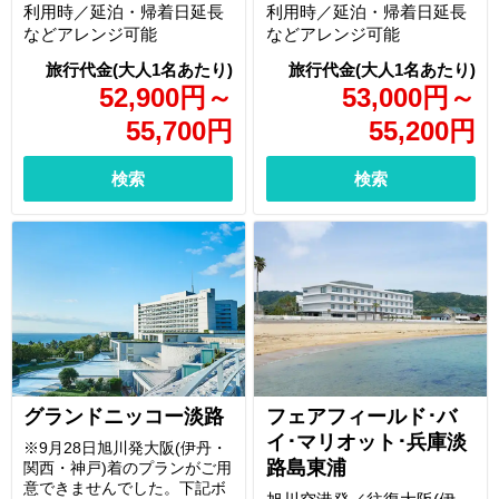
利用時／延泊・帰着日延長
利用時／延泊・帰着日延長
などアレンジ可能
などアレンジ可能
52,900
円
～
53,000
円
～
55,700
円
55,200
円
検索
検索
グランドニッコー淡路
フェアフィールド･バ
イ･マリオット･兵庫淡
※9月28日旭川発大阪(伊丹・
路島東浦
関西・神戸)着のプランがご用
意できませんでした。下記ボ