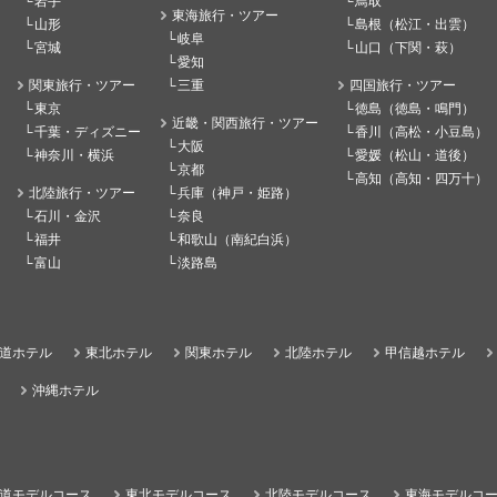
岩手
鳥取
東海旅行・ツアー
山形
島根（松江・出雲）
岐阜
宮城
山口（下関・萩）
愛知
関東旅行・ツアー
三重
四国旅行・ツアー
東京
徳島（徳島・鳴門）
近畿・関西旅行・ツアー
千葉・ディズニー
香川（高松・小豆島）
大阪
神奈川・横浜
愛媛（松山・道後）
京都
高知（高知・四万十）
北陸旅行・ツアー
兵庫（神戸・姫路）
石川・金沢
奈良
福井
和歌山（南紀白浜）
富山
淡路島
道ホテル
東北ホテル
関東ホテル
北陸ホテル
甲信越ホテル
沖縄ホテル
道モデルコース
東北モデルコース
北陸モデルコース
東海モデルコ