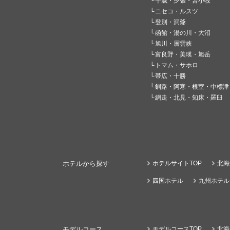
千歳・夕張・苫小牧
ニセコ・ルスツ
登別・洞爺
函館・湯の川・大沼
旭川・層雲峡
富良野・美瑛・旭岳
トマム・サホロ
帯広・十勝
釧路・阿寒・根室・中標津
網走・北見・知床・羅臼
ホテルから探す
ホテルサイトTOP
北海
四国ホテル
九州ホテル
モデルコース
モデルコースTOP
北海