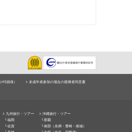
（HS損保）
未成年者参加の場合の親権者同意書
九州旅行・ツアー
沖縄旅行・ツアー
福岡
那覇
佐賀
南部（糸満・豊崎・南城）