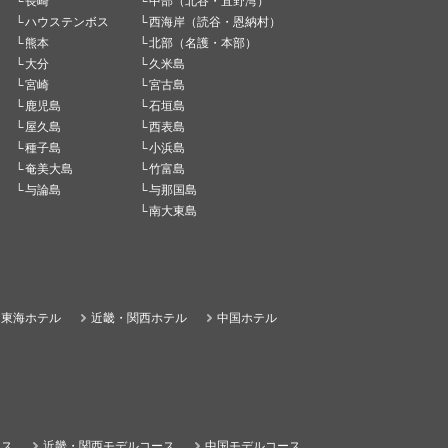
長崎
中部（北谷・宜野湾）
ハウステンボス
西海岸（読谷・恩納村）
熊本
北部（名護・本部）
大分
久米島
宮崎
宮古島
鹿児島
石垣島
屋久島
西表島
種子島
小浜島
奄美大島
竹富島
与論島
与那国島
南大東島
東海ホテル
近畿・関西ホテル
中国ホテル
ース
近畿・関西モデルコース
中国モデルコース