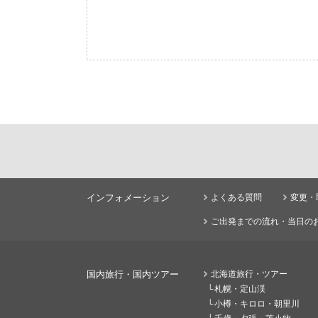
インフォメーション
よくある質問
変更・
ご出発までの流れ・当日の
国内旅行・国内ツアー
北海道旅行・ツアー
札幌・定山渓
小樽・キロロ・朝里川