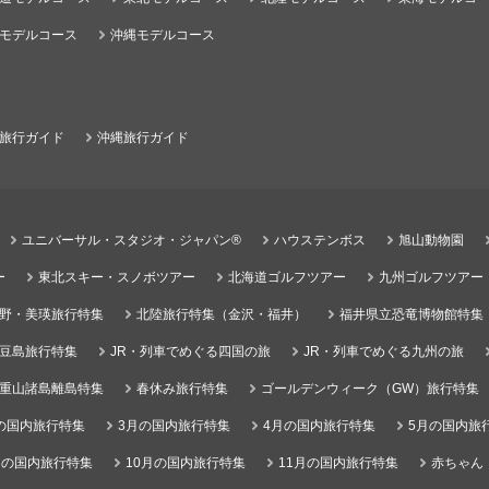
モデルコース
沖縄モデルコース
旅行ガイド
沖縄旅行ガイド
ユニバーサル・スタジオ・ジャパン®
ハウステンボス
旭山動物園
ー
東北スキー・スノボツアー
北海道ゴルフツアー
九州ゴルフツアー
野・美瑛旅行特集
北陸旅行特集（金沢・福井）
福井県立恐竜博物館特集
豆島旅行特集
JR・列車でめぐる四国の旅
JR・列車でめぐる九州の旅
重山諸島離島特集
春休み旅行特集
ゴールデンウィーク（GW）旅行特集
の国内旅行特集
3月の国内旅行特集
4月の国内旅行特集
5月の国内旅
月の国内旅行特集
10月の国内旅行特集
11月の国内旅行特集
赤ちゃん