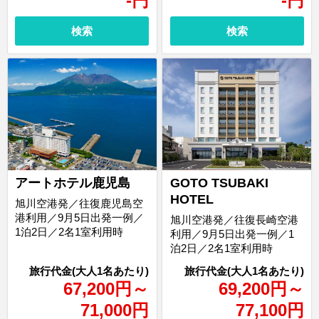
-
円
-
円
検索
検索
アートホテル鹿児島
GOTO TSUBAKI
HOTEL
旭川空港発／往復鹿児島空
港利用／9月5日出発一例／
旭川空港発／往復長崎空港
1泊2日／2名1室利用時
利用／9月5日出発一例／1
泊2日／2名1室利用時
67,200
円
～
69,200
円
～
71,000
円
77,100
円