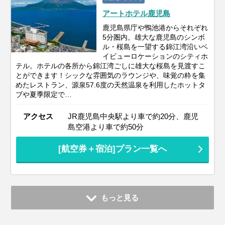
アートホテル鹿児島
鹿児島県庁や鴨池港からそれぞれ
5分圏内。雄大な鹿児島のシンボ
ル・桜島を一望する錦江湾沿いベ
イビューロケーションのシティホ
テル。ホテルの各所から錦江湾ごしに雄大な桜島を見渡すこ
とができます！シックな雰囲気のラウンジや、味覚の粋を集
めたレストラン、源泉57.6度の天然温泉を利用したホットタ
ブや夏季限定で…
アクセス
JR鹿児島中央駅より車で約20分、鹿児
島空港より車で約50分
[航空券＋宿泊]プラン一覧へ
もっと見る