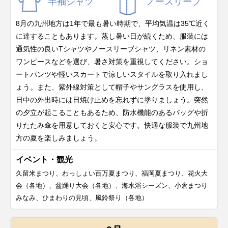
半袖シャツ
ノースリーブ
8月の九州地方は1年で最も暑い時期で、平均気温は35℃近く
に達することもあります。蒸し暑い日が続くため、服装には
通気性の良いTシャツやノースリーブシャツ、リネン素材の
ワンピースなどを選び、暑さ対策を重視してください。ショ
ートパンツや軽いスカートで涼しいスタイルを取り入れまし
ょう。また、紫外線対策として帽子やサングラスを使用し、
日中の外出時には日焼け止めを忘れずに塗りましょう。突然
の夕立が起こることもあるため、防水機能のあるバッグや折
りたたみ傘を用意しておくと安心です。快適な服装で九州地
方の夏を楽しみましょう。
イベント・観光
久留米まつり、わっしょい百万夏まつり、福岡夏まつり、花火大
会（各地）、盆踊り大会（各地）、海水浴シーズン、小倉まつり
みなみ、ひまわりの見頃、風鈴祭り（各地）