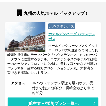
九州の人気ホテル ピックアップ！
ハウステンボス
ホテルデンハーグ ハウステン
ボス
オールインクルーシブスタイル！
ヨーロッパの街並みを再現した長
崎県佐世保市のテーマパーク「ハウステンボス」内のハーバ
ータウンに位置するホテル。ハウステンボスのホテルでは唯
一のオーシャンフロントに立地し、美しく穏やかな大村湾の
パノラマを一望する絶好のロケーションが人気。大村湾を一
望できる海辺のレストラン…
アクセス
JRハウステンボス駅より場内ホテル受
付まで徒歩で約7分、長崎空港より車で
約50分
[航空券＋宿泊]プラン一覧へ