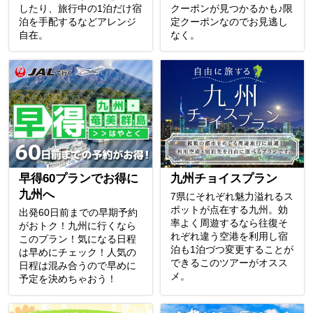
したり、旅行中の1泊だけ宿
クーポンが見つかるかも♪限
泊を手配するなどアレンジ
定クーポンなのでお見逃し
自在。
なく。
早得60プランでお得に
九州チョイスプラン
九州へ
7県にそれぞれ魅力溢れるス
ポットが点在する九州。効
出発60日前までの早期予約
率よく周遊するなら往復そ
がおトク！九州に行くなら
れぞれ違う空港を利用し宿
このプラン！気になる日程
泊も1泊づつ変更することが
は早めにチェック！人気の
できるこのツアーがオスス
日程は混み合うので早めに
メ。
予定を決めちゃおう！