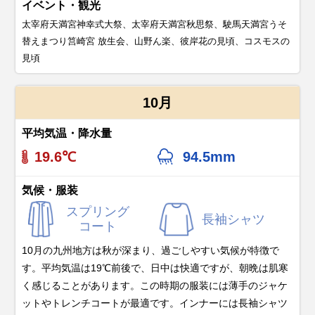
イベント・観光
太宰府天満宮神幸式大祭、太宰府天満宮秋思祭、駛馬天満宮うそ
替えまつり筥崎宮 放生会、山野ん楽、彼岸花の見頃、コスモスの
見頃
10月
平均気温・降水量
19.6℃
94.5mm
気候・服装
スプリング
長袖シャツ
コート
10月の九州地方は秋が深まり、過ごしやすい気候が特徴で
す。平均気温は19℃前後で、日中は快適ですが、朝晩は肌寒
く感じることがあります。この時期の服装には薄手のジャケ
ットやトレンチコートが最適です。インナーには長袖シャツ