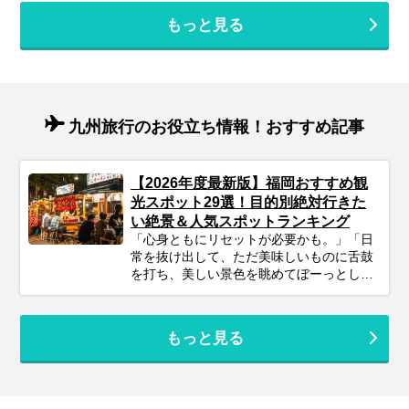
もっと見る
九州旅行のお役立ち情報！おすすめ記事
【2026年度最新版】福岡おすすめ観
光スポット29選！目的別絶対行きた
い絶景＆人気スポットランキング
「心身ともにリセットが必要かも。」「日
常を抜け出して、ただ美味しいものに舌鼓
を打ち、美しい景色を眺めてぼーっとした
い」そんな風に感じているあなたに、今も
っともおすすめしたい旅先が『福岡』で
す。 空港から市街地まで地下鉄でわずか5
もっと見る
分という抜群のアクセスを誇り、洗練され
た都市の楽しみと、息をのむような自然の
絶景、そして日本屈指のグルメがコンパク
トに凝縮されています。 この記事では、プ