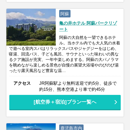
阿蘇
亀の井ホテル 阿蘇パークリゾ
ート
阿蘇の大自然を一望できるホテ
ル。当ホテル内でも大人気の水着
で遊べる室内スパはリラックスバスやジャグジーをはじめ、
寝湯、回流バス、子ども風呂、サウナといった味わいの異な
るクア施設が充実、一年中楽しめまする。阿蘇の大パノラマ
を眺めながら楽しめる景色が自慢の展望大浴場やのびのび湯
ったり露天風呂など豊富な温…
アクセス
JR阿蘇駅より無料送迎で約5分、徒歩で
約15分、熊本空港より車で約45分
[航空券＋宿泊]プラン一覧へ
鹿児島市内