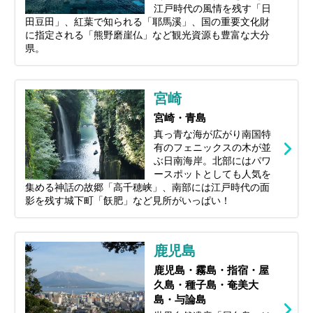
江戸時代の風情を残す「日
田豆田」、紅葉で知られる「耶馬溪」、国の重要文化財
に指定される「熊野磨崖仏」など観光資源も豊富な大分
県。
宮崎
宮崎・青島
真っ青な海が広がり南国特
有のフェニックスの木が並
ぶ日南海岸。北部にはパワ
ースポットとしても人気を
集める神話の故郷「高千穂峡」、南部には江戸時代の面
影を残す城下町「飫肥」など見所がいっぱい！
鹿児島
鹿児島・霧島・指宿・屋
久島・種子島・奄美大
島・与論島