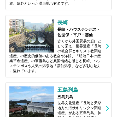
雄、嬉野といった温泉地も有名です。
長崎
長崎・ハウステンボス・
佐世保・平戸・雲仙
古くから外国貿易の窓口と
して栄え、世界遺産「長崎
の教会群とキリスト教関連
遺産」の歴史的価値のある教会や洋館、「明治日本の産
業革命遺産」の軍艦島など異国情緒を感じる長崎。ハウ
ステンボスや人気の温泉地「雲仙温泉」など多彩な魅力
に溢れています。
五島列島
五島列島
世界文化遺産『長崎と天草
地方の潜伏キリシタン関連
遺産』がある五島列島。神