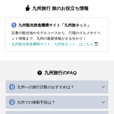
11月の九州地方は秋が深まり、紅葉が美しい観光シーズンと
12月の九州地方は冬の寒さが本格化し、平均気温は約9℃、
1月の九州地方は冬の真っ只中で、平均気温は約7℃、最低気
2月の九州地方も冬らしい寒さが続きますが、少しずつ日差
3月の九州地方は春の訪れを感じる季節で、平均気温は10℃
4月の九州地方は春本番で、桜が満開となる絶好の観光シー
5月の九州地方は初夏の爽やかな気候で、観光にも最適な季
6月の九州地方は梅雨の時期に入り、雨の日が多くなりま
7月の九州地方は本格的な夏の暑さが始まり、平均気温は
九州旅行 旅のお役立ち情報
なります。平均気温は約14℃で、日中は穏やかで過ごしやす
最低気温が5℃以下になる日もあります。厚手のコートやダウ
温は0℃近くまで下がる日もあります。厚手のコートやダウン
しが感じられる日も増えてきます。平均気温は約8℃で、寒暖
前後です。寒暖差が残るため、薄手のダウンジャケットやト
ズンです。平均気温は15℃程度で、日中は過ごしやすい陽気
節です。平均気温は20℃前後で、日中は25℃近くまで上がる
す。平均気温は24℃前後で、湿度が高く蒸し暑さを感じる日
30℃近くまで上がります。湿度も高いため、服装は軽くて通
いですが、朝晩は冷え込む日が増えます。服装には厚手のカ
ンジャケットで寒さを防ぎましょう。インナーにはヒートテ
ジャケットを必ず用意し、防寒対策をしっかり行いましょ
差が大きいため、重ね着ができる服装がおすすめです。ダウ
レンチコートを活用すると便利です。インナーには長袖シャ
が続きますが、朝晩は涼しさを感じることもあります。この
暖かい日もあります。服装には薄手のカーディガンや軽いジ
もあります。服装には通気性が良い薄手のシャツやブラウ
気性の良いTシャツやリネン素材の服を選び、涼しさを重視
九州観光推進機構サイト「九州旅ネット」
ーディガンや軽めのコートを用意し、寒さをしのぐ工夫が必
ックやフリース素材を取り入れてしっかり防寒対策をしてく
う。インナーにはヒートテックやフリース素材の服を取り入
ンジャケットや厚手のコートを基本に、セーターや長袖シャ
ツや薄手のセーターを選び、重ね着で調整できる服装が適し
時期の服装には、薄手のジャケットやカーディガンが適して
ャケットを選び、日中は半袖シャツや軽めのパンツ、スカー
ス、軽めのパンツを選び、湿気対策として速乾性のある素材
してください。ショートパンツやスカートで快適なスタイル
定番の観光地やモデルコースから、穴場のグルメやイベ
要です。インナーにはセーターやタートルネックを選び、暖
ださい。マフラーや手袋、ニット帽などの防寒小物を活用
れて、体を暖かく保つことが大切です。また、手袋やマフラ
ツをインナーに選びましょう。冷え込みが厳しい朝晩には、
ています。日中は暖かく感じる日も多いので、軽めのカーデ
います。インナーには長袖シャツやブラウスを合わせ、重ね
トで快適に過ごせます。ただし、朝晩は涼しく感じることが
を活用するのがおすすめです。また、防水性の高いレインジ
を楽しむのがおすすめです。日中の強い日差しを避けるため
ント情報まで、九州の最新情報がまる分かり！
かさを確保しましょう。足元には防寒性のあるスニーカーや
し、冷たい風から体を守る工夫が重要です。観光地ではクリ
ー、ニット帽で寒さを和らげましょう。足元は防寒性の高い
手袋やマフラーを着用して防寒対策を強化してください。観
ィガンを持ち歩くと安心です。九州地方では桜が咲き始める
着で気温に合わせた調整を心がけましょう。観光地では歩き
あるため、脱ぎ着しやすい服装がおすすめです。また、紫外
ャケットや折りたたみ傘を必ず持参してください。靴は防水
に、帽子やサングラス、日焼け止めをしっかりと活用しまし
九州観光推進機構サイト「九州旅ネット」はこちら
ショートブーツがおすすめです。また、ストールや手袋を携
スマスイルミネーションや年末のイベントが多く開催される
ブーツや滑りにくいソールのスニーカーを選ぶと快適です。
光中に暖かい飲み物を携帯するなど、快適に過ごす工夫も重
観光地もあり、明るい色の服装で春らしい装いを楽しむこと
やすいスニーカーを履くと快適です。また、突然の雨に備え
線対策として帽子や日焼け止めを携帯すると安心です。観光
加工されたスニーカーやレインシューズを選ぶことで、雨の
ょう。冷房対策に薄手のカーディガンやストールを持参しま
帯して、紅葉狩りや夜間観光にも快適に過ごせる準備をしま
ため、長時間歩く場合にも快適な防寒靴を選びましょう。寒
九州地方の都市部では風が強い日もあるため、風を通しにく
要です。九州地方市内の観光には歩きやすいスニーカーがお
ができます。動きやすさと季節感を意識して、快適な旅を演
て折りたたみ傘を持参しましょう。春の九州地方を満喫する
名所を巡る際は、動きやすいスニーカーやサンダルを履い
日でも快適に観光を楽しめます。梅雨でも快適に九州地方観
しょう。水分補給をこまめに行いながら、夏の九州地方を快
しょう。秋の景色を満喫しながら、季節感を取り入れたスタ
さ対策をしっかり整えて、冬の九州地方を思いきり楽しんで
いアウターを選ぶと安心です。
すすめです。
出しましょう。
ために、季節感を取り入れた明るい服装で出かけましょう。
て、九州地方の自然や文化を存分に楽しんでください。
光を楽しむため、動きやすい雨対策の服装を心がけましょ
適に旅してください。
イリッシュな服装で九州地方を楽しんでください。
ください。
う。
イベント・観光
イベント・観光
イベント・観光
イベント・観光
イベント・観光
イベント・観光
九州旅行のFAQ
イベント・観光
イベント・観光
イベント・観光
十日恵比須祭り、大善寺玉垂宮 鬼夜、玉取祭、太宰府天満宮 鬼
柳川雛祭り さげもんめぐり、赤間宿まつり、八女ぼんぼりまつ
柳川雛祭り さげもんめぐり、柳川流鏑馬、八女ぼんぼりまつり、
柳川雛祭り さげもんめぐり、藤まつり（各地）、太宰府天満宮更
博多どんたく港まつり、風治八幡宮 川渡り神幸祭、糸田祇園山
博多祇園山笠、太宰府天満宮七夕祭、小倉祇園太鼓、北九州市の
すべ神事、スノーアクティビティシーズン、イルミネーションシ
り、スノーアクティビティシーズン、節分祭（各地）、梅の見
スノーアクティビティシーズン、梅の見頃、日本酒蔵びらき（各
衣祭、桜まつり（各地）、いちご狩り、日本酒蔵びらき（各地）
笠、風鈴祭り（各地）、こいのぼりスポット（各地）、新茶イベ
戸畑祇園大山笠、夏越祭（各地）、花火大会（各地）、海水浴シ
太宰府天満宮更衣祭、あしや砂像展、白秋祭水上パレード、炭坑
太宰府天満宮年越の大祓、大山祇神社のおしろい祭り、スノーア
太宰府天満宮夏越の大祓、白糸の滝開き、高良大社川渡祭、太宰
九州への旅行日数のおすすめは？
ーズン、いちご狩り、
頃、日本酒蔵びらき（各地）、いちご狩り
地）、桜まつり（各地）、いちご狩り
ント、藤の見頃、あじさいの見頃、
ーズン、ひまわりの見頃、風鈴祭り（各地）
節まつり、イルミネーションシーズン、紅葉シーズン、クリスマ
クティビティシーズン、イルミネーションシーズン、いちご狩
府天満宮 花菖蒲の見頃、あじさいの見頃、風鈴祭り（各地）、ホ
スイベント
り、紅葉シーズン、クリスマスイベント
タルまつり（各地）
九州での移動手段は？