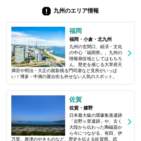
ロのツアーコーディネーターが、2026年の
最新トレンドから地元で愛され続ける定番
九州のエリア情報
スポットまで、福岡の魅力を存分に味わえ
る観光地を一つずつ厳選してご紹介しま
す。あなたの旅を彩るヒントが、きっとこ
福岡
こに見つかります。
福岡・小倉・北九州
九州の玄関口、経済・文化
の中心「福岡県」。九州の
情報発信地としてはもちろ
ん、歴史を感じる大宰府天
満宮や明治・大正の面影残る門司港など見所がいっぱ
い！博多・中洲の屋台街も外せない人気のスポット。
佐賀
佐賀・嬉野
日本最大級の環壕集落遺跡
「吉野ヶ里遺跡」や、古く
大陸から伝わった陶磁器か
ら今につながる、有田、伊
万里、唐津のやきものなど、歴史を伝える佐賀県。武