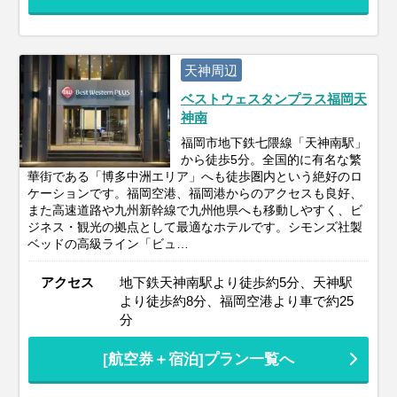
天神周辺
ベストウェスタンプラス福岡天
神南
福岡市地下鉄七隈線「天神南駅」
から徒歩5分。全国的に有名な繁
華街である「博多中洲エリア」へも徒歩圏内という絶好のロ
ケーションです。福岡空港、福岡港からのアクセスも良好、
また高速道路や九州新幹線で九州他県へも移動しやすく、ビ
ジネス・観光の拠点として最適なホテルです。シモンズ社製
ベッドの高級ライン「ビュ…
アクセス
地下鉄天神南駅より徒歩約5分、天神駅
より徒歩約8分、福岡空港より車で約25
分
[航空券＋宿泊]プラン一覧へ