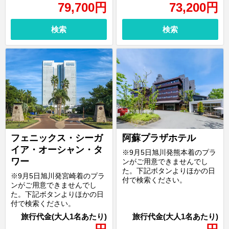
79,700
円
73,200
円
検索
検索
フェニックス・シーガ
阿蘇プラザホテル
イア・オーシャン・タ
※9月5日旭川発熊本着のプラ
ワー
ンがご用意できませんでし
た。下記ボタンよりほかの日
※9月5日旭川発宮崎着のプラ
付で検索ください。
ンがご用意できませんでし
た。下記ボタンよりほかの日
付で検索ください。