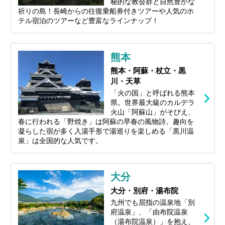
秘的な教会群と自然豊かな
祈りの島！長崎からの往復乗船券付きツアーや人気のホ
テル宿泊のツアーなど豊富なラインナップ！
熊本
熊本・阿蘇・杖立・黒
川・天草
「火の国」と呼ばれる熊本
県。世界最大級のカルデラ
火山「阿蘇山」がそびえ、
春に行われる「野焼き」は阿蘇の早春の風物詩。趣向を
凝らした宿が多く入湯手形で湯巡りを楽しめる「黒川温
泉」は全国的な人気です。
大分
大分・別府・湯布院
九州でも屈指の温泉地「別
府温泉」、「由布院温泉
（湯布院温泉）」を抱え、