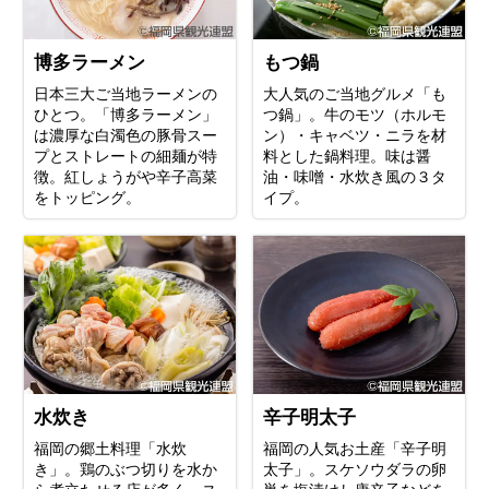
博多ラーメン
もつ鍋
日本三大ご当地ラーメンの
大人気のご当地グルメ「も
ひとつ。「博多ラーメン」
つ鍋」。牛のモツ（ホルモ
は濃厚な白濁色の豚骨スー
ン）・キャベツ・ニラを材
プとストレートの細麺が特
料とした鍋料理。味は醤
徴。紅しょうがや辛子高菜
油・味噌・水炊き風の３タ
をトッピング。
イプ。
水炊き
辛子明太子
福岡の郷土料理「水炊
福岡の人気お土産「辛子明
き」。鶏のぶつ切りを水か
太子」。スケソウダラの卵