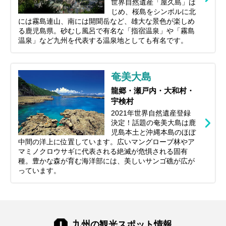
世界自然遺産「屋久島」は
じめ、桜島をシンボルに北
には霧島連山、南には開聞岳など、雄大な景色が楽しめ
る鹿児島県。砂むし風呂で有名な「指宿温泉」や「霧島
温泉」など九州を代表する温泉地としても有名です。
奄美大島
龍郷・瀬戸内・大和村・
宇検村
2021年世界自然遺産登録
決定！話題の奄美大島は鹿
児島本土と沖縄本島のほぼ
中間の洋上に位置しています。広いマングローブ林やア
マミノクロウサギに代表される絶滅が危惧される固有
種。豊かな森が育む海洋部には、美しいサンゴ礁が広が
っています。
九州の観光スポット情報