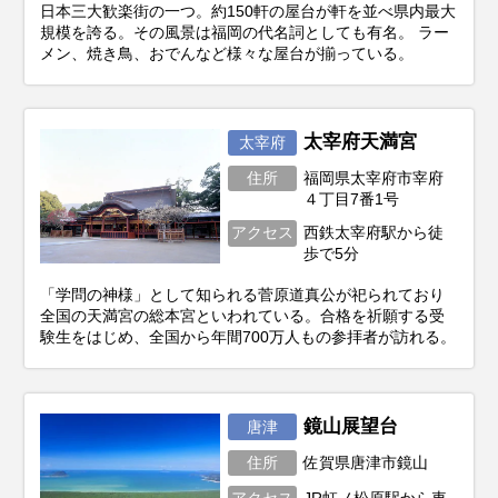
日本三大歓楽街の一つ。約150軒の屋台が軒を並べ県内最大
規模を誇る。その風景は福岡の代名詞としても有名。 ラー
メン、焼き鳥、おでんなど様々な屋台が揃っている。
太宰府天満宮
太宰府
住所
福岡県太宰府市宰府
４丁目7番1号
アクセス
西鉄太宰府駅から徒
歩で5分
「学問の神様」として知られる菅原道真公が祀られており
全国の天満宮の総本宮といわれている。合格を祈願する受
験生をはじめ、全国から年間700万人もの参拝者が訪れる。
鏡山展望台
唐津
住所
佐賀県唐津市鏡山