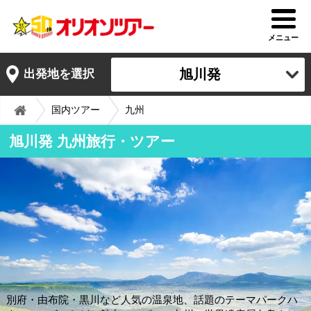
メニュー
旭川発
出発地を選択
国内ツアー
九州
旭川発 九州旅行・ツアー
別府・由布院・黒川など人気の温泉地、話題のテーマパークハ