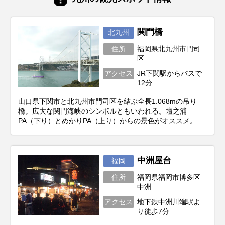
関門橋
北九州
住所
福岡県北九州市門司
区
アクセス
JR下関駅からバスで
12分
山口県下関市と北九州市門司区を結ぶ全長1.068mの吊り
橋。広大な関門海峡のシンボルともいわれる。壇之浦
PA（下り）とめかりPA（上り）からの景色がオススメ。
中洲屋台
福岡
住所
福岡県福岡市博多区
中洲
アクセス
地下鉄中洲川端駅よ
り徒歩7分