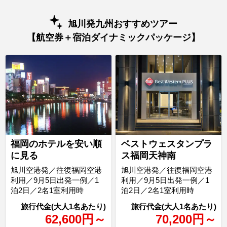
旭川発九州おすすめツアー
【航空券＋宿泊ダイナミックパッケージ】
福岡のホテルを安い順
ベストウェスタンプラ
に見る
ス福岡天神南
旭川空港発／往復福岡空港
旭川空港発／往復福岡空港
利用／9月5日出発一例／1
利用／9月5日出発一例／1
泊2日／2名1室利用時
泊2日／2名1室利用時
62,600
円
～
70,200
円
～