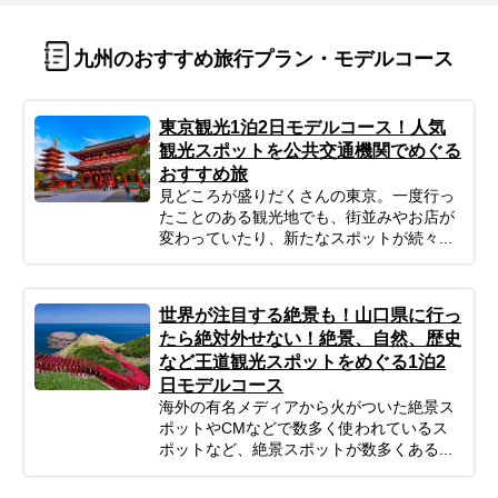
九州のおすすめ旅行プラン・モデルコース
東京観光1泊2日モデルコース！人気
観光スポットを公共交通機関でめぐる
おすすめ旅
見どころが盛りだくさんの東京。一度行っ
たことのある観光地でも、街並みやお店が
変わっていたり、新たなスポットが続々...
世界が注目する絶景も！山口県に行っ
たら絶対外せない！絶景、自然、歴史
など王道観光スポットをめぐる1泊2
日モデルコース
海外の有名メディアから火がついた絶景ス
ポットやCMなどで数多く使われているス
ポットなど、絶景スポットが数多くある...