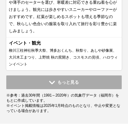
や薄手のセーターを選び、寒暖差に対応できる重ね着を心が
けましょう。観光には歩きやすいスニーカーやローファーが
おすすめです。紅葉が楽しめるスポットも増える季節なの
で、秋らしい色合いの服装を取り入れて旅行を彩り豊かに楽
しみましょう。
イベント・観光
柳川三柱神社秋季大祭、博多おくんち、秋祭り、あしや砂像展、
大川木工まつり、上野焼 秋の窯開き、コスモスの見頃、ハロウィ
ンイベント
11月
12月
1月
2月
3月
4月
5月
6月
7月
もっと見る
平均気温・降水量
平均気温・降水量
平均気温・降水量
平均気温・降水量
平均気温・降水量
平均気温・降水量
平均気温・降水量
平均気温・降水量
平均気温・降水量
※参考：過去30年間（1991～2020年）の気象庁データ（福岡市）を
14.2℃
9.1℃
6.9℃
7.8℃
10.8℃
15.4℃
19.9℃
23.3℃
27.4℃
91.4mm
67.5mm
74.4mm
69.8mm
103.7mm
118.2mm
133.7mm
249.6mm
299.1mm
もとに作成しています。
※イベント掲載情報は2025年1月時点のものとなり、中止や変更とな
っている場合があります。
気候・服装
気候・服装
気候・服装
気候・服装
気候・服装
気候・服装
気候・服装
気候・服装
気候・服装
スプリング
ダウン
ダウン
ダウン
ニット
コート
コート
コート
コート
カーディガン
カーディガン
ニット
半袖シャツ
ジャケット
ジャケット
ジャケット
長袖シャツ
ワンピース
ジャケット
ジャケット
ジャケット
コート