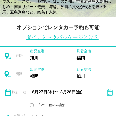
ウステンボスなど、魅力いっぱいの九州。世界遺産屋久島をは
じめ、南国リゾート奄美・与論、独自の文化が残る壱岐・対
馬、五島列島など、離島も人気。
オプションでレンタカー予約も可能
ダイナミックパッケージとは？
出発空港
到着空港
往路
旭川
福岡
出発空港
到着空港
復路
福岡
旭川
旅行日程
一部の日程のみ宿泊
人数/部