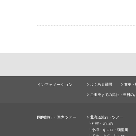
インフォメーション
よくある質問
変更・
ご出発までの流れ・当日の
国内旅行・国内ツアー
北海道旅行・ツアー
札幌・定山渓
小樽・キロロ・朝里川