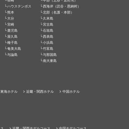
長崎
中部（北谷・宜野湾）
ハウステンボス
西海岸（読谷・恩納村）
熊本
北部（名護・本部）
大分
久米島
宮崎
宮古島
鹿児島
石垣島
屋久島
西表島
種子島
小浜島
奄美大島
竹富島
与論島
与那国島
南大東島
東海ホテル
近畿・関西ホテル
中国ホテル
ース
近畿・関西モデルコース
中国モデルコース