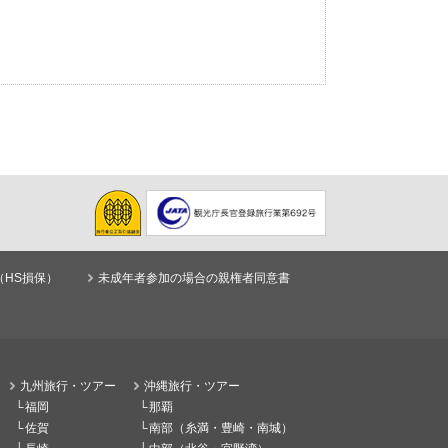
（HS損保）
未成年者参加の場合の親権者同意書
九州旅行・ツアー
沖縄旅行・ツアー
福岡
那覇
佐賀
南部（糸満・豊崎・南城）