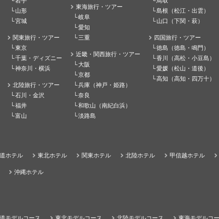
岩手
鳥取
東海旅行・ツアー
山形
島根（松江・出雲）
岐阜
宮城
山口（下関・萩）
愛知
関東旅行・ツアー
三重
四国旅行・ツアー
東京
徳島（徳島・鳴門）
近畿・関西旅行・ツアー
千葉・ディズニー
香川（高松・小豆島）
大阪
神奈川・横浜
愛媛（松山・道後）
京都
高知（高知・四万十）
北陸旅行・ツアー
兵庫（神戸・姫路）
石川・金沢
奈良
福井
和歌山（南紀白浜）
富山
淡路島
道ホテル
東北ホテル
関東ホテル
北陸ホテル
甲信越ホテル
沖縄ホテル
道モデルコース
東北モデルコース
北陸モデルコース
東海モデルコ