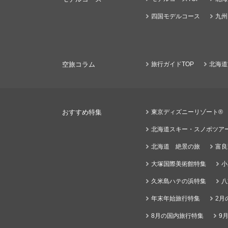
四国モデルコース
九州
空旅コラム
旅行ガイドTOP
北海道
おすすめ特集
東京ディズニーリゾート®
北海道スキー・スノボツア
北海道 絶景の旅
富良
大塚国際美術館特集
小
久米島ハテの浜特集
八
年末年始旅行特集
2月
8月の国内旅行特集
9