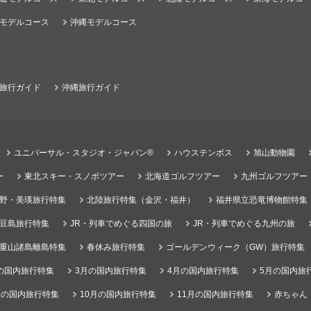
モデルコース
沖縄モデルコース
旅行ガイド
沖縄旅行ガイド
ユニバーサル・スタジオ・ジャパン®
ハウステンボス
旭山動物園
ー
東北スキー・スノボツアー
北海道ゴルフツアー
九州ゴルフツアー
野・美瑛旅行特集
北陸旅行特集（金沢・福井）
福井県立恐竜博物館特集
豆島旅行特集
JR・列車でめぐる四国の旅
JR・列車でめぐる九州の旅
重山諸島離島特集
春休み旅行特集
ゴールデンウィーク（GW）旅行特集
の国内旅行特集
3月の国内旅行特集
4月の国内旅行特集
5月の国内旅
月の国内旅行特集
10月の国内旅行特集
11月の国内旅行特集
赤ちゃん