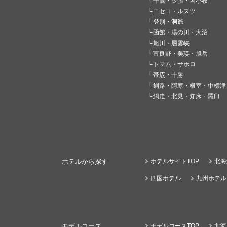
千歳・夕張・苫小牧
ニセコ・ルスツ
登別・洞爺
函館・湯の川・大沼
旭川・層雲峡
富良野・美瑛・旭岳
トマム・サホロ
帯広・十勝
釧路・阿寒・根室・中標津
網走・北見・知床・羅臼
ホテルから探す
ホテルサイトTOP
北海
四国ホテル
九州ホテル
モデルコース
モデルコースTOP
北海