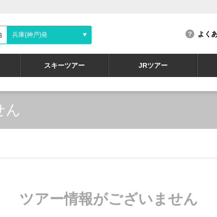
よく
地
兵庫(神戸)発
スキーツアー
JRツアー
せん
ツアー情報がございません