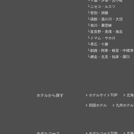
千歳・夕張・苫小牧
ニセコ・ルスツ
登別・洞爺
函館・湯の川・大沼
旭川・層雲峡
富良野・美瑛・旭岳
トマム・サホロ
帯広・十勝
釧路・阿寒・根室・中標津
網走・北見・知床・羅臼
ホテルから探す
ホテルサイトTOP
北海
四国ホテル
九州ホテル
モデルコース
モデルコースTOP
北海