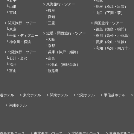
岩手
鳥取
東海旅行・ツアー
山形
島根（松江・出雲）
岐阜
宮城
山口（下関・萩）
愛知
関東旅行・ツアー
三重
四国旅行・ツアー
東京
徳島（徳島・鳴門）
近畿・関西旅行・ツアー
千葉・ディズニー
香川（高松・小豆島）
大阪
神奈川・横浜
愛媛（松山・道後）
京都
高知（高知・四万十）
北陸旅行・ツアー
兵庫（神戸・姫路）
石川・金沢
奈良
福井
和歌山（南紀白浜）
富山
淡路島
道ホテル
東北ホテル
関東ホテル
北陸ホテル
甲信越ホテル
沖縄ホテル
道モデルコース
東北モデルコース
北陸モデルコース
東海モデルコ