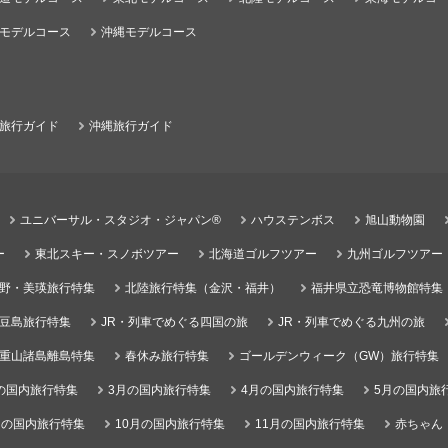
モデルコース
沖縄モデルコース
旅行ガイド
沖縄旅行ガイド
ユニバーサル・スタジオ・ジャパン®
ハウステンボス
旭山動物園
ー
東北スキー・スノボツアー
北海道ゴルフツアー
九州ゴルフツアー
野・美瑛旅行特集
北陸旅行特集（金沢・福井）
福井県立恐竜博物館特集
豆島旅行特集
JR・列車でめぐる四国の旅
JR・列車でめぐる九州の旅
重山諸島離島特集
春休み旅行特集
ゴールデンウィーク（GW）旅行特集
の国内旅行特集
3月の国内旅行特集
4月の国内旅行特集
5月の国内旅
月の国内旅行特集
10月の国内旅行特集
11月の国内旅行特集
赤ちゃん