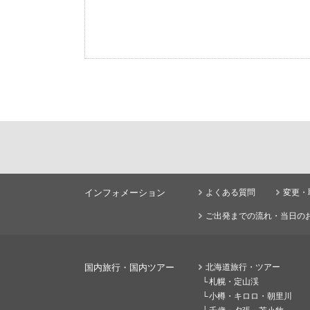
インフォメーション
よくある質問
変更・
ご出発までの流れ・当日の
国内旅行・国内ツアー
北海道旅行・ツアー
札幌・定山渓
小樽・キロロ・朝里川