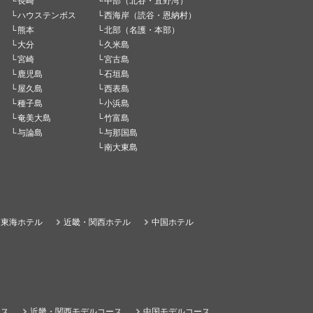
長崎
中部（北谷・宜野湾）
ハウステンボス
西海岸（読谷・恩納村）
熊本
北部（名護・本部）
大分
久米島
宮崎
宮古島
鹿児島
石垣島
屋久島
西表島
種子島
小浜島
奄美大島
竹富島
与論島
与那国島
南大東島
東海ホテル
近畿・関西ホテル
中国ホテル
ース
近畿・関西モデルコース
中国モデルコース