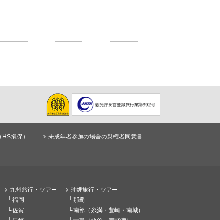
（HS損保）
未成年者参加の場合の親権者同意書
九州旅行・ツアー
沖縄旅行・ツアー
福岡
那覇
佐賀
南部（糸満・豊崎・南城）