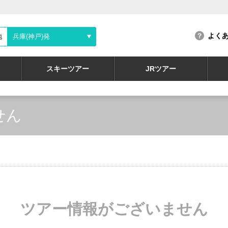
よく
地
兵庫(神戸)発
スキーツアー
JRツアー
せん
ツアー情報がございません