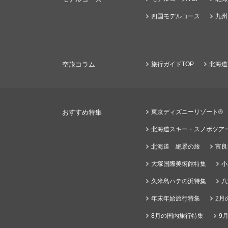
四国モデルコース
九州
空旅コラム
旅行ガイドTOP
北海道
おすすめ特集
東京ディズニーリゾート®
北海道スキー・スノボツア
北海道 絶景の旅
富良
大塚国際美術館特集
小
久米島ハテの浜特集
八
年末年始旅行特集
2月
8月の国内旅行特集
9