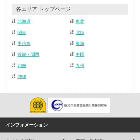
各エリア トップページ
北海道
東北
関東
北陸
甲信越
東海
近畿・関西
中国
四国
九州
沖縄
インフォメーション