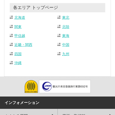
各エリア トップページ
北海道
東北
関東
北陸
甲信越
東海
近畿・関西
中国
四国
九州
沖縄
インフォメーション