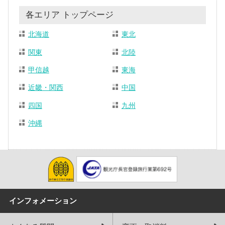
各エリア トップページ
北海道
東北
関東
北陸
甲信越
東海
近畿・関西
中国
四国
九州
沖縄
インフォメーション