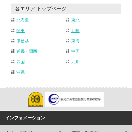
各エリア トップページ
北海道
東北
関東
北陸
甲信越
東海
近畿・関西
中国
四国
九州
沖縄
インフォメーション