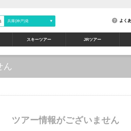
よく
地
兵庫(神戸)発
スキーツアー
JRツアー
せん
ツアー情報がございません