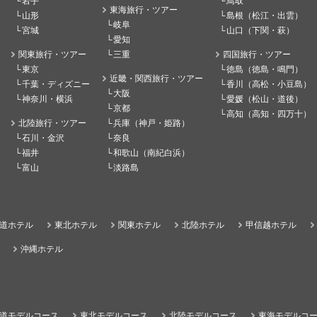
岩手
鳥取
東海旅行・ツアー
山形
島根（松江・出雲）
岐阜
宮城
山口（下関・萩）
愛知
関東旅行・ツアー
三重
四国旅行・ツアー
東京
徳島（徳島・鳴門）
近畿・関西旅行・ツアー
千葉・ディズニー
香川（高松・小豆島）
大阪
神奈川・横浜
愛媛（松山・道後）
京都
高知（高知・四万十）
北陸旅行・ツアー
兵庫（神戸・姫路）
石川・金沢
奈良
福井
和歌山（南紀白浜）
富山
淡路島
道ホテル
東北ホテル
関東ホテル
北陸ホテル
甲信越ホテル
沖縄ホテル
道モデルコース
東北モデルコース
北陸モデルコース
東海モデルコ