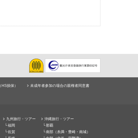
（HS損保）
未成年者参加の場合の親権者同意書
九州旅行・ツアー
沖縄旅行・ツアー
福岡
那覇
佐賀
南部（糸満・豊崎・南城）