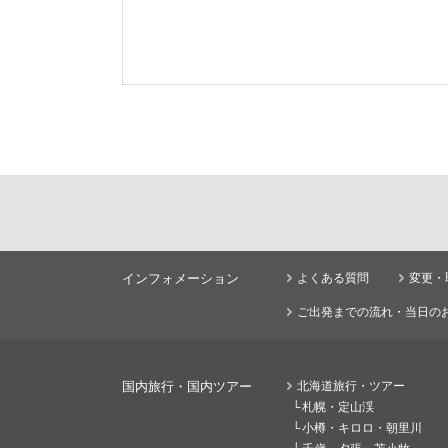
インフォメーション
よくある質問
変更・
ご出発までの流れ・当日の
国内旅行・国内ツアー
北海道旅行・ツアー
札幌・定山渓
小樽・キロロ・朝里川