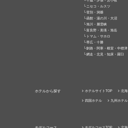
千歳・夕張・苫小牧
ニセコ・ルスツ
登別・洞爺
函館・湯の川・大沼
旭川・層雲峡
富良野・美瑛・旭岳
トマム・サホロ
帯広・十勝
釧路・阿寒・根室・中標津
網走・北見・知床・羅臼
ホテルから探す
ホテルサイトTOP
北海
四国ホテル
九州ホテル
モデルコース
モデルコースTOP
北海