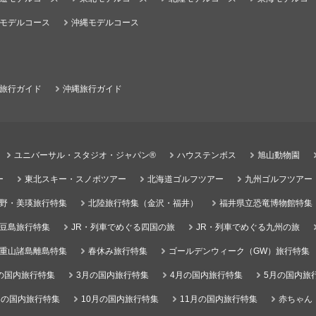
モデルコース
沖縄モデルコース
旅行ガイド
沖縄旅行ガイド
ユニバーサル・スタジオ・ジャパン®
ハウステンボス
旭山動物園
ー
東北スキー・スノボツアー
北海道ゴルフツアー
九州ゴルフツアー
野・美瑛旅行特集
北陸旅行特集（金沢・福井）
福井県立恐竜博物館特集
豆島旅行特集
JR・列車でめぐる四国の旅
JR・列車でめぐる九州の旅
重山諸島離島特集
春休み旅行特集
ゴールデンウィーク（GW）旅行特集
の国内旅行特集
3月の国内旅行特集
4月の国内旅行特集
5月の国内旅
月の国内旅行特集
10月の国内旅行特集
11月の国内旅行特集
赤ちゃん