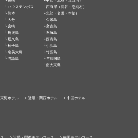
長崎
中部（北谷・宜野湾）
ハウステンボス
西海岸（読谷・恩納村）
熊本
北部（名護・本部）
大分
久米島
宮崎
宮古島
鹿児島
石垣島
屋久島
西表島
種子島
小浜島
奄美大島
竹富島
与論島
与那国島
南大東島
東海ホテル
近畿・関西ホテル
中国ホテル
ース
近畿・関西モデルコース
中国モデルコース