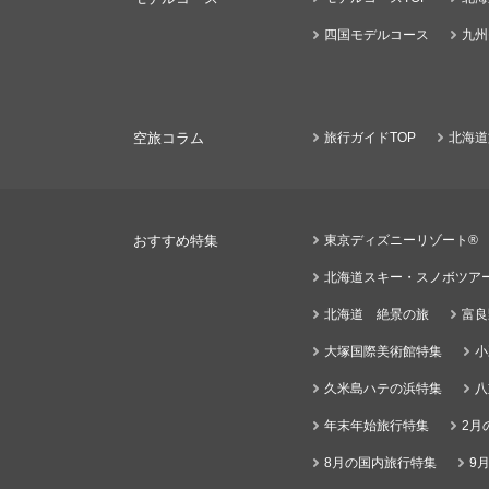
四国モデルコース
九州
空旅コラム
旅行ガイドTOP
北海道
おすすめ特集
東京ディズニーリゾート®
北海道スキー・スノボツア
北海道 絶景の旅
富良
大塚国際美術館特集
小
久米島ハテの浜特集
八
年末年始旅行特集
2月
8月の国内旅行特集
9