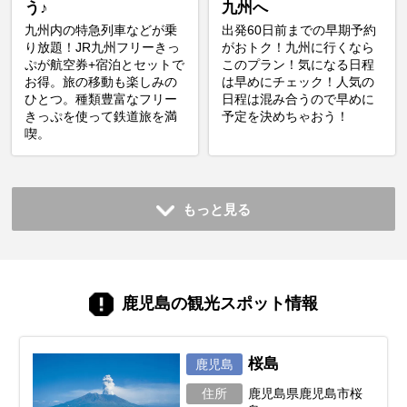
う♪
九州へ
九州内の特急列車などが乗
出発60日前までの早期予約
り放題！JR九州フリーきっ
がおトク！九州に行くなら
ぷが航空券+宿泊とセットで
このプラン！気になる日程
お得。旅の移動も楽しみの
は早めにチェック！人気の
ひとつ。種類豊富なフリー
日程は混み合うので早めに
きっぷを使って鉄道旅を満
予定を決めちゃおう！
喫。
もっと見る
鹿児島の観光スポット情報
桜島
鹿児島
住所
鹿児島県鹿児島市桜