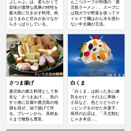
ぶしゃぶ」は、柔らかくて
んこつスープが特徴の「鹿
旨味が濃厚な黒豚の特性を
児島ラーメン」。スープに
最大限に引き出す料理。肉
は鶏ガラや野菜を使ってマ
はうまみと甘みがありなが
イルドで麺はかん水を使わ
らさっぱりしている。
ない中太麺が主流。
さつま揚げ
白くま
鹿児島の郷土料理として有
「白くま」は削った氷に練
名な「さつまあげ」。魚の
乳をかけ、その上に果物・
すり身に豆腐や鹿児島の地
小豆など、色とりどりのト
酒を混ぜ、油で揚げて作
ッピングをのせた氷菓子。
る。プレーンから、具材あ
発祥のお店は、「天文館む
りまで種類も豊富。
じゃき本店」。