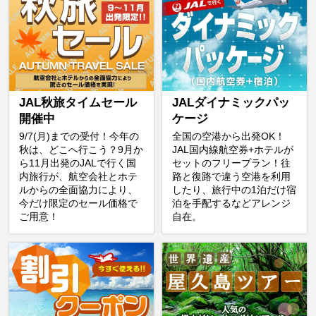
JAL秋旅タイムセール
JALダイナミックパッ
開催中
ケージ
9/7(月)までの受付！今年の
全国の空港から出発OK！
秋は、どこへ行こう？9月か
JAL国内線航空券+ホテルが
ら11月出発のJALで行く国
セットのフリープラン！往
内旅行が、航空会社とホテ
路と復路で違う空港を利用
ルからの全面協力により、
したり、旅行中の1泊だけ宿
今だけ限定のセール価格で
泊を手配するなどアレンジ
ご用意！
自在。