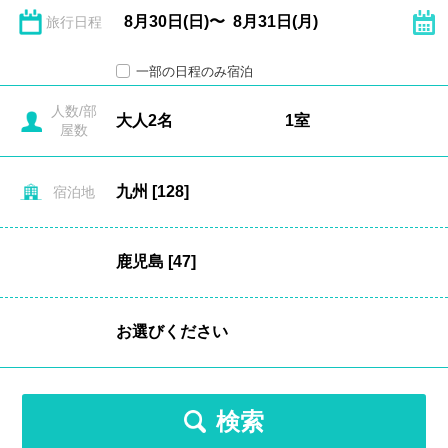
旅行日程
一部の日程のみ宿泊
人数/部
屋数
宿泊地
検索