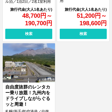
用
ル泊／1泊2日／2名1室利用
48,700
円
～
51,200
円
～
190,700
円
198,600
円
検索
検索
自由度抜群のレンタカ
ー乗り放題！九州内を
ドライブしながらぐる
ッと周遊！
札幌(新千歳)空港発／往復