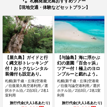
札幌発鹿児島おすすめツアー
【現地交通・体験などセットプラン】
【屋久島】ガイドと行
【与論島】海に浮かぶ
く縄文杉トレッキング
幻の楽園「百合ヶ浜」
付！おトクなレンタル
ツアー付！極上のヨロ
装備付も設定あり。
ンブルーと戯れよう。
札幌(新千歳・丘珠)空港発
札幌(新千歳・丘珠)空港発
／往復屋久島空港利用／選
／往復与論空港利用／選択
択ホテル泊／2泊3日／2名1
ホテル泊／2泊3日／2名1室
室利用
利用