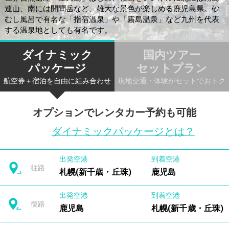
連山、南には開聞岳など、雄大な景色が楽しめる鹿児島県。砂
むし風呂で有名な「指宿温泉」や「霧島温泉」など九州を代表
する温泉地としても有名です。
ダイナミック
国内ツアー
パッケージ
セットプラン
航空券＋宿泊を自由に組み合わせ
現地交通・体験がセットでおトク
オプションでレンタカー予約も可能
ダイナミックパッケージとは？
出発空港
到着空港
往路
札幌(新千歳・丘珠)
鹿児島
出発空港
到着空港
復路
鹿児島
札幌(新千歳・丘珠)