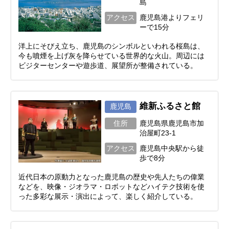
島
アクセス
鹿児島港よりフェリ
ーで15分
洋上にそびえ立ち、鹿児島のシンボルといわれる桜島は、
今も噴煙を上げ灰を降らせている世界的な火山。周辺には
ビジターセンターや遊歩道、展望所が整備されている。
維新ふるさと館
鹿児島
住所
鹿児島県鹿児島市加
治屋町23-1
アクセス
鹿児島中央駅から徒
歩で8分
近代日本の原動力となった鹿児島の歴史や先人たちの偉業
などを、映像・ジオラマ・ロボットなどハイテク技術を使
った多彩な展示・演出によって、楽しく紹介している。