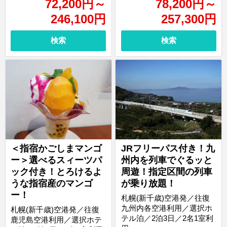
72,200
円
～
78,200
円
～
246,100
円
257,300
円
検索
検索
＜指宿かごしまマンゴ
JRフリーパス付き！九
ー＞選べるスィーツパ
州内を列車でぐるッと
ック付き！とろけるよ
周遊！指定区間の列車
うな指宿産のマンゴ
が乗り放題！
ー！
札幌(新千歳)空港発／往復
九州内各空港利用／選択ホ
札幌(新千歳)空港発／往復
テル泊／2泊3日／2名1室利
鹿児島空港利用／選択ホテ