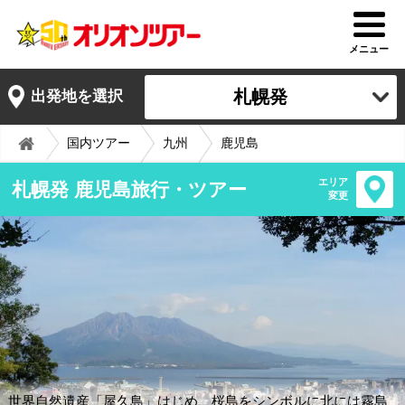
メニュー
札幌発
出発地を選択
国内ツアー
九州
鹿児島
エリア
札幌発 鹿児島旅行・ツアー
変更
世界自然遺産「屋久島」はじめ、桜島をシンボルに北には霧島