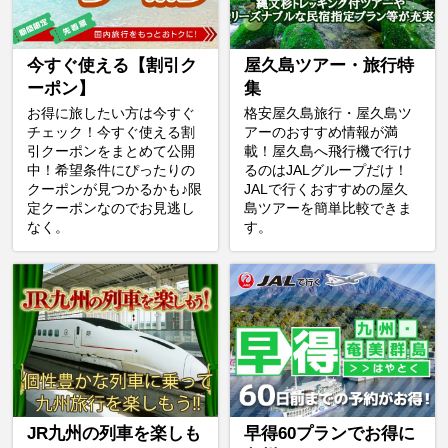
今すぐ使える【割引ク
屋久島ツアー・旅行特
ーポン】
集
お得に旅したい方は今すぐ
格安屋久島旅行・屋久島ツ
チェック！今すぐ使える割
アーのおすすめ情報が満
引クーポンをまとめて公開
載！屋久島へ飛行機で行け
中！希望条件にぴったりの
るのはJALグループだけ！
クーポンが見つかるかも♪限
JALで行くおすすめの屋久
定クーポンなのでお見逃し
島ツアーを簡単比較できま
なく。
す。
JR九州の列車を楽しも
早得60プランでお得に