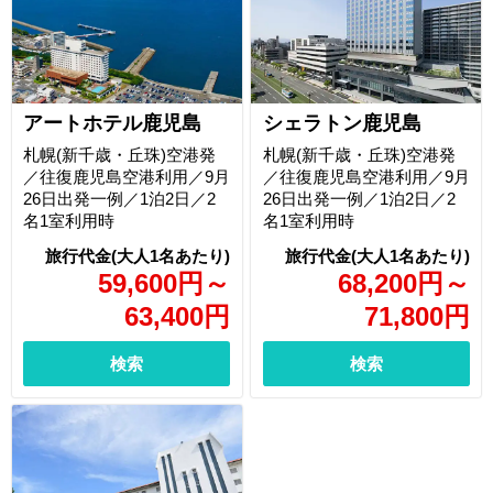
アートホテル鹿児島
シェラトン鹿児島
札幌(新千歳・丘珠)空港発
札幌(新千歳・丘珠)空港発
／往復鹿児島空港利用／9月
／往復鹿児島空港利用／9月
26日出発一例／1泊2日／2
26日出発一例／1泊2日／2
名1室利用時
名1室利用時
59,600
円
～
68,200
円
～
63,400
円
71,800
円
検索
検索