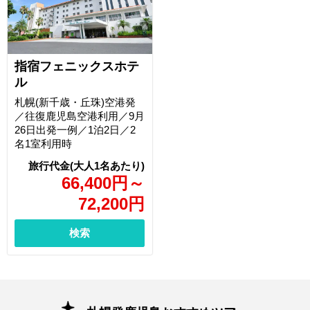
指宿フェニックスホテ
ル
札幌(新千歳・丘珠)空港発
／往復鹿児島空港利用／9月
26日出発一例／1泊2日／2
名1室利用時
66,400
円
～
72,200
円
検索