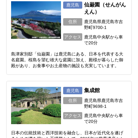
仙巌園（せんがん
鹿児島
えん）
住所
鹿児島県鹿児島市吉
野町9700-1
アクセス
鹿児島中央駅から車
で20分
島津家別邸「仙巌園」は鹿児島にある、日本を代表する大
名庭園。桜島を望む雄大な庭園に加え、殿様が暮らした御
殿があり、お食事やお土産物の施設も充実しています。
集成館
鹿児島
住所
鹿児島県鹿児島市吉
野町9698-1
アクセス
鹿児島中央駅から車
で20分
日本の伝統技術と西洋技術を融合し、日本が近代化を遂げ