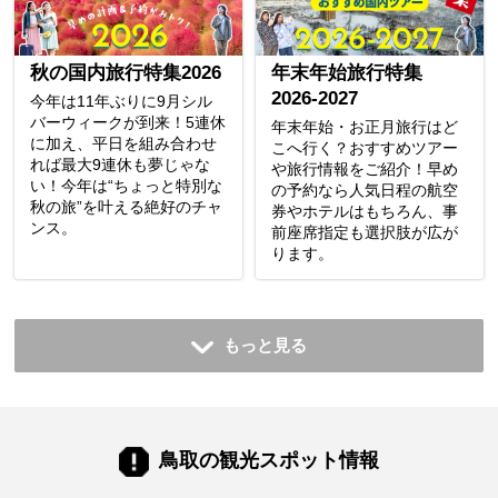
秋の国内旅行特集2026
年末年始旅行特集
2026-2027
今年は11年ぶりに9月シル
バーウィークが到来！5連休
年末年始・お正月旅行はど
に加え、平日を組み合わせ
こへ行く？おすすめツアー
れば最大9連休も夢じゃな
や旅行情報をご紹介！早め
い！今年は“ちょっと特別な
の予約なら人気日程の航空
秋の旅”を叶える絶好のチャ
券やホテルはもちろん、事
ンス。
前座席指定も選択肢が広が
ります。
もっと見る
鳥取の観光スポット情報