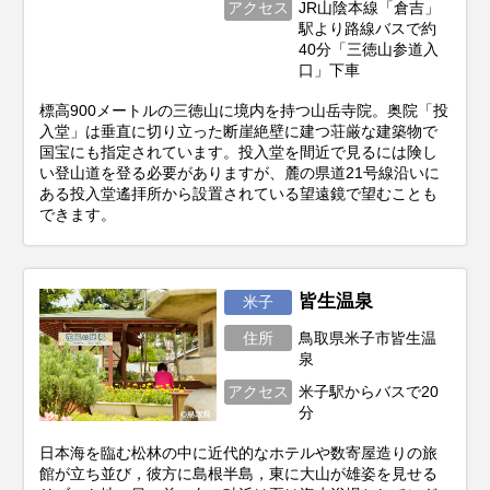
アクセス
JR山陰本線「倉吉」
駅より路線バスで約
40分「三徳山参道入
口」下車
標高900メートルの三徳山に境内を持つ山岳寺院。奥院「投
入堂」は垂直に切り立った断崖絶壁に建つ荘厳な建築物で
国宝にも指定されています。投入堂を間近で見るには険し
い登山道を登る必要がありますが、麓の県道21号線沿いに
ある投入堂遙拝所から設置されている望遠鏡で望むことも
できます。
皆生温泉
米子
住所
鳥取県米子市皆生温
泉
アクセス
米子駅からバスで20
分
日本海を臨む松林の中に近代的なホテルや数寄屋造りの旅
館が立ち並び，彼方に島根半島，東に大山が雄姿を見せる