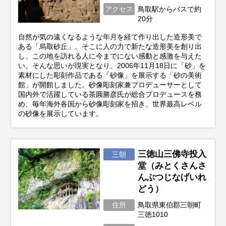
アクセス
鳥取駅からバスで約
20分
自然が気の遠くなるような年月を経て作り出した造形美で
ある「烏取砂丘」。そこに人の力で新たな造形美を創り出
し、この地を訪れる人に今までにない感動と感激を与えた
い。そんな思いが現実となり、2006年11月18日に「砂」を
素材にした彫刻作品である「砂像」を展示する「砂の美術
館」が開館しました。砂像彫刻家兼プロデューサーとして
国内外で活躍している茶圓勝彦氏が総合プロデュースを務
め、毎年海外各国から砂像彫刻家を招き、世界最高レベル
の砂像を展示しています。
三徳山三佛寺投入
三朝
堂（みとくさんさ
んぶつじなげいれ
どう）
住所
鳥取県東伯郡三朝町
三徳1010