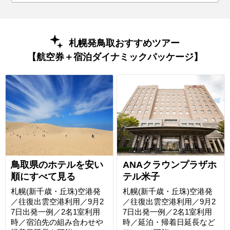
札幌発鳥取おすすめツアー
【航空券＋宿泊ダイナミックパッケージ】
鳥取県のホテルを安い
ANAクラウンプラザホ
順にすべて見る
テル米子
札幌(新千歳・丘珠)空港発
札幌(新千歳・丘珠)空港発
／往復出雲空港利用／9月2
／往復出雲空港利用／9月2
7日出発一例／2名1室利用
7日出発一例／2名1室利用
時／宿泊先の組み合わせや
時／延泊・帰着日延長など