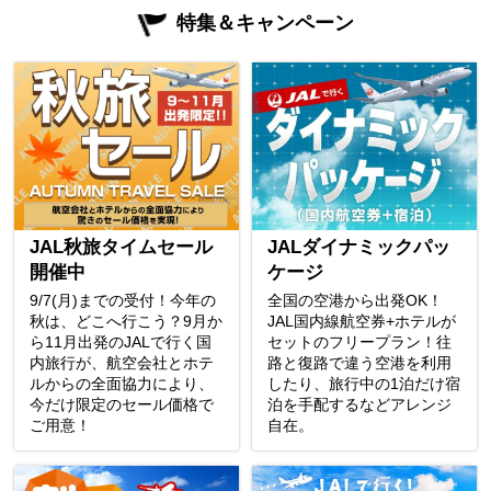
特集＆キャンペーン
JAL秋旅タイムセール
JALダイナミックパッ
開催中
ケージ
9/7(月)までの受付！今年の
全国の空港から出発OK！
秋は、どこへ行こう？9月か
JAL国内線航空券+ホテルが
ら11月出発のJALで行く国
セットのフリープラン！往
内旅行が、航空会社とホテ
路と復路で違う空港を利用
ルからの全面協力により、
したり、旅行中の1泊だけ宿
今だけ限定のセール価格で
泊を手配するなどアレンジ
ご用意！
自在。