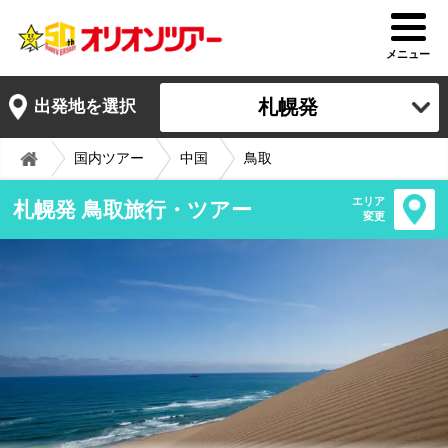
メニュー
札幌発
出発地を選択
国内ツアー
中国
鳥取
エリア
札幌発 鳥取旅行・ツアー
変更