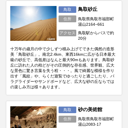
鳥取砂丘
鳥取
住所
鳥取県鳥取市福部町
湯山2164−661
アクセス
鳥取駅からバスで約
20分
十万年の歳月の中で少しずつ積み上げてできた偶然の造形
美「鳥取砂丘」。南北2.4km、東西16kmに広がる日本最大
級の砂丘で、高低差はなんと最大90mもあります。鳥取砂
丘に訪れた人の殆どがその圧倒的な存在感、世界観、広大
な景色に驚き言葉を失う程・・・。風で綺麗な模様を作り
出す「風紋」や、らくだ遊覧でゆったりと過ごしたり、パ
ラグライダーやサンドボードなど、広大な砂の丘ならでは
の楽しみ方は様々あります。
砂の美術館
鳥取
住所
鳥取県鳥取市福部町
湯山2083-17