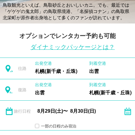
鳥取観光といえば、鳥取砂丘とおいしいカニ。でも、最近では
「ゲゲゲの鬼太郎」の鳥取県境港、「名探偵コナン」の鳥取県
北栄町が原作者出身地として多くのファンが訪れています。
オプションでレンタカー予約も可能
ダイナミックパッケージとは？
出発空港
到着空港
往路
札幌(新千歳・丘珠)
出雲
出発空港
到着空港
復路
出雲
札幌(新千歳・丘珠)
旅行日程
一部の日程のみ宿泊