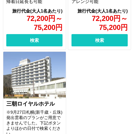
帰着日延長も可能
アレンジ可能
72,200
円
～
72,200
円
～
75,200
円
75,200
円
検索
検索
三朝ロイヤルホテル
※9月27日札幌(新千歳・丘珠)
発出雲着のプランがご用意で
きませんでした。下記ボタン
よりほかの日付で検索くださ
い。