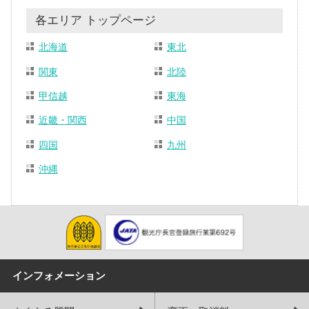
各エリア トップページ
北海道
東北
関東
北陸
甲信越
東海
近畿・関西
中国
四国
九州
沖縄
インフォメーション