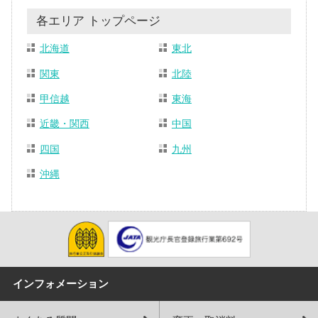
各エリア トップページ
北海道
東北
関東
北陸
甲信越
東海
近畿・関西
中国
四国
九州
沖縄
インフォメーション