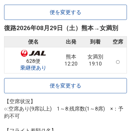
便を変更する
復路
2026年08月29日（土）
熊本
→
女満別
便名
出発
到着
空席
熊本
女満別
628便
12:20
19:10
乗継便あり
便を変更する
【空席状況】
○:空席あり(9席以上) 1～8:残席数(1～8席) ×：予
約不可
【フライト差額/1名】