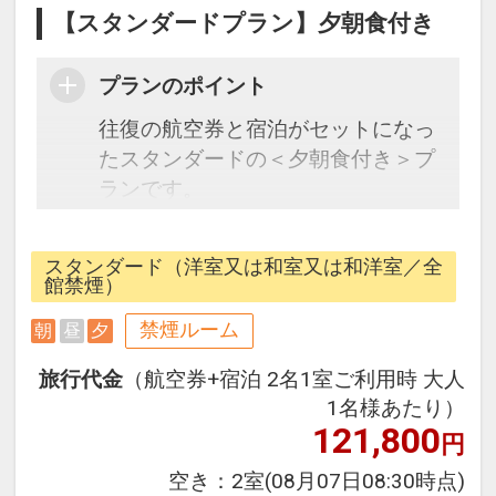
【スタンダードプラン】夕朝食付き
プランのポイント
往復の航空券と宿泊がセットになっ
たスタンダードの＜夕朝食付き＞プ
ランです。
フライトと宿泊を自由に組み合わせ
できるダイナミックパッケージだか
スタンダード（洋室又は和室又は和洋室／全
ら、一都市滞在はもちろん周遊旅行
館禁煙）
にも最適！
禁煙ルーム
朝
昼
夕
旅行期間中の1泊だけの宿泊や延
泊・飛び泊なども自由自在です。
旅行代金
（航空券+宿泊 2名1室ご利用時 大人
JALマイレージ会員の方にはフライ
1名様あたり）
トマイルが50%貯まります。
121,800
円
空き：
2室
(08月07日08:30時点)
■夕食のご案内