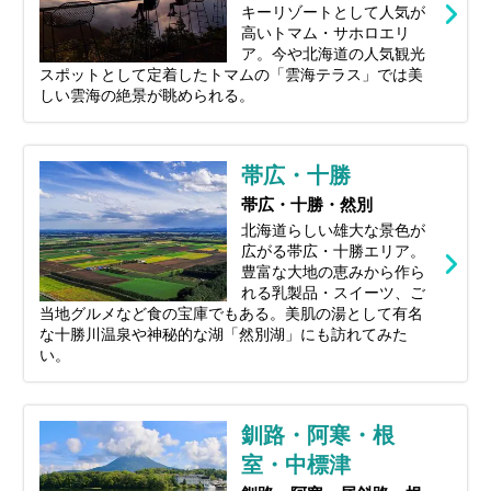
キーリゾートとして人気が
高いトマム・サホロエリ
ア。今や北海道の人気観光
スポットとして定着したトマムの「雲海テラス」では美
しい雲海の絶景が眺められる。
帯広・十勝
帯広・十勝・然別
北海道らしい雄大な景色が
広がる帯広・十勝エリア。
豊富な大地の恵みから作ら
れる乳製品・スイーツ、ご
当地グルメなど食の宝庫でもある。美肌の湯として有名
な十勝川温泉や神秘的な湖「然別湖」にも訪れてみた
い。
釧路・阿寒・根
室・中標津