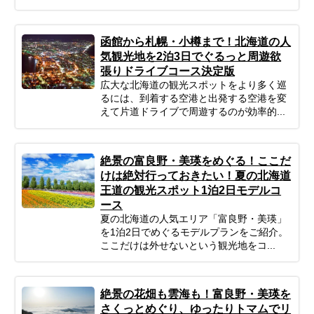
函館から札幌・小樽まで！北海道の人
気観光地を2泊3日でぐるっと周遊欲
張りドライブコース決定版
広大な北海道の観光スポットをより多く巡
るには、到着する空港と出発する空港を変
えて片道ドライブで周遊するのが効率的...
絶景の富良野・美瑛をめぐる！ここだ
けは絶対行っておきたい！夏の北海道
王道の観光スポット1泊2日モデルコ
ース
夏の北海道の人気エリア「富良野・美瑛」
を1泊2日でめぐるモデルプランをご紹介。
ここだけは外せないという観光地をコ...
絶景の花畑も雲海も！富良野・美瑛を
さくっとめぐり、ゆったりトマムでリ