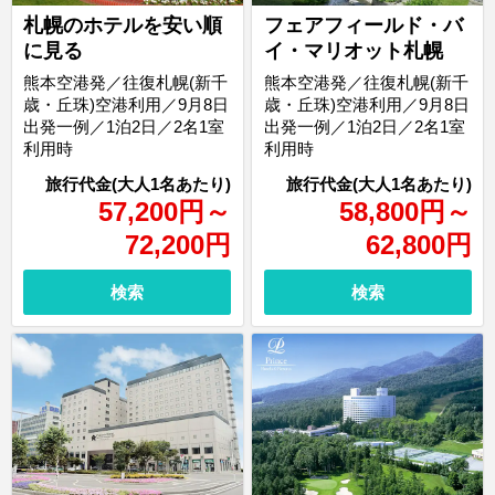
札幌のホテルを安い順
フェアフィールド・バ
に見る
イ・マリオット札幌
熊本空港発／往復札幌(新千
熊本空港発／往復札幌(新千
歳・丘珠)空港利用／9月8日
歳・丘珠)空港利用／9月8日
出発一例／1泊2日／2名1室
出発一例／1泊2日／2名1室
利用時
利用時
57,200
円
～
58,800
円
～
72,200
円
62,800
円
検索
検索