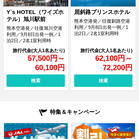
Y`s HOTEL（ワイズホ
屈斜路プリンスホテル
テル）旭川駅前
熊本空港発／往復釧路空港
利用／9月8日出発一例／1
熊本空港発／往復旭川空港
泊2日／2名1室利用時
利用／9月8日出発一例／1
泊2日／2名1室利用時
57,500
円
～
62,100
円
～
60,100
円
72,200
円
検索
検索
特集＆キャンペーン