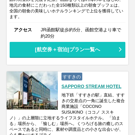
地元の食材にこだわった全150種類以上の朝食ブッフェは、
全国の朝食の美味しいホテルランキングで上位を獲得してい
ます。
アクセス
JR函館駅徒歩約5分、函館空港より車で
約20分
[航空券＋宿泊]プラン一覧へ
すすきの
SAPPORO STREAM HOTEL
地下鉄「すすきの駅」直結、すす
きの交差点の一角に誕生した複合
商業施設「COCONO
SUSUKINO（ココノ ススキ
ノ）」の上層階に立地するライフスタイルホテル。 「泊ま
る」場所から、「愉しむ」場所へ。くつろげる旅の癒しのス
ペースであると同時に、素材や調度品との小さな出会いが、
心を豊かにするプライ…