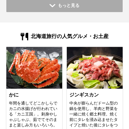
もっと見る
北海道旅行の人気グルメ・お土産
かに
ジンギスカン
年間を通してどこかしらで
中央が膨らんだドーム型の
カニの水揚げが行われてい
鍋を使用し、羊肉と野菜を
る「カニ王国」。刺身やし
一緒に焼く郷土料理。焼く
ゃぶしゃぶ、茹でてそのま
前にタレを浸み込ませたタ
まと楽しみ方もいろいろ。
イプと焼いた後にタレをつ