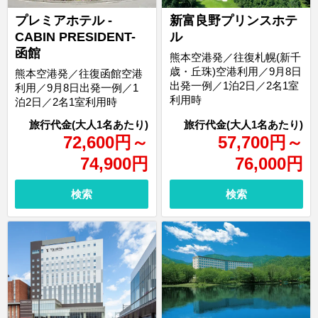
プレミアホテル -
新富良野プリンスホテ
CABIN PRESIDENT-
ル
函館
熊本空港発／往復札幌(新千
歳・丘珠)空港利用／9月8日
熊本空港発／往復函館空港
出発一例／1泊2日／2名1室
利用／9月8日出発一例／1
利用時
泊2日／2名1室利用時
72,600
円
～
57,700
円
～
74,900
円
76,000
円
検索
検索