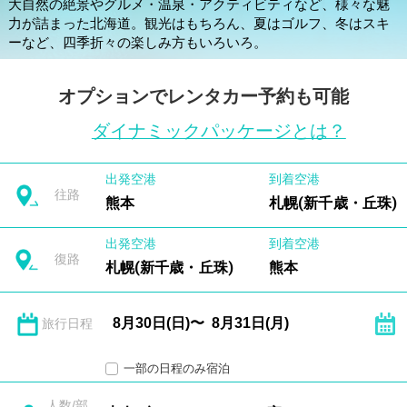
大自然の絶景やグルメ・温泉・アクティビティなど、様々な魅
力が詰まった北海道。観光はもちろん、夏はゴルフ、冬はスキ
ーなど、四季折々の楽しみ方もいろいろ。
オプションでレンタカー予約も可能
ダイナミックパッケージとは？
出発空港
到着空港
往路
熊本
札幌(新千歳・丘珠)
出発空港
到着空港
復路
札幌(新千歳・丘珠)
熊本
旅行日程
一部の日程のみ宿泊
人数/部