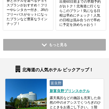
券とホテルを選べるチョイ
出発60日前までの早期予約
スプランがおすすめ！フリ
がおトク！北海道に行くな
ーやレンタカー付き、JRの
らこのプラン！気になる日
フリーパスがセットになっ
程は早めにチェック！人気
たプランなど豊富なライン
の日程は混み合うので早め
ナップ！
に予定を決めちゃおう！
もっと見る
北海道の人気ホテル ピックアップ！
富良野
新富良野プリンスホテル
露天風呂などの施設も充実した自
然の中のオアシスでくつろぎのひ
とときをお過ごし下さい。１階