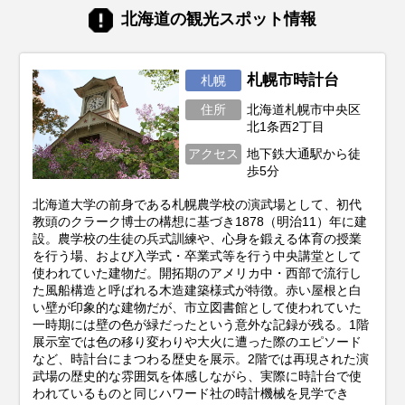
北海道の観光スポット情報
札幌市時計台
札幌
住所
北海道札幌市中央区
北1条西2丁目
アクセス
地下鉄大通駅から徒
歩5分
北海道大学の前身である札幌農学校の演武場として、初代
教頭のクラーク博士の構想に基づき1878（明治11）年に建
設。農学校の生徒の兵式訓練や、心身を鍛える体育の授業
を行う場、および入学式・卒業式等を行う中央講堂として
使われていた建物だ。開拓期のアメリカ中・西部で流行し
た風船構造と呼ばれる木造建築様式が特徴。赤い屋根と白
い壁が印象的な建物だが、市立図書館として使われていた
一時期には壁の色が緑だったという意外な記録が残る。1階
展示室では色の移り変わりや大火に遭った際のエピソード
など、時計台にまつわる歴史を展示。2階では再現された演
武場の歴史的な雰囲気を体感しながら、実際に時計台で使
われているものと同じハワード社の時計機械を見学でき