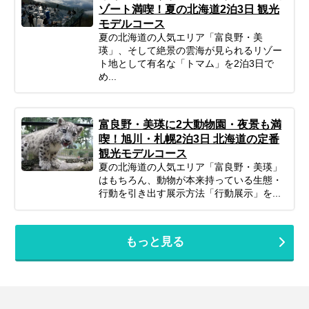
ゾート満喫！夏の北海道2泊3日 観光
モデルコース
夏の北海道の人気エリア「富良野・美
瑛」、そして絶景の雲海が見られるリゾー
ト地として有名な「トマム」を2泊3日で
め...
富良野・美瑛に2大動物園・夜景も満
喫！旭川・札幌2泊3日 北海道の定番
観光モデルコース
夏の北海道の人気エリア「富良野・美瑛」
はもちろん、動物が本来持っている生態・
行動を引き出す展示方法「行動展示」を...
もっと見る