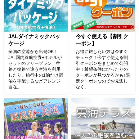
JALダイナミックパッ
今すぐ使える【割引ク
ケージ
ーポン】
全国の空港から出発OK！
お得に旅したい方は今すぐ
JAL国内線航空券+ホテルが
チェック！今すぐ使える割
セットのフリープラン！往
引クーポンをまとめて公開
路と復路で違う空港を利用
中！希望条件にぴったりの
したり、旅行中の1泊だけ宿
クーポンが見つかるかも♪限
泊を手配するなどアレンジ
定クーポンなのでお見逃し
自在。
なく。