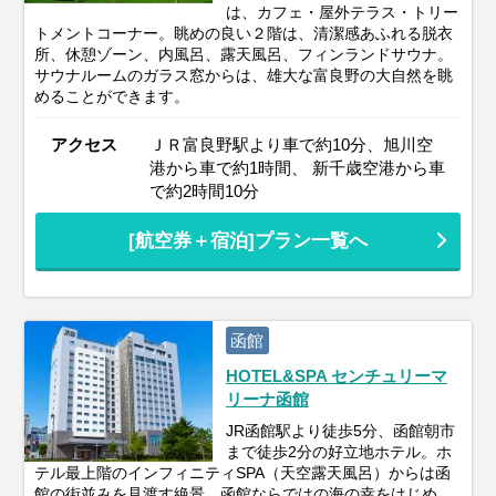
は、カフェ・屋外テラス・トリー
トメントコーナー。眺めの良い２階は、清潔感あふれる脱衣
所、休憩ゾーン、内風呂、露天風呂、フィンランドサウナ。
サウナルームのガラス窓からは、雄大な富良野の大自然を眺
めることができます。
アクセス
ＪＲ富良野駅より車で約10分、旭川空
港から車で約1時間、 新千歳空港から車
で約2時間10分
[航空券＋宿泊]プラン一覧へ
函館
HOTEL&SPA センチュリーマ
リーナ函館
JR函館駅より徒歩5分、函館朝市
まで徒歩2分の好立地ホテル。ホ
テル最上階のインフィニティSPA（天空露天風呂）からは函
館の街並みを見渡す絶景。函館ならではの海の幸をはじめ、