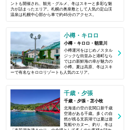
ントも開催され、観光・グルメ、冬はスキーと多彩な魅
力が詰まったエリア。札幌の奥座敷として人気の定山渓
温泉は札幌中心部から車で約45分のアクセス。
小樽・キロロ
小樽・キロロ・朝里川
小樽運河をはじめノスタル
ジックな街並みと港町なら
ではの新鮮海の幸が魅力の
小樽。夏は高原、冬はスキ
ーで有名なキロロリゾートも人気のエリア。
千歳・夕張
千歳・夕張・苫小牧
北海道の空の玄関口新千歳
空港がある千歳。多くの自
然が残る支笏湖では夏は遊
覧船やカヌー、釣り、冬は
「支笏湖氷濤まつり」の会場として多くのお客様が訪れ