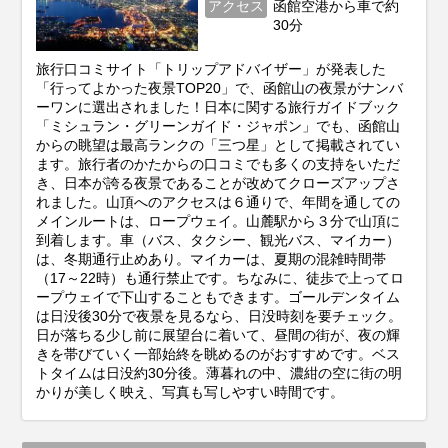
アクセス
函館空港から車で約
30分
旅行口コミサイト「トリップアドバイザー」が発表した
「行ってよかった夜景TOP20」で、函館山の夜景がナンバ
ーワンに選出されました！日本に関する旅行ガイドブック
「ミシュラン・グリーンガイド・ジャポン」でも、函館山
からの眺望は最高ランクの「三つ星」として掲載されてい
ます。旅行者のかたからの口コミでも多くの支持をいただ
き、日本が誇る夜景であることが改めてクローズアップさ
れました。山頂へのアクセスは６通りで、年間を通しての
メインルートは、ロープウェイ。山麓駅から３分で山頂に
到着します。車（バス、タクシー、観光バス、マイカー）
は、冬期通行止めあり。マイカーは、夏期の混雑時間帯
（17～22時）も通行禁止です。ちなみに、徒歩で上ってロ
ープウェイで下山することもできます。ゴールデンタイム
は日没後30分で夜景を見るなら、日没時刻を要チェック。
日が落ちる少し前に展望台に着いて、昼間の街が、夜の輝
きを帯びていく一部始終を眺めるのがおすすめです。ベス
トタイムは日没約30分後。薄暮れの中、濃紺の空に街の明
かりが美しく映え、写真も写しやすい時間です。