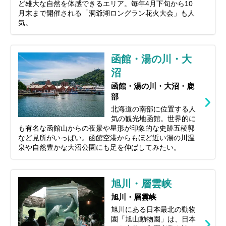
ど雄大な自然を体感できるエリア。毎年4月下旬から10
月末まで開催される「洞爺湖ロングラン花火大会」も人
気。
函館・湯の川・大
沼
函館・湯の川・大沼・鹿
部
北海道の南部に位置する人
気の観光地函館。世界的に
も有名な函館山からの夜景や星形が印象的な史跡五稜郭
など見所がいっぱい。函館空港からもほど近い湯の川温
泉や自然豊かな大沼公園にも足を伸ばしてみたい。
旭川・層雲峡
旭川・層雲峡
旭川にある日本最北の動物
園「旭山動物園」は、日本