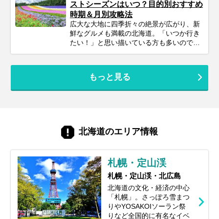
ストシーズンはいつ？目的別おすすめ
事では、忙しいあなたのために、2泊3日の
時期＆月別攻略法
北海道旅行を最大限に楽しむための計画の
広大な大地に四季折々の絶景が広がり、新
立て方から、エリア別の魅力、旅を充実さ
鮮なグルメも満載の北海道。「いつか行き
せるための秘訣まで、ぎゅっと凝縮してお
たい！」と思い描いている方も多いのでは
届けします。あなただけの特別な北海道旅
ないでしょうか。でも、いざ計画するとな
行を実現するためのヒントを見つけて、最
ると「北海道旅行って、どの時期が一番楽
高の思い出を作りに出かけましょう！
しめるの？」「自分のやりたいことに合う
もっと見る
シーズンはいつ？」と迷ってしまいますよ
ね。北海道は訪れる季節によって、気候は
もちろん、見られる景色や体験できるこ
と、そして旬の味覚もがらりと変わりま
す。あなたの「北海道でこんな旅がした
い！」という想いを叶えるためには、ベス
北海道のエリア情報
トシーズン選びがとても重要。この記事で
は、あなたの目的にぴったりな旅行時期か
ら、春夏秋冬それぞれの魅力、お得に旅す
札幌・定山渓
るコツまで、北海道旅行を120%楽しむた
めの情報をお届けします！
札幌・定山渓・北広島
北海道の文化・経済の中心
「札幌」。さっぽろ雪まつ
りやYOSAKOIソーラン祭
りなど全国的に有名なイベ