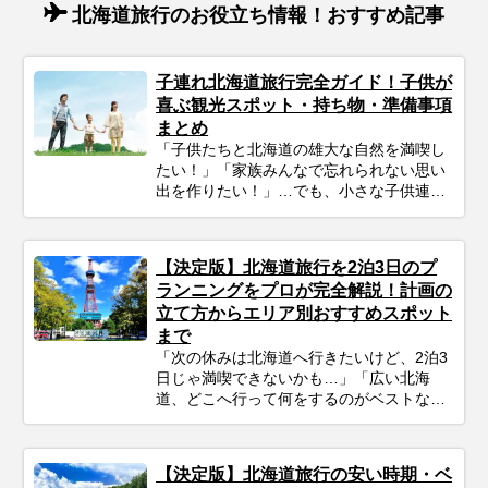
北海道旅行のお役立ち情報！おすすめ記事
子連れ北海道旅行完全ガイド！子供が
喜ぶ観光スポット・持ち物・準備事項
まとめ
「子供たちと北海道の雄大な自然を満喫し
たい！」「家族みんなで忘れられない思い
出を作りたい！」…でも、小さな子供連れ
の旅行は、準備や移動、現地の過ごし方な
ど、何かと不安がつきものですよね。ご安
心ください！ポイントを押さえてしっかり
【決定版】北海道旅行を2泊3日のプ
計画すれば、子連れ北海道旅行は最高の体
ランニングをプロが完全解説！計画の
験になります。 この記事では、子連れファ
立て方からエリア別おすすめスポット
ミリーが北海道旅行を思いっきり楽しむた
まで
めの、計画の立て方の基本から、子供が絶
対喜ぶおすすめスポット＆アクティビテ
「次の休みは北海道へ行きたいけど、2泊3
ィ、ホテル選びの秘訣、そしてあると便利
日じゃ満喫できないかも…」「広い北海
な持ち物や注意点まで、パパママ目線で徹
道、どこへ行って何をするのがベストな
底解説！この記事を読んで、子連れ旅行の
の？」そんな風に悩んでいませんか？短い
不安を解消し、家族みんなの笑顔があふれ
休みでも、事前の計画次第で北海道の雄大
る北海道旅行を実現しましょう♪
な自然、美味しいグルメ、心癒される景色
【決定版】北海道旅行の安い時期・ベ
をたっぷり楽しむことは可能です！この記