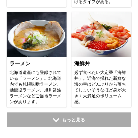
けるタイプがある。
ラーメン
海鮮丼
北海道遺産にも登録されて
必ず食べたい大定番「海鮮
いる「ラーメン」。北海道
丼」。近海で採れた新鮮な
内でも札幌味噌ラーメン、
海の幸はどんぶりから落ち
函館塩ラーメン、旭川醤油
てしまいそうなほど身が大
ラーメンなどご当地ラーメ
きく大満足のボリューム
ンがあります。
感。
もっと見る