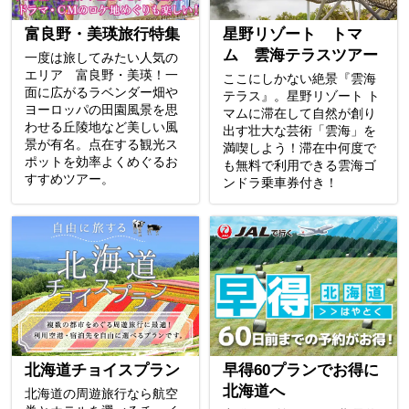
富良野・美瑛旅行特集
星野リゾート トマ
ム 雲海テラスツアー
一度は旅してみたい人気の
エリア 富良野・美瑛！一
ここにしかない絶景『雲海
面に広がるラベンダー畑や
テラス』。星野リゾート ト
ヨーロッパの田園風景を思
マムに滞在して自然が創り
わせる丘陵地など美しい風
出す壮大な芸術「雲海」を
景が有名。点在する観光ス
満喫しよう！滞在中何度で
ポットを効率よくめぐるお
も無料で利用できる雲海ゴ
すすめツアー。
ンドラ乗車券付き！
北海道チョイスプラン
早得60プランでお得に
北海道へ
北海道の周遊旅行なら航空