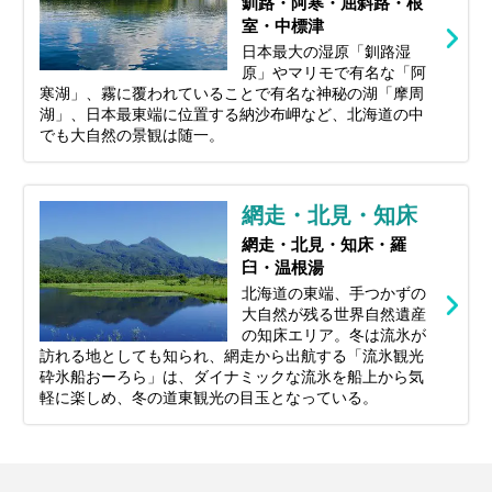
釧路・阿寒・屈斜路・根
室・中標津
日本最大の湿原「釧路湿
原」やマリモで有名な「阿
寒湖」、霧に覆われていることで有名な神秘の湖「摩周
湖」、日本最東端に位置する納沙布岬など、北海道の中
でも大自然の景観は随一。
網走・北見・知床
網走・北見・知床・羅
臼・温根湯
北海道の東端、手つかずの
大自然が残る世界自然遺産
の知床エリア。冬は流氷が
訪れる地としても知られ、網走から出航する「流氷観光
砕氷船おーろら」は、ダイナミックな流氷を船上から気
軽に楽しめ、冬の道東観光の目玉となっている。