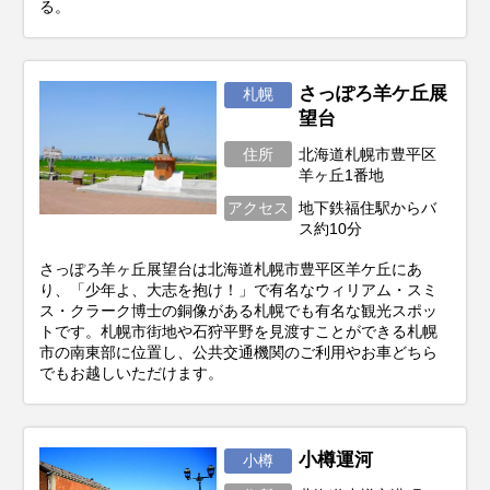
る。
さっぽろ羊ケ丘展
札幌
望台
住所
北海道札幌市豊平区
羊ヶ丘1番地
アクセス
地下鉄福住駅からバ
ス約10分
さっぽろ羊ヶ丘展望台は北海道札幌市豊平区羊ケ丘にあ
り、「少年よ、大志を抱け！」で有名なウィリアム・スミ
ス・クラーク博士の銅像がある札幌でも有名な観光スポッ
トです。札幌市街地や石狩平野を見渡すことができる札幌
市の南東部に位置し、公共交通機関のご利用やお車どちら
でもお越しいただけます。
小樽運河
小樽