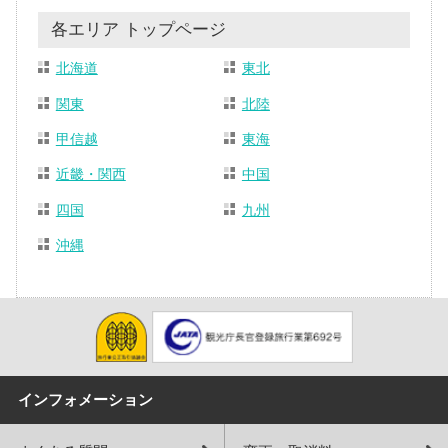
各エリア トップページ
北海道
東北
関東
北陸
甲信越
東海
近畿・関西
中国
四国
九州
沖縄
インフォメーション