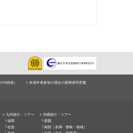
（HS損保）
未成年者参加の場合の親権者同意書
九州旅行・ツアー
沖縄旅行・ツアー
福岡
那覇
佐賀
南部（糸満・豊崎・南城）