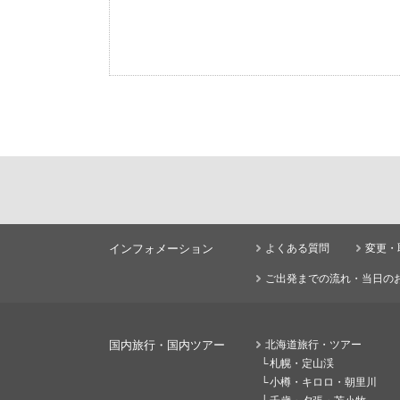
インフォメーション
よくある質問
変更・
ご出発までの流れ・当日の
国内旅行・国内ツアー
北海道旅行・ツアー
札幌・定山渓
小樽・キロロ・朝里川