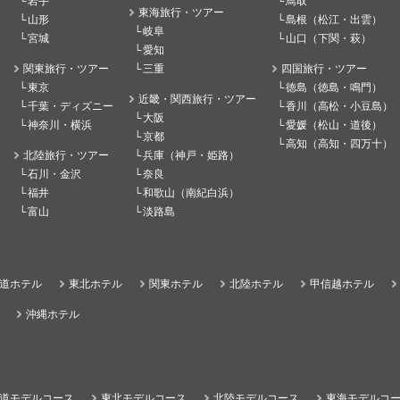
岩手
鳥取
東海旅行・ツアー
山形
島根（松江・出雲）
岐阜
宮城
山口（下関・萩）
愛知
関東旅行・ツアー
三重
四国旅行・ツアー
東京
徳島（徳島・鳴門）
近畿・関西旅行・ツアー
千葉・ディズニー
香川（高松・小豆島）
大阪
神奈川・横浜
愛媛（松山・道後）
京都
高知（高知・四万十）
北陸旅行・ツアー
兵庫（神戸・姫路）
石川・金沢
奈良
福井
和歌山（南紀白浜）
富山
淡路島
道ホテル
東北ホテル
関東ホテル
北陸ホテル
甲信越ホテル
沖縄ホテル
道モデルコース
東北モデルコース
北陸モデルコース
東海モデルコ