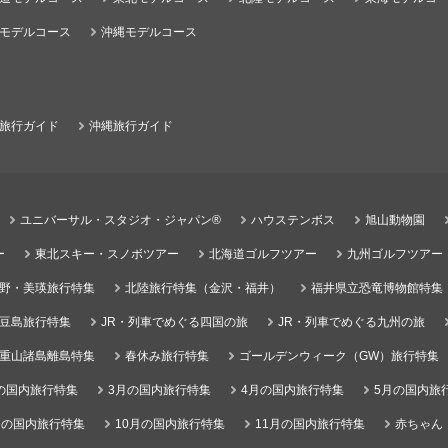
モデルコース
沖縄モデルコース
旅行ガイド
沖縄旅行ガイド
ユニバーサル・スタジオ・ジャパン®
ハウステンボス
旭山動物園
ー
東北スキー・スノボツアー
北海道ゴルフツアー
九州ゴルフツアー
野・美瑛旅行特集
北陸旅行特集（金沢・福井）
福井県立恐竜博物館特集
豆島旅行特集
JR・列車でめぐる四国の旅
JR・列車でめぐる九州の旅
重山諸島離島特集
春休み旅行特集
ゴールデンウィーク（GW）旅行特集
の国内旅行特集
3月の国内旅行特集
4月の国内旅行特集
5月の国内旅
月の国内旅行特集
10月の国内旅行特集
11月の国内旅行特集
赤ちゃん