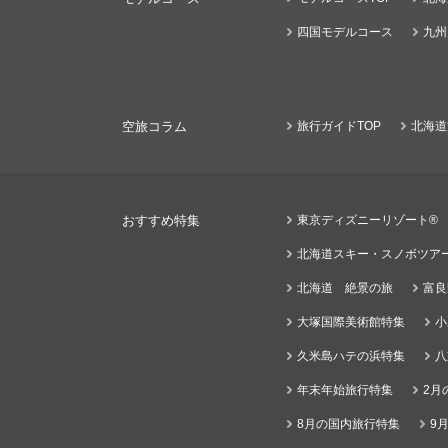
四国モデルコース
九州
空旅コラム
旅行ガイドTOP
北海道
おすすめ特集
東京ディズニーリゾート®
北海道スキー・スノボツア
北海道 絶景の旅
富良
大塚国際美術館特集
小
久米島ハテの浜特集
八
年末年始旅行特集
2月
8月の国内旅行特集
9