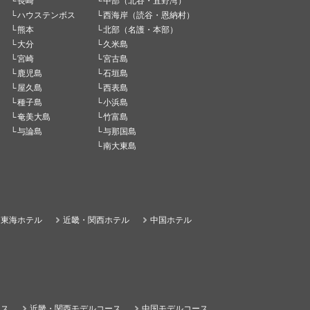
長崎
中部（北谷・宜野湾）
ハウステンボス
西海岸（読谷・恩納村）
熊本
北部（名護・本部）
大分
久米島
宮崎
宮古島
鹿児島
石垣島
屋久島
西表島
種子島
小浜島
奄美大島
竹富島
与論島
与那国島
南大東島
東海ホテル
近畿・関西ホテル
中国ホテル
ース
近畿・関西モデルコース
中国モデルコース