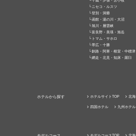
千歳・夕張・苫小牧
ニセコ・ルスツ
登別・洞爺
函館・湯の川・大沼
旭川・層雲峡
富良野・美瑛・旭岳
トマム・サホロ
帯広・十勝
釧路・阿寒・根室・中標津
網走・北見・知床・羅臼
ホテルから探す
ホテルサイトTOP
北海
四国ホテル
九州ホテル
モデルコース
モデルコースTOP
北海