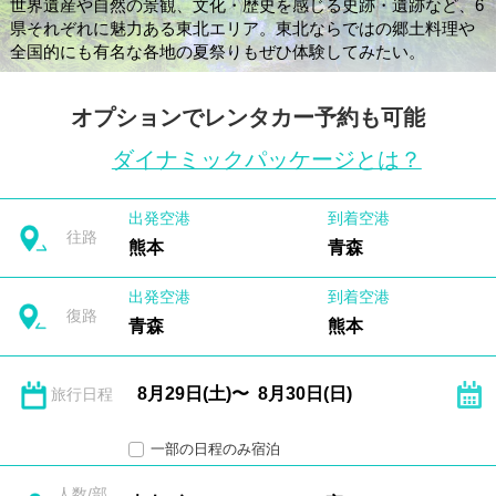
世界遺産や自然の景観、文化・歴史を感じる史跡・遺跡など、6
県それぞれに魅力ある東北エリア。東北ならではの郷土料理や
全国的にも有名な各地の夏祭りもぜひ体験してみたい。
オプションでレンタカー予約も可能
ダイナミックパッケージとは？
出発空港
到着空港
往路
熊本
青森
出発空港
到着空港
復路
青森
熊本
旅行日程
一部の日程のみ宿泊
人数/部