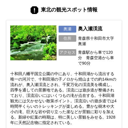
東北の観光スポット情報
奥入瀬渓流
奥瀬
住所
青森県十和田市大字
奥瀬
アクセス
青森駅から車で120
分 青森空港から車
で90分
十和田八幡平国立公園の中にあり、十和田湖から流出する
唯一の河川で、十和田湖の子ノロから焼山までの約14kmの
流れが、奥入瀬渓流とされ、千変万化の渓流美を構成し、
四季を通しての景勝地である。渓流には遊歩道が整備され
ており、渓流沿いにはいくつもの滝が点在する。十和田湖
観光には欠かせない散策ポイント。渓流沿いの遊歩道では4
時間半くらいのトレッキングが楽しめる。豊かな樹木や大
小の滝、巨大な岩や切り立った崖などが景観に彩りを加え
る。新緑や紅葉の時期は、特に美しい景観をみせる。1928
年に天然記念物に指定されている。