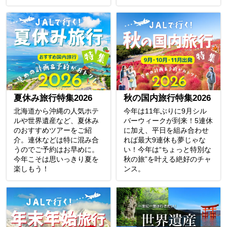
夏休み旅行特集2026
秋の国内旅行特集2026
北海道から沖縄の人気ホテ
今年は11年ぶりに9月シル
ルや世界遺産など、夏休み
バーウィークが到来！5連休
のおすすめツアーをご紹
に加え、平日を組み合わせ
介。連休などは特に混み合
れば最大9連休も夢じゃな
うのでご予約はお早めに。
い！今年は“ちょっと特別な
今年こそは思いっきり夏を
秋の旅”を叶える絶好のチャ
楽しもう！
ンス。