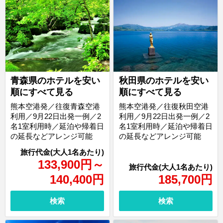
青森県のホテルを安い
秋田県のホテルを安い
順にすべて見る
順にすべて見る
熊本空港発／往復青森空港
熊本空港発／往復秋田空港
利用／9月22日出発一例／2
利用／9月22日出発一例／2
名1室利用時／延泊や帰着日
名1室利用時／延泊や帰着日
の延長などアレンジ可能
の延長などアレンジ可能
133,900
円
～
140,400
円
185,700
円
検索
検索