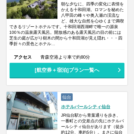
朝な夕なに、四季の変化に表情を
かえる十和田湖。ロマンを秘めた
八甲田の峰々や奥入瀬の渓流な
ど、雄大な自然を心ゆくまで満喫
できるリゾートホテルです。十和田湖西湖畔で唯一の源泉
100％の温泉露天風呂。開放感のある露天風呂の目の前には
芝生の庭が広がり樹木の間から十和田湖が見え隠れ・・・四
季折々の景色とホテル…
アクセス
青森空港より車で約80分
[航空券＋宿泊]プラン一覧へ
仙台
ホテルパールシティ仙台
JR仙台駅から青葉通りを歩き、
一番町との交差点の先にホテルパ
ールシティ仙台があります（徒歩
約12分、車約5分）。まさに仙台