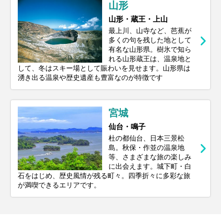
山形
山形・蔵王・上山
最上川、山寺など、芭蕉が
多くの句を残した地として
有名な山形県。樹氷で知ら
れる山形蔵王は、温泉地と
して、冬はスキー場として賑わいを見せます。山形県は
湧き出る温泉や歴史遺産も豊富なのが特徴です
宮城
仙台・鳴子
杜の都仙台、日本三景松
島。秋保・作並の温泉地
等、さまざまな旅の楽しみ
に出会えます。城下町・白
石をはじめ、歴史風情が残る町々。四季折々に多彩な旅
が満喫できるエリアです。