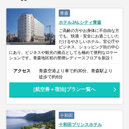
青森
ホテルJALシティ青森
ご高齢の方やお身体に不自由な方
でも、快適・安全にお過ごしいた
だけるやさしいホテル。官公庁や
ビジネス、ショッピング街の中心
にあり、ビジネスや観光の拠点としても極めて便利なロケー
ションです。青森地区初の禁煙レディースフロアを新設！
アクセス
青森空港より車で約30分、青森駅より
徒歩で約6分
[航空券＋宿泊]プラン一覧へ
十和田
十和田プリンスホテル