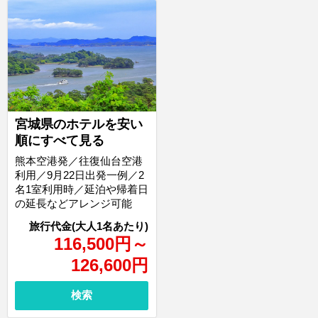
宮城県のホテルを安い
順にすべて見る
熊本空港発／往復仙台空港
利用／9月22日出発一例／2
名1室利用時／延泊や帰着日
の延長などアレンジ可能
116,500
円
～
126,600
円
検索