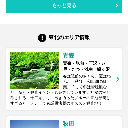
もっと見る
東北のエリア情報
青森
青森・弘前・三沢・八
戸・むつ・浅虫・鰺ヶ沢
春は弘前のさくら、夏はね
ぷた、秋は十和田湖の紅
葉、そして冬は雪燈籠な
ど、祭り・観光イベントも充実しています。神秘の湖と
称される「十二湖」は、透き通ったブルーの青池が美し
すぎると、テレビでも話題沸騰のオススメ観光地！
秋田