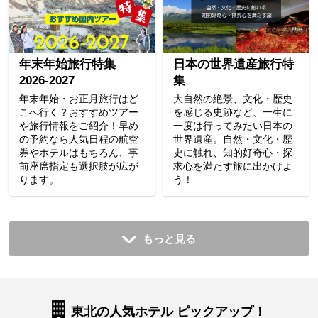
年末年始旅行特集
日本の世界遺産旅行特
2026-2027
集
年末年始・お正月旅行はど
大自然の絶景、文化・歴史
こへ行く？おすすめツアー
を感じる史跡など、一生に
や旅行情報をご紹介！早め
一度は行ってみたい日本の
の予約なら人気日程の航空
世界遺産。自然・文化・歴
券やホテルはもちろん、事
史に触れ、知的好奇心・探
前座席指定も選択肢が広が
求心を満たす旅に出かけよ
ります。
う！
もっと見る
東北の人気ホテル ピックアップ！