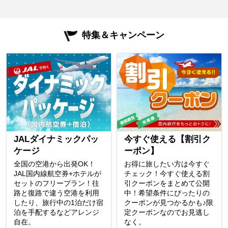
特集＆キャンペーン
JALダイナミックパッ
今すぐ使える【割引ク
ケージ
ーポン】
全国の空港から出発OK！
お得に旅したい方は今すぐ
JAL国内線航空券+ホテルが
チェック！今すぐ使える割
セットのフリープラン！往
引クーポンをまとめて公開
路と復路で違う空港を利用
中！希望条件にぴったりの
したり、旅行中の1泊だけ宿
クーポンが見つかるかも♪限
泊を手配するなどアレンジ
定クーポンなのでお見逃し
自在。
なく。