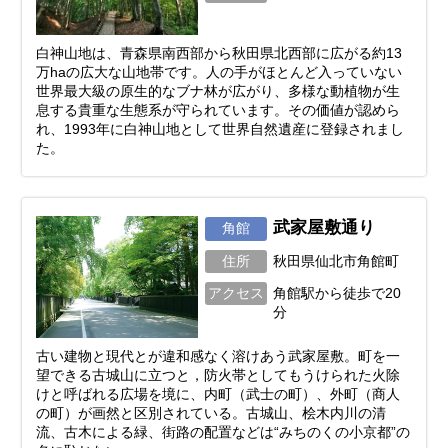
白神山地は、青森県南西部から秋田県北西部に広がる約13
万haの広大な山地帯です。人の手がほとんど入っていない
世界最大級の原生的なブナ林が広がり、多様な動植物が生
息する貴重な生態系が守られています。その価値が認めら
れ、1993年に白神山地として世界自然遺産に登録されまし
た。
武家屋敷通り
角館
住所
秋田県仙北市角館町
アクセス
角館駅から徒歩で20
分
古い建物と現代とが違和感なく溶けあう武家屋敷。町を一
望できる古城山に立つと，防火帯としてもうけられた火除
けと呼ばれる広場を境に、内町（武士の町）、外町（商人
の町）が画然と区別されている。古城山、桧木内川の清
流、古木による緑、街路の配置などは“みちのくの小京都”の