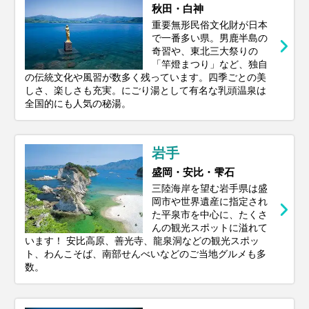
秋田・白神
重要無形民俗文化財が日本
で一番多い県。男鹿半島の
奇習や、東北三大祭りの
「竿燈まつり」など、独自
の伝統文化や風習が数多く残っています。四季ごとの美
しさ、楽しさも充実。にごり湯として有名な乳頭温泉は
全国的にも人気の秘湯。
岩手
盛岡・安比・雫石
三陸海岸を望む岩手県は盛
岡市や世界遺産に指定され
た平泉市を中心に、たくさ
んの観光スポットに溢れて
います！ 安比高原、善光寺、龍泉洞などの観光スポッ
ト、わんこそば、南部せんべいなどのご当地グルメも多
数。