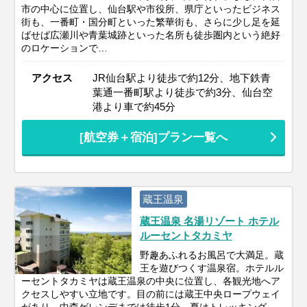
市の中心に位置し、仙台駅や市役所、県庁といったビジネス
街も、一番町・国分町といった繁華街も、さらに少し足を延
ばせば広瀬川や青葉城跡といった名所も徒歩圏内という絶好
のロケーションで…
アクセス
JR仙台駅より徒歩で約12分、地下鉄青
葉通一番町駅より徒歩で約3分、仙台空
港より車で約45分
[航空券＋宿泊]プラン一覧へ
蔵王温泉
蔵王温泉 名湯リゾート ホテル
ルーセントタカミヤ
野趣あふれるお風呂で大満足。蔵
王を遊びつくす温泉宿。ホテルル
ーセントタカミヤは蔵王温泉の中央に位置し、各観光地へア
クセスしやすい立地です。目の前には蔵王中央ロープウェイ
があり、中森ゲレンデまでは徒歩1分。夏はトレッキング、