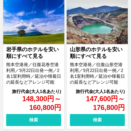
岩手県のホテルを安い
山形県のホテルを安い
順にすべて見る
順にすべて見る
熊本空港発／往復花巻空港
熊本空港発／往復山形空港
利用／9月22日出発一例／2
利用／9月22日出発一例／2
名1室利用時／延泊や帰着日
名1室利用時／延泊や帰着日
の延長などアレンジ可能
の延長などアレンジ可能
148,300
円
～
147,600
円
～
160,800
円
176,800
円
検索
検索