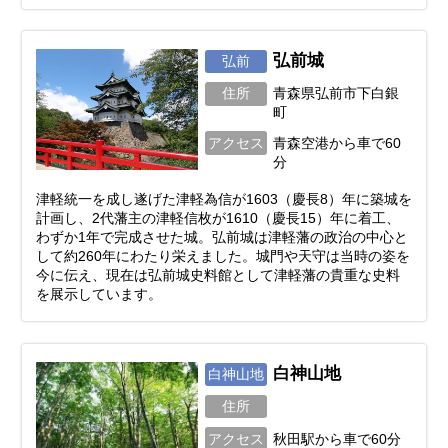
弘前城
弘前
住所
青森県弘前市下白銀
町
アクセス
青森空港から車で60
分
津軽統一を成し遂げた津軽為信が1603（慶長8）年に築城を
計画し、2代藩主の津軽信枚が1610（慶長15）年に着工、
わずか1年で完成させた城。弘前城は津軽藩の政治の中心と
して約260年にわたり栄えました。城門や天守は当時の姿を
今に伝え、現在は弘前城史料館として津軽藩の貴重な史料
を展示しています。
白神山地
白神山地
住所
アクセス
秋田駅から車で60分