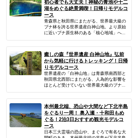
初心者でも大丈夫！神秘の青池や十二
湖をめぐる絶景満喫！日帰りモデルコ
ース
青森県と秋田県にまたがる、世界最大級の
ブナ林を誇る世界遺産白神山地。より原始
に近いブナ原生林のある「核心地域」へ...
癒しの森『世界遺産 白神山地』弘前
から気軽に行けるトレッキング！日帰
りモデルコース
世界遺産の「白神山地」は青森県南西部と
秋田県北西部にまたがる、人為的な影響を
ほとんど受けていない世界最大級のブナ...
本州最北端、恐山や大間など下北半島
をぐるり一周！ 奥入瀬・十和田もめ
ぐる！2泊3日おすすめ観光モデルコ
ース
日本三大霊場の恐山や、まぐろで有名な大
間町のある、本州最北端の半島が下北半島