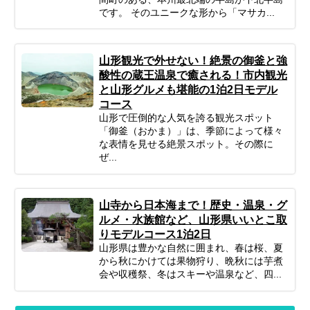
です。 そのユニークな形から「マサカ...
山形観光で外せない！絶景の御釜と強
酸性の蔵王温泉で癒される！市内観光
と山形グルメも堪能の1泊2日モデル
コース
山形で圧倒的な人気を誇る観光スポット
「御釜（おかま）」は、季節によって様々
な表情を見せる絶景スポット。その際に
ぜ...
山寺から日本海まで！歴史・温泉・グ
ルメ・水族館など、山形県いいとこ取
りモデルコース1泊2日
山形県は豊かな自然に囲まれ、春は桜、夏
から秋にかけては果物狩り、晩秋には芋煮
会や収穫祭、冬はスキーや温泉など、四...