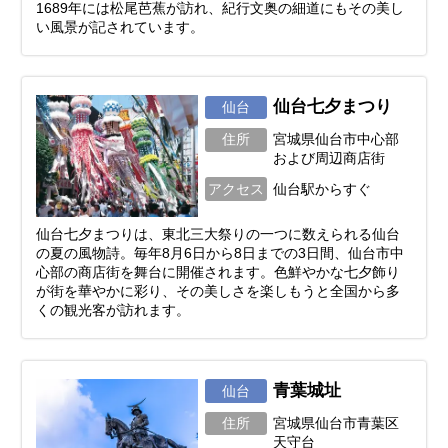
1689年には松尾芭蕉が訪れ、紀行文奥の細道にもその美し
い風景が記されています。
仙台七夕まつり
仙台
住所
宮城県仙台市中心部
および周辺商店街
アクセス
仙台駅からすぐ
仙台七夕まつりは、東北三大祭りの一つに数えられる仙台
の夏の風物詩。毎年8月6日から8日までの3日間、仙台市中
心部の商店街を舞台に開催されます。色鮮やかな七夕飾り
が街を華やかに彩り、その美しさを楽しもうと全国から多
くの観光客が訪れます。
青葉城址
仙台
住所
宮城県仙台市青葉区
天守台