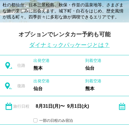
杜の都仙台、日本三景松島。秋保・作並の温泉地等、さまざま
な旅の楽しみに出会えます。城下町・白石をはじめ、歴史風情
が残る町々。四季折々に多彩な旅が満喫できるエリアです。
オプションでレンタカー予約も可能
ダイナミックパッケージとは？
出発空港
到着空港
往路
熊本
仙台
出発空港
到着空港
復路
仙台
熊本
旅行日程
一部の日程のみ宿泊