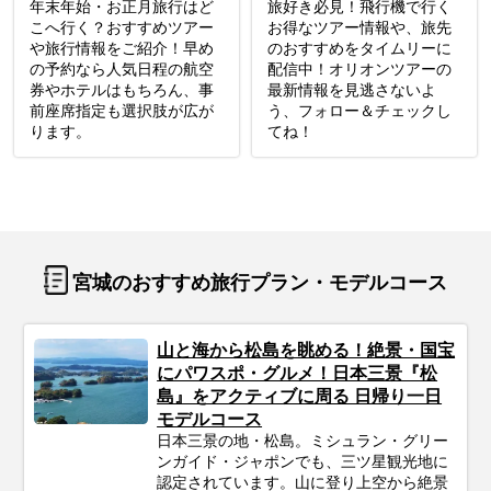
年末年始・お正月旅行はど
旅好き必見！飛行機で行く
こへ行く？おすすめツアー
お得なツアー情報や、旅先
や旅行情報をご紹介！早め
のおすすめをタイムリーに
の予約なら人気日程の航空
配信中！オリオンツアーの
券やホテルはもちろん、事
最新情報を見逃さないよ
前座席指定も選択肢が広が
う、フォロー＆チェックし
ります。
てね！
宮城のおすすめ旅行プラン・モデルコース
山と海から松島を眺める！絶景・国宝
にパワスポ・グルメ！日本三景『松
島』をアクティブに周る 日帰り一日
モデルコース
日本三景の地・松島。ミシュラン・グリー
ンガイド・ジャポンでも、三ツ星観光地に
認定されています。山に登り上空から絶景