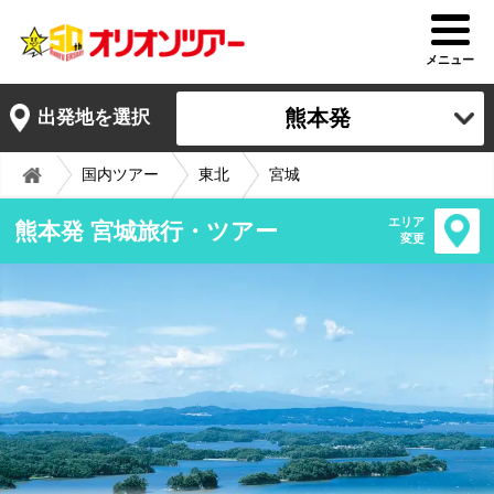
メニュー
熊本発
出発地を選択
国内ツアー
東北
宮城
エリア
熊本発 宮城旅行・ツアー
変更