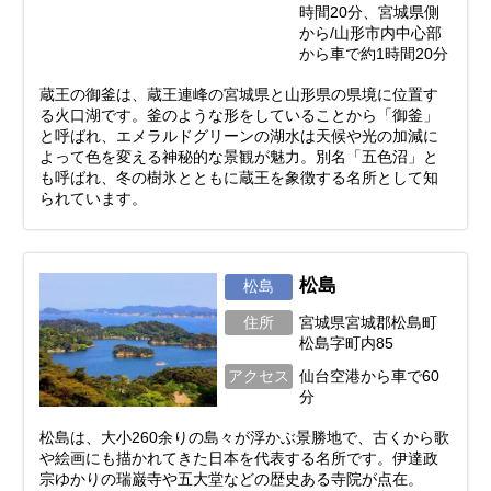
時間20分、宮城県側
から/山形市内中心部
から車で約1時間20分
蔵王の御釜は、蔵王連峰の宮城県と山形県の県境に位置す
る火口湖です。釜のような形をしていることから「御釜」
と呼ばれ、エメラルドグリーンの湖水は天候や光の加減に
よって色を変える神秘的な景観が魅力。別名「五色沼」と
も呼ばれ、冬の樹氷とともに蔵王を象徴する名所として知
られています。
松島
松島
住所
宮城県宮城郡松島町
松島字町内85
アクセス
仙台空港から車で60
分
松島は、大小260余りの島々が浮かぶ景勝地で、古くから歌
や絵画にも描かれてきた日本を代表する名所です。伊達政
宗ゆかりの瑞巌寺や五大堂などの歴史ある寺院が点在。