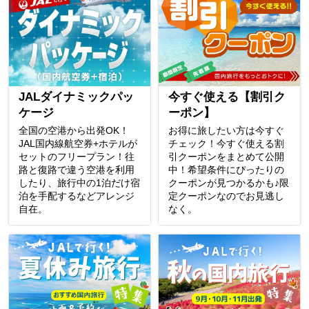
JALダイナミックパッ
今すぐ使える【割引ク
ケージ
ーポン】
全国の空港から出発OK！
お得に旅したい方は今すぐ
JAL国内線航空券+ホテルが
チェック！今すぐ使える割
セットのフリープラン！往
引クーポンをまとめて公開
路と復路で違う空港を利用
中！希望条件にぴったりの
したり、旅行中の1泊だけ宿
クーポンが見つかるかも♪限
泊を手配するなどアレンジ
定クーポンなのでお見逃し
自在。
なく。