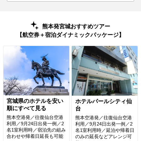
熊本発宮城おすすめツアー
【航空券＋宿泊ダイナミックパッケージ】
宮城県のホテルを安い
ホテルパールシティ仙
順にすべて見る
台
熊本空港発／往復仙台空港
熊本空港発／往復仙台空港
利用／9月24日出発一例／2
利用／9月24日出発一例／2
名1室利用時／宿泊先の組み
名1室利用時／延泊や帰着日
合わせや帰着日延長も可能
のみの延長などアレンジ可