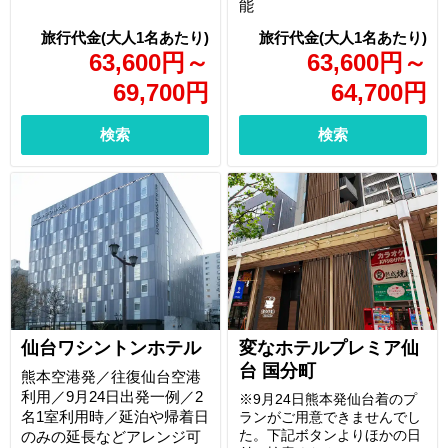
能
63,600
円
～
63,600
円
～
69,700
円
64,700
円
検索
検索
仙台ワシントンホテル
変なホテルプレミア仙
台 国分町
熊本空港発／往復仙台空港
利用／9月24日出発一例／2
※9月24日熊本発仙台着のプ
名1室利用時／延泊や帰着日
ランがご用意できませんでし
た。下記ボタンよりほかの日
のみの延長などアレンジ可