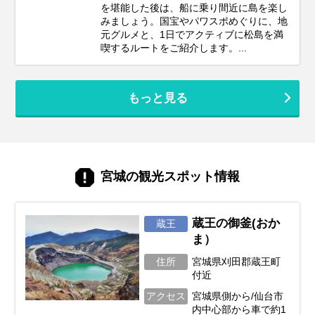
を堪能した後は、船に乗り間近に島を楽し
みましょう。国宝やパワスポめぐりに、地
元グルメと、1日でアクティブに松島を満
喫するルートをご紹介します。...
もっと見る
宮城の観光スポット情報
蔵王の御釜(おか
蔵王
ま）
住所
宮城県刈田郡蔵王町
付近
アクセス
宮城県側から/仙台市
内中心部から車で約1