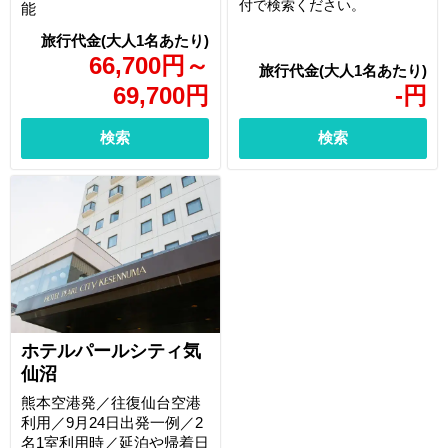
付で検索ください。
能
66,700
円
～
69,700
円
-
円
検索
検索
ホテルパールシティ気
仙沼
熊本空港発／往復仙台空港
利用／9月24日出発一例／2
名1室利用時／延泊や帰着日