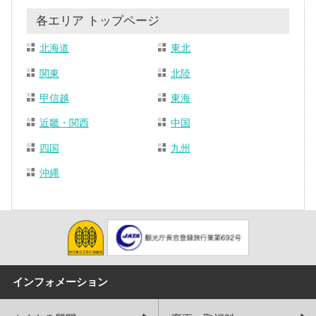
各エリア トップページ
北海道
東北
関東
北陸
甲信越
東海
近畿・関西
中国
四国
九州
沖縄
インフォメーション