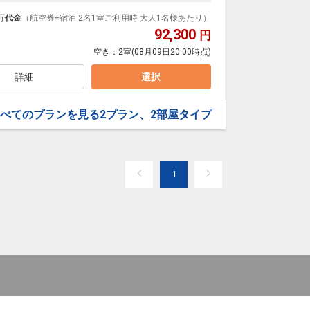
泊なども自由自在です。
ループ）確約！フライトマイル50%貯まります。
行代金
（航空券+宿泊 2名1室ご利用時 大人1名様あたり）
プランなどの追加（同時予約）が可能なプランもござ
92,300
円
空き：
2室
(08月09日20:00時点)
詳細
選択
べてのプランを見る
2プラン、2部屋タイプ
1