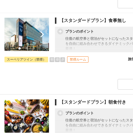
【スタンダードプラン】食事無し
プランのポイント
往復の航空券と宿泊がセットになったスタ
を自由に組み合わせできるダイナミックパ
最適！
旅行期間中の1泊だけの宿泊や延泊・飛び
フライトは、安心のJAL（またはJALグ
旅
朝
昼
夕
スーペリアツイン（禁煙）
禁煙ルーム
オプションでレンタカーや現地交通・体験
います。
【スタンダードプラン】朝食付き
プランのポイント
往復の航空券と宿泊がセットになったスタ
を自由に組み合わせできるダイナミックパ
最適！