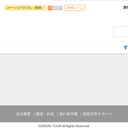
旅行期間中の1泊だけの宿泊や延泊・飛び
フライトは、安心のJAL（またはJALグ
旅
朝
昼
夕
スーペリアダブル（禁煙）
禁煙ルーム
オプションでレンタカーや現地交通・体験
います。
す
会社概要
標識・約款
旅行条件書
画面共有サポート
©ORION-TOUR All Rights Reserved.