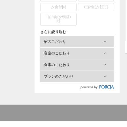
夕食付
[
0
]
1泊2食(夕朝)
[
0
]
1泊3食(夕朝昼)
[
0
]
さらに絞り込む
宿のこだわり
客室のこだわり
食事のこだわり
プランのこだわり