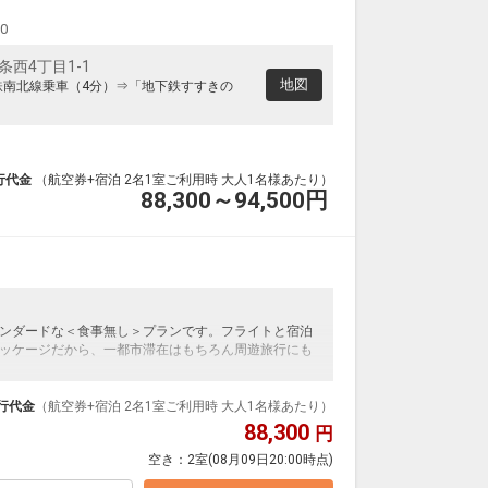
00
西4丁目1-1
地図
鉄南北線乗車（4分）⇒「地下鉄すすきの
行代金
（航空券+宿泊 2名1室ご利用時 大人1名様あたり）
88,300～94,500
円
ンダードな＜食事無し＞プランです。フライトと宿泊
ッケージだから、一都市滞在はもちろん周遊旅行にも
泊なども自由自在です。
ループ）確約！フライトマイル50%貯まります。
行代金
（航空券+宿泊 2名1室ご利用時 大人1名様あたり）
プランなどの追加（同時予約）が可能なプランもござ
88,300
円
空き：
2室
(08月09日20:00時点)