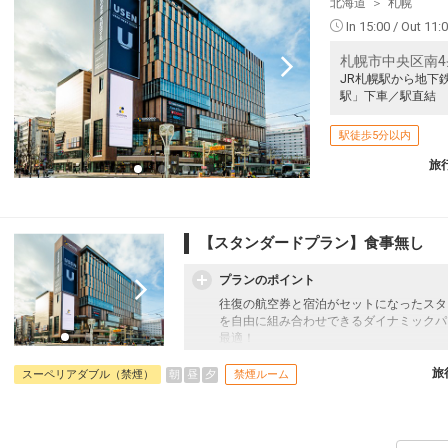
北海道
札幌
In 15:00 / Out 11:
札幌市中央区南4条
JR札幌駅から地下
駅」下車／駅直結
駅徒歩5分以内
旅
【スタンダードプラン】食事無し
プランのポイント
往復の航空券と宿泊がセットになったスタ
を自由に組み合わせできるダイナミックパ
最適！
旅行期間中の1泊だけの宿泊や延泊・飛び
フライトは、安心のJAL（またはJALグ
旅
朝
昼
夕
スーペリアダブル（禁煙）
禁煙ルーム
オプションでレンタカーや現地交通・体験
います。