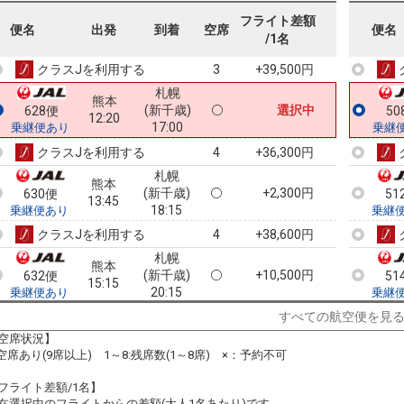
札幌
熊本
フライト差額
(新千歳)
4
+13,700円
3880便
50
便名
出発
到着
空席
便名
10:45
/1名
14:40
乗継便あり
乗継
クラスJを利用する
+39,500円
3
札幌
熊本
(新千歳)
選択中
628便
50
12:20
17:00
乗継便あり
乗継
クラスJを利用する
+36,300円
4
札幌
熊本
(新千歳)
+2,300円
630便
51
13:45
18:15
乗継便あり
乗継
クラスJを利用する
+38,600円
4
札幌
熊本
(新千歳)
+10,500円
632便
51
15:15
20:15
乗継便あり
乗継
クラスJを利用する
+22,900円
2
すべての航空便を見
空席状況】
札幌
熊本
:空席あり(9席以上) 1～8:残席数(1～8席) ×：予約不可
(新千歳)
― 円
2388便
20
15:30
20:30
乗継便あり
乗継
フライト差額/1名】
クラスJを利用する
― 円
在選択中のフライトからの差額(大人1名あたり)です。