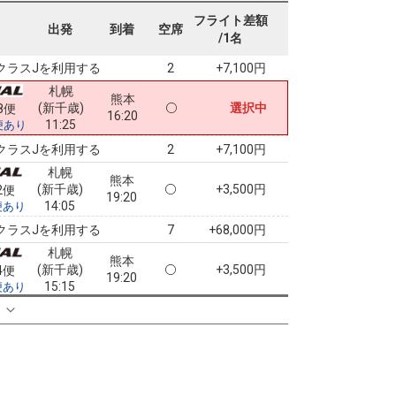
札幌
熊本
フライト差額
(新千歳)
5
+0円
6便
出発
到着
空席
16:20
/1名
11:00
便あり
クラスJを利用する
+7,100円
2
札幌
熊本
(新千歳)
選択中
8便
16:20
11:25
便あり
クラスJを利用する
+7,100円
2
札幌
熊本
(新千歳)
+3,500円
2便
19:20
14:05
便あり
クラスJを利用する
+68,000円
7
札幌
熊本
(新千歳)
+3,500円
4便
19:20
15:15
便あり
クラスJを利用する
― 円
る
札幌
熊本
(新千歳)
4
+16,900円
08便
18:35
15:15
便あり
クラスJを利用する
+48,600円
3