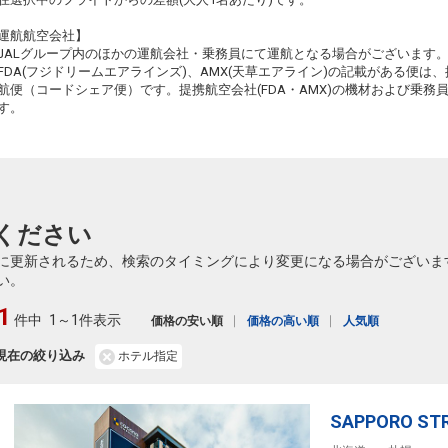
札幌
熊本
運航航空会社】
(新千歳)
+2,300円
634便
51
17:10
JALグループ内のほかの運航会社・乗務員にて運航となる場合がございます
21:30
乗継便あり
乗継
FDA(フジドリームエアラインズ)、AMX(天草エアライン)の記載がある便は、提
クラスJを利用する
+6,100円
5
航便（コードシェア便）です。提携航空会社(FDA・AMX)の機材および乗
す。
札幌
熊本
(新千歳)
+1,100円
634便
17:10
22:10
乗継便あり
クラスJを利用する
+5,000円
3
ください
に更新されるため、検索のタイミングにより変更になる場合がございま
い。
1
件中
1～1件表示
価格の安い順
価格の高い順
人気順
現在の絞り込み
ホテル指定
SAPPORO ST