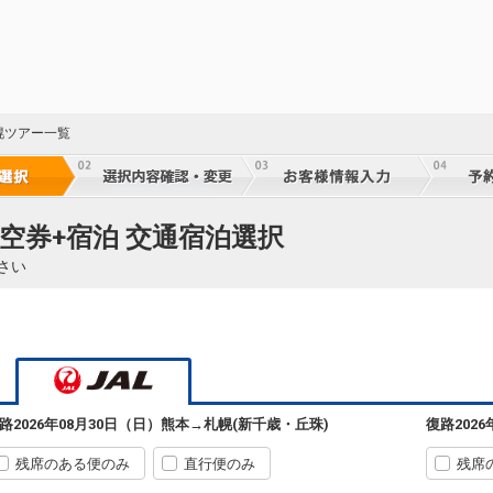
札幌
熊本
(新千歳)
+1,200円
622便
50
07:35
11:55
乗継便あり
乗継
クラスJを利用する
+5,000円
札幌
熊本
(新千歳)
+3,500円
624便
50
幌ツアー一覧
08:40
13:05
乗継便あり
乗継
クラスJを利用する
+26,300円
4
札幌
熊本
(新千歳)
― 円
2382便
50
空券+宿泊 交通宿泊選択
09:15
13:35
乗継便あり
乗継
さい
クラスJを利用する
― 円
札幌
熊本
(新千歳)
+3,500円
626便
20
10:20
14:15
乗継便あり
乗継
クラスJを利用する
+26,300円
4
札幌
熊本
路
2026年08月30日（日）
熊本
→
札幌(新千歳・丘珠)
復路
202
(新千歳)
+3,500円
626便
50
10:20
15:05
乗継便あり
乗継
残席のある便のみ
直行便のみ
残席
クラスJを利用する
+26,300円
4