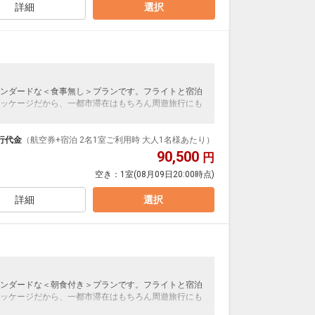
詳細
選択
ンダードな＜食事無し＞プランです。フライトと宿泊
ッケージだから、一都市滞在はもちろん周遊旅行にも
泊なども自由自在です。
ループ）確約！フライトマイル50%貯まります。
行代金
（航空券+宿泊 2名1室ご利用時 大人1名様あたり）
プランなどの追加（同時予約）が可能なプランもござ
90,500
円
空き：
1室
(08月09日20:00時点)
詳細
選択
ンダードな＜朝食付き＞プランです。フライトと宿泊
ッケージだから、一都市滞在はもちろん周遊旅行にも