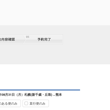
札幌
熊本
(新千歳)
+2,400円
0便
11:40
07:40
便あり
クラスJを利用する
+9,400円
7
札幌
熊本
(新千歳)
+2,400円
0便
13:05
07:40
便あり
クラスJを利用する
+9,400円
2
札幌
熊本
(新千歳)
+3,500円
2便
13:05
08:50
便あり
クラスJを利用する
+29,500円
2
札幌
熊本
(新千歳)
― 円
00便
14:20
09:00
便あり
クラスJを利用する
― 円
札幌
熊本
6年08月31日（月）
札幌(新千歳・丘珠)
→
熊本
(新千歳)
+1,100円
4便
14:30
09:50
便あり
のある便のみ
直行便のみ
クラスJを利用する
+8,200円
2