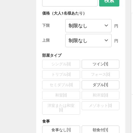
検索
価格（大人1名様あたり）
下限
円
上限
円
部屋タイプ
シングル
[
0
]
ツイン
[
1
]
トリプル
[
0
]
フォース
[
0
]
セミダブル
[
0
]
ダブル
[
1
]
和室
[
0
]
和洋室
[
0
]
洋室または和室
メゾネット
[
0
]
[
0
]
食事
食事なし
[
1
]
朝食付
[
1
]