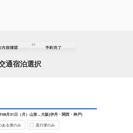
山形
大阪(伊丹)
34便
+2,500円
 交通宿泊選択
08:50
10:05
AIR運
航
クラスJを利用する
+5,700円
山形
大阪(伊丹)
7
+1,100円
4便
09:50
12:35
便あり
クラスJを利用する
+15,600円
2
山形
大阪(伊丹)
6年08月31日（月）
山形
→
大阪(伊丹・関西・神戸)
+1,100円
4便
09:50
13:35
便あり
のある便のみ
直行便のみ
クラスJを利用する
+33,500円
5