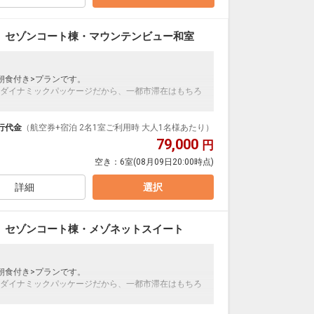
に出られる最適地。
かな雰囲気と安らぎの空間を演出します。
 セゾンコート棟・マウンテンビュー和室
朝食付き>プランです。
ダイナミックパッケージだから、一都市滞在はもちろ
異なります）
泊なども自由自在です。
ループ）確約！フライトマイル50％貯まります。
行代金
（航空券+宿泊 2名1室ご利用時 大人1名様あたり）
プランなどの追加（同時予約）が可能なプランもござ
79,000
円
寝具なし、現地払い）
空き：
6室
(08月09日20:00時点)
温泉の中心に位置し、各観光地へアクセスしやすい立地
あり、中森ゲレンデまでは徒歩1分。
詳細
選択
に出られる最適地。
かな雰囲気と安らぎの空間を演出します。
 セゾンコート棟・メゾネットスイート
朝食付き>プランです。
ダイナミックパッケージだから、一都市滞在はもちろ
異なります）
泊なども自由自在です。