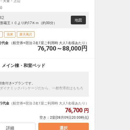
・天童・上山
00
42
地図
形蔵王ＩＣより約17Ｋｍ（約30分）
場
温泉
露天風呂
行代金
（航空券+宿泊 2名1室ご利用時 大人1名様あたり）
76,700～88,000
円
 メイン棟・和室ベッド
朝食付き>プランです。
ダイナミックパッケージだから、一都市滞在はもちろ
泊なども自由自在です。
ループ）確約！フライトマイル50％貯まります。
行代金
（航空券+宿泊 2名1室ご利用時 大人1名様あたり）
プランなどの追加（同時予約）が可能なプランもござ
76,700
円
空き：
2室
(08月09日20:00時点)
温泉の中心に位置し、各観光地へアクセスしやすい立地
あり、中森ゲレンデまでは徒歩1分。
詳細
選択