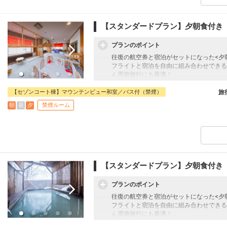
夏はトレッキング、冬はスキーにスムーズ
ホテル内にいかされた四季の色が、なごや
【スタンダードプラン】夕朝食付き
＜夕食内容＞
プランのポイント
和食膳又はハーフビュッフェ※お任せ
往復の航空券と宿泊がセットになった<夕
＜朝食内容＞
フライトと宿泊を自由に組み合わせできる
和洋バイキング 又は 和定食（日により
ん周遊旅行にも最適！
旅行期間中の1泊だけの宿泊や延泊・飛び
【幼児施設利用料について】
フライトは、安心のJALまたは（JALグ
【セゾンコート棟】マウンテンビュー和室／バス付（禁煙）
旅
0歳から2歳:無料
オプションでレンタカーや現地交通・体験
朝
昼
夕
禁煙ルーム
3歳から5歳:1泊につき2,200円（食事・
います。
名湯リゾート ルーセントタカミヤは蔵王
です。目の前には蔵王中央ロープウェイが
夏はトレッキング、冬はスキーにスムーズ
ホテル内にいかされた四季の色が、なごや
【スタンダードプラン】夕朝食付き
＜夕食内容＞
プランのポイント
和食膳又はハーフビュッフェ※お任せ
往復の航空券と宿泊がセットになった<夕
＜朝食内容＞
フライトと宿泊を自由に組み合わせできる
和洋バイキング 又は 和定食（日により
ん周遊旅行にも最適！
旅行期間中の1泊だけの宿泊や延泊・飛び