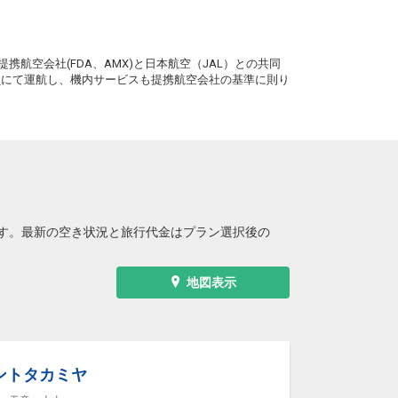
山形
大阪(伊丹)
36便
+2,500円
14:50
16:10
AIR運
。
航
携航空会社(FDA、AMX)と日本航空（JAL）との共同
務員にて運航し、機内サービスも提携航空会社の基準に則り
山形
大阪(伊丹)
38便
+2,500円
18:05
19:20
AIR運
航
す。最新の空き状況と旅行代金はプラン選択後の
地図表示
ントタカミヤ