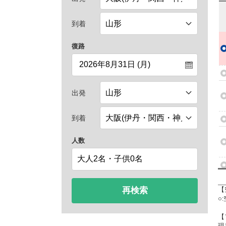
到着
復路
出発
到着
人数
再検索
【
○
【
現