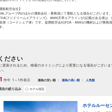
大阪(伊丹)
山形
2235便
7
+24,800円
13:10
14:20
※J-AIR運
運航航空会社】
22
航
※J-
JALグループ内のほかの運航会社・乗務員にて運航となる場合がございます
FDA(フジドリームエアラインズ)、AMX(天草エアライン)の記載がある便は、提
大阪(伊丹)
山形
4
+2,900円
118便
航便（コードシェア便）です。提携航空会社(FDA・AMX)の機材および乗
13:25
18:35
乗継便あり
22
す。
※J-
クラスJを利用する
― 円
大阪(伊丹)
山形
2
+2,900円
120便
14:30
18:35
乗継便あり
クラスJを利用する
― 円
ください
大阪(関西)
山形
に更新されるため、検索のタイミングにより変更になる場合がございま
5
+3,100円
224便
14:40
18:35
い。
乗継便あり
クラスJを利用する
― 円
1
件中
1～1件表示
価格の安い順
価格の高い順
人気順
大阪(伊丹)
山形
7
+4,300円
現在の絞り込み
124便
ホテル指定
15:30
18:35
乗継便あり
クラスJを利用する
+29,900円
3
ホテルルーセ
大阪(伊丹)
山形
2237便