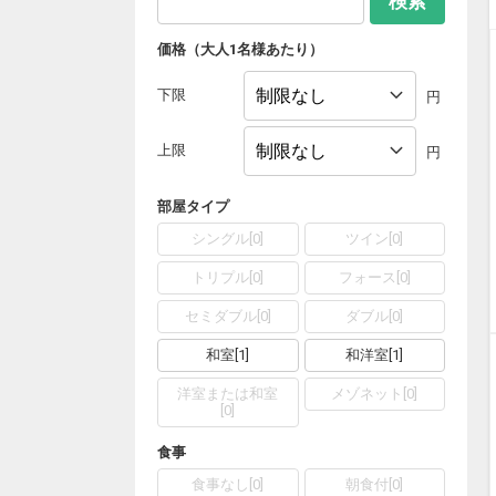
検索
価格（大人1名様あたり）
下限
円
上限
円
部屋タイプ
シングル
[
0
]
ツイン
[
0
]
トリプル
[
0
]
フォース
[
0
]
セミダブル
[
0
]
ダブル
[
0
]
和室
[
1
]
和洋室
[
1
]
洋室または和室
メゾネット
[
0
]
[
0
]
食事
食事なし
[
0
]
朝食付
[
0
]