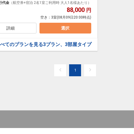
ループ）確約！フライトマイル50％貯まります。
行代金
（航空券+宿泊 2名1室ご利用時 大人1名様あたり）
プランなどの追加（同時予約）が可能なプランもござ
88,000
円
寝具なし、現地払い）
空き：
3室
(08月09日20:00時点)
温泉の中心に位置し、各観光地へアクセスしやすい立地
あり、中森ゲレンデまでは徒歩1分。
詳細
選択
に出られる最適地。
かな雰囲気と安らぎの空間を演出します。
べてのプランを見る
3プラン、3部屋タイプ
1
異なります）
寝具なし、現地払い）