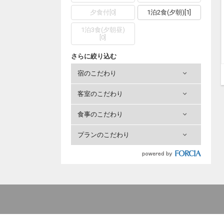
夕食付
[
0
]
1泊2食(夕朝)
[
1
]
1泊3食(夕朝昼)
[
0
]
さらに絞り込む
宿のこだわり
客室のこだわり
食事のこだわり
プランのこだわり