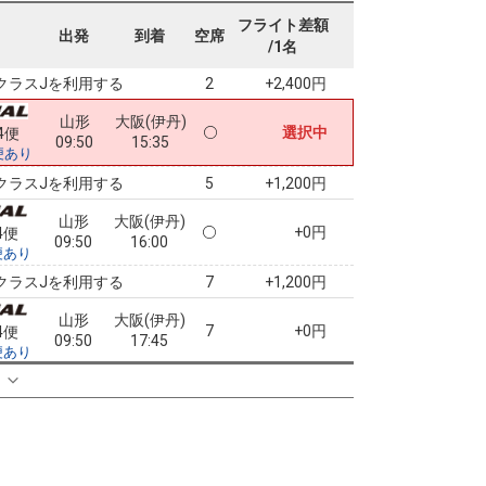
山形
大阪(伊丹)
フライト差額
+1,100円
4便
出発
到着
空席
09:50
14:35
/1名
便あり
クラスJを利用する
+2,400円
2
山形
大阪(伊丹)
選択中
4便
09:50
15:35
便あり
クラスJを利用する
+1,200円
5
山形
大阪(伊丹)
+0円
4便
09:50
16:00
便あり
クラスJを利用する
+1,200円
7
山形
大阪(伊丹)
7
+0円
4便
09:50
17:45
便あり
クラスJを利用する
+32,300円
る
5
山形
大阪(関西)
+1,400円
4便
09:50
14:00
便あり
クラスJを利用する
+2,700円
3