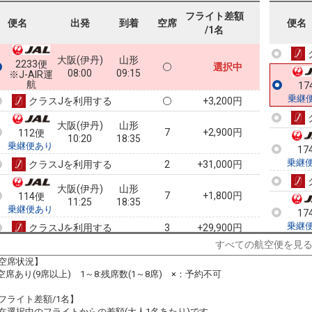
フライト差額
17
便名
出発
到着
空席
便名
/1名
乗継
大阪(伊丹)
山形
2233便
選択中
08:00
09:15
※J-AIR運
航
17
乗継
クラスJを利用する
+3,200円
大阪(伊丹)
山形
7
+2,900円
112便
10:20
18:35
乗継便あり
17
乗継
クラスJを利用する
+31,000円
2
大阪(伊丹)
山形
7
+1,800円
114便
11:25
18:35
乗継便あり
17
乗継
クラスJを利用する
+29,900円
3
すべての航空便を見
大阪(伊丹)
山形
6
+2,900円
116便
空席状況】
12:25
18:35
乗継便あり
:空席あり(9席以上) 1～8:残席数(1～8席) ×：予約不可
17
乗継
クラスJを利用する
+31,000円
3
フライト差額/1名】
在選択中のフライトからの差額(大人1名あたり)です。