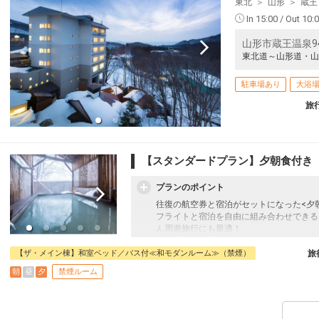
4
+0円
東北
山形
蔵王
16:25
17:35
※J-AIR運
航
In 15:00 / Out 10:
山形市蔵王温泉9
東北道～山形道・山
駐車場あり
大浴
旅
【スタンダードプラン】夕朝食付き
プランのポイント
往復の航空券と宿泊がセットになった<夕
フライトと宿泊を自由に組み合わせできる
ん周遊旅行にも最適！
旅行期間中の1泊だけの宿泊や延泊・飛び
フライトは、安心のJALまたは（JALグ
【ザ・メイン棟】和室ベッド／バス付≪和モダンルーム≫（禁煙）
旅
オプションでレンタカーや現地交通・体験
朝
昼
夕
禁煙ルーム
います。
名湯リゾート ルーセントタカミヤは蔵王
です。目の前には蔵王中央ロープウェイが