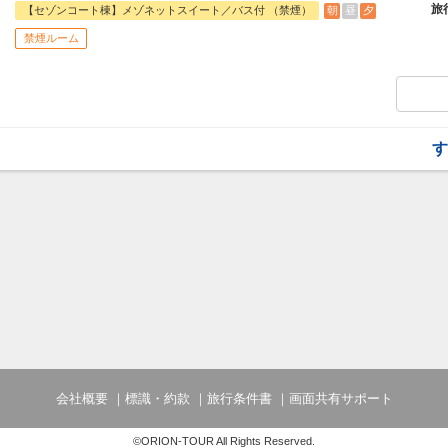
【幼児施設利用料について】
フライトは、安心のJALまたは（JALグ
旅
朝
昼
夕
【セゾンコート棟】メゾネットスイート／バス付 （禁煙）
0歳から2歳:無料
オプションでレンタカーや現地交通・体験
禁煙ルーム
3歳から5歳:1泊につき2,200円（食事・
います。
名湯リゾート ルーセントタカミヤは蔵王
です。目の前には蔵王中央ロープウェイが
夏はトレッキング、冬はスキーにスムーズ
ホテル内にいかされた四季の色が、なごや
す
＜夕食内容＞
和食膳又はハーフビュッフェ※お任せ
＜朝食内容＞
和洋バイキング 又は 和定食（日により
【幼児施設利用料について】
0歳から2歳:無料
3歳から5歳:1泊につき2,200円（食事・
会社概要
標識・約款
旅行条件書
画面共有サポート
©ORION-TOUR All Rights Reserved.