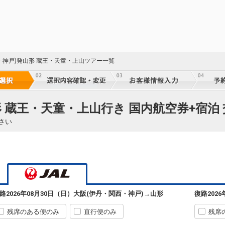
・神戸)発山形 蔵王・天童・上山ツアー一覧
22
形 蔵王・天童・上山行き 国内航空券+宿泊
※J-
さい
17
乗継
路
2026年08月30日（日）
大阪(伊丹・関西・神戸)
→
山形
復路
202
17
乗継
残席のある便のみ
直行便のみ
残席