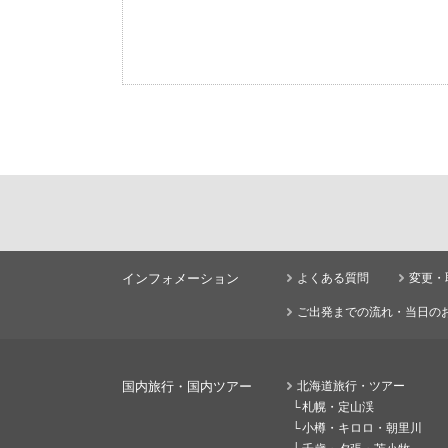
インフォメーション
よくある質問
変更・
ご出発までの流れ・当日の
国内旅行・国内ツアー
北海道旅行・ツアー
札幌・定山渓
小樽・キロロ・朝里川