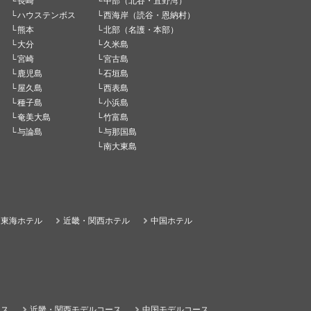
長崎
中部（北谷・宜野湾）
ハウステンボス
西海岸（読谷・恩納村）
熊本
北部（名護・本部）
大分
久米島
宮崎
宮古島
鹿児島
石垣島
屋久島
西表島
種子島
小浜島
奄美大島
竹富島
与論島
与那国島
南大東島
東海ホテル
近畿・関西ホテル
中国ホテル
ース
近畿・関西モデルコース
中国モデルコース