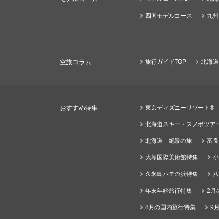
四国モデルコース
九州
空旅コラム
旅行ガイドTOP
北海道
おすすめ特集
東京ディズニーリゾート®
北海道スキー・スノボツア
北海道 絶景の旅
富良
大塚国際美術館特集
小
久米島ハテの浜特集
八
年末年始旅行特集
2月
8月の国内旅行特集
9