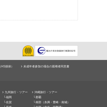
（HS損保）
未成年者参加の場合の親権者同意書
九州旅行・ツアー
沖縄旅行・ツアー
福岡
那覇
佐賀
南部（糸満・豊崎・南城）