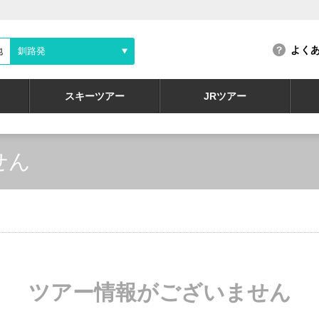
よく
地
釧路発
スキーツアー
JRツアー
せん
ツアー情報がございません