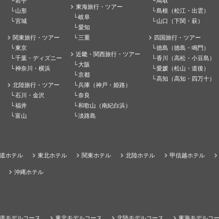
岩手
鳥取
東海旅行・ツアー
山形
島根（松江・出雲）
岐阜
宮城
山口（下関・萩）
愛知
関東旅行・ツアー
三重
四国旅行・ツアー
東京
徳島（徳島・鳴門）
近畿・関西旅行・ツアー
千葉・ディズニー
香川（高松・小豆島）
大阪
神奈川・横浜
愛媛（松山・道後）
京都
高知（高知・四万十）
北陸旅行・ツアー
兵庫（神戸・姫路）
石川・金沢
奈良
福井
和歌山（南紀白浜）
富山
淡路島
道ホテル
東北ホテル
関東ホテル
北陸ホテル
甲信越ホテル
沖縄ホテル
道モデルコース
東北モデルコース
北陸モデルコース
東海モデルコ