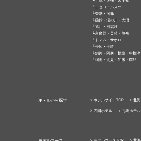
千歳・夕張・苫小牧
ニセコ・ルスツ
登別・洞爺
函館・湯の川・大沼
旭川・層雲峡
富良野・美瑛・旭岳
トマム・サホロ
帯広・十勝
釧路・阿寒・根室・中標津
網走・北見・知床・羅臼
ホテルから探す
ホテルサイトTOP
北海
四国ホテル
九州ホテル
モデルコース
モデルコースTOP
北海