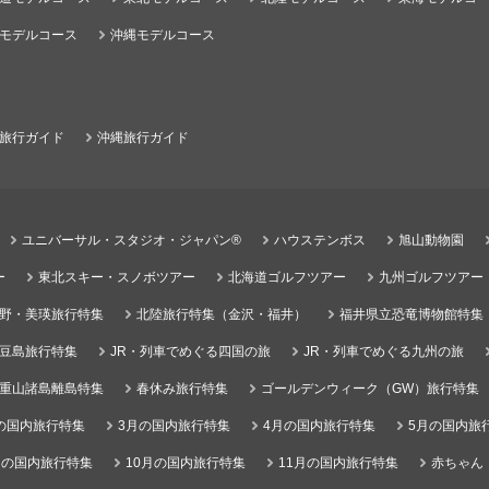
モデルコース
沖縄モデルコース
旅行ガイド
沖縄旅行ガイド
ユニバーサル・スタジオ・ジャパン®
ハウステンボス
旭山動物園
ー
東北スキー・スノボツアー
北海道ゴルフツアー
九州ゴルフツアー
野・美瑛旅行特集
北陸旅行特集（金沢・福井）
福井県立恐竜博物館特集
豆島旅行特集
JR・列車でめぐる四国の旅
JR・列車でめぐる九州の旅
重山諸島離島特集
春休み旅行特集
ゴールデンウィーク（GW）旅行特集
の国内旅行特集
3月の国内旅行特集
4月の国内旅行特集
5月の国内旅
月の国内旅行特集
10月の国内旅行特集
11月の国内旅行特集
赤ちゃん