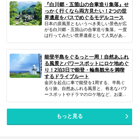
『白川郷・五箇山の合掌造り集落』せ
っかく行くなら両方見たい！2つの世
界遺産をバスでめぐるモデルコース
日本の原風景ともいうべき美しい景色が広
がる白川郷・五箇山の合掌造り集落。一度
は行ってみたい世界遺産として人気があ...
能登半島をぐるっと一周！自然あふれ
る風景とパワースポットにロケ地めぐ
り！2泊3日で能登・輪島観光を満喫
するドライブルート
金沢を起点に車で能登を1周する、半島ぐ
るり旅。自然あふれる風景と、有名なパワ
ースポットやドラマのロケ地など、お楽...
もっと見る