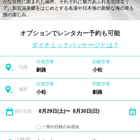
かな自然に囲まれた福井、それぞれに魅力あふれる北陸エリ
ア。加賀温泉郷をはじめとする名湯や日本海の新鮮な海の幸も
旅の楽しみ。
オプションでレンタカー予約も可能
ダイナミックパッケージとは？
出発空港
到着空港
往路
釧路
小松
出発空港
到着空港
復路
小松
釧路
旅行日程
一部の日程のみ宿泊
人数/部