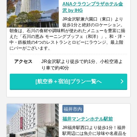
ANAクラウンプラザホテル金
沢 by IHG
JR金沢駅兼六園口（東口）より
徒歩1分と絶好のロケーション。
朝食は、石川の食材や調味料が使われたメニューを豊富に揃
えた「石川の恵み モーニングブッフェ（和洋）」。和・洋・
中・鉄板焼の4つのレストランとロビーにラウンジ、最上階
にバーがございます。
アクセス
JR金沢駅より徒歩で約1分、小松空港よ
り車で約40分
[航空券＋宿泊]プラン一覧へ
福井市内
福井マンテンホテル駅前
JR福井駅西口より徒歩1分！福井
駅周辺には魚介に珍味や名産品を