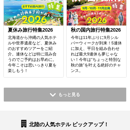
夏休み旅行特集2026
秋の国内旅行特集2026
北海道から沖縄の人気ホテ
今年は11年ぶりに9月シル
ルや世界遺産など、夏休み
バーウィークが到来！5連休
のおすすめツアーをご紹
に加え、平日を組み合わせ
介。連休などは特に混み合
れば最大9連休も夢じゃな
うのでご予約はお早めに。
い！今年は“ちょっと特別な
今年こそは思いっきり夏を
秋の旅”を叶える絶好のチャ
楽しもう！
ンス。
もっと見る
北陸の人気ホテル ピックアップ！