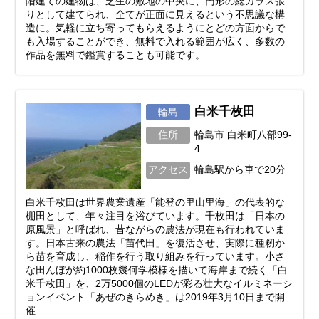
階建ての建物は、芝生の敷地の中央に、円形の総ガラス張
りとして建てられ、全てが正面に見えるという不思議な構
造に。気軽に立ち寄ってもらえるようにとどの方面からで
も入場することができ、無料で入れる範囲が広く、多数の
作品を無料で鑑賞することも可能です。
白米千枚田
輪島
住所
輪島市 白米町八部99-
4
アクセス
輪島駅から車で20分
白米千枚田は世界農業遺産「能登の里山里海」の代表的な
棚田として、年々注目を浴びています。千枚田は「日本の
原風景」と呼ばれ、昔ながらの農法が現在も行われていま
す。日本古来の農法「苗代田」を復活させ、実際に種籾か
ら苗を育成し、稲作を行う取り組みを行っています。小さ
な田んぼが約1000枚幾何学模様を描いて海岸まで続く「白
米千枚田」を、2万5000個のLEDが彩る壮大なイルミネーシ
ョンイベント「あぜのきらめき」は2019年3月10日まで開
催