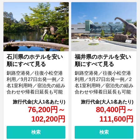
石川県のホテルを安い
福井県のホテルを安い
順にすべて見る
順にすべて見る
釧路空港発／往復小松空港
釧路空港発／往復小松空港
利用／9月27日出発一例／2
利用／9月27日出発一例／2
名1室利用時／宿泊先の組み
名1室利用時／宿泊先の組み
合わせや帰着日延長も可能
合わせや帰着日延長も可能
76,200
円
～
80,400
円
～
102,200
円
111,600
円
検索
検索