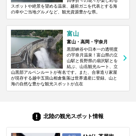
四季折々の花々が楽しめる
スポットや絶景を望める温泉、越前ガニを代表とする海
の幸やご当地グルメなど、観光資源豊かな県。
富山
富山・高岡・宇奈月
黒部峡谷や日本一の透明度
の宇奈月温泉！富山県の立
山駅と長野県の扇沢駅とを
結ぶ、山岳観光ルート、立
山黒部アルペンルートが有名です。また、合掌造り家屋
が現存する越中五箇山相倉集落は世界遺産に登録。山と
海の自然な豊かな観光スポットが点在
北陸の観光スポット情報