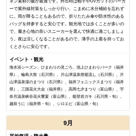
ネン素材の服が最適です。外出時は帽子やUVカットのパーカ
ーで紫外線対策をしっかり行い、こまめに水分補給を忘れず
に。雨が降ることもあるので、折りたたみ傘や防水性のある
バッグを持参すると安心です。観光地では歩くことが多いの
で、履き心地の良いスニーカーを選んで快適に過ごしましょ
う。夜は涼しくなることがあるので、薄手の上着を持ってお
くとさらに安心です。
イベント・観光
海水浴シーズン、ひまわりの見ごろ、池上ひまわりパーク（福井
県）、輪島大祭（石川県）、片山津温泉燈籠流し（石川県）、片
山津温泉湯のまつり（石川県）、福井フェニックスまつり（福井
県）、三国花火大会（福井県）、高岡七夕まつり（富山県）、宇
奈月温泉峡谷花火響宴（富山県）、能登岩ガキ（石川県・旬）、
越前うに（福井県・旬）、シロエビ（富山県・旬）
9月