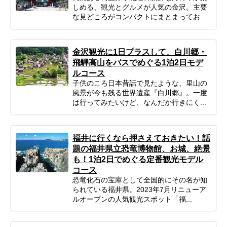
しめる、観光とグルメが人気の金沢。主要
な見どころがコンパクトにまとまってお...
金沢観光に1日プラスして、白川郷・
飛騨高山をバスでめぐる1泊2日モデ
ルコース
子供のころ日本昔話で見たような、里山の
風景が今も残る世界遺産『白川郷』。一度
は行ってみたいけど、なんだか行きにく...
福井に行くなら押さえておきたい！話
題の福井県立恐竜博物館、お城、絶景
も！1泊2日でめぐる定番観光モデル
コース
恐竜化石の宝庫として全国的にその名が知
られている福井県。2023年7月リニューア
ルオープンの人気観光スポット「福...