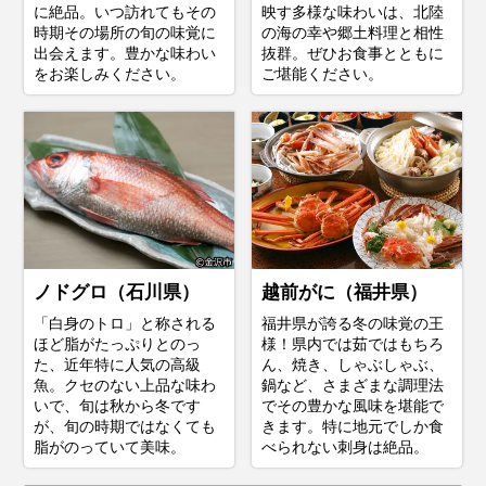
に絶品。いつ訪れてもその
映す多様な味わいは、北陸
時期その場所の旬の味覚に
の海の幸や郷土料理と相性
出会えます。豊かな味わい
抜群。ぜひお食事とともに
をお楽しみください。
ご堪能ください。
ノドグロ（石川県）
越前がに（福井県）
「白身のトロ」と称される
福井県が誇る冬の味覚の王
ほど脂がたっぷりとのっ
様！県内では茹ではもちろ
た、近年特に人気の高級
ん、焼き、しゃぶしゃぶ、
魚。クセのない上品な味わ
鍋など、さまざまな調理法
いで、旬は秋から冬です
でその豊かな風味を堪能で
が、旬の時期ではなくても
きます。特に地元でしか食
脂がのっていて美味。
べられない刺身は絶品。