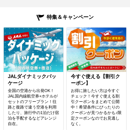
特集＆キャンペーン
JALダイナミックパッ
今すぐ使える【割引ク
ケージ
ーポン】
全国の空港から出発OK！
お得に旅したい方は今すぐ
JAL国内線航空券+ホテルが
チェック！今すぐ使える割
セットのフリープラン！往
引クーポンをまとめて公開
路と復路で違う空港を利用
中！希望条件にぴったりの
したり、旅行中の1泊だけ宿
クーポンが見つかるかも♪限
泊を手配するなどアレンジ
定クーポンなのでお見逃し
自在。
なく。