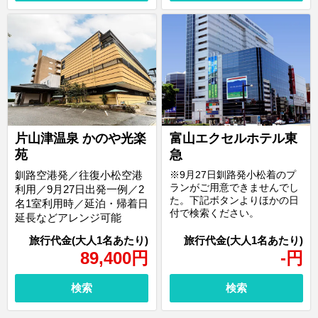
片山津温泉 かのや光楽
富山エクセルホテル東
苑
急
釧路空港発／往復小松空港
※9月27日釧路発小松着のプ
ランがご用意できませんでし
利用／9月27日出発一例／2
た。下記ボタンよりほかの日
名1室利用時／延泊・帰着日
付で検索ください。
延長などアレンジ可能
89,400
円
-
円
検索
検索