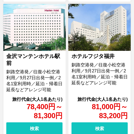
ホテルフジタ福井
金沢マンテンホテル駅
前
釧路空港発／往復小松空港
利用／9月27日出発一例／2
釧路空港発／往復小松空港
名1室利用時／延泊・帰着日
利用／9月27日出発一例／2
延長などアレンジ可能
名1室利用時／延泊・帰着日
延長などアレンジ可能
78,400
円
～
81,000
円
～
81,300
円
83,200
円
検索
検索