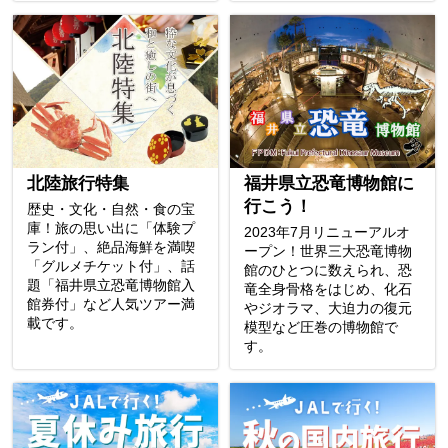
北陸旅行特集
福井県立恐竜博物館に
行こう！
歴史・文化・自然・食の宝
庫！旅の思い出に「体験プ
2023年7月リニューアルオ
ラン付」、絶品海鮮を満喫
ープン！世界三大恐竜博物
「グルメチケット付」、話
館のひとつに数えられ、恐
題「福井県立恐竜博物館入
竜全身骨格をはじめ、化石
館券付」など人気ツアー満
やジオラマ、大迫力の復元
載です。
模型など圧巻の博物館で
す。