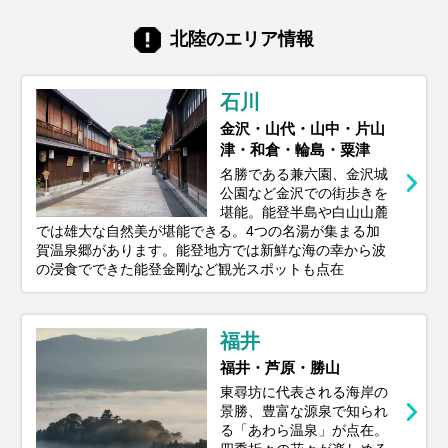
北陸のエリア情報
石川
金沢・山代・山中・片山
津・和倉・輪島・粟津
名勝である兼六園、金沢城
公園など金沢での街歩きを
堪能。能登半島や白山山麓
では雄大な自然美が堪能できる。4つの名湯が集まる加
賀温泉郷があります。能登地方では新鮮な海の幸から波
の浸食でできた能登金剛など観光スポットも点在
福井
福井・芦原・勝山
東尋坊に代表される海岸の
景勝、豊富な源泉で知られ
る「あわら温泉」が点在。