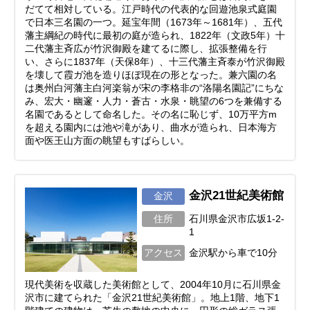
だてて相対している。江戸時代の代表的な回遊池泉式庭園
で日本三名園の一つ。延宝年間（1673年～1681年）、五代
藩主綱紀の時代に最初の庭が造られ、1822年（文政5年）十
二代藩主斉広が竹沢御殿を建てるに際し、拡張整備を行
い、さらに1837年（天保8年）、十三代藩主斉泰が竹沢御殿
を壊して霞ガ池を造りほぼ現在の形となった。兼六園の名
は奥州白河藩主白河楽翁が宋の李格非の“洛陽名園記”にちな
み、宏大・幽邃・人力・蒼古・水泉・眺望の6つを兼備する
名園であるとして命名した。その名に恥じず、10万平方m
を超える園内には池や滝があり、曲水が造られ、日本海方
面や医王山方面の眺望もすばらしい。
金沢21世紀美術館
金沢
住所
石川県金沢市広坂1-2-
1
アクセス
金沢駅から車で10分
現代美術を収蔵した美術館として、2004年10月に石川県金
沢市に建てられた「金沢21世紀美術館」。地上1階、地下1