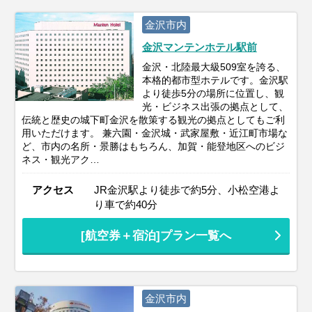
金沢市内
金沢マンテンホテル駅前
金沢・北陸最大級509室を誇る、
本格的都市型ホテルです。金沢駅
より徒歩5分の場所に位置し、観
光・ビジネス出張の拠点として、
伝統と歴史の城下町金沢を散策する観光の拠点としてもご利
用いただけます。 兼六園・金沢城・武家屋敷・近江町市場な
ど、市内の名所・景勝はもちろん、加賀・能登地区へのビジ
ネス・観光アク…
アクセス
JR金沢駅より徒歩で約5分、小松空港よ
り車で約40分
[航空券＋宿泊]プラン一覧へ
金沢市内