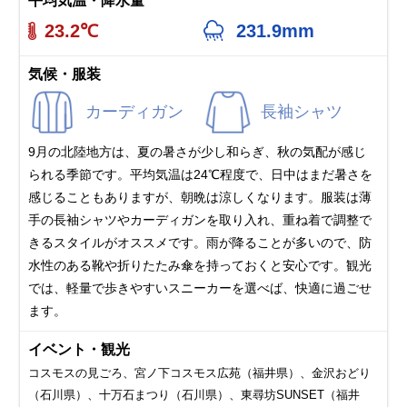
平均気温・降水量
23.2℃
231.9mm
気候・服装
カーディガン
長袖シャツ
9月の北陸地方は、夏の暑さが少し和らぎ、秋の気配が感じ
られる季節です。平均気温は24℃程度で、日中はまだ暑さを
感じることもありますが、朝晩は涼しくなります。服装は薄
手の長袖シャツやカーディガンを取り入れ、重ね着で調整で
きるスタイルがオススメです。雨が降ることが多いので、防
水性のある靴や折りたたみ傘を持っておくと安心です。観光
では、軽量で歩きやすいスニーカーを選べば、快適に過ごせ
ます。
イベント・観光
コスモスの見ごろ、宮ノ下コスモス広苑（福井県）、金沢おどり
（石川県）、十万石まつり（石川県）、東尋坊SUNSET（福井