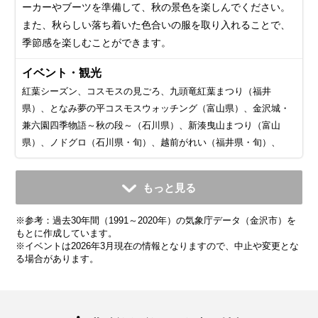
ーカーやブーツを準備して、秋の景色を楽しんでください。
また、秋らしい落ち着いた色合いの服を取り入れることで、
季節感を楽しむことができます。
イベント・観光
紅葉シーズン、コスモスの見ごろ、九頭竜紅葉まつり（福井
県）、となみ夢の平コスモスウォッチング（富山県）、金沢城・
兼六園四季物語～秋の段～（石川県）、新湊曳山まつり（富山
県）、ノドグロ（石川県・旬）、越前がれい（福井県・旬）、
11月
12月
1月
2月
3月
4月
5月
6月
7月
もっと見る
平均気温・降水量
平均気温・降水量
平均気温・降水量
平均気温・降水量
平均気温・降水量
平均気温・降水量
平均気温・降水量
平均気温・降水量
平均気温・降水量
※参考：過去30年間（1991～2020年）の気象庁データ（金沢市）を
11.9℃
6.8℃
4.0℃
4.2℃
7.3℃
12.6℃
17.7℃
21.6℃
25.8℃
250.8mm
301.1mm
256.0mm
162.6mm
157.2mm
143.9mm
138.0mm
170.3mm
233.4mm
もとに作成しています。
※イベントは2026年3月現在の情報となりますので、中止や変更とな
る場合があります。
気候・服装
気候・服装
気候・服装
気候・服装
気候・服装
気候・服装
気候・服装
気候・服装
気候・服装
スプリング
ダウン
ダウン
ダウン
コート
コート
コート
コート
コート
パーカー
長袖シャツ
半袖シャツ
ジャケット
ジャケット
ジャケット
カーディガン
レインコート
ワンピース
コート
ジャケット
ジャケット
ジャケット