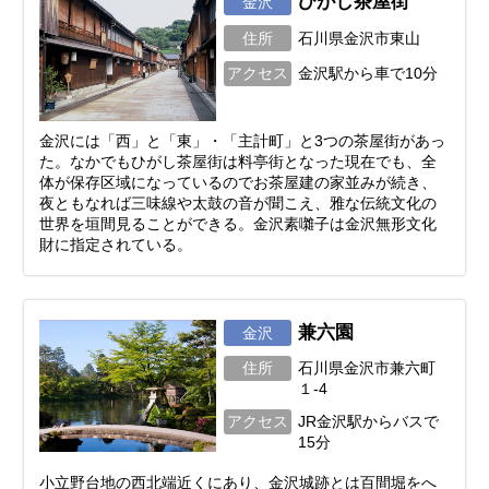
ひがし茶屋街
金沢
住所
石川県金沢市東山
アクセス
金沢駅から車で10分
金沢には「西」と「東」・「主計町」と3つの茶屋街があっ
た。なかでもひがし茶屋街は料亭街となった現在でも、全
体が保存区域になっているのでお茶屋建の家並みが続き、
夜ともなれば三味線や太鼓の音が聞こえ、雅な伝統文化の
世界を垣間見ることができる。金沢素囃子は金沢無形文化
財に指定されている。
兼六園
金沢
住所
石川県金沢市兼六町
１-4
アクセス
JR金沢駅からバスで
15分
小立野台地の西北端近くにあり、金沢城跡とは百間堀をへ