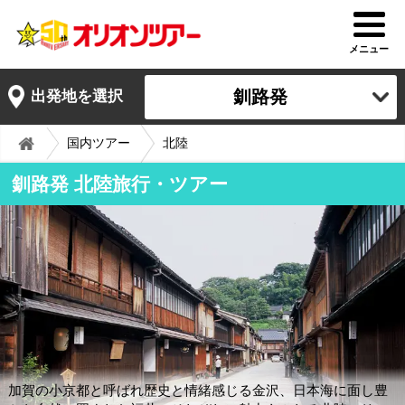
メニュー
釧路発
出発地を選択
国内ツアー
北陸
釧路発 北陸旅行・ツアー
加賀の小京都と呼ばれ歴史と情緒感じる金沢、日本海に面し豊