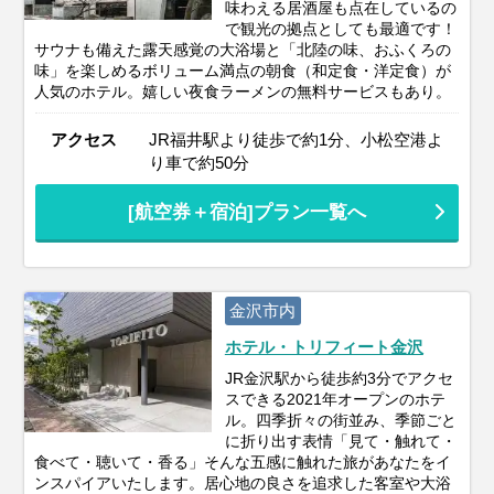
味わえる居酒屋も点在しているの
で観光の拠点としても最適です！
サウナも備えた露天感覚の大浴場と「北陸の味、おふくろの
味」を楽しめるボリューム満点の朝食（和定食・洋定食）が
人気のホテル。嬉しい夜食ラーメンの無料サービスもあり。
アクセス
JR福井駅より徒歩で約1分、小松空港よ
り車で約50分
[航空券＋宿泊]プラン一覧へ
金沢市内
ホテル・トリフィート金沢
JR金沢駅から徒歩約3分でアクセ
スできる2021年オープンのホテ
ル。四季折々の街並み、季節ごと
に折り出す表情「見て・触れて・
食べて・聴いて・香る」そんな五感に触れた旅があなたをイ
ンスパイアいたします。居心地の良さを追求した客室や大浴