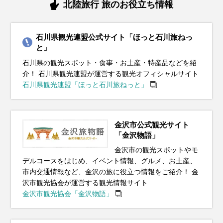
11月の北陸地方は紅葉が見頃を迎え、秋らしい景色が広がる
12月の北陸地方は冬本番。平均気温は8℃前後で、最低気温
1月の北陸地方は寒さが厳しい季節です。平均気温は約4℃
2月の北陸地方は平均気温は5℃程度ですが、雪が多いので防
3月の北陸地方は冬から春への移り変わりを感じる季節。平
4月の北陸地方は春本番！桜が咲き誇り、暖かい日が増える
5月の北陸地方は春から初夏への移り変わりを感じる季節で
6月の北陸地方は梅雨入りし、雨の日が多くなります。平均
7月の北陸地方は夏本番！平均気温は25℃〜30℃とかなり暑
北陸旅行 旅のお役立ち情報
季節です。平均気温は13℃前後で、昼間は穏やかですが、朝
が0℃に近づく日もあります。厚手のコートやダウンジャケッ
で、最低気温が0℃を下回ることも。さらに、北陸特有の「湿
水対策は必須です。厚手のアウターに加えて、防水性の高い
均気温は8℃前後と少し暖かくなりますが、朝晩はまだ肌寒さ
季節です。平均気温は12℃前後で、薄手のジャケットやスプ
す。平均気温は16℃前後で、日中は20℃を超える暖かい日も
気温は20℃前後で、湿度も高め。服装は通気性が良く、速乾
く、湿度も高くて蒸し暑い日が続きます。服装は通気性の良
晩は冷え込むことが多くなります。ウール素材のコートや厚
トを着て、しっかり防寒対策をしましょう。インナーにはヒ
った雪」が降りやすい時期でもあります。服装は防寒重視
ブーツで足元をしっかり守りましょう。インナーはヒートテ
が残ります。服装は薄手のダウンジャケットや中綿コートが
リングコートが活躍します。インナーには薄手のセーターや
あります。薄手のジャケットやカーディガンがちょうど良
性のある素材を選ぶのがおすすめです。半袖シャツや薄手の
いTシャツやショートパンツで軽装が基本です。紫外線対策
石川県観光連盟公式サイト「ほっと石川旅ねっ
手のジャケットがぴったりで、インナーにはセーターやター
ートテックやフリース素材を取り入れると、寒い日でも快適
で、厚手のコートやダウンジャケットが必須。足元には防水
ックや厚手のセーターでしっかり保温を。北陸地方は風が強
おすすめ。インナーには厚手のセーターや長袖シャツを着
長袖シャツを合わせて、朝晩の寒さ対策にカーディガンを持
く、朝晩の涼しさには軽く羽織れるアイテムが便利です。半
パンツを基本に、必要に応じて軽めのジャケットを羽織ると
として、帽子やサングラス、日焼け止めをしっかり使いまし
と」
トルネックを合わせて体をしっかり温めましょう。足元には
に過ごせます。手袋やマフラー、帽子などの防寒小物も忘れ
性のある滑りにくいソールのブーツがおすすめです。インナ
い日も多いので、風を通しにくい素材のコートを選ぶとさら
て、日中はカーディガンなどで調整できると便利です。ま
ち歩くと安心です。観光でたくさん歩くことを考えて、履き
袖シャツや薄手のパンツを取り入れた軽やかなコーデで、観
便利です。雨対策として、防水性のあるジャケットやレイン
ょう。ただし、冷房が効いた屋内や公共交通機関では寒く感
石川県の観光スポット・食事・お土産・特産品などを紹
ブーツを選んで、寒さから守りながら観光中も快適に過ごせ
ずに準備してください。降雪がある場合には、防水性の高い
ーにはヒートテックやフリース素材を取り入れて、しっかり
に快適です。屋外観光では重ね着で体温調整しやすい服装が
た、雨が降る日が多いので、防水性のある靴や折りたたみ傘
心地の良いスニーカーがおすすめ。雨が降る日もあるので、
光も快適に楽しめます。晴れた日が多いですが、急な雨に備
コートを持参すると安心。靴は防水加工されたスニーカーや
じることがあるので、薄手のカーディガンやストールを持ち
介！ 石川県観光連盟が運営する観光オフィシャルサイト
ます。観光地では冷えを感じることもあるので、ストールや
ブーツと滑りにくいソールを選ぶことが大切です。冬のイル
重ね着を。手袋、マフラー、帽子などの小物も忘れずに準備
おすすめ。雪道で滑らないアイテムがあれば、街歩きも安心
を持っておくと安心。春の訪れを楽しめる庭園や街歩きに
防水性のある靴や傘を準備しておくと快適に過ごせます。
えて折りたたみ傘を持っておくと安心です。観光でたくさん
レインシューズを選ぶと、雨の日でも快適に観光を楽しめま
歩くと便利です。足元には通気性の良いサンダルや軽量スニ
石川県観光連盟「ほっと石川旅ねっと」
手袋を携帯しておくと安心です。秋の北陸地方ならではの美
ミネーションや伝統的な年末行事を楽しむためには、温かさ
して、寒さに負けず快適に過ごしましょう。
して楽しめます。
は、動きやすい服装で出かけましょう。
歩く場合は、クッション性のあるスニーカーを履いて足元も
す。さらに、屋外観光の際は荷物が濡れないように防水バッ
ーカーを選んで、長時間の散策でも快適に過ごせます。夜は
イベント・観光
しい庭園や茶屋街を訪れる際には、季節感を意識したスタイ
と動きやすさを兼ね備えた服装がポイントです。
快適に。
グも用意しておくと安心です。
花火大会などのイベントが多いので、軽めの羽織ものを用意
イベント・観光
イベント・観光
イベント・観光
桜の見ごろ、チューリップの見ごろ（富山県）、となみチューリ
リングで旅行をさらに楽しみましょう。
しておくと良いでしょう。
イベント・観光
イベント・観光
イベント・観光
金沢市公式観光サイト
ップフェア（富山県）、金沢城・兼六園四季物語～観桜期～（石
雪景色、ウィンタースポーツシーズン、イルミネーション、越前
雪景色、ウィンタースポーツシーズン、梅の見ごろ、三方五湖 梅
梅の見ごろ、三方五湖 梅まつり（富山県）、平国祭 おいで祭（石
「金沢物語」
イベント・観光
イベント・観光
川県）、ふくい桜まつり（福井県）、丸岡城桜まつり（福井
水仙の見ごろ（福井県）、金沢市消防出初式（石川県）、四季の
まつり（福井県）、金沢城・兼六園四季物語～冬の段～（石川
川県）、お水送り（福井県）、越前朝市・かに感謝祭（福井
イルミネーションシーズン、越前水仙の見ごろ（福井県）、敦賀
ツツジの見頃、さばえつつじまつり（福井県）、金沢城・兼六園
アジサイの見ごろ、足羽山のアジサイ（福井県）、太閤山ランド
県）、高岡桜まつり（富山県）、立山黒部アルペンルート全線開
五箇山 雪あかり（富山県）、加能ガニ（石川県・漁期）、ズワイ
県）、宇奈月温泉雪のカーニバル（富山県）、加能ガニ（石川
県）、ふくい桜まつり（福井県）、加能ガニ（石川県・漁期）、
港イルミネーション ミライエ（福井県）、永平寺除夜の鐘＆ライ
四季物語～春の段～（石川県）、青柏祭（石川県）、三国祭（福
あじさいまつり（富山県）、金沢百万石まつり（石川県）、加賀
金沢市の観光スポットやモ
紅葉シーズン、金沢城・兼六園四季物語～秋の段～（石川県）、
海水浴シーズン、ひまわりの見ごろ、池上ひまわりパーク（福井
通（富山県）、穴水産牡蠣（石川県・旬）、シロエビ（富山県・
デルコースをはじめ、イベント情報、グルメ、お土産、
ガニ（福井県・漁期）、若狭ふぐ（福井県・旬）、寒ブリ（富山
県・漁期）、七尾産牡蠣（石川県・旬）、ズワイガニ（福井県・
穴水産牡蠣（石川県・旬）、ズワイガニ（～3/20まで漁期・福井
トアップ（福井県）、環水公園 スイートイルミネーション（富山
井県）、高岡御車山祭（富山県）、城端曳山祭（富山県）、シロ
友禅燈ろう流し（石川県）、金沢城・兼六園四季物語～初夏の段
近江町市場かにまつり（石川県）、越前かにまつり（福井県）、
県）、大聖寺灯ろう流し（石川県）、越前みなと大花火（福井
市内交通情報など、金沢の旅に役立つ情報をご紹介！ 金
旬）、ホタルイカ（富山県・旬）
県・旬）
漁期）、水ガニ（2/19～解禁・福井県）
県）、水ガニ（～3/20まで漁期・福井県）、ホタルイカ（富山
市）、香箱ガニ（石川県・漁期）、加能ガニ（石川県・漁期）、
エビ（富山県・旬）、ホタルイカ（富山県・旬）
～（石川県）、雪の大谷ウォーク（～6/25まで・富山県）、福井
三国湊カニまつり（福井県）、庄川ゆずまつり（富山県）、香箱
県）、伏木港まつり（富山県）、能登岩ガキ（石川県・旬）、越
沢市観光協会が運営する観光情報サイト
県・旬）
ノドグロ（石川県・旬）、ズワイガニ（漁期・福井県）、セイコ
梅（福井県・旬）、シロエビ（富山県・旬）
ガニ（石川県・漁期）、加能ガニ（石川県・漁期）、ノドグロ
前うに（福井県・旬）、シロエビ（富山県・旬）
金沢市観光協会「金沢物語」
ガニ（～12/31まで漁期・福井県）、越前がれい（福井県・旬）、
（石川県・旬）、ズワイガニ（11/6～解禁・福井県）、セイコガ
寒ブリ（富山県・旬）
ニ（11/6～解禁・福井県）、越前がれい（福井県・旬）、庄川ゆ
ず（富山県・旬）