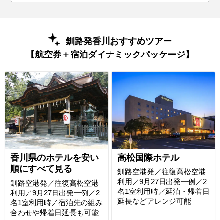
釧路発香川おすすめツアー
【航空券＋宿泊ダイナミックパッケージ】
香川県のホテルを安い
高松国際ホテル
順にすべて見る
釧路空港発／往復高松空港
利用／9月27日出発一例／2
釧路空港発／往復高松空港
名1室利用時／延泊・帰着日
利用／9月27日出発一例／2
延長などアレンジ可能
名1室利用時／宿泊先の組み
合わせや帰着日延長も可能