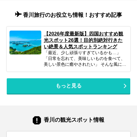
香川旅行のお役立ち情報！おすすめ記事
【2026年度最新版】四国おすすめ観
光スポット26選！目的別絶対行きた
い絶景＆人気スポットランキング
「最近、少し頑張りすぎているかも…」
「日常を忘れて、美味しいものを食べて、
美しい景色に癒やされたい」 そんな風に感
じているあなたに、今もっともおすすめし
たい旅先が『四国』です。 四国には、香川
のアートと絶景、愛媛の歴史ある温泉、徳
もっと見る
島の大迫力の自然、そして高知の透き通る
清流と、4県それぞれに全く異なる魅力が
詰まっています。美味しい海の幸や山の
幸、そして温かい人情に触れる旅は、きっ
と凝り固まった心を優しくほぐしてくれる
はずです。 この記事では、プロのツアーコ
香川の観光スポット情報
ーディネーターが、2026年の最新トレンド
から地元で愛され続ける定番スポットま
で、四国の魅力を存分に味わえる観光地を