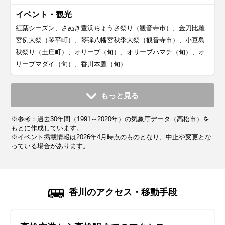
イベント・観光
紅葉シーズン、さぬき豊浜ちょうさ祭り（観音寺市）、金刀比羅
宮例大祭（琴平町）、琴弾八幡宮秋季大祭（観音寺市）、小豆島
秋祭り（土庄町）、オリーブ（旬）、オリーブハマチ（旬）、オ
リーブマダイ（旬）、香川本鷹（旬）
11月
12月
1月
2月
3月
4月
5月
6月
7月
もっと見る
平均気温・降水量
平均気温・降水量
平均気温・降水量
平均気温・降水量
平均気温・降水量
平均気温・降水量
平均気温・降水量
平均気温・降水量
平均気温・降水量
※参考：過去30年間（1991～2020年）の気象庁データ（高松市）を
13.2℃
8.1℃
5.9℃
6.3℃
9.4℃
14.7℃
19.8℃
23.3℃
27.5℃
55.0mm
46.7mm
39.4mm
45.8mm
81.4mm
74.6mm
100.9mm
153.1mm
159.8mm
もとに作成しています。
※イベント掲載情報は2026年4月時点のものとなり、中止や変更とな
っている場合があります。
気候・服装
気候・服装
気候・服装
気候・服装
気候・服装
気候・服装
気候・服装
気候・服装
気候・服装
スプリング
スプリング
ダウン
ダウン
ダウン
ニット
コート
コート
コート
コート
カーディガン
長袖シャツ
半袖シャツ
ジャケット
ジャケット
長袖シャツ
レインコート
ワンピース
コート
ジャケット
ジャケット
ジャケット
コート
11月の四国は秋の終わりが感じられる季節で、平均気温は
12月の四国は本格的な冬の寒さがやってきます。平均気温は
1月の四国はまさに冬本番。平均気温は6℃前後で、日によっ
2月の四国は1月と同じく寒さが続きますが、だんだん日差し
3月の四国は春の気配が感じられる季節。平均気温は10℃前
4月の四国は春本番。桜が満開になるベストシーズンです。
5月の四国は初夏の爽やかな気候で、観光にもぴったりな季
6月の四国は梅雨入りの時期で、雨の日が増えてきます。平
7月の四国は夏本番！気温は30℃近くまで上がり、湿度も高
香川のアクセス・移動手段
14℃前後。日中は穏やかで過ごしやすいですが、朝晩は冷え
9℃前後で、最低気温が5℃を下回る日も。厚手のコートやダ
ては最低気温が0℃以下になることもあります。厚手のコート
が強くなってくる季節です。平均気温は7℃くらいで、寒暖差
後ですが、寒暖差がまだ大きいのが特徴。薄手のダウンや中
平均気温は15℃前後で、日中はとても過ごしやすいですが、
節。平均気温は20℃前後で、日中は25℃近くまで上がる暖か
均気温は23℃くらいで、湿度が高く蒸し暑く感じることもあ
く蒸し暑い日が続きます。服装は通気性の良いTシャツやシ
込むことが多いので、厚手のカーディガンや軽いコートを用
ウンジャケットが必須で、インナーにはヒートテックやフリ
やダウンジャケットでしっかり防寒しましょう。インナーに
があるのが特徴。厚手のアウターやダウンコートはまだ手放
綿入りのコートをうまく活用しましょう。インナーには長袖
朝晩は少し涼しく感じることも。服装は薄手のジャケットや
い日もあります。服装は薄手のカーディガンや軽いジャケッ
ります。服装は通気性の良いシャツや薄手のパンツがおすす
ョートパンツがぴったり。日差しが強いので、帽子やサング