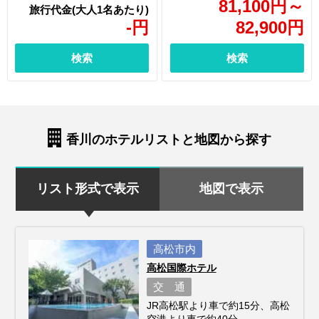
81,100
円
～
-
円
82,900
円
検索
検索
香川のホテルリストと地図から探す
リスト形式で表示
地図で表示
高松市内
高松国際ホテル
交 通
JR高松駅より車で約15分、高松