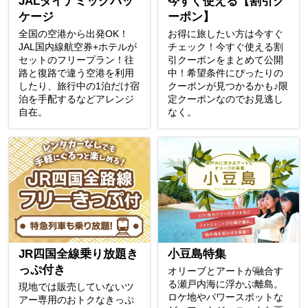
JALダイナミックパッ
今すぐ使える【割引ク
ケージ
ーポン】
全国の空港から出発OK！
お得に旅したい方は今すぐ
JAL国内線航空券+ホテルが
チェック！今すぐ使える割
セットのフリープラン！往
引クーポンをまとめて公開
路と復路で違う空港を利用
中！希望条件にぴったりの
したり、旅行中の1泊だけ宿
クーポンが見つかるかも♪限
泊を手配するなどアレンジ
定クーポンなのでお見逃し
自在。
なく。
JR四国全線乗り放題き
小豆島特集
っぷ付き
オリーブとアートが融合す
る瀬戸内海に浮かぶ離島。
現地では販売していないツ
ロケ地やパワースポットな
アー専用のおトクなきっぷ