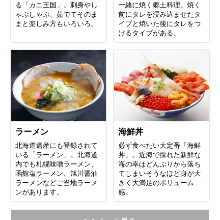
る「カニ王国」。刺身やし
一緒に焼く郷土料理。焼く
ゃぶしゃぶ、茹でてそのま
前にタレを浸み込ませたタ
まと楽しみ方もいろいろ。
イプと焼いた後にタレをつ
けるタイプがある。
ラーメン
海鮮丼
北海道遺産にも登録されて
必ず食べたい大定番「海鮮
いる「ラーメン」。北海道
丼」。近海で採れた新鮮な
内でも札幌味噌ラーメン、
海の幸はどんぶりから落ち
函館塩ラーメン、旭川醤油
てしまいそうなほど身が大
ラーメンなどご当地ラーメ
きく大満足のボリューム
ンがあります。
感。