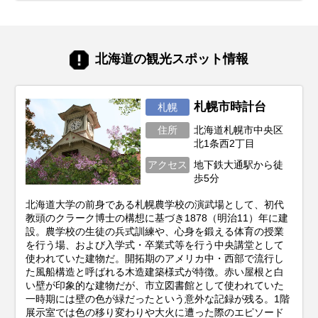
北海道の観光スポット情報
札幌市時計台
札幌
住所
北海道札幌市中央区
北1条西2丁目
アクセス
地下鉄大通駅から徒
歩5分
北海道大学の前身である札幌農学校の演武場として、初代
教頭のクラーク博士の構想に基づき1878（明治11）年に建
設。農学校の生徒の兵式訓練や、心身を鍛える体育の授業
を行う場、および入学式・卒業式等を行う中央講堂として
使われていた建物だ。開拓期のアメリカ中・西部で流行し
た風船構造と呼ばれる木造建築様式が特徴。赤い屋根と白
い壁が印象的な建物だが、市立図書館として使われていた
一時期には壁の色が緑だったという意外な記録が残る。1階
展示室では色の移り変わりや大火に遭った際のエピソード