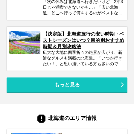
対喜ぶおすすめスポット＆アクティビテ
「次の休みは北海道へ行きたいけど、2泊3
ィ、ホテル選びの秘訣、そしてあると便利
日じゃ満喫できないかも…」「広い北海
な持ち物や注意点まで、パパママ目線で徹
道、どこへ行って何をするのがベストな
底解説！この記事を読んで、子連れ旅行の
の？」そんな風に悩んでいませんか？短い
不安を解消し、家族みんなの笑顔があふれ
休みでも、事前の計画次第で北海道の雄大
る北海道旅行を実現しましょう♪
な自然、美味しいグルメ、心癒される景色
【決定版】北海道旅行の安い時期・ベ
をたっぷり楽しむことは可能です！この記
ストシーズンはいつ？目的別おすすめ
事では、忙しいあなたのために、2泊3日の
時期＆月別攻略法
北海道旅行を最大限に楽しむための計画の
広大な大地に四季折々の絶景が広がり、新
立て方から、エリア別の魅力、旅を充実さ
鮮なグルメも満載の北海道。「いつか行き
せるための秘訣まで、ぎゅっと凝縮してお
たい！」と思い描いている方も多いのでは
届けします。あなただけの特別な北海道旅
ないでしょうか。でも、いざ計画するとな
行を実現するためのヒントを見つけて、最
ると「北海道旅行って、どの時期が一番楽
高の思い出を作りに出かけましょう！
しめるの？」「自分のやりたいことに合う
もっと見る
シーズンはいつ？」と迷ってしまいますよ
ね。北海道は訪れる季節によって、気候は
もちろん、見られる景色や体験できるこ
と、そして旬の味覚もがらりと変わりま
す。あなたの「北海道でこんな旅がした
い！」という想いを叶えるためには、ベス
北海道のエリア情報
トシーズン選びがとても重要。この記事で
は、あなたの目的にぴったりな旅行時期か
ら、春夏秋冬それぞれの魅力、お得に旅す