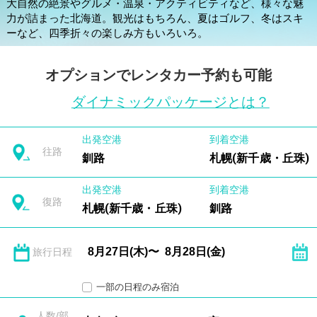
大自然の絶景やグルメ・温泉・アクティビティなど、様々な魅
力が詰まった北海道。観光はもちろん、夏はゴルフ、冬はスキ
ーなど、四季折々の楽しみ方もいろいろ。
オプションでレンタカー予約も可能
ダイナミックパッケージとは？
出発空港
到着空港
往路
釧路
札幌(新千歳・丘珠)
出発空港
到着空港
復路
札幌(新千歳・丘珠)
釧路
旅行日程
一部の日程のみ宿泊
人数/部