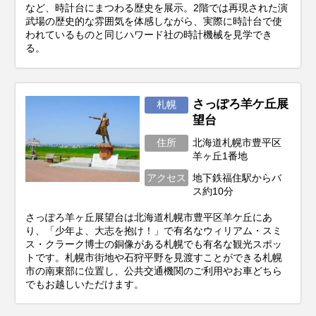
など、時計台にまつわる歴史を展示。2階では再現された演
武場の歴史的な雰囲気を体感しながら、実際に時計台で使
われているものと同じハワード社の時計機械を見学でき
る。
さっぽろ羊ケ丘展
札幌
望台
住所
北海道札幌市豊平区
羊ヶ丘1番地
アクセス
地下鉄福住駅からバ
ス約10分
さっぽろ羊ヶ丘展望台は北海道札幌市豊平区羊ケ丘にあ
り、「少年よ、大志を抱け！」で有名なウィリアム・スミ
ス・クラーク博士の銅像がある札幌でも有名な観光スポッ
トです。札幌市街地や石狩平野を見渡すことができる札幌
市の南東部に位置し、公共交通機関のご利用やお車どちら
でもお越しいただけます。