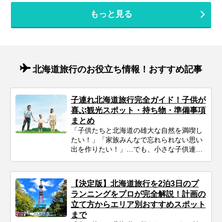
もっと見る
北海道旅行のお役立ち情報！おすすめ記事
子連れ北海道旅行完全ガイド！子供が
喜ぶ観光スポット・持ち物・準備事項
まとめ
「子供たちと北海道の雄大な自然を満喫し
たい！」「家族みんなで忘れられない思い
出を作りたい！」…でも、小さな子供連れ
の旅行は、準備や移動、現地の過ごし方な
ど、何かと不安がつきものですよね。ご安
心ください！ポイントを押さえてしっかり
【決定版】北海道旅行を2泊3日のプ
計画すれば、子連れ北海道旅行は最高の体
ランニングをプロが完全解説！計画の
験になります。 この記事では、子連れファ
立て方からエリア別おすすめスポット
ミリーが北海道旅行を思いっきり楽しむた
まで
めの、計画の立て方の基本から、子供が絶