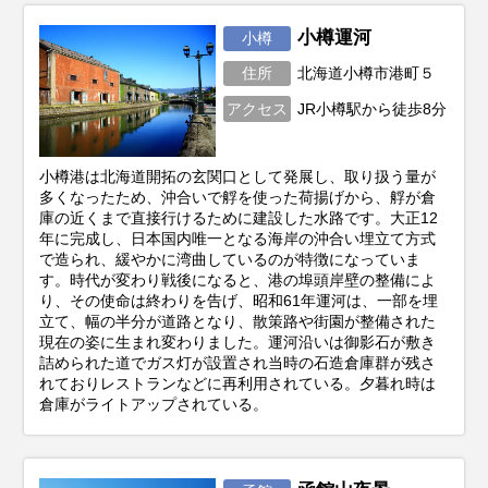
小樽運河
小樽
住所
北海道小樽市港町５
アクセス
JR小樽駅から徒歩8分
小樽港は北海道開拓の玄関口として発展し、取り扱う量が
多くなったため、沖合いで艀を使った荷揚げから、艀が倉
庫の近くまで直接行けるために建設した水路です。大正12
年に完成し、日本国内唯一となる海岸の沖合い埋立て方式
で造られ、緩やかに湾曲しているのが特徴になっていま
す。時代が変わり戦後になると、港の埠頭岸壁の整備によ
り、その使命は終わりを告げ、昭和61年運河は、一部を埋
立て、幅の半分が道路となり、散策路や街園が整備された
現在の姿に生まれ変わりました。運河沿いは御影石が敷き
詰められた道でガス灯が設置され当時の石造倉庫群が残さ
れておりレストランなどに再利用されている。夕暮れ時は
倉庫がライトアップされている。