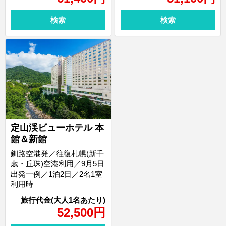
検索
検索
定山渓ビューホテル 本
館＆新館
釧路空港発／往復札幌(新千
歳・丘珠)空港利用／9月5日
出発一例／1泊2日／2名1室
利用時
52,500
円