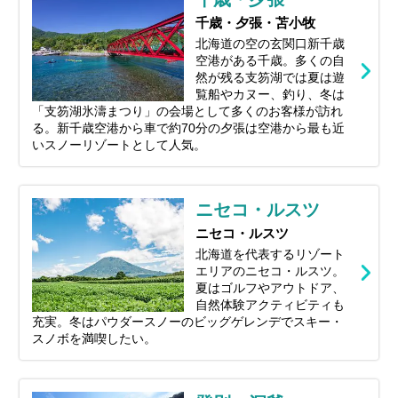
千歳・夕張・苫小牧
北海道の空の玄関口新千歳
空港がある千歳。多くの自
然が残る支笏湖では夏は遊
覧船やカヌー、釣り、冬は
「支笏湖氷濤まつり」の会場として多くのお客様が訪れ
る。新千歳空港から車で約70分の夕張は空港から最も近
いスノーリゾートとして人気。
ニセコ・ルスツ
ニセコ・ルスツ
北海道を代表するリゾート
エリアのニセコ・ルスツ。
夏はゴルフやアウトドア、
自然体験アクティビティも
充実。冬はパウダースノーのビッグゲレンデでスキー・
スノボを満喫したい。