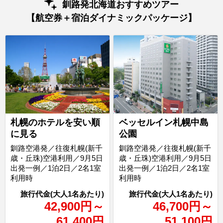
釧路発北海道おすすめツアー
【航空券＋宿泊ダイナミックパッケージ】
札幌のホテルを安い順
ベッセルイン札幌中島
に見る
公園
釧路空港発／往復札幌(新千
釧路空港発／往復札幌(新千
歳・丘珠)空港利用／9月5日
歳・丘珠)空港利用／9月5日
出発一例／1泊2日／2名1室
出発一例／1泊2日／2名1室
利用時
利用時
42,900
円
～
46,700
円
～
61,400
円
51,100
円