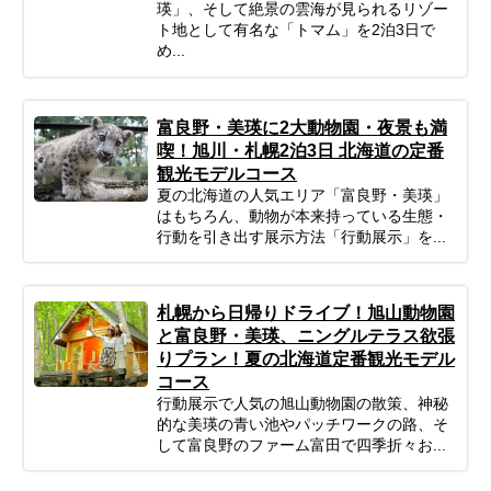
瑛」、そして絶景の雲海が見られるリゾー
ト地として有名な「トマム」を2泊3日で
め...
富良野・美瑛に2大動物園・夜景も満
喫！旭川・札幌2泊3日 北海道の定番
観光モデルコース
夏の北海道の人気エリア「富良野・美瑛」
はもちろん、動物が本来持っている生態・
行動を引き出す展示方法「行動展示」を...
札幌から日帰りドライブ！旭山動物園
と富良野・美瑛、ニングルテラス欲張
りプラン！夏の北海道定番観光モデル
コース
行動展示で人気の旭山動物園の散策、神秘
的な美瑛の青い池やパッチワークの路、そ
して富良野のファーム富田で四季折々お...