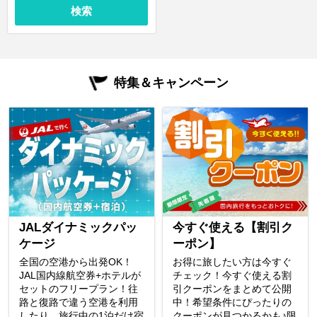
検索
特集＆キャンペーン
JALダイナミックパッ
今すぐ使える【割引ク
ケージ
ーポン】
全国の空港から出発OK！
お得に旅したい方は今すぐ
JAL国内線航空券+ホテルが
チェック！今すぐ使える割
セットのフリープラン！往
引クーポンをまとめて公開
路と復路で違う空港を利用
中！希望条件にぴったりの
したり、旅行中の1泊だけ宿
クーポンが見つかるかも♪限