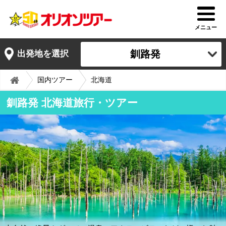
メニュー
釧路発
出発地を選択
国内ツアー
北海道
釧路発 北海道旅行・ツアー