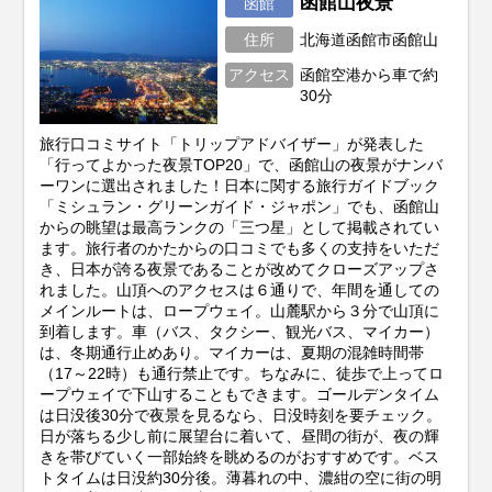
函館山夜景
函館
住所
北海道函館市函館山
アクセス
函館空港から車で約
30分
旅行口コミサイト「トリップアドバイザー」が発表した
「行ってよかった夜景TOP20」で、函館山の夜景がナンバ
ーワンに選出されました！日本に関する旅行ガイドブック
「ミシュラン・グリーンガイド・ジャポン」でも、函館山
からの眺望は最高ランクの「三つ星」として掲載されてい
ます。旅行者のかたからの口コミでも多くの支持をいただ
き、日本が誇る夜景であることが改めてクローズアップさ
れました。山頂へのアクセスは６通りで、年間を通しての
メインルートは、ロープウェイ。山麓駅から３分で山頂に
到着します。車（バス、タクシー、観光バス、マイカー）
は、冬期通行止めあり。マイカーは、夏期の混雑時間帯
（17～22時）も通行禁止です。ちなみに、徒歩で上ってロ
ープウェイで下山することもできます。ゴールデンタイム
は日没後30分で夜景を見るなら、日没時刻を要チェック。
日が落ちる少し前に展望台に着いて、昼間の街が、夜の輝
きを帯びていく一部始終を眺めるのがおすすめです。ベス
トタイムは日没約30分後。薄暮れの中、濃紺の空に街の明