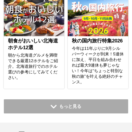
朝食がおいしい北海道
秋の国内旅行特集2026
ホテル12選
今年は11年ぶりに9月シル
バーウィークが到来！5連休
朝から北海道グルメを満喫
に加え、平日を組み合わせ
できる厳選12ホテルをご紹
れば最大9連休も夢じゃな
介。北海道旅行でのホテル
い！今年は“ちょっと特別な
選びの参考にしてみてくだ
秋の旅”を叶える絶好のチャ
さい。
ンス。
もっと見る