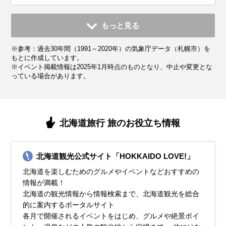
11月
12月
1月
2月
3月
4月
5月
6月
7月
もっと見る
平均気温・降水量
平均気温・降水量
平均気温・降水量
平均気温・降水量
平均気温・降水量
平均気温・降水量
平均気温・降水量
平均気温・降水量
平均気温・降水量
※参考：過去30年間（1991～2020年）の気象庁データ（札幌市）を
5.2℃
-0.9℃
-3.2℃
-2.7℃
1.1℃
7.3℃
13.0℃
17.0℃
21.1℃
113.8mm
114.5mm
108.4mm
91.9mm
77.6mm
54.6mm
55.5mm
60.4mm
90.7mm
もとに作成しています。
※イベント掲載情報は2025年1月時点のものとなり、中止や変更とな
っている場合があります。
気候・服装
気候・服装
気候・服装
気候・服装
気候・服装
気候・服装
気候・服装
気候・服装
気候・服装
スプリング
ダウン
ダウン
ダウン
ダウン
コート
コート
コート
コート
コート
パーカー
カーディガン
半袖シャツ
ジャケット
ジャケット
カーディガン
長袖シャツ
ワンピース
コート
ジャケット
ジャケット
ジャケット
ジャケット
11月の北海道は朝夕は吐く息が白くなり初雪が降る季節で、
12月の北海道は本格的な冬が始まり、平均気温は-5℃〜0℃程
1月の北海道は一年で最も寒い時期です。平均気温は-4℃くら
2月も1月と同じように厳しい寒さが続きます。平均気温
3月になると少し暖かくなりますが、まだ雪が多く残り、寒
4月の北海道は少しずつ春らしくなりますが、他の地域より
5月の北海道は春本番で、観光に最適な季節です。平均気温
6月の北海道は初夏を感じさせる時期で、平均気温は15℃〜
7月の北海道は過ごしやすい夏です。平均気温は20℃〜25℃
北海道旅行 旅のお役立ち情報
冬の訪れを感じられる時期です。平均気温は5℃〜10℃です
度です。外出時は、厚手のダウンジャケットや防寒用コート
いで、朝晩はさらに冷え込みます。外に出るときは、厚手の
は-3℃前後で、冷たい風が吹く日が多いです。そんな時は、
い日が続きます。平均気温は0℃前後で、朝夕の気温差が激し
も気温が低いです。平均気温は5℃〜10℃で、軽いコートや
は10℃〜15℃で、薄手のジャケットやカーディガンを着ると
20℃くらいです。日中は暖かいですが、朝晩は少し肌寒くな
で、半袖シャツや薄手のズボン、スカートなど軽い服装で十
が、日によっては氷点下になることもあります。厚手のダウ
を着てしっかり暖かくしましょう。ヒートテックやフリース
ダウンジャケットやコートをしっかり着ましょう。手袋やマ
長めの丈のダウンジャケットやコートを選ぶとよいでしょ
いので、厚手のコートやジャケットが必要です。日中は日差
ジャケットが役立ちます。日中は暖かく感じることもありま
ちょうど良いです。日中は暖かくなり、半袖シャツや薄手の
ることがあります。日中は長袖シャツや薄手のカーディガン
分です。ただし、朝晩は冷える日もあるため、薄手のカーデ
北海道観光公式サイト「HOKKAIDO LOVE!」
ンジャケットやコート、保温性の高いインナーを重ね着して
素材のインナーを重ね着し、耳を覆う帽子や厚手の手袋、マ
フラー、帽子などの小物も忘れずに！足元は滑りやすい雪道
う。マフラーや手袋で首元や手をしっかり守りましょう。特
しが強いと暖かく感じる日もあるため、重ね着をしてその日
すが、朝晩は冷え込むため、セーターや薄手のダウンを重ね
パンツで過ごせる日も増えますが、朝晩はまだ冷え込むこと
を用意し、寒さを感じたときには軽めのジャケットを羽織る
ィガンやストールを持参すると良いでしょう。日中は日差し
北海道を楽しむためのグルメやイベントなどおすすめの
しっかり防寒しましょう。また、帽子や手袋、マフラーとい
フラーも必須です。雪が積もって滑りやすくなるため、滑り
用の防寒ブーツがおすすめです。また、ヒートテックやフリ
に雪まつりなどの屋外イベントに参加する場合は、長時間寒
の温度に合わせて調整できるようにしましょう。インナーは
着すると快適です。また、雨が降ることもあるので、折りた
があるため、羽織れるものを用意しておくと便利です。天気
と良いでしょう。この時期は雨が降ることもあるため、折り
が強いこともあるため、帽子やサングラスを活用して紫外線
情報が満載！
った小物も必須です。足元は防寒ブーツを履いて、雪道でも
止め付きの防寒ブーツを用意してください。クリスマスや年
ースのインナーを重ね着すると体が温かく保てます。体をし
さにさらされるため、ヒートテックや厚手の靴下で防寒対策
薄手のヒートテックや長袖シャツがおすすめです。靴は引き
たみ傘を持ち歩くと安心です。足元には歩きやすいスニーカ
が変わりやすい時期でもあるため、雨具や折りたたみ傘を携
たたみ傘を持ち歩くと安心です。アウトドアを楽しむ場合に
対策を忘れないでください。快適な旅行をするために、軽量
北海道の観光情報から情報検索まで、北海道観光を総合
安全に歩けるようにしてください。寒さに慣れていない人は
末年始のイベントが多い時期ですが、寒さ対策をしっかりし
っかり温めるのがポイント。重ね着をうまく活用して、寒い
を万全にすることが重要です。滑り止め付きの防寒ブーツを
続き滑り止め付きのものを選んでください。寒暖差が大きい
ーや防滑シューズを選び、観光を快適に楽しんでください。
帯するのがおすすめです。快適に歩けるスニーカーを履い
は、歩きやすいスニーカーやローファーを履くのがおすすめ
で歩きやすいスニーカーを履くことをおすすめします。
的に案内するポータルサイト
特に防寒対策を万全にすることをおすすめします。
て楽しい旅行を満喫しましょう。
外でも快適に過ごせるようにしましょう。
履いて、安心して雪道を歩けるようにしましょう。
時期なので、天気に応じて服装を選ぶことがポイントです。
て、北海道の自然を楽しみましょう。
です。
各月で開催されるイベントをはじめ、グルメや絶景ポイ
イベント・観光
イベント・観光