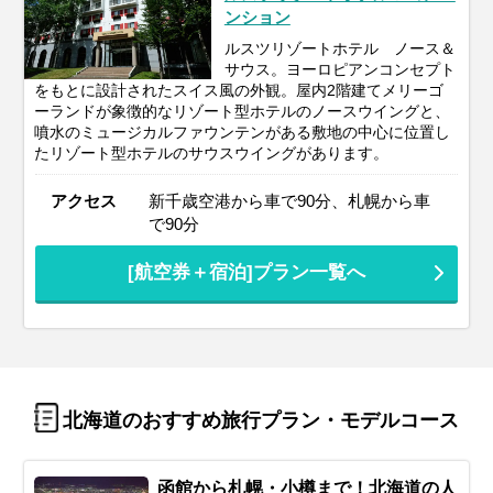
ンション
ルスツリゾートホテル ノース＆
サウス。ヨーロピアンコンセプト
をもとに設計されたスイス風の外観。屋内2階建てメリーゴ
ーランドが象徴的なリゾート型ホテルのノースウイングと、
噴水のミュージカルファウンテンがある敷地の中心に位置し
たリゾート型ホテルのサウスウイングがあります。
アクセス
新千歳空港から車で90分、札幌から車
で90分
[航空券＋宿泊]プラン一覧へ
北海道のおすすめ旅行プラン・モデルコース
函館から札幌・小樽まで！北海道の人