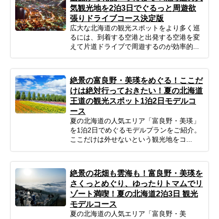
気観光地を2泊3日でぐるっと周遊欲
張りドライブコース決定版
広大な北海道の観光スポットをより多く巡
るには、到着する空港と出発する空港を変
えて片道ドライブで周遊するのが効率的...
絶景の富良野・美瑛をめぐる！ここだ
けは絶対行っておきたい！夏の北海道
王道の観光スポット1泊2日モデルコ
ース
夏の北海道の人気エリア「富良野・美瑛」
を1泊2日でめぐるモデルプランをご紹介。
ここだけは外せないという観光地をコ...
絶景の花畑も雲海も！富良野・美瑛を
さくっとめぐり、ゆったりトマムでリ
ゾート満喫！夏の北海道2泊3日 観光
モデルコース
夏の北海道の人気エリア「富良野・美