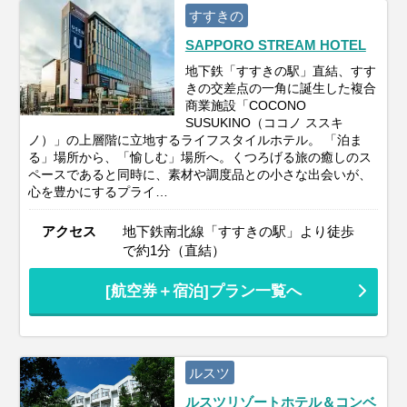
すすきの
SAPPORO STREAM HOTEL
地下鉄「すすきの駅」直結、すす
きの交差点の一角に誕生した複合
商業施設「COCONO
SUSUKINO（ココノ ススキ
ノ）」の上層階に立地するライフスタイルホテル。 「泊ま
る」場所から、「愉しむ」場所へ。くつろげる旅の癒しのス
ペースであると同時に、素材や調度品との小さな出会いが、
心を豊かにするプライ…
アクセス
地下鉄南北線「すすきの駅」より徒歩
で約1分（直結）
[航空券＋宿泊]プラン一覧へ
ルスツ
ルスツリゾートホテル＆コンベ