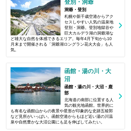
登別・洞爺
洞爺・登別
札幌や新千歳空港からアク
セスしやすい人気の温泉地
登別・洞爺。登別地獄谷や
巨大カルデラ湖の洞爺湖な
ど雄大な自然を体感できるエリア。毎年4月下旬から10
月末まで開催される「洞爺湖ロングラン花火大会」も人
気。
函館・湯の川・大
沼
函館・湯の川・大沼・鹿
部
北海道の南部に位置する人
気の観光地函館。世界的に
も有名な函館山からの夜景や星形が印象的な史跡五稜郭
など見所がいっぱい。函館空港からもほど近い湯の川温
泉や自然豊かな大沼公園にも足を伸ばしてみたい。