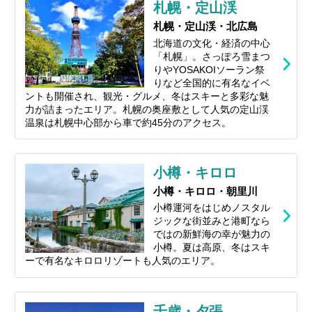
札幌・定山渓
るコツまで、北海道旅行を120%楽しむた
めの情報をお届けします！
札幌・定山渓・北広島
北海道の文化・経済の中心
「札幌」。さっぽろ雪まつ
りやYOSAKOIソーラン祭
りなど全国的に有名なイベ
ントも開催され、観光・グルメ、冬はスキーと多彩な魅
力が詰まったエリア。札幌の奥座敷として人気の定山渓
温泉は札幌中心部から車で約45分のアクセス。
小樽・キロロ
小樽・キロロ・朝里川
小樽運河をはじめノスタル
ジックな街並みと港町なら
ではの新鮮海の幸が魅力の
小樽。夏は高原、冬はスキ
ーで有名なキロロリゾートも人気のエリア。
千歳・夕張