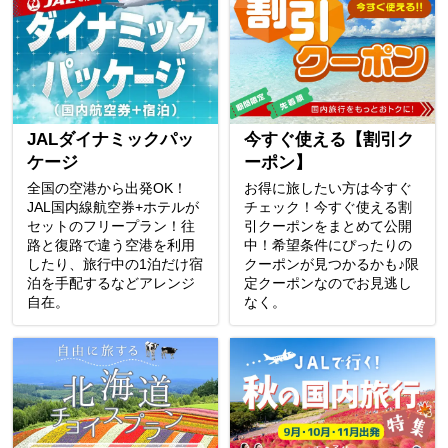
JALダイナミックパッ
今すぐ使える【割引ク
ケージ
ーポン】
全国の空港から出発OK！
お得に旅したい方は今すぐ
JAL国内線航空券+ホテルが
チェック！今すぐ使える割
セットのフリープラン！往
引クーポンをまとめて公開
路と復路で違う空港を利用
中！希望条件にぴったりの
したり、旅行中の1泊だけ宿
クーポンが見つかるかも♪限
泊を手配するなどアレンジ
定クーポンなのでお見逃し
自在。
なく。