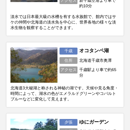
アクセス
新千歳空港より車で
約10分
淡水では日本最大級の水槽を有する水族館で、館内ではサ
ケの仲間や北海道の淡水魚を中心に、世界各地の様々な淡
水生物を観察することができます。
オコタンペ湖
千歳
住所
北海道千歳市奥潭
アクセス
千歳駅より車で約65
分
北海道3大秘湖と称される神秘の湖です。天候や見る角度・
時間によって、湖水の色がエメラルドグリーンやコバルト
ブルーなどに変化して見えます。
ゆにガーデン
夕張