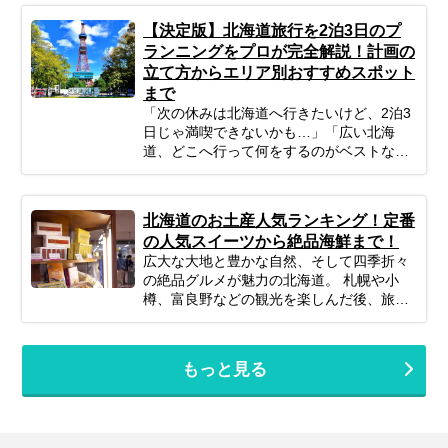
心ください！ポイントを押さえてしっかり
【決定版】北海道旅行を2泊3日のプ
計画すれば、子連れ北海道旅行は最高の体
ランニングをプロが完全解説！計画の
験になります。 この記事では、子連れファ
立て方からエリア別おすすめスポット
ミリーが北海道旅行を思いっきり楽しむた
まで
めの、計画の立て方の基本から、子供が絶
対喜ぶおすすめスポット＆アクティビテ
「次の休みは北海道へ行きたいけど、2泊3
ィ、ホテル選びの秘訣、そしてあると便利
日じゃ満喫できないかも…」「広い北海
な持ち物や注意点まで、パパママ目線で徹
道、どこへ行って何をするのがベストな
底解説！この記事を読んで、子連れ旅行の
の？」そんな風に悩んでいませんか？短い
不安を解消し、家族みんなの笑顔があふれ
休みでも、事前の計画次第で北海道の雄大
る北海道旅行を実現しましょう♪
な自然、美味しいグルメ、心癒される景色
北海道のお土産人気ランキング！定番
をたっぷり楽しむことは可能です！この記
の人気スイーツから絶品海鮮まで！
事では、忙しいあなたのために、2泊3日の
広大な大地と豊かな自然、そして四季折々
北海道旅行を最大限に楽しむための計画の
の絶品グルメが魅力の北海道。 札幌や小
立て方から、エリア別の魅力、旅を充実さ
樽、富良野などの観光を楽しんだ後、旅の
せるための秘訣まで、ぎゅっと凝縮してお
最後に待っている楽しみといえば「お土産
届けします。あなただけの特別な北海道旅
選び」です。 北海道の空の玄関口「新千歳
行を実現するためのヒントを見つけて、最
空港」は、単なる空港という枠を超え、道
高の思い出を作りに出かけましょう！
もっと見る
内の美味しいものが全て集まる巨大なショ
ッピングモールのような場所。しかし、あ
まりにも魅力的でお店が多すぎるため、
「結局どれが一番ハズさない？」「職場や