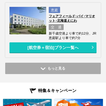
恵庭
フェアフィールド･バイ･マリオ
ット･北海道えにわ
交 通
新千歳空港より車で約12分、JR
恵庭駅より車で約7分
[航空券＋宿泊]プラン一覧へ
もっと見る
特集＆キャンペーン