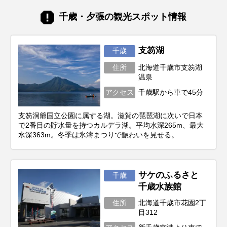
ママ友に配るのにセンスが良いのは？」と
迷ってしまうことも。 そこで今回は、新千
千歳・夕張の観光スポット情報
歳空港や北海道観光で購入できるお土産・
スイーツを厳選してご紹介します。誰もが
知る王道の定番から、市場直送の豪華海
鮮、ご飯もお酒も進む絶品グルメまで、人
支笏湖
千歳
気アイテムをランキング形式やカテゴリ別
住所
北海道千歳市支笏湖
にお届けします。
温泉
アクセス
千歳駅から車で45分
支笏洞爺国立公園に属する湖。滋賀の琵琶湖に次いで日本
で2番目の貯水量を持つカルデラ湖。平均水深265m、最大
水深363m。冬季は氷濤まつりで賑わいを見せる。
サケのふるさと
千歳
千歳水族館
住所
北海道千歳市花園2丁
目312