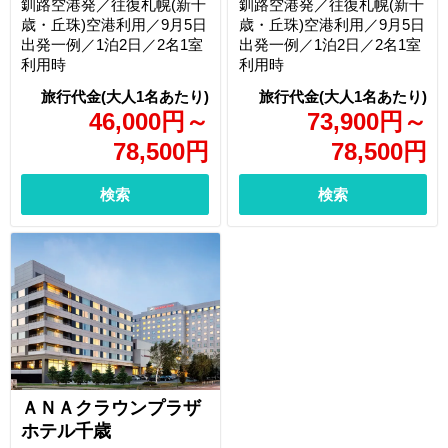
釧路空港発／往復札幌(新千
釧路空港発／往復札幌(新千
歳・丘珠)空港利用／9月5日
歳・丘珠)空港利用／9月5日
出発一例／1泊2日／2名1室
出発一例／1泊2日／2名1室
利用時
利用時
46,000
円
～
73,900
円
～
78,500
円
78,500
円
検索
検索
ＡＮＡクラウンプラザ
ホテル千歳