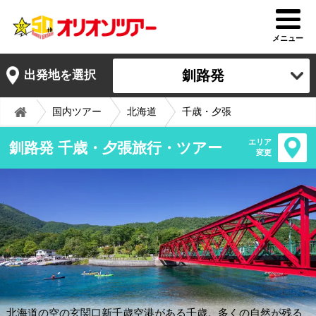
メニュー
釧路発
出発地を選択
国内ツアー
北海道
千歳・夕張
エリア
釧路発 千歳・夕張旅行・ツアー
変更
北海道の空の玄関口新千歳空港がある千歳。多くの自然が残る