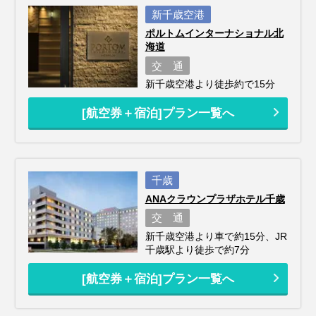
新千歳空港
ポルトムインターナショナル北
海道
交 通
新千歳空港より徒歩約で15分
[航空券＋宿泊]プラン一覧へ
千歳
ANAクラウンプラザホテル千歳
交 通
新千歳空港より車で約15分、JR
千歳駅より徒歩で約7分
[航空券＋宿泊]プラン一覧へ