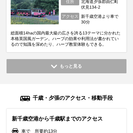
住所
北海道夕張郡由仁町
伏見134-2
アクセス
新千歳空港より車で
30分
総面積14haの国内最大級の広さを誇る13テーマに分かれた
本格英国風ガーデン。ハーブの効果や利用法が書かれてい
るので知識を深めたり、ハーブ教室体験もできる。
もっと見る
千歳・夕張のアクセス・移動手段
新千歳空港から千歳駅までのアクセス
車で 所要約13分