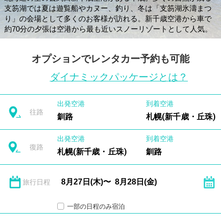
支笏湖では夏は遊覧船やカヌー、釣り、冬は「支笏湖氷濤まつ
り」の会場として多くのお客様が訪れる。新千歳空港から車で
約70分の夕張は空港から最も近いスノーリゾートとして人気。
オプションでレンタカー予約も可能
ダイナミックパッケージとは？
出発空港
到着空港
往路
釧路
札幌(新千歳・丘珠)
出発空港
到着空港
復路
札幌(新千歳・丘珠)
釧路
旅行日程
一部の日程のみ宿泊