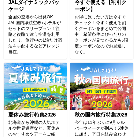
JALダイナミックパッ
今すぐ使える【割引ク
ケージ
ーポン】
全国の空港から出発OK！
お得に旅したい方は今すぐ
JAL国内線航空券+ホテルが
チェック！今すぐ使える割
セットのフリープラン！往
引クーポンをまとめて公開
路と復路で違う空港を利用
中！希望条件にぴったりの
したり、旅行中の1泊だけ宿
クーポンが見つかるかも♪限
泊を手配するなどアレンジ
定クーポンなのでお見逃し
自在。
なく。
夏休み旅行特集2026
秋の国内旅行特集2026
北海道から沖縄の人気ホテ
今年は11年ぶりに9月シル
ルや世界遺産など、夏休み
バーウィークが到来！5連休
のおすすめツアーをご紹
に加え、平日を組み合わせ