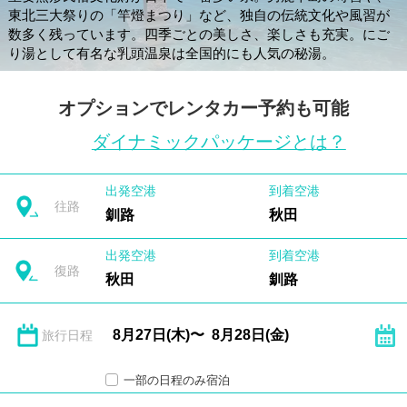
東北三大祭りの「竿燈まつり」など、独自の伝統文化や風習が
数多く残っています。四季ごとの美しさ、楽しさも充実。にご
り湯として有名な乳頭温泉は全国的にも人気の秘湯。
オプションでレンタカー予約も可能
ダイナミックパッケージとは？
出発空港
到着空港
往路
釧路
秋田
出発空港
到着空港
復路
秋田
釧路
旅行日程
一部の日程のみ宿泊