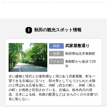
秋田の観光スポット情報
武家屋敷通り
角館
住所
秋田県仙北市角館町
アクセス
角館駅から徒歩で20
分
古い建物と現代とが違和感なく溶けあう武家屋敷。町を一
望できる古城山に立つと，防火帯としてもうけられた火除
けと呼ばれる広場を境に、内町（武士の町）、外町（商人
の町）が画然と区別されている。古城山、桧木内川の清
流、古木による緑、街路の配置などは“みちのくの小京都”の
名に恥じない。