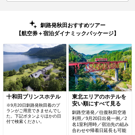
釧路発秋田おすすめツアー
【航空券＋宿泊ダイナミックパッケージ】
十和田プリンスホテル
東北エリアのホテルを
安い順にすべて見る
※9月20日釧路発秋田着のプ
ランがご用意できませんでし
釧路空港発／往復秋田空港
た。下記ボタンよりほかの日
利用／9月20日出発一例／2
付で検索ください。
名1室利用時／宿泊先の組み
合わせや帰着日延長も可能