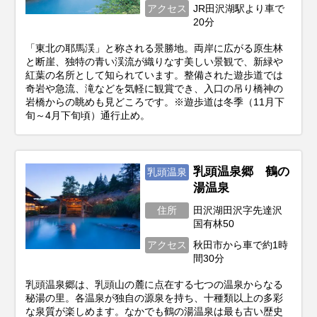
アクセス
JR田沢湖駅より車で
20分
「東北の耶馬渓」と称される景勝地。両岸に広がる原生林
と断崖、独特の青い渓流が織りなす美しい景観で、新緑や
紅葉の名所として知られています。整備された遊歩道では
奇岩や急流、滝などを気軽に観賞でき、入口の吊り橋神の
岩橋からの眺めも見どころです。※遊歩道は冬季（11月下
旬～4月下旬頃）通行止め。
乳頭温泉郷 鶴の
乳頭温泉
湯温泉
住所
田沢湖田沢字先達沢
国有林50
アクセス
秋田市から車で約1時
間30分
乳頭温泉郷は、乳頭山の麓に点在する七つの温泉からなる
秘湯の里。各温泉が独自の源泉を持ち、十種類以上の多彩
な泉質が楽しめます。なかでも鶴の湯温泉は最も古い歴史