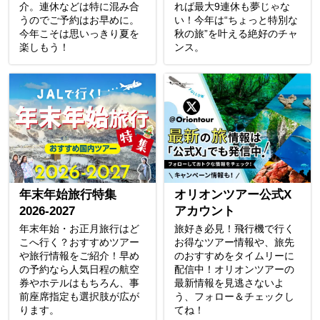
介。連休などは特に混み合
れば最大9連休も夢じゃな
うのでご予約はお早めに。
い！今年は“ちょっと特別な
今年こそは思いっきり夏を
秋の旅”を叶える絶好のチャ
楽しもう！
ンス。
年末年始旅行特集
オリオンツアー公式X
2026-2027
アカウント
年末年始・お正月旅行はど
旅好き必見！飛行機で行く
こへ行く？おすすめツアー
お得なツアー情報や、旅先
や旅行情報をご紹介！早め
のおすすめをタイムリーに
の予約なら人気日程の航空
配信中！オリオンツアーの
券やホテルはもちろん、事
最新情報を見逃さないよ
前座席指定も選択肢が広が
う、フォロー＆チェックし
ります。
てね！