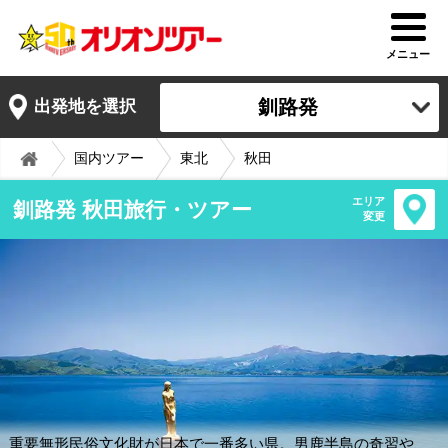
メニュー
釧路発
出発地を選択
国内ツアー
東北
秋田
エリア
釧路発 秋田旅行・ツアー
変更
重要無形民俗文化財が日本で一番多い県。男鹿半島の奇習や、