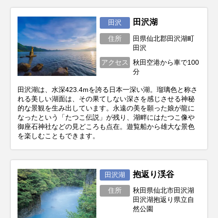
田沢湖
田沢
住所
田県仙北郡田沢湖町
田沢
アクセス
秋田空港から車で100
分
田沢湖は、水深423.4mを誇る日本一深い湖。瑠璃色と称さ
れる美しい湖面は、その果てしない深さを感じさせる神秘
的な景観を生み出しています。永遠の美を願った娘が龍に
なったという「たつこ伝説」が残り、湖畔にはたつこ像や
御座石神社などの見どころも点在。遊覧船から雄大な景色
を楽しむこともできます。
抱返り渓谷
田沢湖
住所
秋田県仙北市田沢湖
田沢湖抱返り県立自
然公園