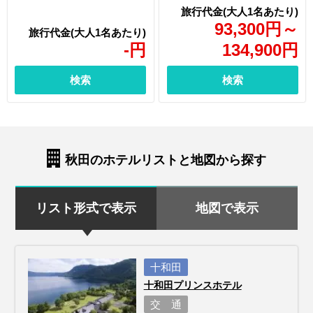
93,300
円
～
-
円
134,900
円
検索
検索
秋田のホテルリストと地図から探す
リスト形式で表示
地図で表示
十和田
十和田プリンスホテル
交 通