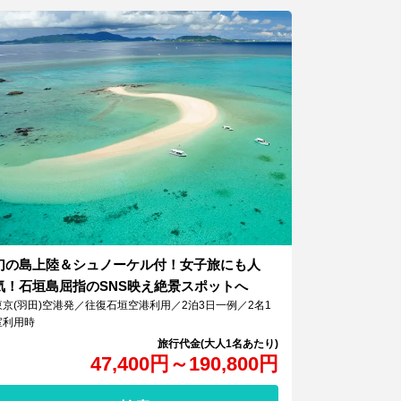
幻の島上陸＆シュノーケル付！女子旅にも人
気！石垣島屈指のSNS映え絶景スポットへ
東京(羽田)空港発／往復石垣空港利用／2泊3日一例／2名1
室利用時
47,400
円
～
190,800
円