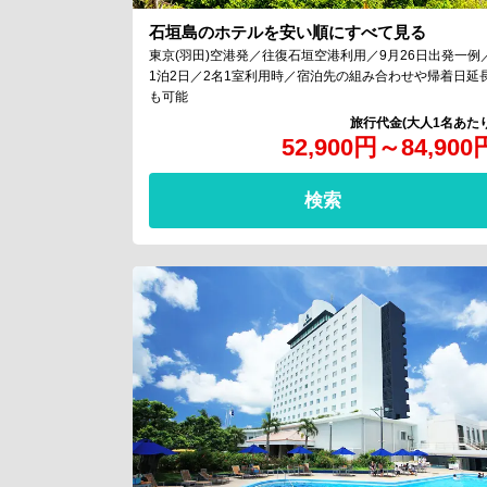
石垣島のホテルを安い順にすべて見る
東京(羽田)空港発／往復石垣空港利用／9月26日出発一例
1泊2日／2名1室利用時／宿泊先の組み合わせや帰着日延
も可能
52,900
円
～
84,900
検索