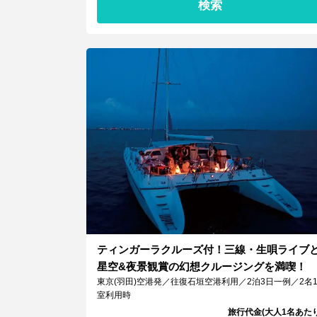
検索
ティンガーラクルーズ付！三線・生唄ライブ
星空&夜景観賞の幻想クルージングを満喫！
東京(羽田)空港発／往復石垣空港利用／2泊3日一例／2名
室利用時