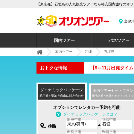
【東京発】石垣島の人気観光ツアーなら格安国内旅行のオリオ
出発
国内ツアー
バスツアー
国内ツアー
沖縄
石垣島
おトクな情報
【9～11月出発タイ
ダイナミック
パッケージ
国内ツアー
セットプラン
航空券＋宿泊を自由に組み合わせ
現地交通・体験がセットでおトク
オプションでレンタカー予約も可能
ダイナミックパッケージとは？
出発空港
到着空港
往路
出発空港
到着空港