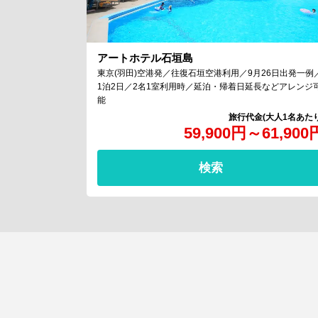
アートホテル石垣島
東京(羽田)空港発／往復石垣空港利用／9月26日出発一例
1泊2日／2名1室利用時／延泊・帰着日延長などアレンジ
能
59,900
円
～
61,900
検索