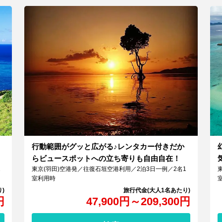
行動範囲がグッと広がる♪レンタカー付きだか
らビュースポットへの立ち寄りも自由自在！
1
東京(羽田)空港発／往復石垣空港利用／2泊3日一例／2名1
室利用時
円
47,900
円
～
209,300
円