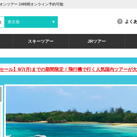
ンツアー 24時間オンライン予約可能
よく
地
東京発
スキーツアー
JRツアー
ムセール】9/7(月)までの期間限定！飛行機で行く人気国内ツアー