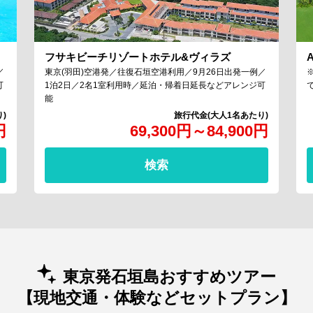
フサキビーチリゾートホテル&ヴィラズ
／
東京(羽田)空港発／往復石垣空港利用／9月26日出発一例／
可
1泊2日／2名1室利用時／延泊・帰着日延長などアレンジ可
能
円
69,300
円
～
84,900
円
検索
東京発石垣島おすすめツアー
【現地交通・体験などセットプラン】