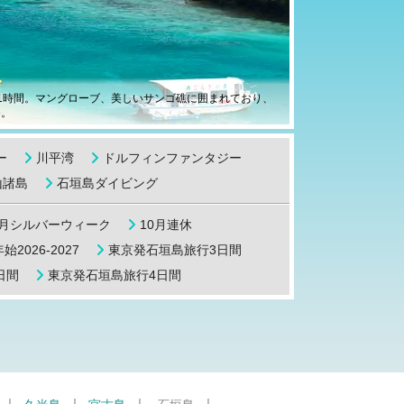
1時間。マングローブ、美しいサンゴ礁に囲まれており、
め。
ー
川平湾
ドルフィンファンタジー
山諸島
石垣島ダイビング
9月シルバーウィーク
10月連休
始2026-2027
東京発石垣島旅行3日間
日間
東京発石垣島旅行4日間