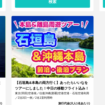
検索
と
【石垣島&本島の両方行く】あったらいいなを
ツアーにしました！中日の移動フライト込み！
1
東京(羽田)空港発／往復沖縄(那覇)空港空港・石垣空港利用
／2泊3日一例／2名1室利用時