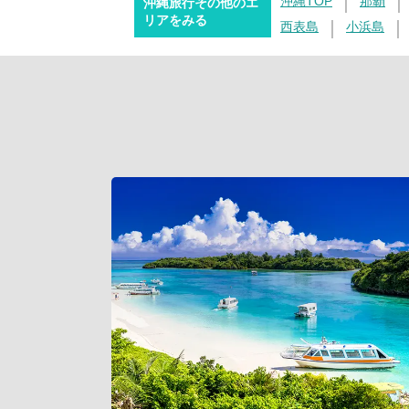
沖縄TOP
那覇
沖縄旅行その他のエ
リアをみる
西表島
小浜島