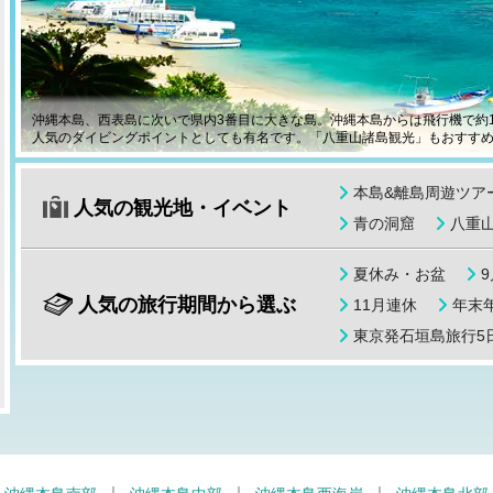
沖縄本島、西表島に次いで県内3番目に大きな島。沖縄本島からは飛行機で約
人気のダイビングポイントとしても有名です。「八重山諸島観光」もおすす
本島&離島周遊ツア
人気の観光地・イベント
青の洞窟
八重
夏休み・お盆
人気の旅行期間から選ぶ
11月連休
年末年
東京発石垣島旅行5