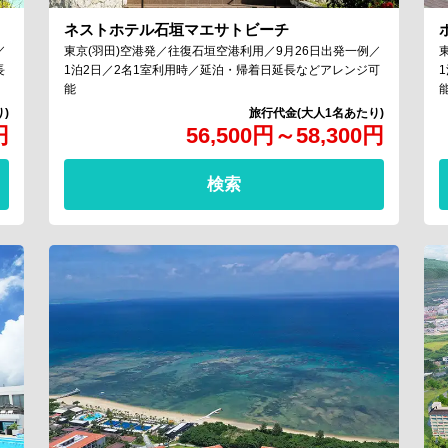
ネストホテル石垣マエサトビーチ
／
東京(羽田)空港発／往復石垣空港利用／9月26日出発一例／
長
1泊2日／2名1室利用時／延泊・帰着日延長などアレンジ可
能
円
56,500
円
～
58,300
円
検索