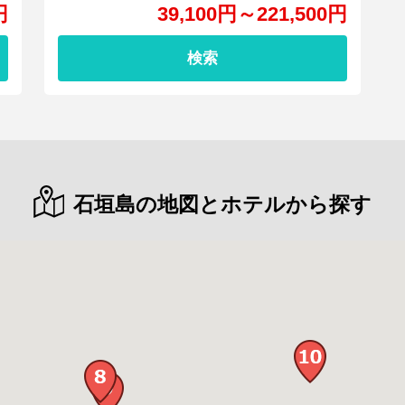
円
39,100
円
～
221,500
円
検索
石垣島の地図とホテルから探す