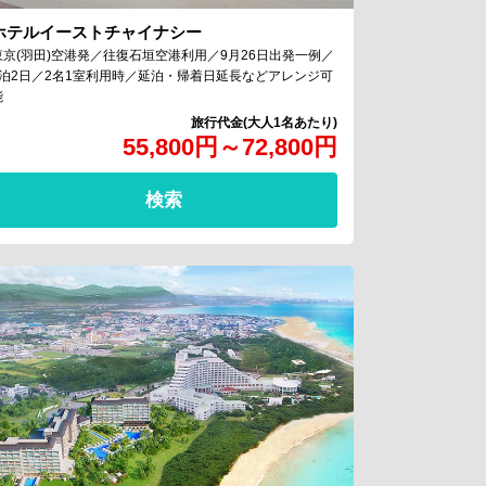
ホテルイーストチャイナシー
東京(羽田)空港発／往復石垣空港利用／9月26日出発一例／
1泊2日／2名1室利用時／延泊・帰着日延長などアレンジ可
能
55,800
円
～
72,800
円
検索