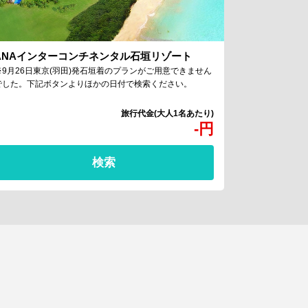
ANAインターコンチネンタル石垣リゾート
※9月26日東京(羽田)発石垣着のプランがご用意できません
でした。下記ボタンよりほかの日付で検索ください。
-
円
検索