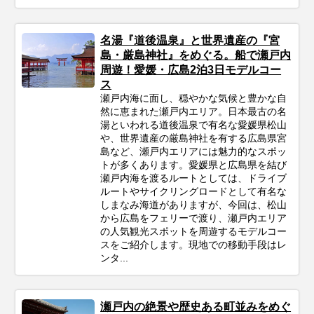
名湯『道後温泉』と世界遺産の『宮
島・厳島神社』をめぐる。船で瀬戸内
周遊！愛媛・広島2泊3日モデルコー
ス
瀬戸内海に面し、穏やかな気候と豊かな自
然に恵まれた瀬戸内エリア。日本最古の名
湯といわれる道後温泉で有名な愛媛県松山
や、世界遺産の厳島神社を有する広島県宮
島など、瀬戸内エリアには魅力的なスポッ
トが多くあります。愛媛県と広島県を結び
瀬戸内海を渡るルートとしては、ドライブ
ルートやサイクリングロードとして有名な
しまなみ海道がありますが、今回は、松山
から広島をフェリーで渡り、瀬戸内エリア
の人気観光スポットを周遊するモデルコー
スをご紹介します。現地での移動手段はレ
ンタ...
瀬戸内の絶景や歴史ある町並みをめぐ