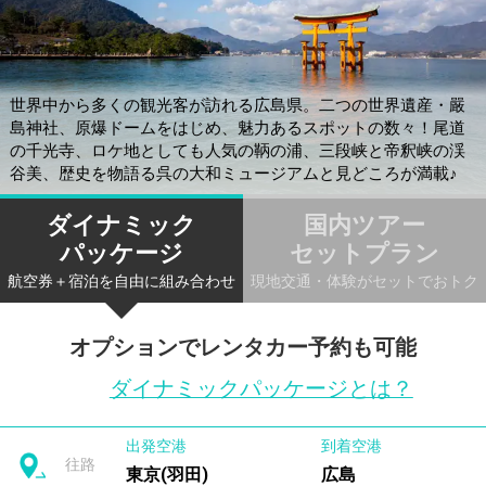
世界中から多くの観光客が訪れる広島県。二つの世界遺産・嚴
島神社、原爆ドームをはじめ、魅力あるスポットの数々！尾道
の千光寺、ロケ地としても人気の鞆の浦、三段峡と帝釈峡の渓
谷美、歴史を物語る呉の大和ミュージアムと見どころが満載♪
ダイナミック
国内ツアー
パッケージ
セットプラン
航空券＋宿泊を自由に組み合わせ
現地交通・体験がセットでおトク
オプションでレンタカー予約も可能
ダイナミックパッケージとは？
出発空港
到着空港
往路
東京(羽田)
広島