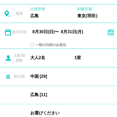
出発空港
到着空港
復路
広島
東京(羽田)
旅行日程
一部の日程のみ宿泊
人数/部
屋数
宿泊地