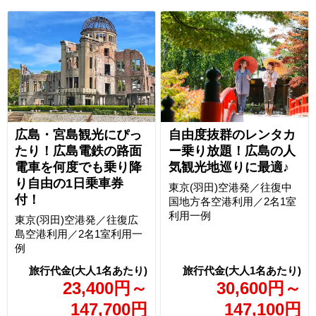
広島・宮島観光にぴっ
自由度抜群のレンタカ
たり！広島電鉄の路面
ー乗り放題！広島の人
電車を何度でも乗り降
気観光地巡りに最適♪
り自由の1日乗車券
東京(羽田)空港発／往復中
付！
国地方各空港利用／2名1室
利用一例
東京(羽田)空港発／往復広
島空港利用／2名1室利用一
例
23,400
円
～
30,600
円
～
147,700
円
147,100
円