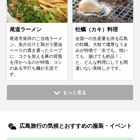
尾道ラーメン
牡蠣（カキ）料理
尾道市発祥のご当地ラーメ
全国一の生産量を誇る広島
ン。魚介出汁と鶏ガラ醤油
の牡蠣。大粒で濃厚なうま
ベースの透き通ったスープ
みが特徴で「生でも、焼い
に、コクを加える豚の背脂
ても、揚げても絶品！」
を浮かべるのが特徴。コシ
と、どんな料理にしても間
のある平打ち麺が主流で
違いない美味しさです。
す。
もっと見る
広島旅行の気候とおすすめの服装・イベント