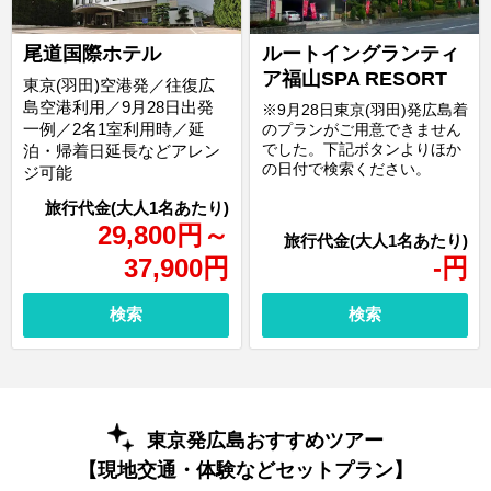
尾道国際ホテル
ルートイングランティ
ア福山SPA RESORT
東京(羽田)空港発／往復広
島空港利用／9月28日出発
※9月28日東京(羽田)発広島着
一例／2名1室利用時／延
のプランがご用意できません
でした。下記ボタンよりほか
泊・帰着日延長などアレン
の日付で検索ください。
ジ可能
29,800
円
～
37,900
円
-
円
検索
検索
東京発広島おすすめツアー
【現地交通・体験などセットプラン】