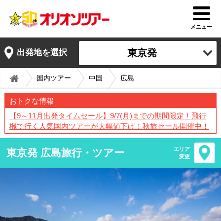
メニュー
東京発
出発地を選択
国内ツアー
中国
広島
おトクな情報
【9～11月出発タイムセール】9/7(月)までの期間限定！飛行
機で行く人気国内ツアーが大幅値下げ！秋旅セール開催中！
エリア
東京発 広島旅行・ツアー
変更