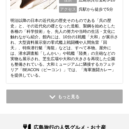
アクセス
呉駅から徒歩で5分
明治以降の日本の近代化の歴史そのものである「呉の歴
史」と、その近代化の礎となった造船、製鋼を始めとした
各種の「科学技術」を、先人の努力や当時の生活・文化に
触れながら紹介。館内には、10分の1戦艦「大和」が展示さ
れ、大型資料展示室の零式艦上戦闘機や人間魚雷「回
天」、特殊潜行艇「海龍」などは、すべて本物。屋外に
は、潜水調査船「しんかい」や戦艦「陸奥」の主砲などの
実物も展示され、芝生広場や大和の大きさを再現した公園
も整備されている。大和ミュージアムに隣接するカフェテ
リア「BEACON（ビーコン）」では、「海軍激闘カレー」
を提供している。
もっと見る
広島旅行の人気グルメ・お土産