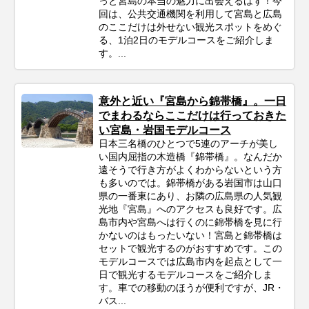
っと宮島の本当の魅力に出会えるはず！今
回は、公共交通機関を利用して宮島と広島
のここだけは外せない観光スポットをめぐ
る、1泊2日のモデルコースをご紹介しま
す。...
意外と近い『宮島から錦帯橋』。一日
でまわるならここだけは行っておきた
い宮島・岩国モデルコース
日本三名橋のひとつで5連のアーチが美し
い国内屈指の木造橋『錦帯橋』。なんだか
遠そうで行き方がよくわからないという方
も多いのでは。錦帯橋がある岩国市は山口
県の一番東にあり、お隣の広島県の人気観
光地『宮島』へのアクセスも良好です。広
島市内や宮島へは行くのに錦帯橋を見に行
かないのはもったいない！宮島と錦帯橋は
セットで観光するのがおすすめです。この
モデルコースでは広島市内を起点として一
日で観光するモデルコースをご紹介しま
す。車での移動のほうが便利ですが、JR・
バス...