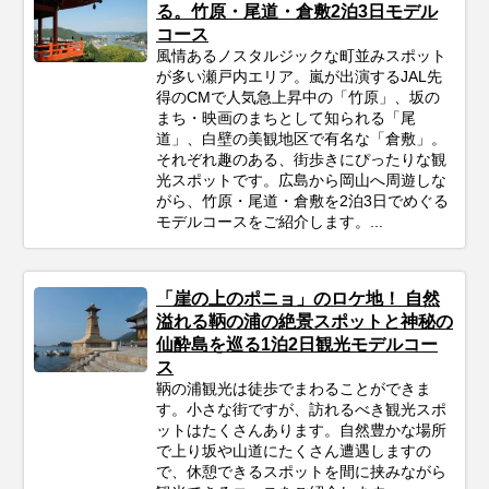
る。竹原・尾道・倉敷2泊3日モデル
コース
風情あるノスタルジックな町並みスポット
が多い瀬戸内エリア。嵐が出演するJAL先
得のCMで人気急上昇中の「竹原」、坂の
まち・映画のまちとして知られる「尾
道」、白壁の美観地区で有名な「倉敷」。
それぞれ趣のある、街歩きにぴったりな観
光スポットです。広島から岡山へ周遊しな
がら、竹原・尾道・倉敷を2泊3日でめぐる
モデルコースをご紹介します。...
「崖の上のポニョ」のロケ地！ 自然
溢れる鞆の浦の絶景スポットと神秘の
仙酔島を巡る1泊2日観光モデルコー
ス
鞆の浦観光は徒歩でまわることができま
す。小さな街ですが、訪れるべき観光スポ
ットはたくさんあります。自然豊かな場所
で上り坂や山道にたくさん遭遇しますの
で、休憩できるスポットを間に挟みながら