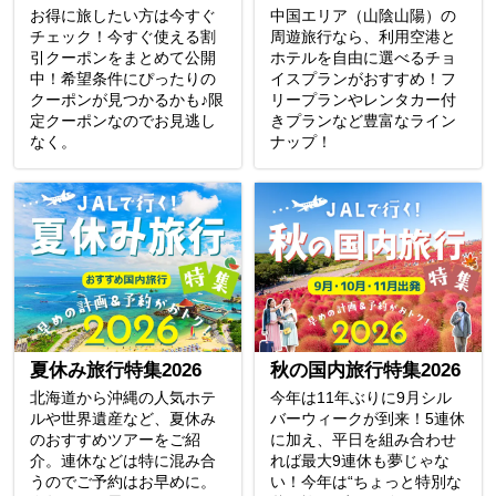
お得に旅したい方は今すぐ
中国エリア（山陰山陽）の
チェック！今すぐ使える割
周遊旅行なら、利用空港と
引クーポンをまとめて公開
ホテルを自由に選べるチョ
中！希望条件にぴったりの
イスプランがおすすめ！フ
クーポンが見つかるかも♪限
リープランやレンタカー付
定クーポンなのでお見逃し
きプランなど豊富なライン
なく。
ナップ！
夏休み旅行特集2026
秋の国内旅行特集2026
北海道から沖縄の人気ホテ
今年は11年ぶりに9月シル
ルや世界遺産など、夏休み
バーウィークが到来！5連休
のおすすめツアーをご紹
に加え、平日を組み合わせ
介。連休などは特に混み合
れば最大9連休も夢じゃな
うのでご予約はお早めに。
い！今年は“ちょっと特別な