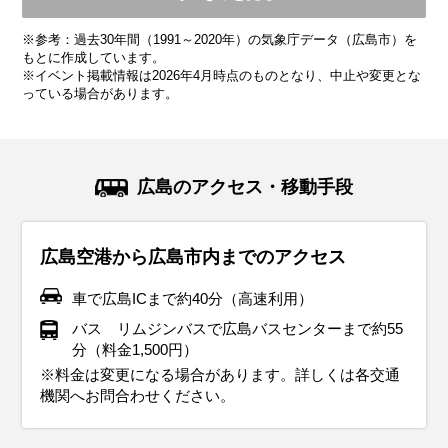
平均気温・降水量
平均気温・降水量
平均気温・降水量
平均気温・降水量
平均気温・降水量
平均気温・降水量
平均気温・降水量
平均気温・降水量
平均気温・降水量
※参考：過去30年間（1991～2020年）の気象庁データ（広島市）を
12.9℃
7.5℃
5.4℃
6.2℃
9.5℃
14.8℃
19.6℃
23.2℃
27.2℃
69.3mm
54.0mm
46.2mm
64.0mm
118.3mm
141.0mm
169.8mm
226.5mm
279.8mm
もとに作成しています。
※イベント掲載情報は2026年4月時点のものとなり、中止や変更とな
っている場合があります。
気候・服装
気候・服装
気候・服装
気候・服装
気候・服装
気候・服装
気候・服装
気候・服装
気候・服装
スプリング
スプリング
ダウン
ダウン
ダウン
ニット
コート
コート
コート
コート
カーディガン
長袖シャツ
半袖シャツ
ジャケット
ジャケット
長袖シャツ
レインコート
ワンピース
コート
ジャケット
ジャケット
ジャケット
コート
11月の広島地方は秋の終わりを感じる季節で、平均気温は
12月の広島地方は平均気温が8℃前後で、最低気温は5℃を下
1月の広島地方は冬本番。平均気温は約5℃と寒い日が続きま
2月の広島地方も1月に引き続き寒い日が多いですが、少しず
3月の広島地方は春を感じられる季節です。平均気温は10℃
4月の広島地方は春本番！桜が満開になり、観光にぴったり
5月の広島地方は初夏の爽やかな気候が楽しめる季節です。
6月の広島地方は梅雨入りの時期で、雨の日が多くなりま
7月の広島地方は本格的な真夏の暑さがやってきます。平均
広島のアクセス・移動手段
13℃前後です。日中は穏やかな陽気が続きますが、朝晩は冷
回ることもあります。そんな寒い時期には、厚手のコートや
す。服装は厚手のコートやダウンジャケットがぴったり。イ
つ日差しが強く感じられるようになります。平均気温は約6℃
前後ですが、寒暖差が大きく、朝晩はまだ少し寒さが残りま
の季節です。平均気温は約15℃で、日中は暖かく過ごしやす
平均気温は20℃前後で、日中は25℃を超える暖かい日もあり
す。平均気温は23℃程度で、湿度が高くて蒸し暑い日もあり
気温は30℃近く、湿度も高くて蒸し暑い日が続きます。服装
え込むことがあるので、服装には厚手のカーディガンや軽い
ダウンジャケットが必須です。インナーにはヒートテックや
ンナーにヒートテックやフリース素材を取り入れると、暖か
で、特に朝晩の冷え込みが厳しいです。服装は厚手のアウタ
す。薄手のダウンジャケットや中綿コートがあると安心で
いです。この時期の服装には薄手のジャケットやカーディガ
ます。この時期の服装は、薄手のジャケットやカーディガン
ます。そんな時期には、通気性と速乾性のあるシャツや薄手
は軽量で通気性の良いTシャツやショートパンツがおすすめ
広島空港から広島市内までのアクセス
コートを選ぶと安心です。インナーにはセーターやタートル
フリース素材を取り入れて、暖かさをしっかり確保しましょ
さをキープできます。さらに、手袋やマフラー、帽子などの
ーや中綿入りジャケットがおすすめ。インナーには保温性の
す。日中は暖かい日差しを感じることもあるので、長袖シャ
ンがおすすめ。インナーには長袖シャツやブラウスを合わせ
が便利。朝晩の涼しさに備えつつ、日中は半袖シャツや軽や
のパンツを選ぶと快適です。また、防水性の高いジャケット
です。日中の強い日差しを避けるために、帽子やサングラス
ネックを合わせて、しっかり暖かさをキープしましょう。足
う。さらに、手袋やマフラー、帽子などの防寒小物も忘れず
防寒小物を活用して、寒さ対策をしっかりしましょう。靴は
高いセーターや長袖シャツを着て、重ね着で体温調整を心が
ツや薄手のセーターをベースにして、重ね着で調整できる服
て、朝晩の涼しさには軽めのアウターを羽織ると安心です。
かなパンツ、スカートで快適に過ごせます。観光名所を巡る
やレインコート、折りたたみ傘は必須アイテム。靴は防水加
を使ったり、日焼け止めで紫外線対策をしっかり行いましょ
車で広島ICまで約40分（高速利用）
元には防寒性のあるスニーカーやブーツを履いて、観光中の
に用意して、寒さ対策を万全に。靴は滑りにくいブーツや防
防寒性が高く、滑りにくいソールのブーツやスニーカーがお
けましょう。手袋やマフラーも欠かせません！冷えやすい首
装がおすすめです。また、春の風が冷たく感じることもある
足元は歩きやすいスニーカーを選んで、観光を快適に楽しみ
なら、動きやすいスニーカーがおすすめです。また、日差し
工されたスニーカーやレインシューズで、雨の日でも移動が
う。観光地や公共交通機関では冷房が効いていることもある
バス リムジンバスで広島バスセンターまで約55
快適さを保ちます。中国地方では紅葉の見頃を迎える時期で
寒性のあるスニーカーが最適です。中国地方の観光地では、
すすめです。1月の中国地方は晴れる日も多いので、風を通
元や手先をしっかり防寒してください。屋外観光では携帯用
ので、防風機能のあるアウターがあるとさらに快適に過ごせ
ましょう。また、急な雨に備えて折りたたみ傘があるとさら
が強い日もあるので、帽子や日焼け止めでしっかり紫外線対
楽になります。梅雨でも快適に観光を楽しめる服装を心がけ
ので、薄手のカーディガンやストールを持ち歩くと便利で
分（料金1,500円）
もあるので、秋の自然美を楽しむために、防寒対策と季節感
クリスマスイルミネーションや年末のイベントが盛りだくさ
しにくいアウターがあると快適に過ごせます。観光地では冷
カイロを持参すると、さらに快適に過ごせます。
ます。
に安心です。
策をしましょう。軽やかな服装で季節感を楽しみながら、広
て、中国地方の美しい景観を存分に堪能してください。
す。長時間歩くなら、通気性の良い軽量スニーカーで快適に
※料金は変更になる場合があります。詳しくは各交通
を意識した服装を心がけると良いです。特に観光地ではスト
ん。寒さを防ぎつつ、長時間歩ける快適な服装を選んで、冬
たい風に備えて、重ね着しやすい服装を心がけると安心で
島の観光を思いきり満喫してください。
過ごせます。こまめに水分補給をしながら、夏の中国地方観
機関へお問合わせください。
イベント・観光
イベント・観光
イベント・観光
イベント・観光
ールや手袋も重宝します。
の観光を存分に楽しんでください。
す。
光を存分に楽しんでください。
イベント・観光
スノーアクティビティシーズン、イルミネーションシーズン、お
梅の見頃、宮島清盛まつり、みやじま雛めぐり、天領上下ひなま
桜の見頃、サイクリングシーズン、桜まつり（各地）、宮島大聖
あじさいの見頃、サイクリングシーズン、フィッシング、とうか