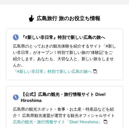
イベント・観光
イベント・観光
イベント・観光
イベント・観光
のみちウィンターイルミネーション、宮島かき祭り、広島城オイ
つり、せとだレモン祭、大竹市のひな流し、幸崎能地春祭り、日
院火渡り式、尾道みなと祭、呉みなと祭、錦帯橋まつり、いちご
さん大祭、壬生の花田植、おのみち土曜夜店、神宮寺あじさい祭
バラの見頃、サイクリングシーズン、ひろしまフラワーフェステ
スターフェス、呉水産祭り、大野かきフェスティバル、庄原の雪
本酒（新酒）、広島手掘りあさり（旬）、広島桜ダイ（旬）
狩り、広島手掘りあさり（旬）、広島桜ダイ（旬）
り、錦帯橋のう飼、小いわし（旬）、三原のタコ（旬）
ィバル、福山ばら祭、鞆の浦観光鯛網、福山鞆の浦弁天島花火大
紅葉シーズン、イルミネーションシーズン、胡子大祭（えべっさ
スノーアクティビティシーズン、イルミネーションシーズン、ひ
スノーアクティビティシーズン、イルミネーションシーズン、お
海水浴シーズン、フィッシング、花火大会（各地）、おのみち土
合戦大会、三原神明市、焼嗅がし神事、御福開祭はだか祭り、節
会、高松山大文字まつり、いちご狩り、広島手掘りあさり
ん）、ポポロ冬の祭りWinter Illumination、尾道ベッチャー祭、荒
ろしまドリミネーション、、ポポロ冬の祭りWinter Illumination、
のみちウィンターイルミネーション、イルミネーションロードく
曜夜店、素盞鳴神社祇園祭けんか神輿、お手火神事、世羅高原農
広島旅行 旅のお役立ち情報
分祭（各地）、広島かき（旬）
（旬）、広島桜ダイ（旬）
谷山の雲海、ワイン、みかん（旬）、広島銀太刀（旬）
おのみちウィンターイルミネーション、宮島大聖院火渡り式、広
れ、ポポロ冬の祭りWinter Illumination、柴燈護摩（火渡り神
場ひまわり祭、三次きんさい祭、錦帯橋のう飼、小いわし
島かき（旬）
事）、大念珠繰り、おおたけカキ水産まつり、広島かき（旬）
（旬）、三原のタコ（旬）、あなご（旬）
『#新しい非日常』特別で新しい広島の旅へ
広島県のとっておきの観光体験を紹介するサイト「#新し
い非日常」がオープン！特別で新しい旅の“体験記”をご
紹介します。あなたも、大切な人と、新しい旅をしませ
んか。
『#新しい非日常』特別で新しい広島の旅へ
【公式】広島の観光・旅行情報サイト Dive!
Hiroshima
広島県の観光スポット・食事・お土産・特産品などを紹
介！ 広島県観光連盟が運営する観光オフィシャルサイト
広島の観光・旅行情報サイト「Dive! Hiroshima」