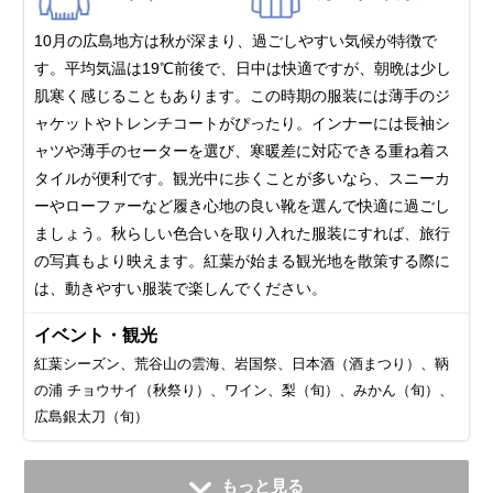
10月の広島地方は秋が深まり、過ごしやすい気候が特徴で
す。平均気温は19℃前後で、日中は快適ですが、朝晩は少し
肌寒く感じることもあります。この時期の服装には薄手のジ
ャケットやトレンチコートがぴったり。インナーには長袖シ
ャツや薄手のセーターを選び、寒暖差に対応できる重ね着ス
タイルが便利です。観光中に歩くことが多いなら、スニーカ
ーやローファーなど履き心地の良い靴を選んで快適に過ごし
ましょう。秋らしい色合いを取り入れた服装にすれば、旅行
の写真もより映えます。紅葉が始まる観光地を散策する際に
は、動きやすい服装で楽しんでください。
イベント・観光
紅葉シーズン、荒谷山の雲海、岩国祭、日本酒（酒まつり）、鞆
の浦 チョウサイ（秋祭り）、ワイン、梨（旬）、みかん（旬）、
広島銀太刀（旬）
11月
12月
1月
2月
3月
4月
5月
6月
7月
もっと見る