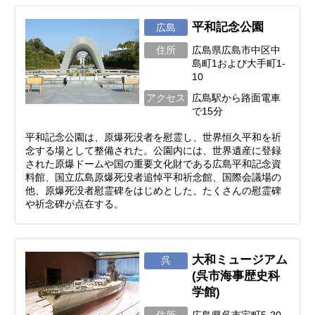
平和記念公園
広島
住所
広島県広島市中区中
島町1および大手町1-
10
アクセス
広島駅から路面電車
で15分
平和記念公園は、原爆死没者を慰霊し、世界恒久平和を祈
念する場として整備された。公園内には、世界遺産に登録
された原爆ドームや国の重要文化財である広島平和記念資
料館、国立広島原爆死没者追悼平和祈念館、国際会議場の
他、原爆死没者慰霊碑をはじめとした、たくさんの慰霊碑
や祈念碑が点在する。
大和ミュージアム
呉
(呉市海事歴史科
学館)
住所
広島県呉市宝町5-20