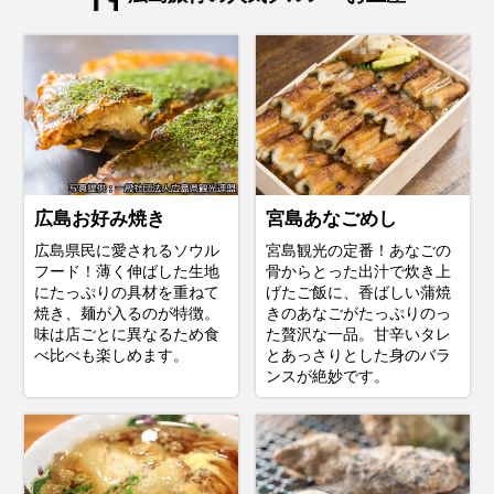
広島お好み焼き
宮島あなごめし
広島県民に愛されるソウル
宮島観光の定番！あなごの
フード！薄く伸ばした生地
骨からとった出汁で炊き上
にたっぷりの具材を重ねて
げたご飯に、香ばしい蒲焼
焼き、麺が入るのが特徴。
きのあなごがたっぷりのっ
味は店ごとに異なるため食
た贅沢な一品。甘辛いタレ
べ比べも楽しめます。
とあっさりとした身のバラ
ンスが絶妙です。