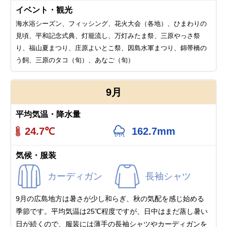
イベント・観光
海水浴シーズン、フィッシング、花火大会（各地）、ひまわりの
見頃、平和記念式典、灯籠流し、万灯みたま祭、三原やっさ祭
り、福山夏まつり、庄原よいとこ祭、因島水軍まつり、錦帯橋の
う飼、三原のタコ（旬）、あなご（旬）
9月
平均気温・降水量
24.7℃
162.7mm
気候・服装
カーディガン
長袖シャツ
9月の広島地方は暑さが少し和らぎ、秋の気配を感じ始める
季節です。平均気温は25℃程度ですが、日中はまだ蒸し暑い
日が続くので、服装には薄手の長袖シャツやカーディガンを