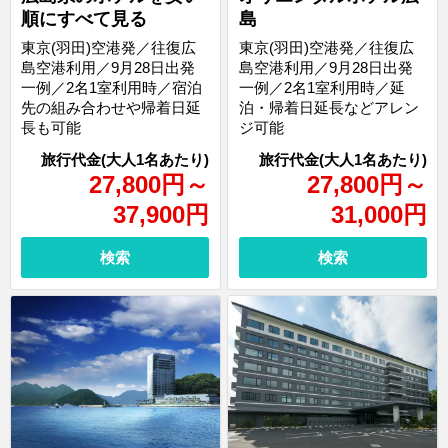
順にすべて見る
島
東京(羽田)空港発／往復広
東京(羽田)空港発／往復広
島空港利用／9月28日出発
島空港利用／9月28日出発
一例／2名1室利用時／宿泊
一例／2名1室利用時／延
先の組み合わせや帰着日延
泊・帰着日延長などアレン
長も可能
ジ可能
27,800
円
～
27,800
円
～
37,900
円
31,000
円
検索
検索