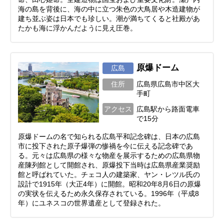
海の島を背後に、海の中に立つ朱色の大鳥居や木造建物が
建ち並ぶ姿は日本でも珍しい。潮が満ちてくると社殿があ
たかも海に浮かんだように見え圧巻。
原爆ドーム
広島
住所
広島県広島市中区大
手町
アクセス
広島駅から路面電車
で15分
原爆ドームの名で知られる広島平和記念碑は、日本の広島
市に投下された原子爆弾の惨禍を今に伝える記念碑であ
る。元々は広島県の様々な物産を展示するための広島県物
産陳列館として開館され、原爆投下当時は広島県産業奨励
館と呼ばれていた。チェコ人の建築家、ヤン・レツル氏の
設計で1915年（大正4年）に開館。昭和20年8月6日の原爆
の実状を伝えるため永久保存されている。1996年（平成8
年）にユネスコの世界遺産として登録された。