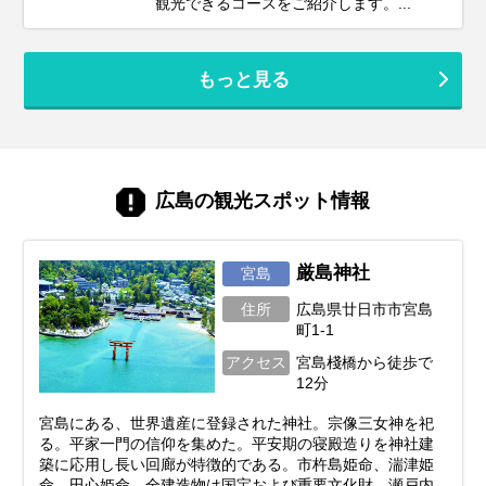
観光できるコースをご紹介します。...
もっと見る
広島の観光スポット情報
厳島神社
宮島
住所
広島県廿日市市宮島
町1-1
アクセス
宮島棧橋から徒歩で
12分
宮島にある、世界遺産に登録された神社。宗像三女神を祀
る。平家一門の信仰を集めた。平安期の寝殿造りを神社建
築に応用し長い回廊が特徴的である。市杵島姫命、湍津姫
命、田心姫命。全建造物は国宝および重要文化財。瀬戸内