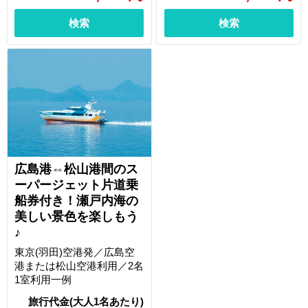
検索
検索
広島港⇔松山港間のス
ーパージェット片道乗
船券付き！瀬戸内海の
美しい景色を楽しもう
♪
東京(羽田)空港発／広島空
港または松山空港利用／2名
1室利用一例