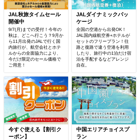
JAL秋旅タイムセール
JALダイナミックパッ
開催中
ケージ
9/7(月)までの受付！今年の
全国の空港から出発OK！
秋は、どこへ行こう？9月か
JAL国内線航空券+ホテルが
ら11月出発のJALで行く国
セットのフリープラン！往
内旅行が、航空会社とホテ
路と復路で違う空港を利用
ルからの全面協力により、
したり、旅行中の1泊だけ宿
今だけ限定のセール価格で
泊を手配するなどアレンジ
ご用意！
自在。
今すぐ使える【割引ク
中国エリアチョイスプ
ーポン】
ラン