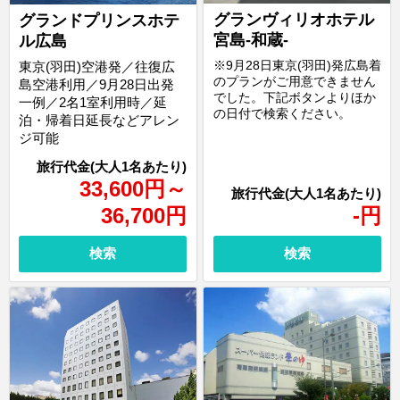
グランヴィリオホテル
グランドプリンスホテ
宮島-和蔵-
ル広島
※9月28日東京(羽田)発広島着
東京(羽田)空港発／往復広
のプランがご用意できません
島空港利用／9月28日出発
でした。下記ボタンよりほか
一例／2名1室利用時／延
の日付で検索ください。
泊・帰着日延長などアレン
ジ可能
33,600
円
～
36,700
円
-
円
検索
検索