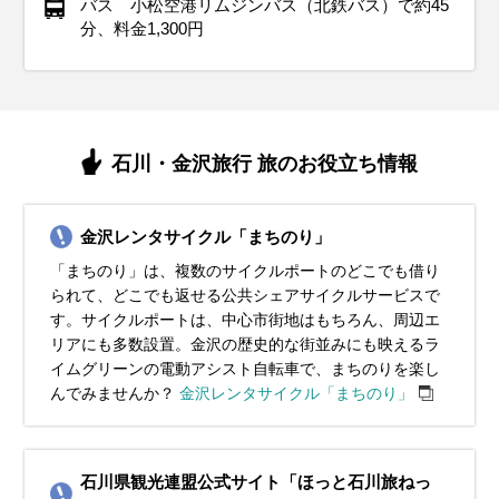
バス 小松空港リムジンバス（北鉄バス）で約45
す。観光地では冷えを感じることもあるので、ストールや手
ツと滑りにくいソールを選ぶことが大切です。冬のイルミネ
を。手袋、マフラー、帽子などの小物も忘れずに準備して、
すめ。雪道で滑らないアイテムがあれば、街歩きも安心して
おくと安心。春の訪れを楽しめる庭園や街歩きには、動きや
性のある靴や傘を準備しておくと快適に過ごせます。
りたたみ傘を持っておくと安心です。観光でたくさん歩く場
ンシューズを選ぶと、雨の日でも快適に観光を楽しめます。
くと便利です。足元には通気性の良いサンダルや軽量スニー
分、料金1,300円
袋を携帯しておくと安心です。秋の北陸地方ならではの美し
ーションや伝統的な年末行事を楽しむためには、温かさと動
寒さに負けず快適に過ごしましょう。
楽しめます。
すい服装で出かけましょう。
合は、クッション性のあるスニーカーを履いて足元も快適
さらに、屋外観光の際は荷物が濡れないように防水バッグも
カーを選んで、長時間の散策でも快適に過ごせます。夜は花
イベント・観光
い庭園や茶屋街を訪れる際には、季節感を意識したスタイリ
きやすさを兼ね備えた服装がポイントです。
に。
用意しておくと安心です。
火大会などのイベントが多いので、軽めの羽織ものを用意し
イベント・観光
イベント・観光
イベント・観光
桜の見頃、金沢城・兼六園四季物語（観桜期）、大聖寺桜まつり
ングで旅行をさらに楽しみましょう。
ておくと良いでしょう。
イベント・観光
イベント・観光
イベント・観光
（加賀市）、近江町市場春まつり、穴水産牡蠣（旬）、甘エビ
雪景色、兼六園の雪吊り、イルミネーション、金沢市消防出初
雪景色、兼六園の雪吊り、イルミネーション、金沢城・兼六園四
梅の見頃（兼六園など）、平国祭（おいで祭）、石仏山祭り（石
イベント・観光
イベント・観光
（旬）
式、氷室の仕込み初め、のと寒ぶりまつり、加能ガニ（漁期）、
季物語～冬の段～、フードピア金沢、加能ガニ（漁期）、寒ブリ
仏山）、加能ガニ（漁期）、甘エビ（旬）、イサザ（旬）、穴水
兼六園の雪吊り、イルミネーション、金沢クリスマスマーケッ
ツツジの見頃、兼六園開園記念日、金沢城・兼六園四季物語～春
アジサイの見頃、金沢百万石まつり、加賀友禅燈ろう流し、白鳥
石川・金沢旅行 旅のお役立ち情報
寒ブリ（旬）、甘エビ（旬）、ころ柿（旬）
（旬）、甘エビ（旬）、七尾産牡蠣（旬）、ころ柿（旬）
産牡蠣（旬）
ト、土塀こも掛け作業、香箱ガニ（漁期）、加能ガニ（漁期）、
の段～、青柏祭（七尾市）、浅野川鯉流し
路ホタル観賞の夕べ、金沢城・兼六園四季物語～初夏の段～、山
紅葉シーズン、かに漁解禁、兼六園の雪吊り、金沢城・兼六園四
海水浴シーズン、大聖寺灯ろう流し、あばれ祭、七尾祇園祭、山
寒ブリ（旬）、ノドグロ（旬）、甘エビ（旬）、ころ柿（旬）
代温泉菖蒲湯まつり
季物語～秋の段～、加賀友禅まつり、輪島かにまつり、近江町市
代大田楽、能登岩ガキ（旬）
場かにまつり、香箱ガニ（漁期）、加能ガニ（漁期）、寒ブリ
金沢レンタサイクル「まちのり」
（旬）、ノドグロ（旬）
「まちのり」は、複数のサイクルポートのどこでも借り
られて、どこでも返せる公共シェアサイクルサービスで
す。サイクルポートは、中心市街地はもちろん、周辺エ
リアにも多数設置。金沢の歴史的な街並みにも映えるラ
イムグリーンの電動アシスト自転車で、まちのりを楽し
んでみませんか？
金沢レンタサイクル「まちのり」
石川県観光連盟公式サイト「ほっと石川旅ねっ