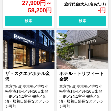
27,900
円
～
58,200
円
-
円
検索
検索
ザ・スクエアホテル金
ホテル・トリフィート
沢
金沢
東京(羽田)空港発／往復小
東京(羽田)空港発／往復小
松空港利用／9月26日出発
松空港利用／9月26日出発
一例／2名1室利用時／延
一例／2名1室利用時／延
泊・帰着日延長などアレン
泊・帰着日延長などアレン
ジ可能
ジ可能