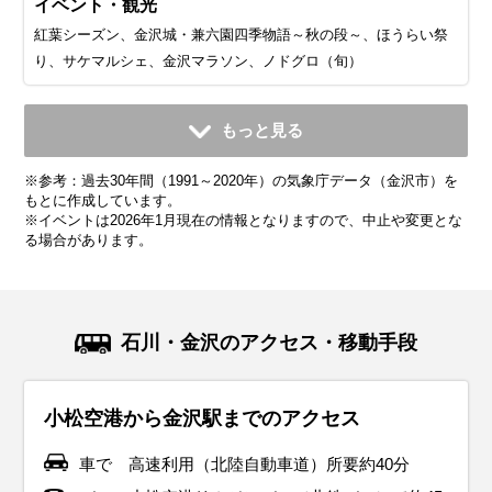
イベント・観光
紅葉シーズン、金沢城・兼六園四季物語～秋の段～、ほうらい祭
り、サケマルシェ、金沢マラソン、ノドグロ（旬）
11月
12月
1月
2月
3月
4月
5月
6月
7月
もっと見る
平均気温・降水量
平均気温・降水量
平均気温・降水量
平均気温・降水量
平均気温・降水量
平均気温・降水量
平均気温・降水量
平均気温・降水量
平均気温・降水量
※参考：過去30年間（1991～2020年）の気象庁データ（金沢市）を
11.9℃
6.8℃
4.0℃
4.2℃
7.3℃
12.6℃
17.7℃
21.6℃
25.8℃
250.8mm
301.1mm
256.0mm
162.6mm
157.2mm
143.9mm
138.0mm
170.3mm
233.4mm
もとに作成しています。
※イベントは2026年1月現在の情報となりますので、中止や変更とな
る場合があります。
気候・服装
気候・服装
気候・服装
気候・服装
気候・服装
気候・服装
気候・服装
気候・服装
気候・服装
スプリング
ダウン
ダウン
ダウン
コート
コート
コート
コート
コート
パーカー
長袖シャツ
半袖シャツ
ジャケット
ジャケット
ジャケット
カーディガン
レインコート
ワンピース
コート
ジャケット
ジャケット
ジャケット
11月の金沢は紅葉が見頃を迎え、秋らしい景色が広がる季節
12月の金沢は冬本番。平均気温は8℃前後で、最低気温が0℃
1月の金沢は寒さが厳しい季節です。平均気温は約4℃で、最
2月の金沢は平均気温は5℃程度ですが、雪が多いので防水対
3月の金沢は冬から春への移り変わりを感じる季節。平均気
4月の金沢は春本番！桜が咲き誇り、暖かい日が増える季節
5月の金沢は春から初夏への移り変わりを感じる季節です。
6月の金沢は梅雨入りし、雨の日が多くなります。平均気温
7月の金沢は夏本番！平均気温は25℃〜30℃とかなり暑く、
石川・金沢のアクセス・移動手段
です。平均気温は13℃前後で、昼間は穏やかですが、朝晩は
に近づく日もあります。厚手のコートやダウンジャケットを
低気温が0℃を下回ることも。さらに、北陸特有の「湿った
策は必須です。厚手のアウターに加えて、防水性の高いブー
温は8℃前後と少し暖かくなりますが、朝晩はまだ肌寒さが残
です。平均気温は12℃前後で、薄手のジャケットやスプリン
平均気温は16℃前後で、日中は20℃を超える暖かい日もあり
は20℃前後で、湿度も高め。服装は通気性が良く、速乾性の
湿度も高くて蒸し暑い日が続きます。服装は通気性の良いT
冷え込むことが多くなります。ウール素材のコートや厚手の
着て、しっかり防寒対策をしましょう。インナーにはヒート
雪」が降りやすい時期でもあります。服装は防寒重視で、厚
ツで足元をしっかり守りましょう。インナーはヒートテック
ります。服装は薄手のダウンジャケットや中綿コートがおす
グコートが活躍します。インナーには薄手のセーターや長袖
ます。薄手のジャケットやカーディガンがちょうど良く、朝
ある素材を選ぶのがおすすめです。半袖シャツや薄手のパン
シャツやショートパンツで軽装が基本です。紫外線対策とし
小松空港から金沢駅までのアクセス
ジャケットがぴったりで、インナーにはセーターやタートル
テックやフリース素材を取り入れると、寒い日でも快適に過
手のコートやダウンジャケットが必須。足元には防水性のあ
や厚手のセーターでしっかり保温を。北陸地方は風が強い日
すめ。インナーには厚手のセーターや長袖シャツを着て、日
シャツを合わせて、朝晩の寒さ対策にカーディガンを持ち歩
晩の涼しさには軽く羽織れるアイテムが便利です。半袖シャ
ツを基本に、必要に応じて軽めのジャケットを羽織ると便利
て、帽子やサングラス、日焼け止めをしっかり使いましょ
ネックを合わせて体をしっかり温めましょう。足元にはブー
ごせます。手袋やマフラー、帽子などの防寒小物も忘れずに
る滑りにくいソールのブーツがおすすめです。インナーには
も多いので、風を通しにくい素材のコートを選ぶとさらに快
中はカーディガンなどで調整できると便利です。また、雨が
くと安心です。観光でたくさん歩くことを考えて、履き心地
ツや薄手のパンツを取り入れた軽やかなコーデで、観光も快
です。雨対策として、防水性のあるジャケットやレインコー
う。ただし、冷房が効いた屋内や公共交通機関では寒く感じ
車で 高速利用（北陸自動車道）所要約40分
ツを選んで、寒さから守りながら観光中も快適に過ごせま
準備してください。降雪がある場合には、防水性の高いブー
ヒートテックやフリース素材を取り入れて、しっかり重ね着
適です。屋外観光では重ね着で体温調整しやすい服装がおす
降る日が多いので、防水性のある靴や折りたたみ傘を持って
の良いスニーカーがおすすめ。雨が降る日もあるので、防水
適に楽しめます。晴れた日が多いですが、急な雨に備えて折
トを持参すると安心。靴は防水加工されたスニーカーやレイ
ることがあるので、薄手のカーディガンやストールを持ち歩