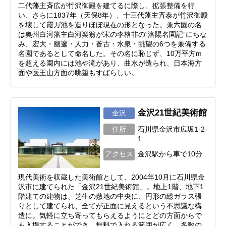
二代藩主斉広が竹沢御殿を建てるに際し、拡張整備を行
い、さらに1837年（天保8年）、十三代藩主斉泰が竹沢御殿
を壊して霞ガ池を造りほぼ現在の形となった。兼六園の名
は奥州白河藩主白河楽翁が宋の李格非の“洛陽名園記”にちな
み、宏大・幽邃・人力・蒼古・水泉・眺望の6つを兼備する
名園であるとして命名した。その名に恥じず、10万平方m
を超える園内には池や滝があり、曲水が造られ、日本海方
面や医王山方面の眺望もすばらしい。
金沢21世紀美術館
金沢
住所
石川県金沢市広坂1-2-
1
アクセス
金沢駅から車で10分
現代美術を収蔵した美術館として、2004年10月に石川県金
沢市に建てられた「金沢21世紀美術館」。地上1階、地下1
階建ての建物は、芝生の敷地の中央に、円形の総ガラス張
りとして建てられ、全てが正面に見えるという不思議な構
造に。気軽に立ち寄ってもらえるようにとどの方面からで
も入場することができ、無料で入れる範囲が広く、多数の