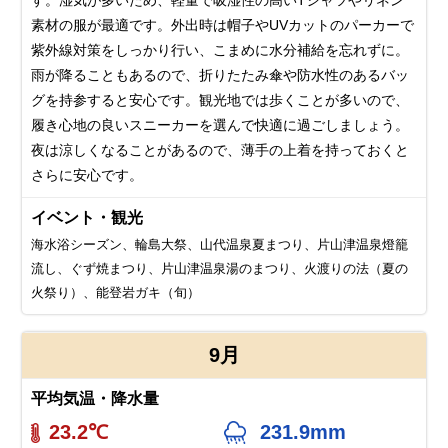
す。湿気が多いため、軽量で吸湿性の高いTシャツやリネン
素材の服が最適です。外出時は帽子やUVカットのパーカーで
紫外線対策をしっかり行い、こまめに水分補給を忘れずに。
雨が降ることもあるので、折りたたみ傘や防水性のあるバッ
グを持参すると安心です。観光地では歩くことが多いので、
履き心地の良いスニーカーを選んで快適に過ごしましょう。
夜は涼しくなることがあるので、薄手の上着を持っておくと
さらに安心です。
イベント・観光
海水浴シーズン、輪島大祭、山代温泉夏まつり、片山津温泉燈籠
流し、ぐず焼まつり、片山津温泉湯のまつり、火渡りの法（夏の
火祭り）、能登岩ガキ（旬）
9月
平均気温・降水量
23.2℃
231.9mm