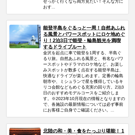
せっかく行くなら両方見たい！そんな方に
おす...
能登半島をぐるっと一周！自然あふれ
る風景とパワースポットにロケ地めぐ
り！2泊3日で能登・輪島観光を満喫
するドライブルート
金沢を起点に車で能登を1周する、半島ぐ
るり旅。自然あふれる風景と、有名なパワ
ースポットやドラマのロケ地など、お楽し
みスポットが数多く点在する能登半島は、
快適なドライブが楽しめます。定番の輪島
朝市や、ミシュランで星を獲得しているキ
リコ会館などもめぐる充実の回り方。2泊3
日のおすすめモデルコースをご紹介しま
す。※2023年10月現在の情報となりますの
で、各施設の最新情報については必ず事前
にお客様ご自身でご確認ください。...
北陸の和・美・食をたっぷり堪能！ 1