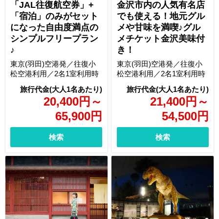
「JAL往復航空券」+
金沢市内の人気有名店
「宿泊」のみがセット
でも使える！地元グル
になった自由度満点の
メや甘味を満喫♪グル
シンプルフリープラン
メチケット金沢美味付
♪
き！
東京(羽田)空港発／往復小
東京(羽田)空港発／往復小
松空港利用／2名1室利用時
松空港利用／2名1室利用時
20,400
円
～
21,400
円
～
65,900
円
54,500
円
検索
検索