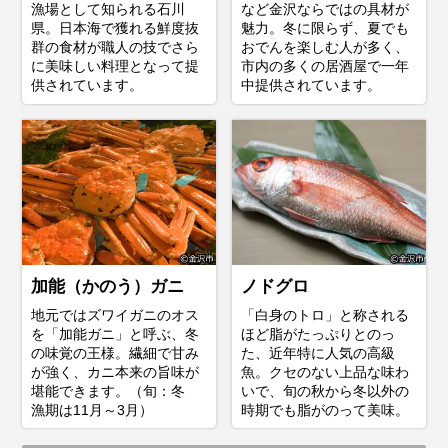
漁場として知られる石川
など金沢ならではの具材が
県。日本海で獲れる鮮度抜
魅力。冬に限らず、夏でも
群の食材が職人の技でさら
おでんを楽しむ人が多く、
に美味しい料理となって提
市内の多くの居酒屋で一年
供されています。
中提供されています。
加能（かのう）ガニ
ノドグロ
地元ではズワイガニのオス
「白身のトロ」と称される
を「加能ガニ」と呼ぶ、冬
ほど脂がたっぷりとのっ
の味覚の王様。繊細で甘み
た、近年特に人気の高級
が強く、カニ本来の旨味が
魚。クセのない上品な味わ
堪能できます。（旬：冬
いで、旬の秋から冬以外の
漁期は11月～3月）
時期でも脂がのって美味。