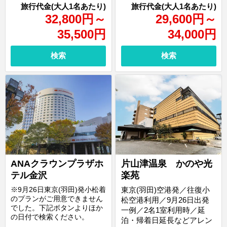
32,800
円
～
29,600
円
～
35,500
円
34,000
円
検索
検索
ANAクラウンプラザホ
片山津温泉 かのや光
テル金沢
楽苑
※9月26日東京(羽田)発小松着
東京(羽田)空港発／往復小
のプランがご用意できません
松空港利用／9月26日出発
でした。下記ボタンよりほか
一例／2名1室利用時／延
の日付で検索ください。
泊・帰着日延長などアレン