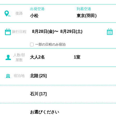
出発空港
到着空港
復路
小松
東京(羽田)
旅行日程
一部の日程のみ宿泊
人数/部
屋数
宿泊地