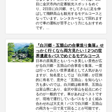
目に金沢市内の定番観光スポットをめぐ
り、2日目に白川郷、そしてさらに足を伸
ばして飛騨高山も観光するモデルコースと
なっています。レンタカーなしで回れます
ので車の運転が苦手という方にもおすすめ
です。...
『白川郷・五箇山の合掌造り集落』せ
っかく行くなら両方見たい！2つの世
界遺産をバスでめぐるモデルコース
日本の原風景ともいうべき美しい景色が広
がる白川郷・五箇山の合掌造り集落。一度
は行ってみたい世界遺産として人気があり
ますが、知名度としては「白川郷」が圧倒
的に有名で、意外と「五箇山」を知らない
方も多いのでは。白川郷は岐阜県、五箇山
は富山県にあり、金沢や富山を起点にめぐ
るのが一般的です。車があればベストです
が、現地で運行しているバスをうまく組み
合わせれば大丈夫！バスで白川郷・五箇山
の両方を一日で見て回ることが可能です。