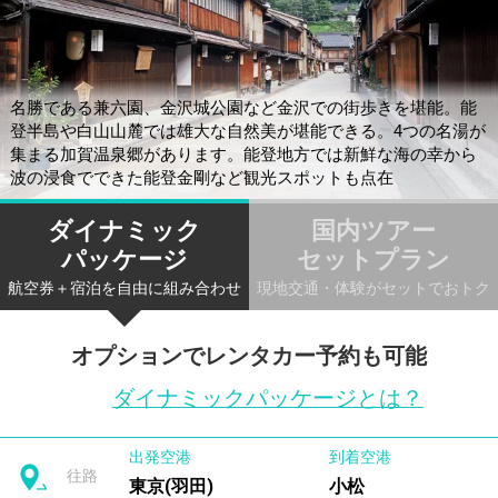
名勝である兼六園、金沢城公園など金沢での街歩きを堪能。能
登半島や白山山麓では雄大な自然美が堪能できる。4つの名湯が
集まる加賀温泉郷があります。能登地方では新鮮な海の幸から
波の浸食でできた能登金剛など観光スポットも点在
ダイナミック
国内ツアー
パッケージ
セットプラン
航空券＋宿泊を自由に組み合わせ
現地交通・体験がセットでおトク
オプションでレンタカー予約も可能
ダイナミックパッケージとは？
出発空港
到着空港
往路
東京(羽田)
小松