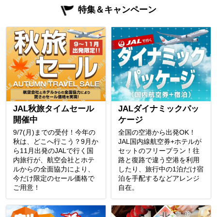
特集＆キャンペーン
JAL秋旅タイムセール
JALダイナミックパッ
開催中
ケージ
9/7(月)までの受付！今年の
全国の空港から出発OK！
秋は、どこへ行こう？9月か
JAL国内線航空券+ホテルが
ら11月出発のJALで行く国
セットのフリープラン！往
内旅行が、航空会社とホテ
路と復路で違う空港を利用
ルからの全面協力により、
したり、旅行中の1泊だけ宿
今だけ限定のセール価格で
泊を手配するなどアレンジ
ご用意！
自在。