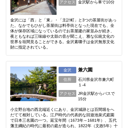
アクセス
金沢駅から車で10分
金沢には「西」と「東」・「主計町」と3つの茶屋街があっ
た。なかでもひがし茶屋街は料亭街となった現在でも、全
体が保存区域になっているのでお茶屋建の家並みが続き、
夜ともなれば三味線や太鼓の音が聞こえ、雅な伝統文化の
世界を垣間見ることができる。金沢素囃子は金沢無形文化
財に指定されている。
兼六園
金沢
住所
石川県金沢市兼六町
１-4
アクセス
JR金沢駅からバスで
15分
小立野台地の西北端近くにあり、金沢城跡とは百間堀をへ
だてて相対している。江戸時代の代表的な回遊池泉式庭園
で日本三名園の一つ。延宝年間（1673年～1681年）、五代
藩主綱紀の時代に最初の庭が造られ、1822年（文政5年）十