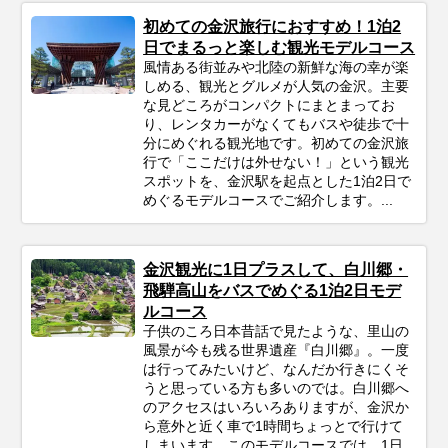
初めての金沢旅行におすすめ！1泊2
日でまるっと楽しむ観光モデルコース
風情ある街並みや北陸の新鮮な海の幸が楽
しめる、観光とグルメが人気の金沢。主要
な見どころがコンパクトにまとまってお
り、レンタカーがなくてもバスや徒歩で十
分にめぐれる観光地です。初めての金沢旅
行で「ここだけは外せない！」という観光
スポットを、金沢駅を起点とした1泊2日で
めぐるモデルコースでご紹介します。...
金沢観光に1日プラスして、白川郷・
飛騨高山をバスでめぐる1泊2日モデ
ルコース
子供のころ日本昔話で見たような、里山の
風景が今も残る世界遺産『白川郷』。一度
は行ってみたいけど、なんだか行きにくそ
うと思っている方も多いのでは。白川郷へ
のアクセスはいろいろありますが、金沢か
ら意外と近く車で1時間ちょっとで行けて
しまいます。このモデルコースでは、1日