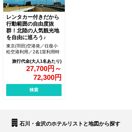
レンタカー付きだから
行動範囲の自由度抜
群！北陸の人気観光地
を自由に巡ろう♪
東京(羽田)空港発／往復小
松空港利用／2名1室利用時
27,700
円
～
72,300
円
検索
石川・金沢のホテルリストと地図から探す