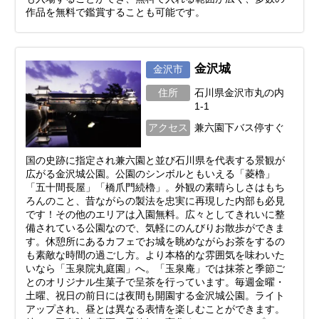
作品を無料で鑑賞することも可能です。
金沢城
金沢市
住所
石川県金沢市丸の内
1-1
アクセス
兼六園下バス停すぐ
国の史跡に指定され兼六園と並び石川県を代表する景観が
広がる金沢城公園。公園のシンボルともいえる「菱櫓」
「五十間長屋」「橋爪門続櫓」。外観の素晴らしさはもち
ろんのこと、昔ながらの製法を忠実に再現した内部も必見
です！その他のエリアは入園無料。広々としてきれいに整
備されている公園なので、気軽にのんびりお散歩ができま
す。休憩所にあるカフェでお城を眺めながらお茶をするの
も素敵な時間の過ごし方。より本格的な雰囲気を味わいた
いなら「玉泉院丸庭園」へ。「玉泉庵」では抹茶と季節ご
とのオリジナル生菓子で呈茶を行っています。毎週金曜・
土曜、祝日の前日には夜間も開園する金沢城公園。ライト
アップされ、昼とは異なる表情を楽しむことができます。