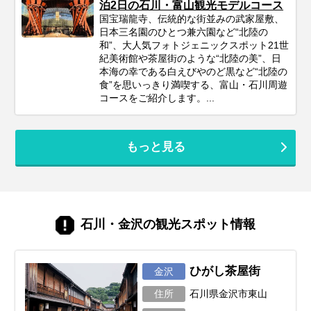
泊2日の石川・富山観光モデルコース
国宝瑞龍寺、伝統的な街並みの武家屋敷、
日本三名園のひとつ兼六園など“北陸の
和”、大人気フォトジェニックスポット21世
紀美術館や茶屋街のような“北陸の美”、日
本海の幸である白えびやのど黒など“北陸の
食”を思いっきり満喫する、富山・石川周遊
コースをご紹介します。...
もっと見る
石川・金沢の観光スポット情報
ひがし茶屋街
金沢
住所
石川県金沢市東山