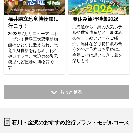
福井県立恐竜博物館に
夏休み旅行特集2026
行こう！
北海道から沖縄の人気ホテ
ルや世界遺産など、夏休み
2023年7月リニューアルオ
のおすすめツアーをご紹
ープン！世界三大恐竜博物
介。連休などは特に混み合
館のひとつに数えられ、恐
うのでご予約はお早めに。
竜全身骨格をはじめ、化石
今年こそは思いっきり夏を
やジオラマ、大迫力の復元
楽しもう！
模型など圧巻の博物館で
す。
もっと見る
石川・金沢のおすすめ旅行プラン・モデルコース