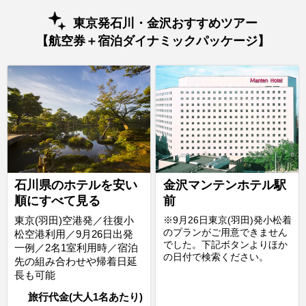
東京発石川・金沢おすすめツアー
【航空券＋宿泊ダイナミックパッケージ】
石川県のホテルを安い
金沢マンテンホテル駅
順にすべて見る
前
東京(羽田)空港発／往復小
※9月26日東京(羽田)発小松着
のプランがご用意できません
松空港利用／9月26日出発
でした。下記ボタンよりほか
一例／2名1室利用時／宿泊
の日付で検索ください。
先の組み合わせや帰着日延
長も可能