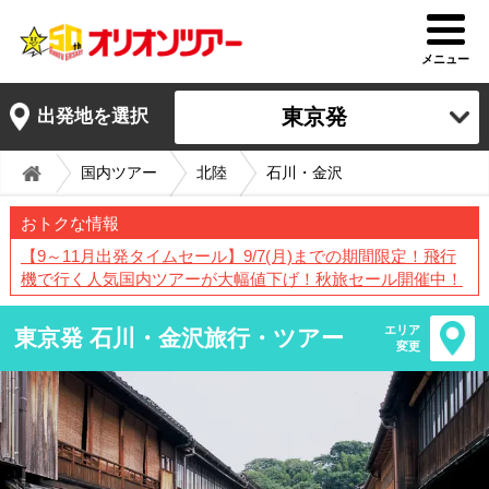
メニュー
東京発
出発地を選択
国内ツアー
北陸
石川・金沢
おトクな情報
【9～11月出発タイムセール】9/7(月)までの期間限定！飛行
機で行く人気国内ツアーが大幅値下げ！秋旅セール開催中！
エリア
東京発 石川・金沢旅行・ツアー
変更