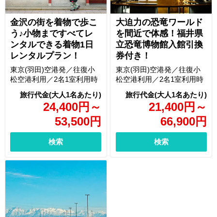
金沢の街を着物で歩こ
大迫力の恐竜ワールド
う♪小物まですべてレ
を間近で体感！福井県
ンタルできる着物1日
立恐竜博物館入館引換
レンタルプラン！
券付き！
東京(羽田)空港発／往復小
東京(羽田)空港発／往復小
松空港利用／2名1室利用時
松空港利用／2名1室利用時
24,400
円
～
21,400
円
～
53,500
円
66,900
円
検索
検索