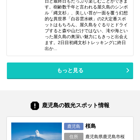
日と最終日もたっぷり楽しむことができま
す。樹齢数千年と言われる屋久島のシンボ
ル「縄文杉」、美しい苔が一面を覆う幻想
的な異世界「白谷雲水峡」の2大定番スポ
ットはもちろん、屋久島をぐるりとドライ
ブすると森や山だけではない、滝や海とい
った屋久島の奥深い魅力にもきっと出会え
ます。2日目初縄文杉トレッキングに終日
出か...
もっと見る
鹿児島の観光スポット情報
桜島
鹿児島
住所
鹿児島県鹿児島市桜