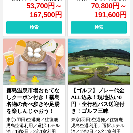
53,700
円
～
70,800
円
～
167,500
円
191,600
円
検索
検索
霧島温泉市場おもてな
【ゴルフ】プレー代金
しクーポン付き！霧島
ALL込み！現地払い0
名物の食べ歩きや足湯
円・全行程バス送迎付
を楽しんじゃおう！
き！ゴルフ三昧
東京(羽田)空港発／往復鹿
東京(羽田)空港発／往復鹿
児島空港利用／選択ホテル
児島空港利用／選択ホテル
泊／1泊2日／2名1室利用
泊／1泊2日／2名1室利用