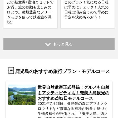
ぷが航空券+宿泊とセットで
このプラン！気になる日程
お得。旅の移動も楽しみの
は早めにチェック！人気の
ひとつ。種類豊富なフリー
日程は混み合うので早めに
きっぷを使って鉄道旅を満
予定を決めちゃおう！
喫。
もっと見る
鹿児島のおすすめ旅行プラン・モデルコース
世界自然遺産正式登録！グルメも自然
もアクティビティも！奄美大島観光の
おすすめ2泊3日モデルコース
2021年7月26日、亜熱帯の森にアマミノク
ロウサギなど貴重な固有種が数多く息づく
生物多様性が評価され、「奄美大島、徳之