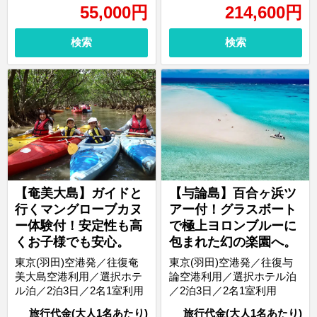
55,000
円
214,600
円
検索
検索
【奄美大島】ガイドと
【与論島】百合ヶ浜ツ
行くマングローブカヌ
アー付！グラスボート
ー体験付！安定性も高
で極上ヨロンブルーに
くお子様でも安心。
包まれた幻の楽園へ。
東京(羽田)空港発／往復奄
東京(羽田)空港発／往復与
美大島空港利用／選択ホテ
論空港利用／選択ホテル泊
ル泊／2泊3日／2名1室利用
／2泊3日／2名1室利用