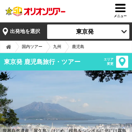
メニュー
東京発
出発地を選択
国内ツアー
九州
鹿児島
エリア
東京発 鹿児島旅行・ツアー
変更
世界自然遺産「屋久島」はじめ、桜島をシンボルに北には霧島