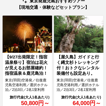
東京発鹿児島おすすめツアー
【現地交通・体験などセットプラン】
【9/27出発限定！指宿
【屋久島】ガイドと行
温泉祭り】宿泊は花火
く縄文杉トレッキング
が見えるお部屋確約！
付！おトクなレンタル
指宿温泉＆鹿児島泊！
装備付も設定あり。
東京(羽田)空港発／往復鹿
東京(羽田)空港発／往復鹿
児島空港利用／選択ホテル
児島空港利用／選択ホテル
泊／2泊3日／2名1室利用
泊／2泊3日／2名1室利用
50,800
円
～
64,000
円
～