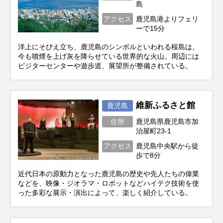
島
アクセス
鹿児島港よりフェリ
ーで15分
洋上にそびえ立ち、鹿児島のシンボルといわれる桜島は、
今も噴煙を上げ灰を降らせている世界的な火山。周辺には
ビジターセンターや遊歩道、展望所が整備されている。
維新ふるさと館
鹿児島
住所
鹿児島県鹿児島市加
治屋町23-1
アクセス
鹿児島中央駅から徒
歩で8分
近代日本の原動力となった鹿児島の歴史や先人たちの偉業
などを、映像・ジオラマ・ロボットなどハイテク技術を使
った多彩な展示・演出によって、楽しく紹介している。