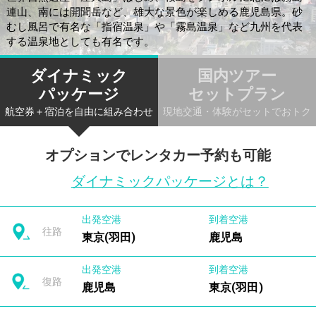
連山、南には開聞岳など、雄大な景色が楽しめる鹿児島県。砂
むし風呂で有名な「指宿温泉」や「霧島温泉」など九州を代表
する温泉地としても有名です。
ダイナミック
国内ツアー
パッケージ
セットプラン
航空券＋宿泊を自由に組み合わせ
現地交通・体験がセットでおトク
オプションでレンタカー予約も可能
ダイナミックパッケージとは？
出発空港
到着空港
往路
東京(羽田)
鹿児島
出発空港
到着空港
復路
鹿児島
東京(羽田)