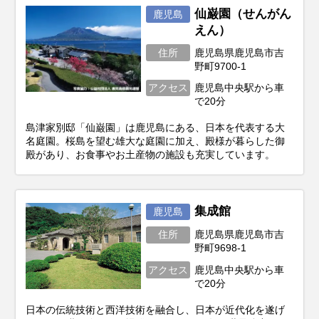
仙巌園（せんがん
鹿児島
えん）
住所
鹿児島県鹿児島市吉
野町9700-1
アクセス
鹿児島中央駅から車
で20分
島津家別邸「仙巌園」は鹿児島にある、日本を代表する大
名庭園。桜島を望む雄大な庭園に加え、殿様が暮らした御
殿があり、お食事やお土産物の施設も充実しています。
集成館
鹿児島
住所
鹿児島県鹿児島市吉
野町9698-1
アクセス
鹿児島中央駅から車
で20分
日本の伝統技術と西洋技術を融合し、日本が近代化を遂げ