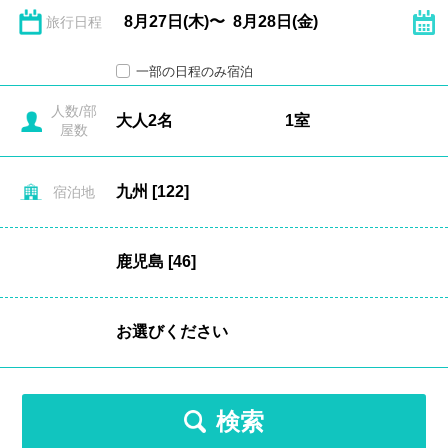
旅行日程
一部の日程のみ宿泊
人数/部
屋数
宿泊地
検索