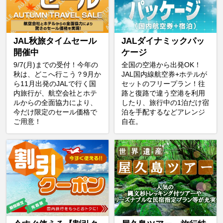
JAL秋旅タイムセール
JALダイナミックパッ
開催中
ケージ
9/7(月)までの受付！今年の
全国の空港から出発OK！
秋は、どこへ行こう？9月か
JAL国内線航空券+ホテルが
ら11月出発のJALで行く国
セットのフリープラン！往
内旅行が、航空会社とホテ
路と復路で違う空港を利用
ルからの全面協力により、
したり、旅行中の1泊だけ宿
今だけ限定のセール価格で
泊を手配するなどアレンジ
ご用意！
自在。