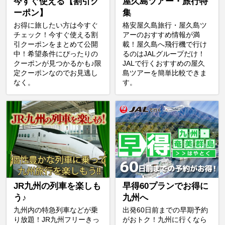
今すぐ使える【割引ク
屋久島ツアー・旅行特
ーポン】
集
お得に旅したい方は今すぐ
格安屋久島旅行・屋久島ツ
チェック！今すぐ使える割
アーのおすすめ情報が満
引クーポンをまとめて公開
載！屋久島へ飛行機で行け
中！希望条件にぴったりの
るのはJALグループだけ！
クーポンが見つかるかも♪限
JALで行くおすすめの屋久
定クーポンなのでお見逃し
島ツアーを簡単比較できま
なく。
す。
JR九州の列車を楽しも
早得60プランでお得に
う♪
九州へ
九州内の特急列車などが乗
出発60日前までの早期予約
り放題！JR九州フリーきっ
がおトク！九州に行くなら