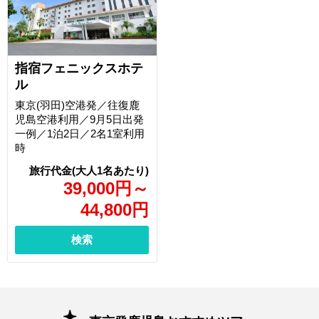
指宿フェニックスホテ
ル
東京(羽田)空港発／往復鹿
児島空港利用／9月5日出発
一例／1泊2日／2名1室利用
時
39,000
円
～
44,800
円
検索