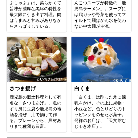
ぶしゃぶ」は、柔らかくて
んこつスープが特徴の「鹿
旨味が濃厚な黒豚の特性を
児島ラーメン」。スープに
最大限に引き出す料理。肉
は鶏ガラや野菜を使ってマ
はうまみと甘みがありなが
イルドで麺はかん水を使わ
らさっぱりしている。
ない中太麺が主流。
さつま揚げ
白くま
鹿児島の郷土料理として有
「白くま」は削った氷に練
名な「さつまあげ」。魚の
乳をかけ、その上に果物・
すり身に豆腐や鹿児島の地
小豆など、色とりどりのト
酒を混ぜ、油で揚げて作
ッピングをのせた氷菓子。
る。プレーンから、具材あ
発祥のお店は、「天文館む
りまで種類も豊富。
じゃき本店」。