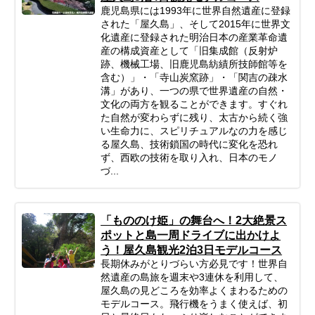
鹿児島県には1993年に世界自然遺産に登録
された「屋久島」、そして2015年に世界文
化遺産に登録された明治日本の産業革命遺
産の構成資産として「旧集成館（反射炉
跡、機械工場、旧鹿児島紡績所技師館等を
含む）」・「寺山炭窯跡」・「関吉の疎水
溝」があり、一つの県で世界遺産の自然・
文化の両方を観ることができます。すぐれ
た自然が変わらずに残り、太古から続く強
い生命力に、スピリチュアルなの力を感じ
る屋久島、技術鎖国の時代に変化を恐れ
ず、西欧の技術を取り入れ、日本のモノ
づ...
「もののけ姫」の舞台へ！2大絶景ス
ポットと島一周ドライブに出かけよ
う！屋久島観光2泊3日モデルコース
長期休みがとりづらい方必見です！世界自
然遺産の島旅を週末や3連休を利用して、
屋久島の見どころを効率よくまわるための
モデルコース。飛行機をうまく使えば、初