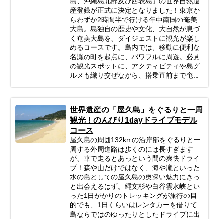
島、沖縄島北部及び西表島」の世界自然遺
産登録が正式に決定となりました！東京か
らわずか2時間半で行ける年中南国の奄美
大島。島独自の歴史や文化、大自然が息づ
く奄美大島を、ダイジェストに観光が楽し
めるコースです。島内では、移動に便利な
名瀬の町を起点に、パワフルに周遊。必見
の観光スポットに、アクティビティや島グ
ルメも織り交ぜながら、搭乗直前まで奄...
世界遺産の「屋久島」をぐるりと一周
観光！のんびり1dayドライブモデル
コース
屋久島の周囲132kmの沿岸部をぐるりと一
周する外周道路は歩くのには長すぎます
が、車で走るとあっという間の爽快ドライ
ブ！森や山だけではなく、海や滝といった
水の島としての屋久島の奥深い魅力にきっ
と出会えるはず。縄文杉や白谷雲水峡とい
った1日がかりのトレッキングが旅行の目
的でも、1日くらいはレンタカーを借りて
島ならではのゆったりとしたドライブに出