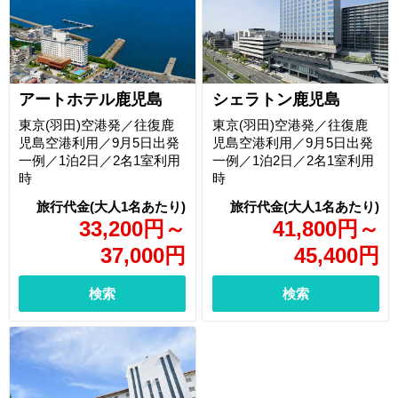
アートホテル鹿児島
シェラトン鹿児島
東京(羽田)空港発／往復鹿
東京(羽田)空港発／往復鹿
児島空港利用／9月5日出発
児島空港利用／9月5日出発
一例／1泊2日／2名1室利用
一例／1泊2日／2名1室利用
時
時
33,200
円
～
41,800
円
～
37,000
円
45,400
円
検索
検索