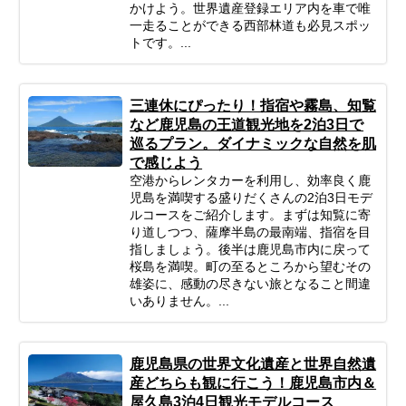
かけよう。世界遺産登録エリア内を車で唯
一走ることができる西部林道も必見スポッ
トです。...
三連休にぴったり！指宿や霧島、知覧
など鹿児島の王道観光地を2泊3日で
巡るプラン。ダイナミックな自然を肌
で感じよう
空港からレンタカーを利用し、効率良く鹿
児島を満喫する盛りだくさんの2泊3日モデ
ルコースをご紹介します。まずは知覧に寄
り道しつつ、薩摩半島の最南端、指宿を目
指しましょう。後半は鹿児島市内に戻って
桜島を満喫。町の至るところから望むその
雄姿に、感動の尽きない旅となること間違
いありません。...
鹿児島県の世界文化遺産と世界自然遺
産どちらも観に行こう！鹿児島市内＆
屋久島3泊4日観光モデルコース