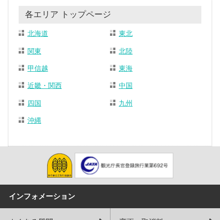
各エリア トップページ
北海道
東北
関東
北陸
甲信越
東海
近畿・関西
中国
四国
九州
沖縄
インフォメーション