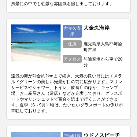
風景にの中でも荘厳な雰囲気を醸し出しております。
大金久海岸
大金久海
岸
住所
鹿児島県大島郡与論
町古里
アクセス
与論空港から車で20
分
遠浅の海が沖合約2kmまで続き、天気の良い日にはエメラ
ルドグリーンの美しい光景が目の前に広がります。マリン
サービスやシャワー、トイレ、飲食店のほか、キャンプ
場、お土産屋さん（露店）などが充実しており、グラスボ
ートやマリンジェットで百合ヶ浜まで行くことができま
す。夏季（6～9月）頃は、だいたいグラスボートの係りが
常駐しております。
ウドノスビーチ
与論町茶