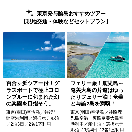
東京発与論島おすすめツアー
【現地交通・体験などセットプラン】
百合ヶ浜ツアー付！グ
フェリー旅！鹿児島～
ラスボートで極上ヨロ
奄美大島の片道はゆっ
ンブルーに包まれた幻
たりフェリー泊！奄美
の楽園を目指そう。
と与論2島を満喫！
東京(羽田)空港発／往復与
東京(羽田)空港発／往路鹿
論空港利用／選択ホテル泊
児島空港・復路奄美大島空
／2泊3日／2名1室利用
港利用／船中泊・選択ホテ
ル泊／3泊4日／2名1室利用