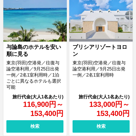
与論島のホテルを安い
プリシアリゾートヨロ
順に見る
ン
東京(羽田)空港発／往復与
東京(羽田)空港発／往復与
論空港利用／9月25日出発
論空港利用／9月25日出発
一例／2名1室利用時／1泊
一例／2名1室利用時
ごとに異なるホテルも選択
可能
116,900
円
～
133,000
円
～
153,400
円
153,400
円
検索
検索