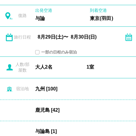
出発空港
到着空港
復路
与論
東京(羽田)
旅行日程
一部の日程のみ宿泊
人数/部
屋数
宿泊地