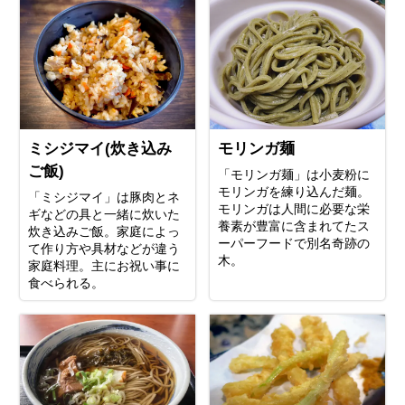
ミシジマイ(炊き込み
モリンガ麺
ご飯)
「モリンガ麺」は小麦粉に
モリンガを練り込んだ麺。
「ミシジマイ」は豚肉とネ
モリンガは人間に必要な栄
ギなどの具と一緒に炊いた
養素が豊富に含まれてたス
炊き込みご飯。家庭によっ
ーパーフードで別名奇跡の
て作り方や具材などが違う
木。
家庭料理。主にお祝い事に
食べられる。