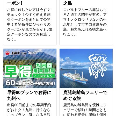
ーポン】
之島
お得に旅したい方は今すぐ
コバルトブルーの海はもち
チェック！今すぐ使える割
ろん迫力の闘牛が有名。ア
引クーポンをまとめて公開
マミノクロウサギなどの生
中！希望条件にぴったりの
息地として世界自然遺産の
クーポンが見つかるかも♪限
島。魅力あふれる徳之島へ
定クーポンなのでお見逃し
行こう。
なく。
早得60プランでお得に
鹿児島離島フェリーで
九州へ
めぐる旅
出発60日前までの早期予約
鹿児島の離島間を優雅にフ
がおトク！九州に行くなら
ェリーで移動！時間ととも
このプラン！気になる日程
に変わる絶景に感動！個性