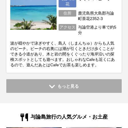
花
住所
鹿児島県大島郡与論
町茶花2352-3
アクセス
与論空港より車で約5
分
波が穏やかで泳ぎやすく、島人（しまんちゅ）からも人気
のビーチ。ビーチの右奥には潮が引くときだけ歩くことが
できる小道があり、木と岩の間をくぐったり海岸沿いの探
検スポットとしても遊べます。おしゃれなCafeも近くにあ
るので、遊んだあとはCafeでお茶も楽しめます。
もっと見る
与論島旅行の人気グルメ・お土産