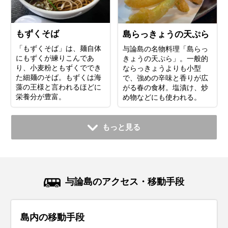
もずくそば
島らっきょうの天ぷら
「もずくそば」は、麺自体
与論島の名物料理「島らっ
にもずくが練りこんであ
きょうの天ぷら」。一般的
り、小麦粉ともずくででき
ならっきょうよりも小型
た細麺のそば。もずくは海
で、強めの辛味と香りが広
藻の王様と言われるほどに
がる春の食材。塩漬け、炒
栄養分が豊富。
め物などにも使われる。
もっと見る
与論島のアクセス・移動手段
島内の移動手段