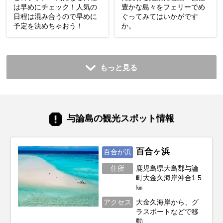
は早めにチェック！人気の
豊かな島々をフェリーでめ
日程は混み合うので早めに
ぐってみてはいかがです
予定を決めちゃおう！
か。
もっと見る
与論島の観光スポット情報
百合ヶ浜
百合が浜
住所
鹿児島県大島郡与論
町大金久海岸沖合1.5
㎞
アクセス
大金久海岸から、グ
ラスボートなどで移
動