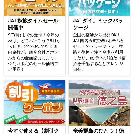
JAL秋旅タイムセール
JALダイナミックパッ
開催中
ケージ
9/7(月)までの受付！今年の
全国の空港から出発OK！
秋は、どこへ行こう？9月か
JAL国内線航空券+ホテルが
ら11月出発のJALで行く国
セットのフリープラン！往
内旅行が、航空会社とホテ
路と復路で違う空港を利用
ルからの全面協力により、
したり、旅行中の1泊だけ宿
今だけ限定のセール価格で
泊を手配するなどアレンジ
ご用意！
自在。
今すぐ使える【割引ク
奄美群島のひとつ！徳