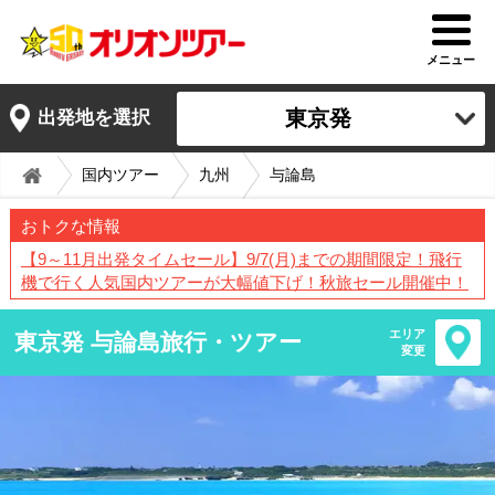
メニュー
東京発
出発地を選択
国内ツアー
九州
与論島
おトクな情報
【9～11月出発タイムセール】9/7(月)までの期間限定！飛行
機で行く人気国内ツアーが大幅値下げ！秋旅セール開催中！
エリア
東京発 与論島旅行・ツアー
変更