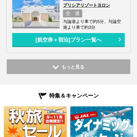
プリシアリゾートヨロン
交 通
与論港より車で約5分、与論空
港より車で約3分
[航空券＋宿泊]プラン一覧へ
もっと見る
特集＆キャンペーン