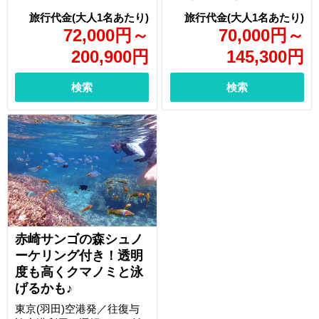
72,000
円
～
70,000
円
～
200,900
円
145,300
円
検索
検索
赤崎サンゴの森シュノ
ーケリング付き！透明
度も高くクマノミと泳
げるかも♪
東京(羽田)空港発／往復与