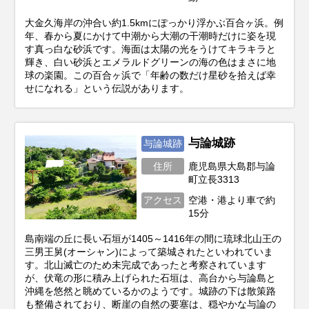
大金久海岸の沖合い約1.5kmにぽっかり浮かぶ百合ヶ浜。例
年、春から夏にかけて中潮から大潮の干潮時だけに姿を現
す真っ白な砂浜です。海面は太陽の光をうけてキラキラと
輝き、白い砂浜とエメラルドグリーンの海の色はまさに地
球の楽園。この百合ヶ浜で「年齢の数だけ星砂を拾えば幸
せになれる」という伝説があります。
与論城跡
与論城跡
住所
鹿児島県大島郡与論
町立長3313
アクセス
空港・港より車で約
15分
島南端の丘に長い石垣が1405～1416年の間に琉球北山王の
三男王舅(オーシャン)によって築城されたといわれていま
す。北山滅亡のため未完成であったと考察されています
が、伏竜の形に積み上げられた石垣は、高台から与論島と
沖縄を悠然と眺めているかのようです。城跡の下は散策路
も整備されており、断崖の自然の要塞は、穏やかな与論の