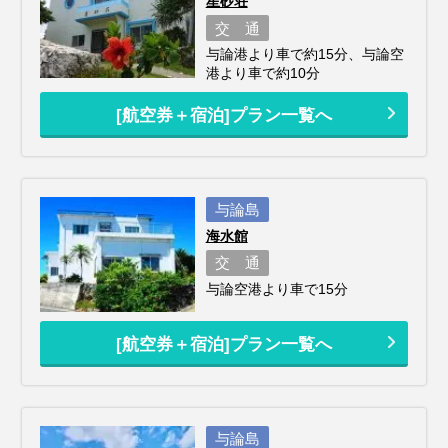
星砂荘
交 通
与論港より車で約15分、与論空
港より車で約10分
[航空券＋宿泊]プラン一覧へ
与論島
海水館
交 通
与論空港より車で15分
[航空券＋宿泊]プラン一覧へ
与論島