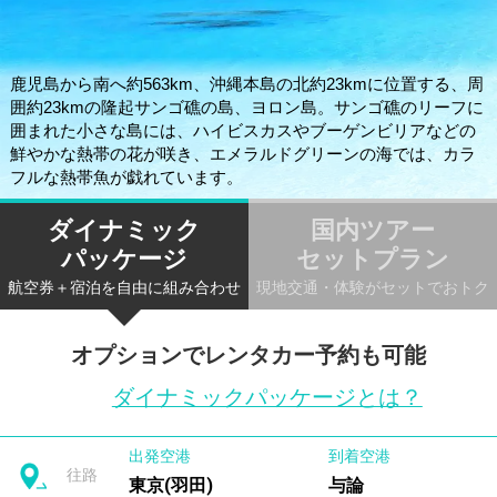
鹿児島から南へ約563km、沖縄本島の北約23kmに位置する、周
囲約23kmの隆起サンゴ礁の島、ヨロン島。サンゴ礁のリーフに
囲まれた小さな島には、ハイビスカスやブーゲンビリアなどの
鮮やかな熱帯の花が咲き、エメラルドグリーンの海では、カラ
フルな熱帯魚が戯れています。
ダイナミック
国内ツアー
パッケージ
セットプラン
航空券＋宿泊を自由に組み合わせ
現地交通・体験がセットでおトク
オプションでレンタカー予約も可能
ダイナミックパッケージとは？
出発空港
到着空港
往路
東京(羽田)
与論