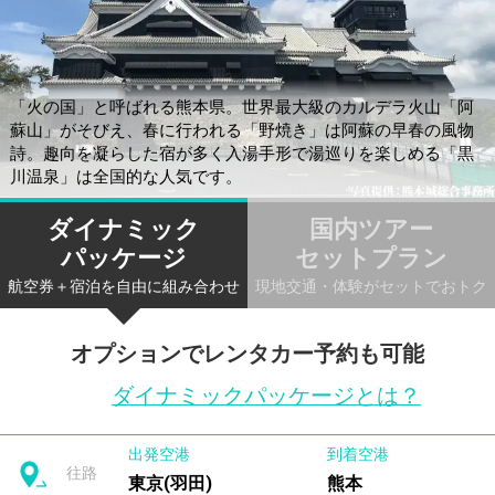
「火の国」と呼ばれる熊本県。世界最大級のカルデラ火山「阿
蘇山」がそびえ、春に行われる「野焼き」は阿蘇の早春の風物
詩。趣向を凝らした宿が多く入湯手形で湯巡りを楽しめる「黒
川温泉」は全国的な人気です。
ダイナミック
国内ツアー
パッケージ
セットプラン
航空券＋宿泊を自由に組み合わせ
現地交通・体験がセットでおトク
オプションでレンタカー予約も可能
ダイナミックパッケージとは？
出発空港
到着空港
往路
東京(羽田)
熊本