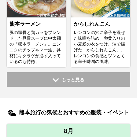
熊本ラーメン
からしれんこん
豚の頭骨と鶏ガラをブレン
レンコンの穴に辛子を混ぜ
ドした豚骨スープに中太麺
た味噌を詰め、卵黄入りの
の「熊本ラーメン」。ニン
小麦粉の衣をつけ、油で揚
ニクのチップやマー油、具
げた「からしれんこん」。
材にキクラゲが必ず入って
レンコンの食感とツンとく
いるのも特徴。
る辛子味噌の風味。
もっと見る
熊本旅行の気候とおすすめの服装・イベント
8月