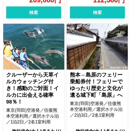
検索
検索
クルーザーから天草イ
熊本⇔島原のフェリー
ルカウォッチング付
乗船券付！フェリーで
き！感動のご対面！イ
ゆったり歴史と文化が
ルカに出会える確率
遺る城下町「島原」へ
98％！
東京(羽田)空港発／往復熊
本空港利用／選択ホテル泊
東京(羽田)空港発／往復熊
／2泊3日／2名1室利用
本空港利用／選択ホテル泊
／1泊2日／2名1室利用