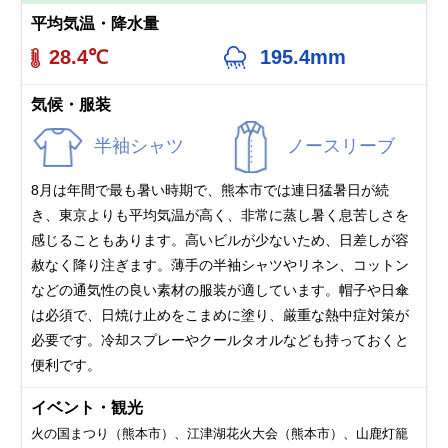
平均気温・降水量
28.4℃
195.4mm
気候・服装
半袖シャツ
ノースリーブ
8月は年間で最も暑い時期で、熊本市では連日猛暑日が続
き、東京よりも平均気温が高く、非常に蒸し暑く息苦しさを
感じることもあります。高いビルが少ないため、日差しが容
赦なく降り注ぎます。薄手の半袖シャツやリネン、コットン
などの通気性の良い素材の服装が適しています。帽子や日傘
は必須で、日焼け止めをこまめに塗り、厳重な熱中症対策が
必要です。冷却スプレーやクールタオルなども持っておくと
便利です。
イベント・観光
火の国まつり（熊本市）、江津湖花火大会（熊本市）、山鹿灯籠