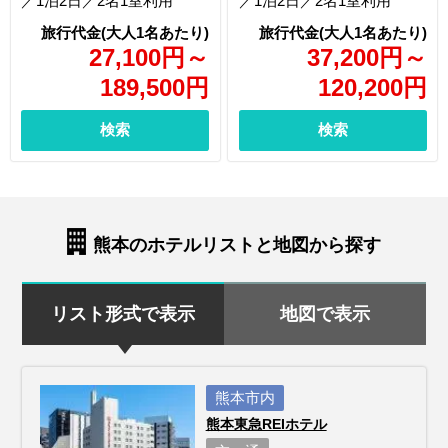
／1泊2日／2名1室利用
／1泊2日／2名1室利用
27,100
円
～
37,200
円
～
189,500
円
120,200
円
検索
検索
熊本のホテルリストと地図から探す
リスト形式で表示
地図で表示
熊本市内
熊本東急REIホテル