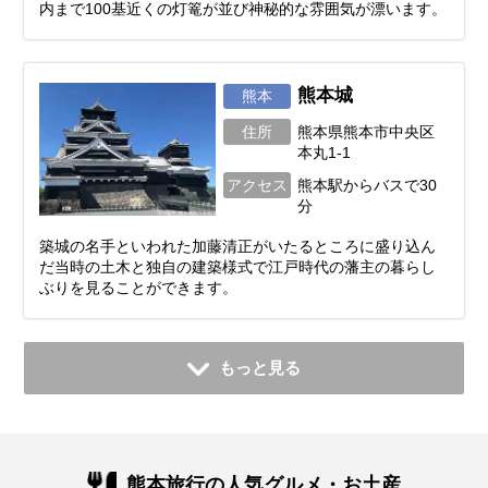
内まで100基近くの灯篭が並び神秘的な雰囲気が漂います。
熊本城
熊本
住所
熊本県熊本市中央区
本丸1-1
アクセス
熊本駅からバスで30
分
築城の名手といわれた加藤清正がいたるところに盛り込ん
だ当時の土木と独自の建築様式で江戸時代の藩主の暮らし
ぶりを見ることができます。
もっと見る
熊本旅行の人気グルメ・お土産