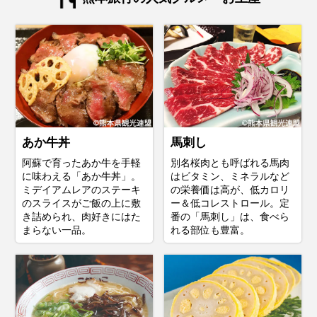
あか牛丼
馬刺し
阿蘇で育ったあか牛を手軽
別名桜肉とも呼ばれる馬肉
に味わえる「あか牛丼」。
はビタミン、ミネラルなど
ミデイアムレアのステーキ
の栄養価は高が、低カロリ
のスライスがご飯の上に敷
ー＆低コレストロール。定
き詰められ、肉好きにはた
番の「馬刺し」は、食べら
まらない一品。
れる部位も豊富。