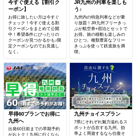
今すぐ使える【割引ク
JR九州の列車を楽しも
ーポン】
う♪
お得に旅したい方は今すぐ
九州内の特急列車などが乗
チェック！今すぐ使える割
り放題！JR九州フリーきっ
引クーポンをまとめて公開
ぷが航空券+宿泊とセットで
中！希望条件にぴったりの
お得。旅の移動も楽しみの
クーポンが見つかるかも♪限
ひとつ。種類豊富なフリー
定クーポンなのでお見逃し
きっぷを使って鉄道旅を満
なく。
喫。
早得60プランでお得に
九州チョイスプラン
九州へ
7県にそれぞれ魅力溢れるス
ポットが点在する九州。効
出発60日前までの早期予約
率よく周遊するなら往復そ
がおトク！九州に行くなら