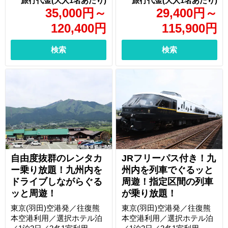
35,000
円
～
29,400
円
～
120,400
円
115,900
円
検索
検索
自由度抜群のレンタカ
JRフリーパス付き！九
ー乗り放題！九州内を
州内を列車でぐるッと
ドライブしながらぐる
周遊！指定区間の列車
ッと周遊！
が乗り放題！
東京(羽田)空港発／往復熊
東京(羽田)空港発／往復熊
本空港利用／選択ホテル泊
本空港利用／選択ホテル泊