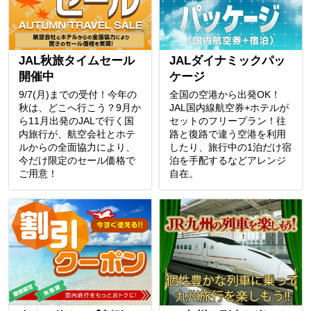
JAL秋旅タイムセール
JALダイナミックパッ
開催中
ケージ
9/7(月)までの受付！今年の
全国の空港から出発OK！
秋は、どこへ行こう？9月か
JAL国内線航空券+ホテルが
ら11月出発のJALで行く国
セットのフリープラン！往
内旅行が、航空会社とホテ
路と復路で違う空港を利用
ルからの全面協力により、
したり、旅行中の1泊だけ宿
今だけ限定のセール価格で
泊を手配するなどアレンジ
ご用意！
自在。