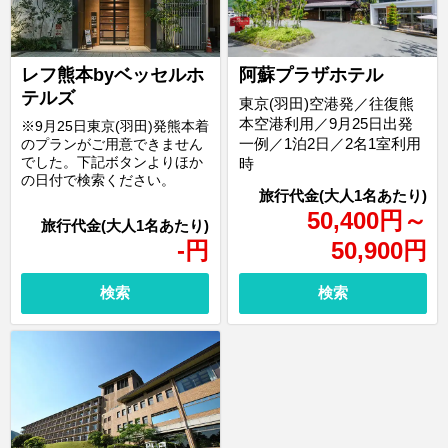
レフ熊本byベッセルホ
阿蘇プラザホテル
テルズ
東京(羽田)空港発／往復熊
本空港利用／9月25日出発
※9月25日東京(羽田)発熊本着
一例／1泊2日／2名1室利用
のプランがご用意できません
でした。下記ボタンよりほか
時
の日付で検索ください。
50,400
円
～
-
円
50,900
円
検索
検索