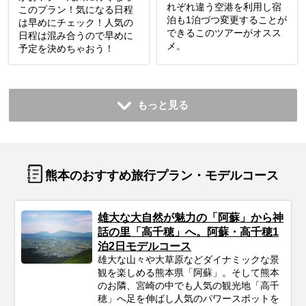
れぞれ違う空港を利用し宿
このプラン！気になる日程
泊も1泊づつ変更することが
は早めにチェック！人気の
できるこのツアーがオスス
日程は混み合うので早めに
メ。
予定を決めちゃおう！
もっと見る
熊本のおすすめ旅行プラン・モデルコース
雄大な大自然が魅力の「阿蘇」から神
話の里「高千穂」へ。阿蘇・高千穂1
泊2日モデルコース
雄大な山々や大草原などダイナミックな景
観を楽しめる熊本県「阿蘇」。そして熊本
のお隣、宮崎の中でも人気の観光地「高千
穂」へ足を伸ばし人気のパワースポットを