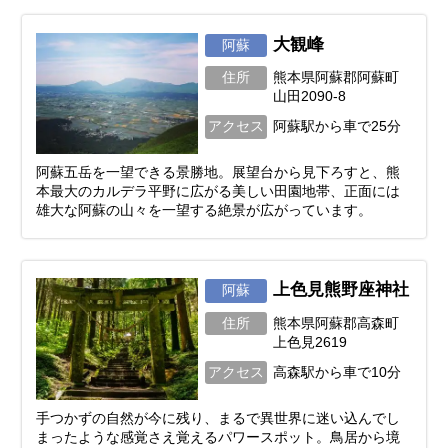
大観峰
阿蘇
住所
熊本県阿蘇郡阿蘇町
山田2090-8
アクセス
阿蘇駅から車で25分
阿蘇五岳を一望できる景勝地。展望台から見下ろすと、熊
本最大のカルデラ平野に広がる美しい田園地帯、正面には
雄大な阿蘇の山々を一望する絶景が広がっています。
上色見熊野座神社
阿蘇
住所
熊本県阿蘇郡高森町
上色見2619
アクセス
高森駅から車で10分
手つかずの自然が今に残り、まるで異世界に迷い込んでし
まったような感覚さえ覚えるパワースポット。鳥居から境