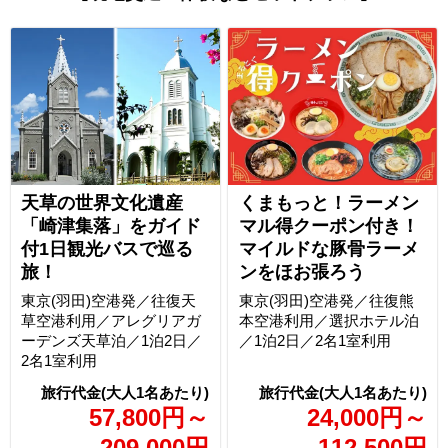
天草の世界文化遺産
くまもっと！ラーメン
「崎津集落」をガイド
マル得クーポン付き！
付1日観光バスで巡る
マイルドな豚骨ラーメ
旅！
ンをほお張ろう
東京(羽田)空港発／往復天
東京(羽田)空港発／往復熊
草空港利用／アレグリアガ
本空港利用／選択ホテル泊
ーデンズ天草泊／1泊2日／
／1泊2日／2名1室利用
2名1室利用
57,800
円
～
24,000
円
～
209,000
円
112,500
円