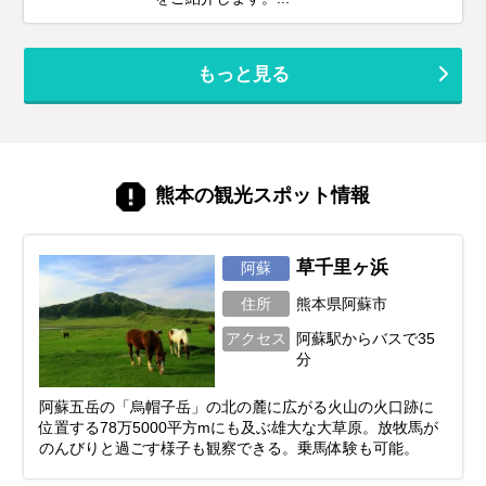
もっと見る
熊本の観光スポット情報
草千里ヶ浜
阿蘇
住所
熊本県阿蘇市
アクセス
阿蘇駅からバスで35
分
阿蘇五岳の「烏帽子岳」の北の麓に広がる火山の火口跡に
位置する78万5000平方mにも及ぶ雄大な大草原。放牧馬が
のんびりと過ごす様子も観察できる。乗馬体験も可能。