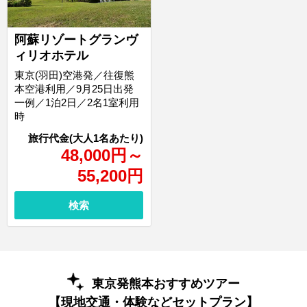
阿蘇リゾートグランヴ
ィリオホテル
東京(羽田)空港発／往復熊
本空港利用／9月25日出発
一例／1泊2日／2名1室利用
時
48,000
円
～
55,200
円
検索
東京発熊本おすすめツアー
【現地交通・体験などセットプラン】