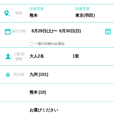
出発空港
到着空港
復路
熊本
東京(羽田)
旅行日程
一部の日程のみ宿泊
人数/部
屋数
宿泊地