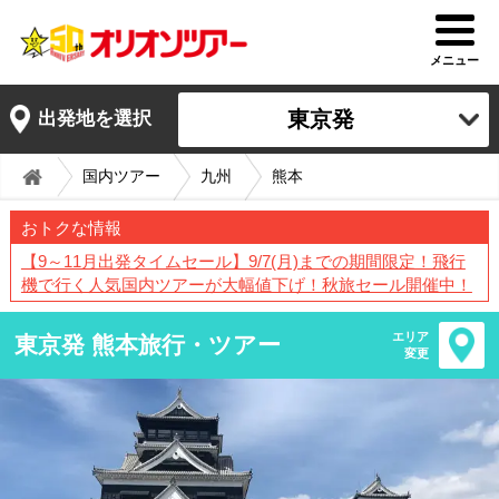
メニュー
東京発
出発地を選択
国内ツアー
九州
熊本
おトクな情報
【9～11月出発タイムセール】9/7(月)までの期間限定！飛行
機で行く人気国内ツアーが大幅値下げ！秋旅セール開催中！
エリア
東京発 熊本旅行・ツアー
変更