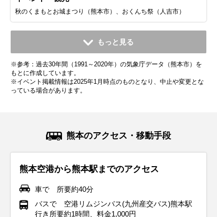
秋のくまもとお城まつり（熊本市）、おくんち祭（人吉市）
11月
12月
1月
2月
3月
4月
5月
6月
7月
もっと見る
平均気温・降水量
平均気温・降水量
平均気温・降水量
平均気温・降水量
平均気温・降水量
平均気温・降水量
平均気温・降水量
平均気温・降水量
平均気温・降水量
※参考：過去30年間（1991～2020年）の気象庁データ（熊本市）を
13.5℃
8.0℃
6.0℃
7.4℃
10.9℃
15.8℃
20.5℃
23.7℃
27.5℃
84.4mm
61.2mm
57.2mm
83.2mm
124.8mm
144.9mm
160.9mm
448.5mm
386.8mm
もとに作成しています。
※イベント掲載情報は2025年1月時点のものとなり、中止や変更とな
っている場合があります。
気候・服装
気候・服装
気候・服装
気候・服装
気候・服装
気候・服装
気候・服装
気候・服装
気候・服装
スプリング
スプリング
ダウン
ダウン
ダウン
ニット
コート
コート
コート
カーディガン
カーディガン
長袖シャツ
半袖シャツ
ジャケット
ジャケット
ジャケット
レインコート
ワンピース
コート
ジャケット
ジャケット
ジャケット
コート
11月下旬になると朝晩は冷え込みが厳しくなり、防寒対策が
12月は冬の寒さが本格化し、熊本市では平均気温が9℃前後
熊本県の1月は、日本の南側に位置するにもかかわらず、意
2月も引き続き冬の寒さが続きます。熊本市では最低気温が
熊本の春の訪れは比較的早いですが、日によって寒暖差が大
4月は気候が穏やかになり、日中は過ごしやすくなります。
5月は気温がぐっと上がり、日中は半袖でも快適に過ごせる
6月は梅雨の時期に入り、降水量が最も多くなります。湿度
7月は本格的な夏の暑さに突入し、湿度が高く蒸し暑い日が
熊本のアクセス・移動手段
必要となります。長袖のカットソーやシャツブラウスにカー
となります。最低気温は東京よりも低いことが多く、氷点下
外と厳しい寒さとなります。特に熊本市では最低気温が東京
氷点下になることもあり、しっかりとした防寒対策が必要で
きいのが特徴です。日中は暖かく感じられる日もあります
最高気温が20℃を超える日も増え、汗ばむ陽気となることも
日が多くなります。最高気温が25℃を超えることもあり、初
が高く蒸し暑さを感じる日が多いですが、肌寒さを感じるこ
続きます。熊本市では最高気温が30℃を超える日が続き、熱
ディガンやセーターを重ね、ブルゾン、ジャケット、または
になることもあります。厚手のコートやダウンジャケットが
よりも低くなることが多く、氷点下を記録することもありま
す。阿蘇地方も同様に寒さが厳しく、積雪が見られることも
が、朝晩は肌寒さを感じることがあります。軽めのジャケッ
あります。ただし、朝晩は肌寒さを感じる日もあるため、薄
夏を感じる陽気です。しかし、朝晩はまだ肌寒さを感じるこ
ともあるため、服装の調整が難しい時期です。通気性の良い
帯夜も多くなります。阿蘇地方は比較的涼しいですが、それ
熊本空港から熊本駅までのアクセス
薄手のコートを準備しておくと安心です。ストールや手袋な
必要になり、インナーはヒートテックなどの保温素材を選ぶ
す。阿蘇地方ではさらに冷え込み、最低気温は氷点下3～5℃
あります。厚手のコートやダウンジャケット、セーターな
トや薄手のニット、長袖のカットソーなどで、重ね着をして
手の羽織りものがあると安心です。長袖のカットソーやブラ
とがあるため、軽めの羽織りものを持参すると良いでしょ
薄手のシャツやブラウス、軽めのパンツを選びましょう。強
でも日中は暑さを感じます。半袖Tシャツや通気性の良いシ
どの防寒アイテムも活用すると良いでしょう。
のがおすすめです。夜間のイルミネーションなどを楽しむ場
に達することもあります。厚手のコートやダウンジャケット
ど、真冬の服装でしっかりと防寒しましょう。特に朝晩の冷
調整しやすい服装が理想的です。阿蘇などの山間部ではまだ
ウス、薄手のジャケットやカーディガンが適しています。
う。半袖のカットソーやブラウスに、薄手のカーディガンや
い雨が降ることも多いため、レインジャケットや折りたたみ
ャツを選び、帽子やサングラスで紫外線対策を徹底しましょ
車で 所要約40分
合は、手袋やマフラーなどの防寒アイテムを活用すると快適
は必須で、インナーにはヒートテックなどの保温性の高い素
え込みに備え、マフラーや手袋などの小物も忘れずに。
寒さが残るため、厚手の服装を選ぶのがおすすめです。
シャツを羽織るのがおすすめです。
傘は必ず持参し、防水加工された靴やレインシューズがある
う。日差しが強いため、日焼け止めをこまめに塗るのがおす
イベント・観光
イベント・観光
バスで 空港リムジンバス(九州産交バス)熊本駅
です。
材を選びましょう。手袋やマフラー、帽子などの防寒アイテ
と便利です。
すめです。屋外での観光が多い場合は、吸湿速乾素材の服
行き所要約1時間、料金1,000円
イベント・観光
イベント・観光
イベント・観光
妙見宮大祭（八代市）、台湾祭 in KUMAMOTO（熊本市）
清正公まつり（熊本市）、ハイヤ祭（牛深市）