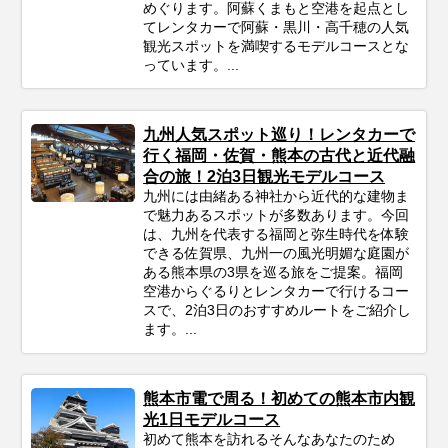
めぐります。阿蘇くまもと空港を起点とし
てレンタカーで阿蘇・黒川・高千穂の人気
観光スポットを満喫するモデルコースとな
っています。...
九州人気スポット巡り！レンタカーで
行く福岡・佐賀・熊本の古代と近代融
合の旅！2泊3日観光モデルコース
九州には由緒ある神社から近代的な建物ま
で魅力あるスポットが多数あります。今回
は、九州を代表する福岡と弥生時代を体験
できる佐賀県、九州一の風光明媚な庭園が
ある熊本県の3県を巡る旅をご提案。福岡
空港からぐるりとレンタカーで行けるコー
スで、2泊3日のおすすめルートをご紹介し
ます。...
熊本市電で周る！初めての熊本市内観
光1日モデルコース
初めて熊本を訪れるそんなあなたのため