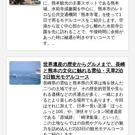
に、熊本観光の主要スポットである熊本
城、水前寺成趣園を中心に、熊本市のレト
ロな公共交通機関「熊本市電」を使って1
日で周るモデルコースをご紹介します。空
港から近く中心部から少し離れた水前寺公
園を先に訪れることで、午後時間に余裕が
あった時に融通が利きやすいコースで
す。...
世界遺産の歴史からグルメまで、長崎
と熊本の文化に触れる雲仙・天草2泊
3日観光モデルコース
長崎県の雲仙と熊本県の天草は海を挟んだ
二つの土地ですが、その歴史的背景や見ら
れる遺構などの共通点が多く、一緒にまわ
るとより楽しめる場所でもあります。今回
はそれに加えて、日本一長い足湯「ほっと
ふっと105」や、潜伏キリシタン関連遺産
である「原城跡」「崎津集落」といった、
この土地ならではの自然やグルメなどの魅
力を詰め込んだ2泊3日の観光モデルコース
をご紹介します。...