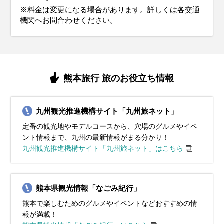
ムも活用すると快適に過ごせます。
や、水分補給を意識すると快適に過ごせます。
※料金は変更になる場合があります。詳しくは各交通
イベント・観光
イベント・観光
植木市（熊本市）、熊本城マラソン（熊本市）、人吉梅まつり
粟島神社大祭（宇土市）、阿蘇の火振り神事（阿蘇市）
阿蘇の山開き（阿蘇市）、春バラ観賞会（荒尾・玉名）、杖立温
機関へお問合わせください。
イベント・観光
イベント・観光
（人吉）
泉鯉のぼり祭り（杖立温泉）
CHRISMAS MARKET KUMAMOTO（熊本市）、天草サンタフェ
犬子ひょうたん（山鹿市）、碧水ホタルの里ホタルツアー（阿蘇
スティバル（天草市）
市）
熊本城迎春行事 （熊本市）、的ばかい （長洲町）
頓写会（熊本市）、高森湧水トンネル公園納涼七夕まつり（高森
町）、みなまた競り舟大会（水俣市）
熊本旅行 旅のお役立ち情報
九州観光推進機構サイト「九州旅ネット」
定番の観光地やモデルコースから、穴場のグルメやイベ
ント情報まで、九州の最新情報がまる分かり！
九州観光推進機構サイト「九州旅ネット」はこちら
熊本県観光情報「なごみ紀行」
熊本で楽しむためのグルメやイベントなどおすすめの情
報が満載！