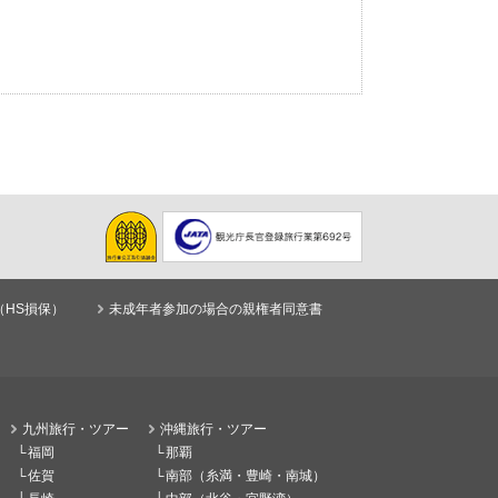
（HS損保）
未成年者参加の場合の親権者同意書
九州旅行・ツアー
沖縄旅行・ツアー
福岡
那覇
佐賀
南部（糸満・豊崎・南城）