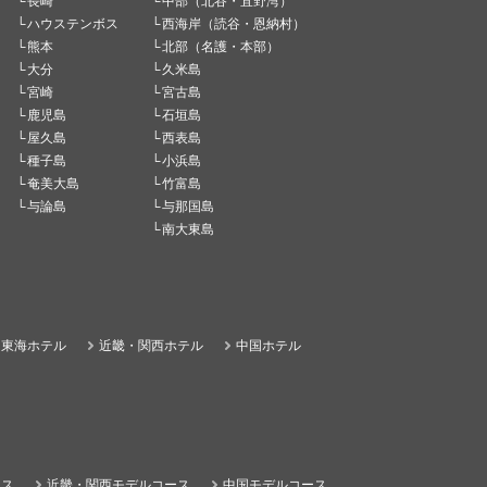
長崎
中部（北谷・宜野湾）
ハウステンボス
西海岸（読谷・恩納村）
熊本
北部（名護・本部）
大分
久米島
宮崎
宮古島
鹿児島
石垣島
屋久島
西表島
種子島
小浜島
奄美大島
竹富島
与論島
与那国島
南大東島
東海ホテル
近畿・関西ホテル
中国ホテル
ース
近畿・関西モデルコース
中国モデルコース