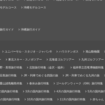
モデルコース
沖縄モデルコース
旅行ガイド
沖縄旅行ガイド
ユニバーサル・スタジオ・ジャパン®
ハウステンボス
旭山動物園
ー
東北スキー・スノボツアー
北海道ゴルフツアー
九州ゴルフツアー
野・美瑛旅行特集
北陸旅行特集（金沢・福井）
福井県立恐竜博物館特集
豆島旅行特集
JR・列車でめぐる四国の旅
JR・列車でめぐる九州の旅
重山諸島離島特集
春休み旅行特集
ゴールデンウィーク（GW）旅行特集
の国内旅行特集
3月の国内旅行特集
4月の国内旅行特集
5月の国内旅
月の国内旅行特集
10月の国内旅行特集
11月の国内旅行特集
赤ちゃん