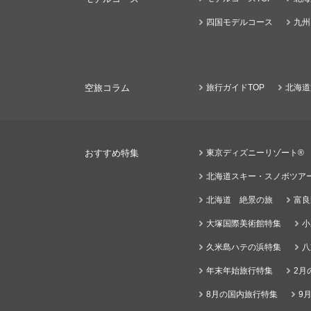
四国モデルコース
九州
空旅コラム
旅行ガイドTOP
北海道
おすすめ特集
東京ディズニーリゾート®
北海道スキー・スノボツア
北海道 絶景の旅
富良
大塚国際美術館特集
小
久米島ハテの浜特集
八
年末年始旅行特集
2月
8月の国内旅行特集
9