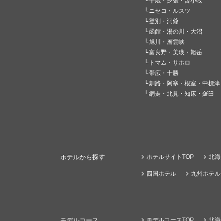
千歳・夕張・苫小牧
ニセコ・ルスツ
登別・洞爺
函館・湯の川・大沼
旭川・層雲峡
富良野・美瑛・旭岳
トマム・サホロ
帯広・十勝
釧路・阿寒・根室・中標津
網走・北見・知床・羅臼
ホテルから探す
ホテルサイトTOP
北海
四国ホテル
九州ホテル
モデルコース
モデルコースTOP
北海