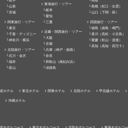
岩手
鳥取
東海旅行・ツアー
山形
島根（松江・出雲）
岐阜
宮城
山口（下関・萩）
愛知
関東旅行・ツアー
三重
四国旅行・ツアー
東京
徳島（徳島・鳴門）
近畿・関西旅行・ツアー
千葉・ディズニー
香川（高松・小豆島）
大阪
神奈川・横浜
愛媛（松山・道後）
京都
高知（高知・四万十）
北陸旅行・ツアー
兵庫（神戸・姫路）
石川・金沢
奈良
福井
和歌山（南紀白浜）
富山
淡路島
道ホテル
東北ホテル
関東ホテル
北陸ホテル
甲信越ホテル
沖縄ホテル
道モデルコース
東北モデルコース
北陸モデルコース
東海モデルコ