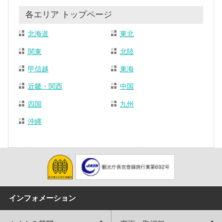
各エリア トップページ
北海道
東北
関東
北陸
甲信越
東海
近畿・関西
中国
四国
九州
沖縄
インフォメーション