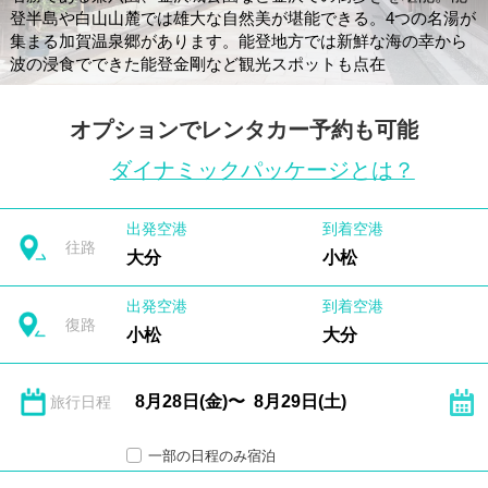
登半島や白山山麓では雄大な自然美が堪能できる。4つの名湯が
集まる加賀温泉郷があります。能登地方では新鮮な海の幸から
波の浸食でできた能登金剛など観光スポットも点在
オプションでレンタカー予約も可能
ダイナミックパッケージとは？
出発空港
到着空港
往路
大分
小松
出発空港
到着空港
復路
小松
大分
旅行日程
一部の日程のみ宿泊