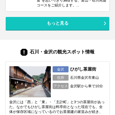
食”を思いっきり満喫する、富山・石川周遊
コースをご紹介します。...
もっと見る
石川・金沢の観光スポット情報
ひがし茶屋街
金沢
住所
石川県金沢市東山
アクセス
金沢駅から車で10分
金沢には「西」と「東」・「主計町」と3つの茶屋街があっ
た。なかでもひがし茶屋街は料亭街となった現在でも、全
体が保存区域になっているのでお茶屋建の家並みが続き、