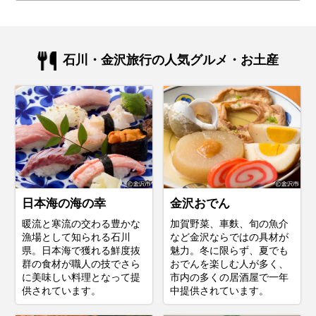
石川・金沢旅行の人気グルメ・お土産
日本海の海の幸
金沢おでん
暖流と寒流の交わる豊かな
加賀野菜、車麩、旬の魚介
漁場として知られる石川
など金沢ならではの具材が
県。日本海で獲れる鮮度抜
魅力。冬に限らず、夏でも
群の食材が職人の技でさら
おでんを楽しむ人が多く、
に美味しい料理となって提
市内の多くの居酒屋で一年
供されています。
中提供されています。