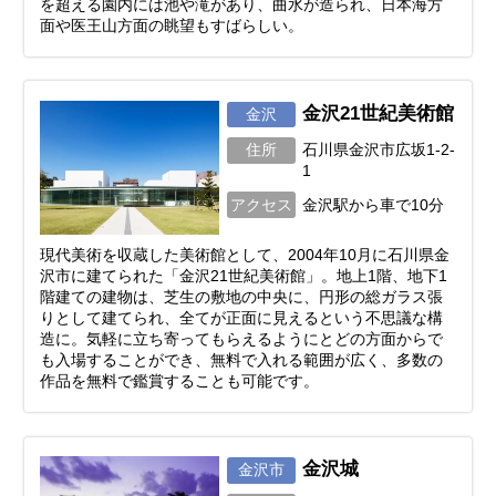
を超える園内には池や滝があり、曲水が造られ、日本海方
面や医王山方面の眺望もすばらしい。
金沢21世紀美術館
金沢
住所
石川県金沢市広坂1-2-
1
アクセス
金沢駅から車で10分
現代美術を収蔵した美術館として、2004年10月に石川県金
沢市に建てられた「金沢21世紀美術館」。地上1階、地下1
階建ての建物は、芝生の敷地の中央に、円形の総ガラス張
りとして建てられ、全てが正面に見えるという不思議な構
造に。気軽に立ち寄ってもらえるようにとどの方面からで
も入場することができ、無料で入れる範囲が広く、多数の
作品を無料で鑑賞することも可能です。
金沢城
金沢市