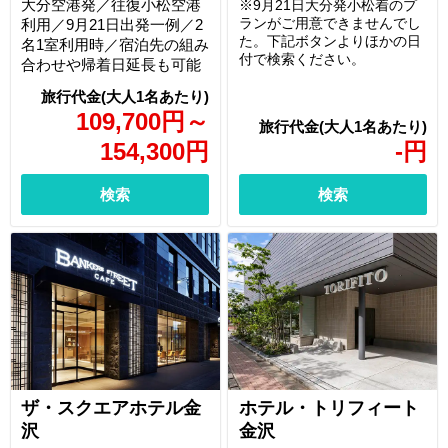
大分空港発／往復小松空港
※9月21日大分発小松着のプ
ランがご用意できませんでし
利用／9月21日出発一例／2
た。下記ボタンよりほかの日
名1室利用時／宿泊先の組み
付で検索ください。
合わせや帰着日延長も可能
109,700
円
～
154,300
円
-
円
検索
検索
ザ・スクエアホテル金
ホテル・トリフィート
沢
金沢