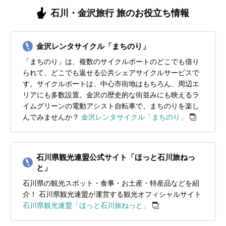
イベント・観光
イベント・観光
（旬）
式、氷室の仕込み初め、のと寒ぶりまつり、加能ガニ（漁期）、
季物語～冬の段～、フードピア金沢、加能ガニ（漁期）、寒ブリ
仏山）、加能ガニ（漁期）、甘エビ（旬）、イサザ（旬）、穴水
兼六園の雪吊り、イルミネーション、金沢クリスマスマーケッ
ツツジの見頃、兼六園開園記念日、金沢城・兼六園四季物語～春
アジサイの見頃、金沢百万石まつり、加賀友禅燈ろう流し、白鳥
石川・金沢旅行 旅のお役立ち情報
寒ブリ（旬）、甘エビ（旬）、ころ柿（旬）
（旬）、甘エビ（旬）、七尾産牡蠣（旬）、ころ柿（旬）
産牡蠣（旬）
ト、土塀こも掛け作業、香箱ガニ（漁期）、加能ガニ（漁期）、
の段～、青柏祭（七尾市）、浅野川鯉流し
路ホタル観賞の夕べ、金沢城・兼六園四季物語～初夏の段～、山
紅葉シーズン、かに漁解禁、兼六園の雪吊り、金沢城・兼六園四
海水浴シーズン、大聖寺灯ろう流し、あばれ祭、七尾祇園祭、山
寒ブリ（旬）、ノドグロ（旬）、甘エビ（旬）、ころ柿（旬）
代温泉菖蒲湯まつり
季物語～秋の段～、加賀友禅まつり、輪島かにまつり、近江町市
代大田楽、能登岩ガキ（旬）
場かにまつり、香箱ガニ（漁期）、加能ガニ（漁期）、寒ブリ
金沢レンタサイクル「まちのり」
（旬）、ノドグロ（旬）
「まちのり」は、複数のサイクルポートのどこでも借り
られて、どこでも返せる公共シェアサイクルサービスで
す。サイクルポートは、中心市街地はもちろん、周辺エ
リアにも多数設置。金沢の歴史的な街並みにも映えるラ
イムグリーンの電動アシスト自転車で、まちのりを楽し
んでみませんか？
金沢レンタサイクル「まちのり」
石川県観光連盟公式サイト「ほっと石川旅ねっ
と」
石川県の観光スポット・食事・お土産・特産品などを紹
介！ 石川県観光連盟が運営する観光オフィシャルサイト
石川県観光連盟「ほっと石川旅ねっと」