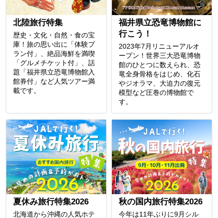
北陸旅行特集
福井県立恐竜博物館に
行こう！
歴史・文化・自然・食の宝
庫！旅の思い出に「体験プ
2023年7月リニューアルオ
ラン付」、絶品海鮮を満喫
ープン！世界三大恐竜博物
「グルメチケット付」、話
館のひとつに数えられ、恐
題「福井県立恐竜博物館入
竜全身骨格をはじめ、化石
館券付」など人気ツアー満
やジオラマ、大迫力の復元
載です。
模型など圧巻の博物館で
す。
夏休み旅行特集2026
秋の国内旅行特集2026
北海道から沖縄の人気ホテ
今年は11年ぶりに9月シル