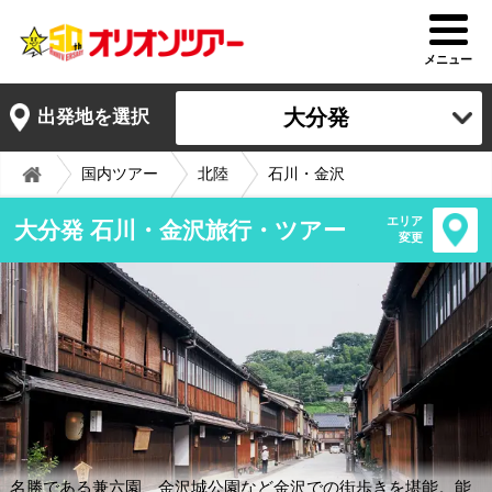
メニュー
大分発
出発地を選択
国内ツアー
北陸
石川・金沢
エリア
大分発 石川・金沢旅行・ツアー
変更
名勝である兼六園、金沢城公園など金沢での街歩きを堪能。能