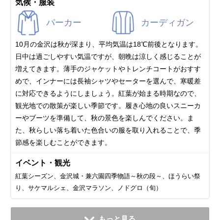
気候・服装
パーカー
カーディガン
10月の金沢は秋が深まり、平均気温は18℃前後となります。
日中は過ごしやすい気温ですが、朝晩は涼しく感じることが
増えてきます。薄手のジャケットやトレンチコートがおすす
めで、インナーには長袖シャツやセーターを選んで、寒暖差
に対応できるようにしましょう。紅葉が始まる時期なので、
観光地での散策が楽しい季節です。履き心地の良いスニーカ
ーやブーツを準備して、秋の景色を楽しんでください。ま
た、秋らしい落ち着いた色合いの服を取り入れることで、季
節感を楽しむことができます。
イベント・観光
紅葉シーズン、金沢城・兼六園四季物語～秋の段～、ほうらい祭
り、サケマルシェ、金沢マラソン、ノドグロ（旬）
11月
12月
1月
2月
3月
4月
5月
6月
7月
もっと見る