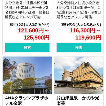
大分空港発／往復小松空港
大分空港発／往復小松空港
利用／9月21日出発一例／2
利用／9月21日出発一例／2
名1室利用時／延泊・帰着日
名1室利用時／延泊・帰着日
延長などアレンジ可能
延長などアレンジ可能
121,600
円
～
116,300
円
～
125,900
円
119,600
円
検索
検索
ANAクラウンプラザホ
片山津温泉 かのや光
テル金沢
楽苑