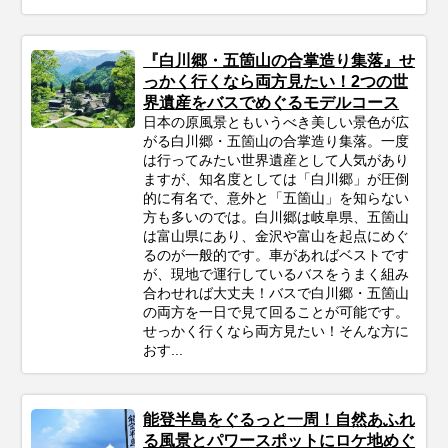
『白川郷・五箇山の合掌造り集落』せ
っかく行くなら両方見たい！2つの世
界遺産をバスでめぐるモデルコース
日本の原風景ともいうべき美しい景色が広
がる白川郷・五箇山の合掌造り集落。一度
は行ってみたい世界遺産として人気があり
ますが、知名度としては「白川郷」が圧倒
的に有名で、意外と「五箇山」を知らない
方も多いのでは。白川郷は岐阜県、五箇山
は富山県にあり、金沢や富山を起点にめぐ
るのが一般的です。車があればベストです
が、現地で運行しているバスをうまく組み
合わせれば大丈夫！バスで白川郷・五箇山
の両方を一日で見て回ることが可能です。
せっかく行くなら両方見たい！そんな方に
おす...
能登半島をぐるっと一周！自然あふれ
る風景とパワースポットにロケ地めぐ