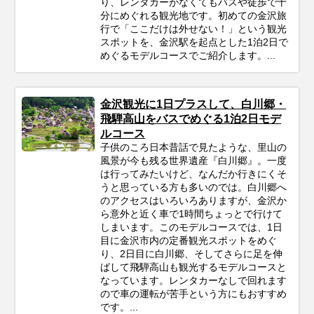
り、レンタカーがなくてもバスや徒歩で十
分にめぐれる観光地です。初めての金沢旅
行で「ここだけは外せない！」という観光
スポットを、金沢駅を起点とした1泊2日で
めぐるモデルコースでご紹介します。...
金沢観光に1日プラスして、白川郷・
飛騨高山をバスでめぐる1泊2日モデ
ルコース
子供のころ日本昔話で見たような、里山の
風景が今も残る世界遺産『白川郷』。一度
は行ってみたいけど、なんだか行きにくそ
うと思っている方も多いのでは。白川郷へ
のアクセスはいろいろありますが、金沢か
ら意外と近く車で1時間ちょっとで行けて
しまいます。このモデルコースでは、1日
目に金沢市内の定番観光スポットをめぐ
り、2日目に白川郷、そしてさらに足を伸
ばして飛騨高山も観光するモデルコースと
なっています。レンタカーなしで回れます
ので車の運転が苦手という方にもおすすめ
です。...