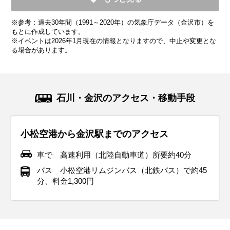
平均気温・降水量
平均気温・降水量
平均気温・降水量
平均気温・降水量
平均気温・降水量
平均気温・降水量
平均気温・降水量
平均気温・降水量
平均気温・降水量
※参考：過去30年間（1991～2020年）の気象庁データ（金沢市）を
11.9℃
6.8℃
4.0℃
4.2℃
7.3℃
12.6℃
17.7℃
21.6℃
25.8℃
250.8mm
301.1mm
256.0mm
162.6mm
157.2mm
143.9mm
138.0mm
170.3mm
233.4mm
もとに作成しています。
※イベントは2026年1月現在の情報となりますので、中止や変更とな
る場合があります。
気候・服装
気候・服装
気候・服装
気候・服装
気候・服装
気候・服装
気候・服装
気候・服装
気候・服装
スプリング
ダウン
ダウン
ダウン
コート
コート
コート
コート
コート
パーカー
長袖シャツ
半袖シャツ
ジャケット
ジャケット
ジャケット
カーディガン
レインコート
ワンピース
コート
ジャケット
ジャケット
ジャケット
11月の金沢は紅葉が見頃を迎え、秋らしい景色が広がる季節
12月の金沢は冬本番。平均気温は8℃前後で、最低気温が0℃
1月の金沢は寒さが厳しい季節です。平均気温は約4℃で、最
2月の金沢は平均気温は5℃程度ですが、雪が多いので防水対
3月の金沢は冬から春への移り変わりを感じる季節。平均気
4月の金沢は春本番！桜が咲き誇り、暖かい日が増える季節
5月の金沢は春から初夏への移り変わりを感じる季節です。
6月の金沢は梅雨入りし、雨の日が多くなります。平均気温
7月の金沢は夏本番！平均気温は25℃〜30℃とかなり暑く、
石川・金沢のアクセス・移動手段
です。平均気温は13℃前後で、昼間は穏やかですが、朝晩は
に近づく日もあります。厚手のコートやダウンジャケットを
低気温が0℃を下回ることも。さらに、北陸特有の「湿った
策は必須です。厚手のアウターに加えて、防水性の高いブー
温は8℃前後と少し暖かくなりますが、朝晩はまだ肌寒さが残
です。平均気温は12℃前後で、薄手のジャケットやスプリン
平均気温は16℃前後で、日中は20℃を超える暖かい日もあり
は20℃前後で、湿度も高め。服装は通気性が良く、速乾性の
湿度も高くて蒸し暑い日が続きます。服装は通気性の良いT
冷え込むことが多くなります。ウール素材のコートや厚手の
着て、しっかり防寒対策をしましょう。インナーにはヒート
雪」が降りやすい時期でもあります。服装は防寒重視で、厚
ツで足元をしっかり守りましょう。インナーはヒートテック
ります。服装は薄手のダウンジャケットや中綿コートがおす
グコートが活躍します。インナーには薄手のセーターや長袖
ます。薄手のジャケットやカーディガンがちょうど良く、朝
ある素材を選ぶのがおすすめです。半袖シャツや薄手のパン
シャツやショートパンツで軽装が基本です。紫外線対策とし
小松空港から金沢駅までのアクセス
ジャケットがぴったりで、インナーにはセーターやタートル
テックやフリース素材を取り入れると、寒い日でも快適に過
手のコートやダウンジャケットが必須。足元には防水性のあ
や厚手のセーターでしっかり保温を。北陸地方は風が強い日
すめ。インナーには厚手のセーターや長袖シャツを着て、日
シャツを合わせて、朝晩の寒さ対策にカーディガンを持ち歩
晩の涼しさには軽く羽織れるアイテムが便利です。半袖シャ
ツを基本に、必要に応じて軽めのジャケットを羽織ると便利
て、帽子やサングラス、日焼け止めをしっかり使いましょ
ネックを合わせて体をしっかり温めましょう。足元にはブー
ごせます。手袋やマフラー、帽子などの防寒小物も忘れずに
る滑りにくいソールのブーツがおすすめです。インナーには
も多いので、風を通しにくい素材のコートを選ぶとさらに快
中はカーディガンなどで調整できると便利です。また、雨が
くと安心です。観光でたくさん歩くことを考えて、履き心地
ツや薄手のパンツを取り入れた軽やかなコーデで、観光も快
です。雨対策として、防水性のあるジャケットやレインコー
う。ただし、冷房が効いた屋内や公共交通機関では寒く感じ
車で 高速利用（北陸自動車道）所要約40分
ツを選んで、寒さから守りながら観光中も快適に過ごせま
準備してください。降雪がある場合には、防水性の高いブー
ヒートテックやフリース素材を取り入れて、しっかり重ね着
適です。屋外観光では重ね着で体温調整しやすい服装がおす
降る日が多いので、防水性のある靴や折りたたみ傘を持って
の良いスニーカーがおすすめ。雨が降る日もあるので、防水
適に楽しめます。晴れた日が多いですが、急な雨に備えて折
トを持参すると安心。靴は防水加工されたスニーカーやレイ
ることがあるので、薄手のカーディガンやストールを持ち歩
バス 小松空港リムジンバス（北鉄バス）で約45
す。観光地では冷えを感じることもあるので、ストールや手
ツと滑りにくいソールを選ぶことが大切です。冬のイルミネ
を。手袋、マフラー、帽子などの小物も忘れずに準備して、
すめ。雪道で滑らないアイテムがあれば、街歩きも安心して
おくと安心。春の訪れを楽しめる庭園や街歩きには、動きや
性のある靴や傘を準備しておくと快適に過ごせます。
りたたみ傘を持っておくと安心です。観光でたくさん歩く場
ンシューズを選ぶと、雨の日でも快適に観光を楽しめます。
くと便利です。足元には通気性の良いサンダルや軽量スニー
分、料金1,300円
袋を携帯しておくと安心です。秋の北陸地方ならではの美し
ーションや伝統的な年末行事を楽しむためには、温かさと動
寒さに負けず快適に過ごしましょう。
楽しめます。
すい服装で出かけましょう。
合は、クッション性のあるスニーカーを履いて足元も快適
さらに、屋外観光の際は荷物が濡れないように防水バッグも
カーを選んで、長時間の散策でも快適に過ごせます。夜は花
イベント・観光
い庭園や茶屋街を訪れる際には、季節感を意識したスタイリ
きやすさを兼ね備えた服装がポイントです。
に。
用意しておくと安心です。
火大会などのイベントが多いので、軽めの羽織ものを用意し
イベント・観光
イベント・観光
イベント・観光
桜の見頃、金沢城・兼六園四季物語（観桜期）、大聖寺桜まつり
ングで旅行をさらに楽しみましょう。
ておくと良いでしょう。
イベント・観光
イベント・観光
イベント・観光
（加賀市）、近江町市場春まつり、穴水産牡蠣（旬）、甘エビ
雪景色、兼六園の雪吊り、イルミネーション、金沢市消防出初
雪景色、兼六園の雪吊り、イルミネーション、金沢城・兼六園四
梅の見頃（兼六園など）、平国祭（おいで祭）、石仏山祭り（石