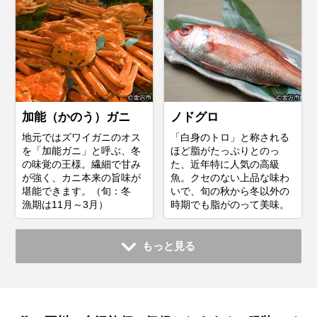
加能（かのう）ガニ
ノドグロ
地元ではズワイガニのオス
「白身のトロ」と称される
を「加能ガニ」と呼ぶ、冬
ほど脂がたっぷりとのっ
の味覚の王様。繊細で甘み
た、近年特に人気の高級
が強く、カニ本来の旨味が
魚。クセのない上品な味わ
堪能できます。（旬：冬
いで、旬の秋から冬以外の
漁期は11月～3月）
時期でも脂がのって美味。
もっと見る