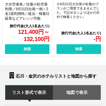
大分空港発／往復小松空港
※9月21日大分発小松着のプ
ランがご用意できませんでし
利用／9月21日出発一例／2
た。下記ボタンよりほかの日
名1室利用時／延泊・帰着日
付で検索ください。
延長などアレンジ可能
121,400
円
～
132,100
円
-
円
検索
検索
石川・金沢のホテルリストと地図から探す
リスト形式で表示
地図で表示