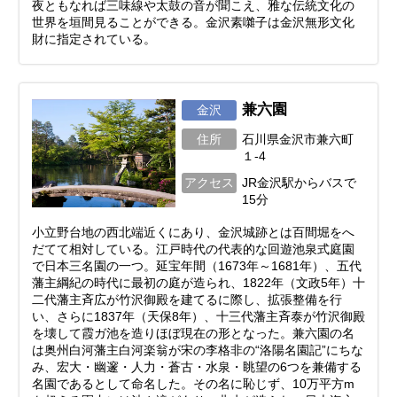
夜ともなれば三味線や太鼓の音が聞こえ、雅な伝統文化の
世界を垣間見ることができる。金沢素囃子は金沢無形文化
財に指定されている。
兼六園
金沢
住所
石川県金沢市兼六町
１-4
アクセス
JR金沢駅からバスで
15分
小立野台地の西北端近くにあり、金沢城跡とは百間堀をへ
だてて相対している。江戸時代の代表的な回遊池泉式庭園
で日本三名園の一つ。延宝年間（1673年～1681年）、五代
藩主綱紀の時代に最初の庭が造られ、1822年（文政5年）十
二代藩主斉広が竹沢御殿を建てるに際し、拡張整備を行
い、さらに1837年（天保8年）、十三代藩主斉泰が竹沢御殿
を壊して霞ガ池を造りほぼ現在の形となった。兼六園の名
は奥州白河藩主白河楽翁が宋の李格非の“洛陽名園記”にちな
み、宏大・幽邃・人力・蒼古・水泉・眺望の6つを兼備する
名園であるとして命名した。その名に恥じず、10万平方m