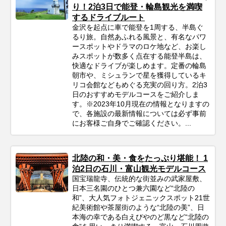
り！2泊3日で能登・輪島観光を満喫
するドライブルート
金沢を起点に車で能登を1周する、半島ぐ
るり旅。自然あふれる風景と、有名なパワ
ースポットやドラマのロケ地など、お楽し
みスポットが数多く点在する能登半島は、
快適なドライブが楽しめます。定番の輪島
朝市や、ミシュランで星を獲得しているキ
リコ会館などもめぐる充実の回り方。2泊3
日のおすすめモデルコースをご紹介しま
す。※2023年10月現在の情報となりますの
で、各施設の最新情報については必ず事前
にお客様ご自身でご確認ください。...
北陸の和・美・食をたっぷり堪能！ 1
泊2日の石川・富山観光モデルコース
国宝瑞龍寺、伝統的な街並みの武家屋敷、
日本三名園のひとつ兼六園など“北陸の
和”、大人気フォトジェニックスポット21世
紀美術館や茶屋街のような“北陸の美”、日
本海の幸である白えびやのど黒など“北陸の