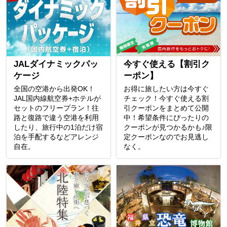
JALダイナミックパッ
今すぐ使える【割引ク
ケージ
ーポン】
全国の空港から出発OK！
お得に旅したい方は今すぐ
JAL国内線航空券+ホテルが
チェック！今すぐ使える割
セットのフリープラン！往
引クーポンをまとめて公開
路と復路で違う空港を利用
中！希望条件にぴったりの
したり、旅行中の1泊だけ宿
クーポンが見つかるかも♪限
泊を手配するなどアレンジ
定クーポンなのでお見逃し
自在。
なく。