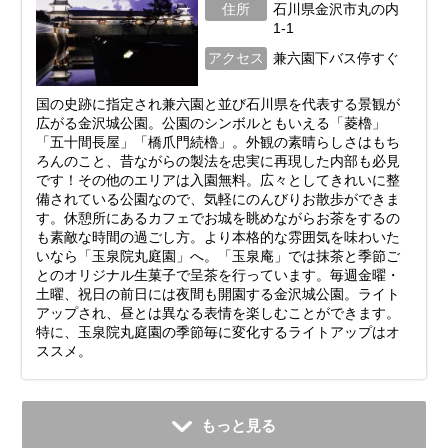
住所
石川県金沢市丸の内
1-1
アクセス
兼六園下バス停すぐ
国の史跡に指定され兼六園と並び石川県を代表する景観が
広がる金沢城公園。公園のシンボルともいえる「菱櫓」
「五十間長屋」「橋爪門続櫓」。外観の素晴らしさはもち
ろんのこと、昔ながらの製法を忠実に再現した内部も必見
です！その他のエリアは入園無料。広々としてきれいに整
備されている公園なので、気軽にのんびりお散歩ができま
す。休憩所にあるカフェでお城を眺めながらお茶をするの
も素敵な時間の過ごし方。より本格的な雰囲気を味わいた
いなら「玉泉院丸庭園」へ。「玉泉庵」では抹茶と季節ご
とのオリジナル生菓子で呈茶を行っています。毎週金曜・
土曜、祝日の前日には夜間も開園する金沢城公園。ライト
アップされ、昼とは異なる表情を楽しむことができます。
特に、玉泉院丸庭園の季節毎に変化するライトアップはオ
ススメ。
もっと見る