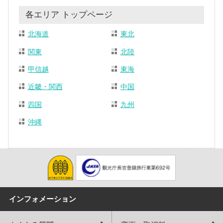
各エリア トップページ
北海道
東北
関東
北陸
甲信越
東海
近畿・関西
中国
四国
九州
沖縄
インフォメーション