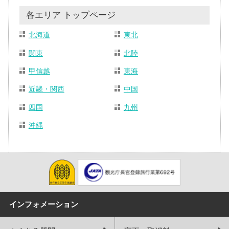
各エリア トップページ
北海道
東北
関東
北陸
甲信越
東海
近畿・関西
中国
四国
九州
沖縄
インフォメーション