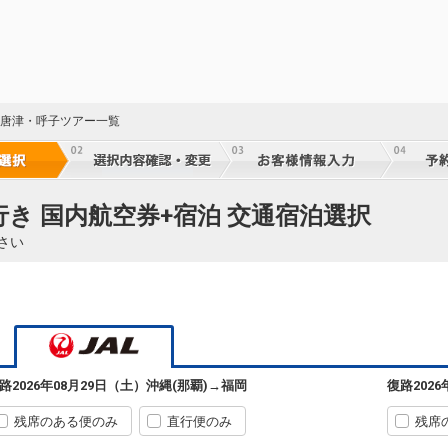
賀 唐津・呼子ツアー一覧
行き 国内航空券+宿泊 交通宿泊選択
さい
沖縄(那覇)
福岡
2
+10,900円
07:15
08:55
50便
5
クラスJを利用する
+17,500円
3
沖縄(那覇)
福岡
2
+17,300円
10:25
12:10
52便
路
2026年08月29日（土）
沖縄(那覇)
→
福岡
復路
202
5
クラスJを利用する
+26,400円
4
残席のある便のみ
直行便のみ
残席
沖縄(那覇)
福岡
― 円