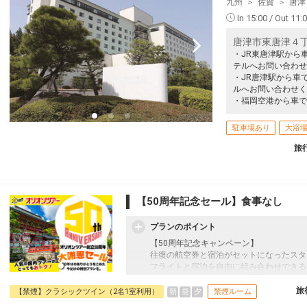
九州
佐賀
唐津
In 15:00 / Out 11:
唐津市東唐津４
・JR東唐津駅から
テルへお問い合わせ
・JR唐津駅から車
ルへお問い合わせく
・福岡空港から車で
駐車場あり
大浴
旅
【50周年記念セール】食事なし
プランのポイント
【50周年記念キャンペーン】
往復の航空券と宿泊がセットになったスタ
フライトと宿泊を自由に組み合わせできる
ん周遊旅行にも最適！
旅行期間中の1泊だけの宿泊や延泊・飛び
旅
朝
昼
夕
【禁煙】クラシックツイン（2名1室利用）
禁煙ルーム
JALマイレージ会員の方にはフライトマイ