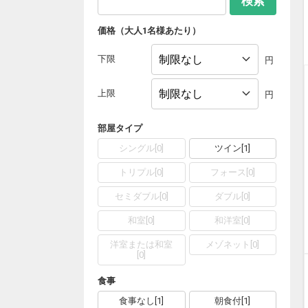
検索
価格（大人1名様あたり）
下限
円
上限
円
部屋タイプ
シングル
[
0
]
ツイン
[
1
]
トリプル
[
0
]
フォース
[
0
]
セミダブル
[
0
]
ダブル
[
0
]
和室
[
0
]
和洋室
[
0
]
洋室または和室
メゾネット
[
0
]
[
0
]
食事
食事なし
[
1
]
朝食付
[
1
]