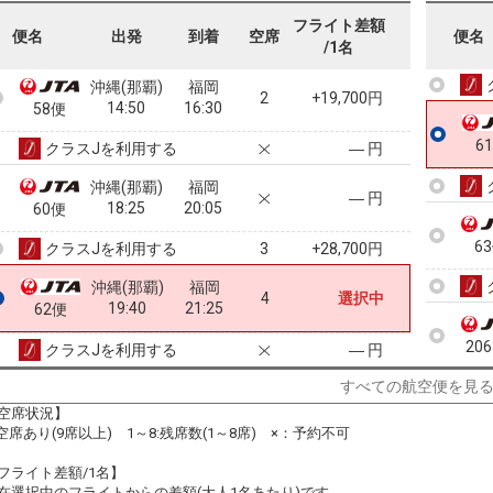
13:25
15:10
54便
フライト差額
便名
出発
到着
空席
便名
5
/1名
クラスJを利用する
+28,700円
3
沖縄(那覇)
福岡
2
+19,700円
14:50
16:30
58便
6
クラスJを利用する
― 円
沖縄(那覇)
福岡
― 円
18:25
20:05
60便
6
クラスJを利用する
+28,700円
3
沖縄(那覇)
福岡
4
選択中
19:40
21:25
62便
20
クラスJを利用する
― 円
すべての航空便を見
空席状況】
:空席あり(9席以上) 1～8:残席数(1～8席) ×：予約不可
6
フライト差額/1名】
在選択中のフライトからの差額(大人1名あたり)です。