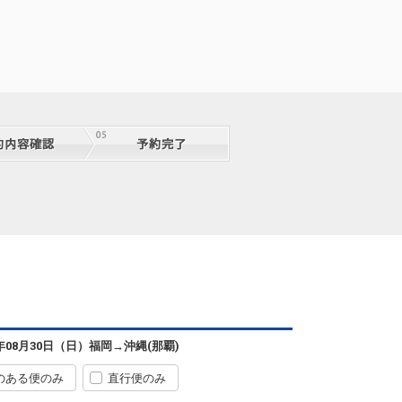
福岡
沖縄(那覇)
+9,500円
07:10
08:45
1便
クラスJを利用する
+33,400円
2
福岡
沖縄(那覇)
6年08月30日（日）
福岡
→
沖縄(那覇)
+2,300円
09:35
11:15
3便
のある便のみ
直行便のみ
クラスJを利用する
+25,800円
3