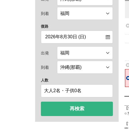
到着
復路
出発
到着
人数
再検索
【
○
【
現