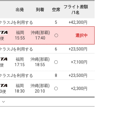
福岡
沖縄(那覇)
フライト差額
+16,900円
出発
到着
空席
12:55
14:45
7便
/1名
クラスJを利用する
+42,300円
5
福岡
沖縄(那覇)
選択中
15:55
17:40
1便
クラスJを利用する
+23,500円
6
福岡
沖縄(那覇)
+7,100円
17:15
18:55
3便
クラスJを利用する
+23,500円
8
福岡
沖縄(那覇)
+2,300円
18:30
20:10
63便
クラスJを利用する
+25,800円
る
福岡
沖縄(那覇)
+7,100円
20:50
22:25
5便
クラスJを利用する
+23,500円
7