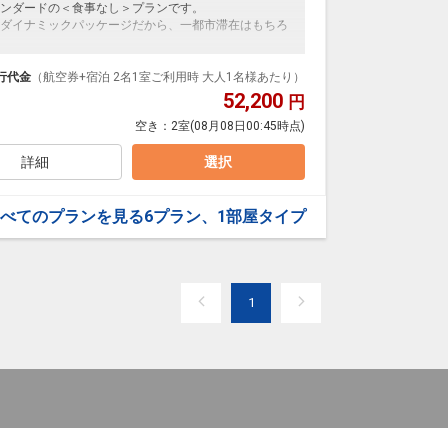
:00
ンダードの＜食事なし＞プランです。
ダイナミックパッケージだから、一都市滞在はもちろ
迎バスが運行されています。
泊なども自由自在です。
ルが50%貯まります。
行代金
（航空券+宿泊 2名1室ご利用時 大人1名様あたり）
52,200
円
にて施設使用料がかります。お1人様1泊あたり1,100
空き：
2室
(08月08日00:45時点)
たリフレッシュ空間です。
上がりに厳選された甘酒やお茶などを飲んでくつろぐ
詳細
選択
:00
べてのプランを見る
6プラン、1部屋タイプ
迎バスが運行されています。
にて施設使用料がかります。お1人様1泊あたり1,100
1