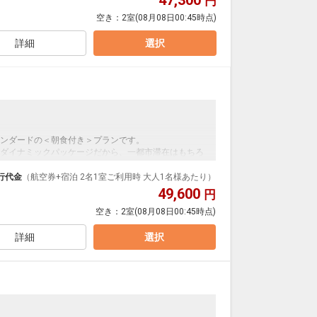
47,300
円
空き：
2室
(08月08日00:45時点)
たリフレッシュ空間です。
上がりに厳選された甘酒やお茶などを飲んでくつろぐ
詳細
選択
00
迎バスが運行されています。
ンダードの＜朝食付き＞プランです。
にて施設使用料がかります。お1人様1泊あたり1,100円
ダイナミックパッケージだから、一都市滞在はもちろ
泊なども自由自在です。
行代金
（航空券+宿泊 2名1室ご利用時 大人1名様あたり）
ルが50%貯まります。
49,600
円
空き：
2室
(08月08日00:45時点)
わりの和洋ビュッフェ（バイキング）形式です。
ニッシュなどのパンが、口コミなどでも高評価です。
詳細
選択
00)
たリフレッシュ空間です。
上がりに厳選された甘酒やお茶などを飲んでくつろぐ