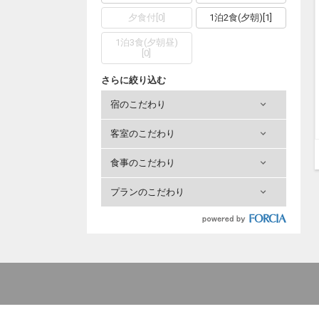
夕食付
[
0
]
1泊2食(夕朝)
[
1
]
1泊3食(夕朝昼)
[
0
]
さらに絞り込む
宿のこだわり
客室のこだわり
食事のこだわり
プランのこだわり