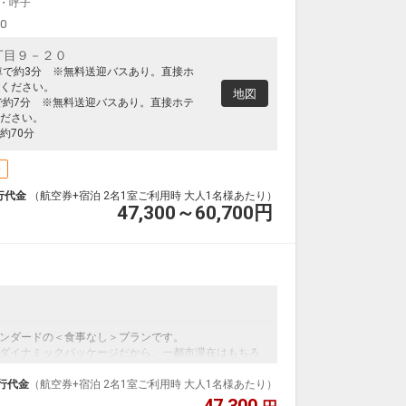
・呼子
00
丁目９－２０
車で約3分 ※無料送迎バスあり。直接ホ
ください。
地図
で約7分 ※無料送迎バスあり。直接ホテ
ださい。
約70分
場
行代金
（航空券+宿泊 2名1室ご利用時 大人1名様あたり）
47,300～60,700
円
ンダードの＜食事なし＞プランです。
ダイナミックパッケージだから、一都市滞在はもちろ
泊なども自由自在です。
行代金
（航空券+宿泊 2名1室ご利用時 大人1名様あたり）
ルが50%貯まります。