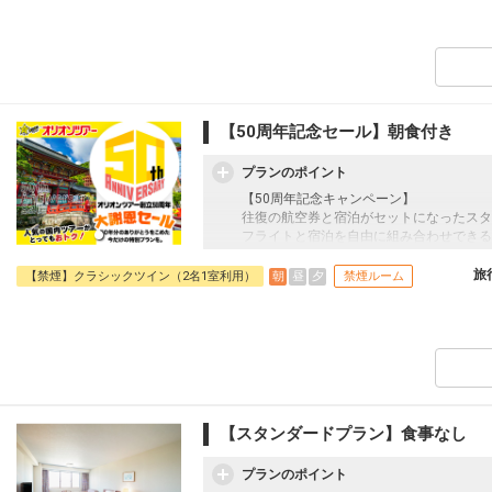
■大浴場のご案内
広々とした内湯とサウナ・水風呂を完備し
また、リラクゼーションラウンジでは、湯
ことができます。
□営業時間：15:00～23:00/翌朝06:00～10:
【50周年記念セール】朝食付き
■送迎のご案内
東唐津駅・唐津駅とホテル間を結ぶ無料送
プランのポイント
詳しくはホテルへお問い合わせください。
【50周年記念キャンペーン】
■施設使用料のご案内
往復の航空券と宿泊がセットになったスタ
添い寝幼児（0～6歳の未就学児）は、現地
フライトと宿泊を自由に組み合わせできる
（税込）
ん周遊旅行にも最適！
旅行期間中の1泊だけの宿泊や延泊・飛び
旅
朝
昼
夕
【禁煙】クラシックツイン（2名1室利用）
禁煙ルーム
JALマイレージ会員の方にはフライトマイ
■朝食のご案内
佐賀県産食材をふんだんに取り入れたこだ
ホテルメイドのクロワッサンやチェリーデ
□時間：06:30～09:30（ラストオーダー09:
■大浴場のご案内
【スタンダードプラン】食事なし
広々とした内湯とサウナ・水風呂を完備し
また、リラクゼーションラウンジでは、湯
プランのポイント
ことができます。