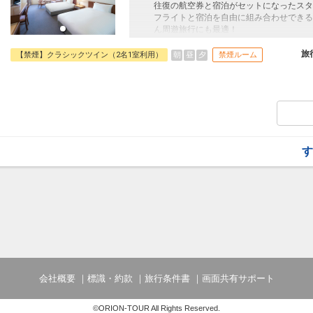
□営業時間：15:00～23:00/翌朝06:00～10
往復の航空券と宿泊がセットになったスタ
フライトと宿泊を自由に組み合わせできる
■送迎のご案内
ん周遊旅行にも最適！
東唐津駅・唐津駅とホテル間を結ぶ無料送
旅行期間中の1泊だけの宿泊や延泊・飛び
詳しくはホテルへお問い合わせください。
JALマイレージ会員の方にはフライトマイ
旅
朝
昼
夕
【禁煙】クラシックツイン（2名1室利用）
禁煙ルーム
■施設使用料のご案内
■大浴場のご案内
添い寝幼児（0～6歳の未就学児）は、現地
広々とした内湯とサウナ・水風呂を完備し
円（税込）
また、リラクゼーションラウンジでは、湯
ことができます。
□営業時間：15:00～23:00/翌朝06:00～10
■送迎のご案内
す
東唐津駅・唐津駅とホテル間を結ぶ無料送
詳しくはホテルへお問い合わせください。
■施設使用料のご案内
添い寝幼児（0～6歳の未就学児）は、現地
円（税込）
会社概要
標識・約款
旅行条件書
画面共有サポート
©ORION-TOUR All Rights Reserved.