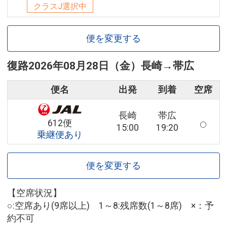
クラスJ選択中
便を変更する
復路
2026年08月28日（金）
長崎
→
帯広
便名
出発
到着
空席
長崎
帯広
612便
15:00
19:20
乗継便あり
便を変更する
【空席状況】
○:空席あり(9席以上) 1～8:残席数(1～8席) ×：予
約不可