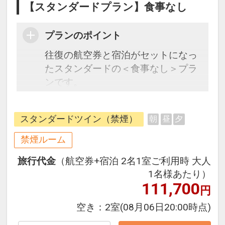
【スタンダードプラン】食事なし
プランのポイント
往復の航空券と宿泊がセットになっ
たスタンダードの＜食事なし＞プラ
ンです。
フライトと宿泊を自由に組み合わせ
できるダイナミックパッケージだか
スタンダードツイン（禁煙）
朝
昼
夕
ら、一都市滞在はもちろん周遊旅行
にも最適！
禁煙ルーム
旅行期間中の1泊だけの宿泊や延
旅行代金
（航空券+宿泊 2名1室ご利用時 大人
泊・飛び泊なども自由自在です。
1名様あたり）
JALマイレージ会員の方にはフライ
111,700
円
トマイルが50%貯まります。
空き：
2室
(08月06日20:00時点)