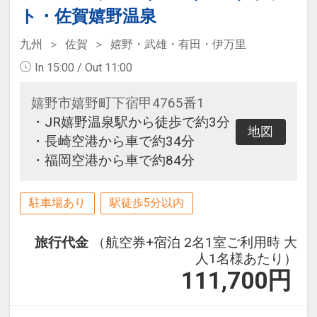
ト・佐賀嬉野温泉
九州
佐賀
嬉野・武雄・有田・伊万里
In 15:00 / Out 11:00
嬉野市嬉野町下宿甲4765番1
・JR嬉野温泉駅から徒歩で約3分
地図
・長崎空港から車で約34分
・福岡空港から車で約84分
駐車場あり
駅徒歩5分以内
旅行代金
（航空券+宿泊 2名1室ご利用時 大
人1名様あたり）
111,700
円