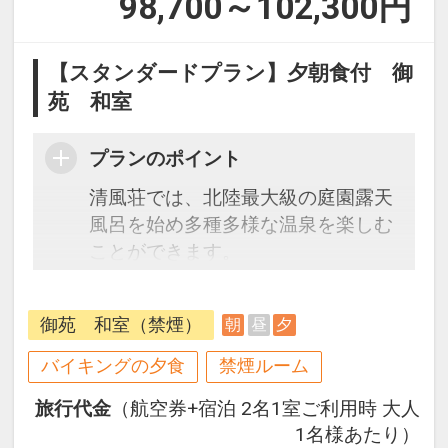
98,700～102,300
円
【スタンダードプラン】夕朝食付 御
苑 和室
プランのポイント
清風荘では、北陸最大級の庭園露天
風呂を始め多種多様な温泉を楽しむ
ことができます。
ご夕食は、四季折々の旬の食材や海
鮮中心のビュッフェや会席料理、贅
御苑 和室（禁煙）
朝
昼
夕
を尽くしたワンランク上の特撰懐石
など多彩なメニューでおもてなし。
バイキングの夕食
禁煙ルーム
ハイクラスの特別室には客室専用の
旅行代金
（航空券+宿泊 2名1室ご利用時 大人
露天風呂もあり、贅沢な時間をお過
1名様あたり）
ごしいただけます。