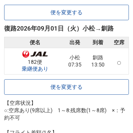
便を変更する
復路
2026年09月01日（火）
小松
→
釧路
便名
出発
到着
空席
小松
釧路
182便
07:35
13:50
乗継便あり
便を変更する
【空席状況】
○:空席あり(9席以上) 1～8:残席数(1～8席) ×：予
約不可
【フライト差額/1名】