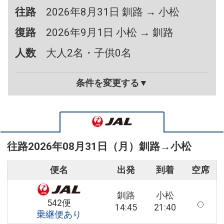
往路
2026年8月31日 釧路 → 小松
復路
2026年9月1日 小松 → 釧路
人数
大人2名・子供0名
条件を変更する▼
往路
2026年08月31日（月）
釧路
→
小松
便名
出発
到着
空席
釧路
小松
542便
14:45
21:40
乗継便あり