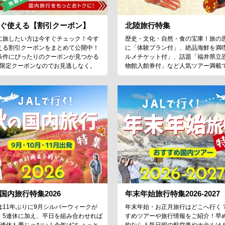
ぐ使える【割引クーポン】
北陸旅行特集
に旅したい方は今すぐチェック！今す
歴史・文化・自然・食の宝庫！旅の
える割引クーポンをまとめて公開中！
に「体験プラン付」、絶品海鮮を満
条件にぴったりのクーポンが見つかる
ルメチケット付」、話題「福井県立
♪限定クーポンなのでお見逃しなく。
物館入館券付」など人気ツアー満載
国内旅行特集2026
年末年始旅行特集2026-2027
は11年ぶりに9月シルバーウィークが
年末年始・お正月旅行はどこへ行く
！5連休に加え、平日を組み合わせれば
すめツアーや旅行情報をご紹介！早