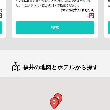
※9月21日出雲発小松着のプランがご用意できませんでし
た。下記ボタンよりほかの日付で検索ください。
円
-
円
検索
福井の地図とホテルから探す