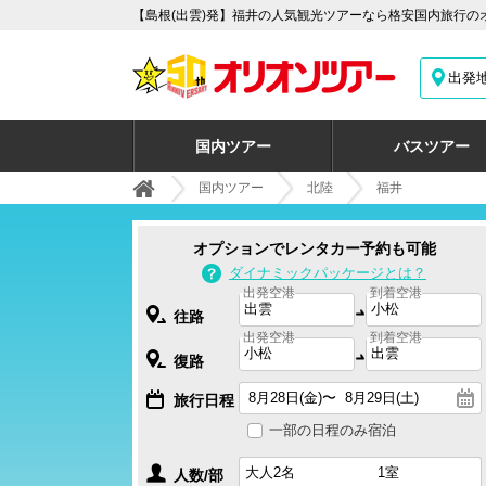
【島根(出雲)発】福井の人気観光ツアーなら格安国内旅行の
出発
国内ツアー
バスツアー
国内ツアー
北陸
福井
オプションでレンタカー予約も可能
ダイナミックパッケージとは？
出発空港
到着空港
往路
出発空港
到着空港
復路
旅行日程
一部の日程のみ宿泊
人数/部