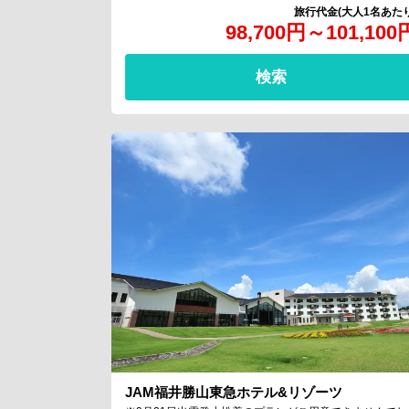
98,700
円
～
101,100
検索
JAM福井勝山東急ホテル&リゾーツ