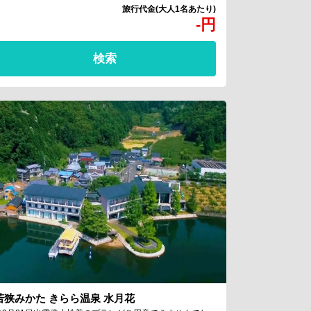
-
円
検索
若狭みかた きらら温泉 水月花