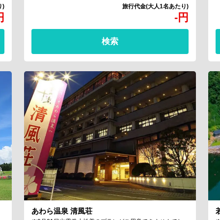
円
-
円
検索
あわら温泉 清風荘