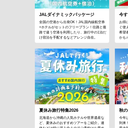
JALダイナミックパッケージ
今す
全国の空港から出発OK！JAL国内線航空券
お得
+ホテルがセットのフリープラン！往路と復
ぐ使
路で違う空港を利用したり、旅行中の1泊だ
希望
け宿泊を手配するなどアレンジ自在。
かも
夏休み旅行特集2026
秋の
北海道から沖縄の人気ホテルや世界遺産な
今年
ど、夏休みのおすすめツアーをご紹介。連
到来