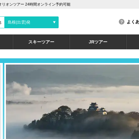
オリオンツアー 24時間オンライン予約可能
よく
地
島根(出雲)発
スキーツアー
JRツアー