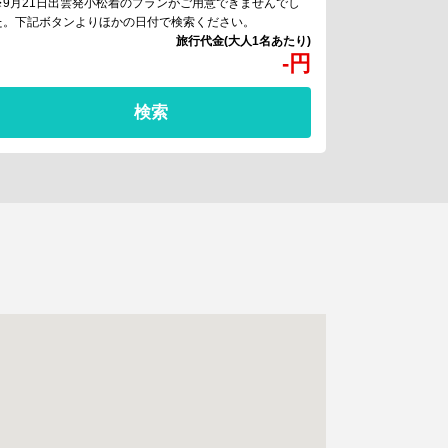
※9月21日出雲発小松着のプランがご用意できませんでし
た。下記ボタンよりほかの日付で検索ください。
-
円
検索