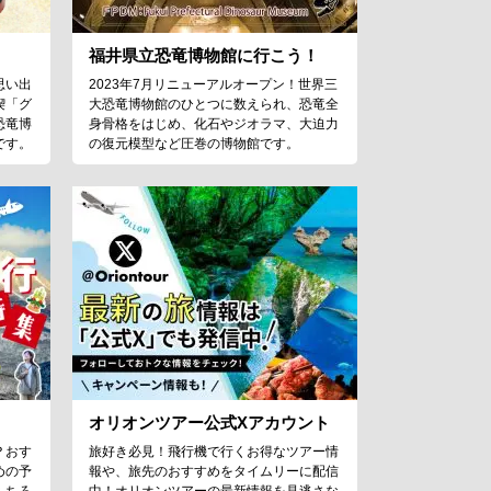
福井県立恐竜博物館に行こう！
思い出
2023年7月リニューアルオープン！世界三
喫「グ
大恐竜博物館のひとつに数えられ、恐竜全
恐竜博
身骨格をはじめ、化石やジオラマ、大迫力
です。
の復元模型など圧巻の博物館です。
オリオンツアー公式Xアカウント
？おす
旅好き必見！飛行機で行くお得なツアー情
めの予
報や、旅先のおすすめをタイムリーに配信