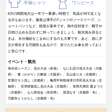
半袖シャツ
ワンピース
8月の関西地方は一年で一番暑い時期で、気温が35℃近くな
る日もあります。服装は薄手のTシャツやノースリーブ、シ
ョートパンツなど、軽装が基本です。熱中症対策で、帽子や
日焼け止めを忘れずに持っていきましょう。観光地を回ると
きは、水分補給をこまめにするのも大事です。あと、急に夕
立が発生する可能性もあるので、折りたたみ傘を持っておく
と安心です。
イベント・観光
海水浴シーズン、花火大会（各地）、なにわ淀川花火大会（大阪
府）、篝（かがり）の舞楽（大阪府）、五山送り火（京都府）、
笠置灯ろう流し（京都府）、亀岡平和祭保津川市民花火大会（京
都府）、宮津燈籠流し花火大会（京都府）、長岡天満宮 夏まつり
（京都府）、なら燈花会（奈良県）、賀茂なす（京都府・旬）、
万願寺とうがらし（京都府・旬）