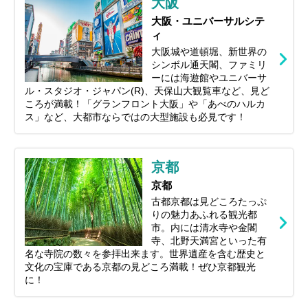
大阪
観光地まで、大阪の魅力をたっぷり楽しめ
るおすすめスポットを厳選してご紹介しま
大阪・ユニバーサルシテ
す。 グルメ、絶景、エンタメ、ショッピン
ィ
グ――あなたにぴったりの“大阪旅”がきっ
大阪城や道頓堀、新世界の
と見つかるはずです。
シンボル通天閣、ファミリ
ーには海遊館やユニバーサ
ル・スタジオ・ジャパン(R)、天保山大観覧車など、見ど
ころが満載！「グランフロント大阪」や「あべのハルカ
ス」など、大都市ならではの大型施設も必見です！
京都
京都
古都京都は見どころたっぷ
りの魅力あふれる観光都
市。内には清水寺や金閣
寺、北野天満宮といった有
名な寺院の数々を参拝出来ます。世界遺産を含む歴史と
文化の宝庫である京都の見どころ満載！ぜひ京都観光
に！