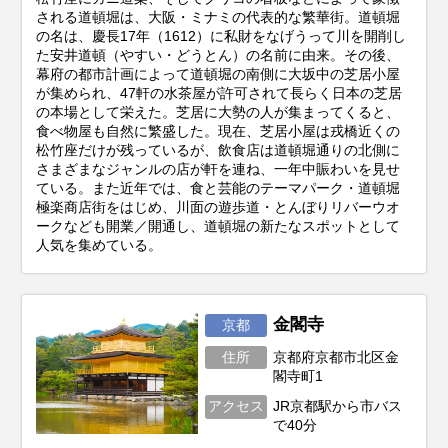
される道頓堀は、大阪・ミナミの代表的な繁華街。道頓堀
の名は、慶長17年（1612）に私財をなげうって川を開削し
た安井道頓（やすい・どうとん）の名前に由来。その後、
幕府の都市計画によって道頓堀の南側に大坂中の芝居小屋
が集められ、47軒の水茶屋が許可されて長らく日本の芝居
の本場として栄えた。芝居に大勢の人が集まってくると、
食べ物屋も自然に繁盛した。現在、芝居小屋は戎橋近くの
松竹座だけが残っているが、飲食店は道頓堀通りの北側に
さまざまなジャンルの店が軒を連ね、一年中賑わいを見せ
ている。また近年では、食と芸能のテーマパーク・道頓堀
極楽商店街をはじめ、川面の遊歩道・とんぼりリバーウオ
ークなども開業／開通し、道頓堀の新たなスポットとして
人気を集めている。
金閣寺
京都
住所
京都府京都市北区金
閣寺町1
アクセス
JR京都駅から市バス
で40分