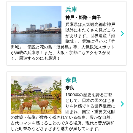
兵庫
神戸・姫路・舞子
兵庫県は人気観光都市神戸
以外にもたくさん見どころ
があります。世界遺産「姫
路城」、雲海に浮かぶ「竹
田城」、伝説と花の島「淡路島」等、人気観光スポット
が満載の兵庫県！また、大阪・京都にもアクセスが良
く、周遊するのにも最適！
奈良
奈良
1300年の歴史を誇る古都
として、日本の国のはじま
りを体感できる世界遺産に
囲まれ、国宝・重要文化財
の建築・仏像が数多く残されている奈良。豊かな自然、
古代ロマンを感じることのできる場所、現代と昔が調和
した町並みなどさまざまな魅力が満ちています。