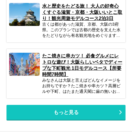
水と歴史をたどる旅！ 大人の好奇心
くすぐる滋賀・京都・大阪いいとこ取
り！観光周遊モデルコース2泊3日
古くは都があった滋賀、京都、大阪の3府
県。このプランでは古都の歴史を支えた水
をたどりながら有名観光地をめぐります...
たこ焼きに串カツ！ 必食グルメにレ
トロな遊び！大阪らしいベタでディー
プな下町観光 1日モデルコース【所要
時間7時間】
みなさんは大阪と言えばどんなイメージを
お持ちですか？たこ焼きや串カツ？高層ビ
ルや下町、はたまた通天閣に歯の無いお...
もっと見る