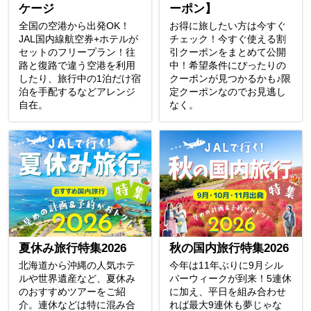
ケージ
ーポン】
全国の空港から出発OK！
お得に旅したい方は今すぐ
JAL国内線航空券+ホテルが
チェック！今すぐ使える割
セットのフリープラン！往
引クーポンをまとめて公開
路と復路で違う空港を利用
中！希望条件にぴったりの
したり、旅行中の1泊だけ宿
クーポンが見つかるかも♪限
泊を手配するなどアレンジ
定クーポンなのでお見逃し
自在。
なく。
夏休み旅行特集2026
秋の国内旅行特集2026
北海道から沖縄の人気ホテ
今年は11年ぶりに9月シル
ルや世界遺産など、夏休み
バーウィークが到来！5連休
のおすすめツアーをご紹
に加え、平日を組み合わせ
介。連休などは特に混み合
れば最大9連休も夢じゃな