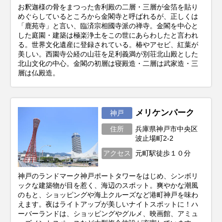
お釈迦様の骨をまつった舎利殿の二層・三層が金箔を貼り
めぐらしているところから金閣寺と呼ばれるが、正しくは
「鹿苑寺」と言い、臨済宗相國寺派の禅寺。金閣を中心と
した庭園・建築は極楽浄土をこの世にあらわしたと言われ
る。世界文化遺産に登録されている。椿やアセビ、紅葉が
美しい。西園寺公経の山荘を足利義満が別荘北山殿とした
北山文化の中心。金閣の初層は寝殿造・二層は武家造・三
層は仏殿造。
メリケンパーク
神戸
住所
兵庫県神戸市中央区
波止場町2-2
アクセス
元町駅徒歩１０分
神戸のランドマーク神戸ポートタワーをはじめ、シンボリ
ックな建築物が目を惹く、海辺のスポット。爽やかな潮風
のもと、ショッピングや海上クルーズなど港町神戸を味わ
えます。夜はライトアップが美しいナイトスポットに！ハ
ーバーランドは、ショッピングやグルメ、映画館、アミュ