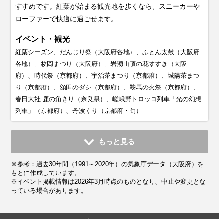
すすめです。紅葉が始まる観光地を歩くなら、スニーカーや
ローファーで快適に過ごせます。
イベント・観光
紅葉シーズン、だんじり祭（大阪府各地）、ふとん太鼓（大阪府
各地）、枚岡まつり（大阪府）、岩湧山頂の花すすき（大阪
府）、時代祭（京都府）、宇治茶まつり（京都府）、城陽茶まつ
り（京都府）、額田のダシ（京都府）、鞍馬の火祭（京都府）、
春日大社 鹿の角きり（奈良県）、嵯峨野トロッコ列車「光の幻想
列車」（京都府）、丹波くり（京都府・旬）
11月
12月
1月
2月
3月
4月
5月
6月
7月
もっと見る
平均気温・降水量
平均気温・降水量
平均気温・降水量
平均気温・降水量
平均気温・降水量
平均気温・降水量
平均気温・降水量
平均気温・降水量
平均気温・降水量
※参考：過去30年間（1991～2020年）の気象庁データ（大阪府）を
13.8℃
8.7℃
6.2℃
6.6℃
9.9℃
15.2℃
20.1℃
23.6℃
27.7℃
72.5mm
55.5mm
47.0mm
60.5mm
103.1mm
101.9mm
136.5mm
185.1mm
174.4mm
もとに作成しています。
※イベント掲載情報は2026年3月時点のものとなり、中止や変更とな
っている場合があります。
気候・服装
気候・服装
気候・服装
気候・服装
気候・服装
気候・服装
気候・服装
気候・服装
気候・服装
スプリング
スプリング
ダウン
ダウン
ダウン
ニット
コート
コート
コート
コート
カーディガン
長袖シャツ
半袖シャツ
ジャケット
ジャケット
長袖シャツ
レインコート
ワンピース
コート
ジャケット
ジャケット
ジャケット
コート