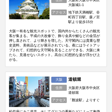
住所
大阪府大阪市中央区
大阪城1-1
アクセス
地下鉄天満橋駅、谷
町四丁目駅、森ノ宮
駅より徒歩15分
大阪一有名な観光スポットで、国内外からたくさんの観光
客が集まる。平成の大改修で、飾り金具や鯱などの金箔が
押し直されて、より輝きを増した。天守閣内には貴重な歴
史資料、美術品などが展示されている。夜にはライトアッ
プされて、幻想的な天守閣を見ることができる。大阪に来
たら、見逃せないスポット。高台に幻想的な姿が浮かび上
がる。
道頓堀
大阪
住所
大阪府大阪市中央区
道頓堀
アクセス
「難波駅」よりすぐ
松竹座にカニ道楽、そしてグリコの看板などによって象徴