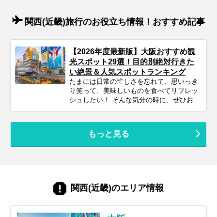
関西(近畿)旅行のお役立ち情報！おすすめ記事
【2026年度最新版】大阪おすすめ観
光スポット29選！目的別絶対行きた
い絶景＆人気スポットランキング
たまには日常の忙しさを忘れて、思いっき
り笑って、美味しいものを食べてリフレッ
シュしたい！ そんな気分の時に、ぜひおす
すめしたい旅先が『大阪』です。 伊丹空港
や関西国際空港からのアクセスも抜群で、
週末を利用した飛行機旅にもぴったりの大
もっと見る
阪。 活気あふれる“コテコテ”のなにわ文化
はもちろん、近年はキタ（梅田）エリアを
中心に大規模な再開発が進み、街はますま
す進化を続けています。 さらに少し足を延
ばせば、海風が心地よいベイエリアや、自
然豊かな北摂・泉州エリアなど、多彩な魅
関西(近畿)のエリア情報
力に出会えるのも大阪ならでは。 この記事
では、プロのツアーコーディネーターが、
2026年の最新注目スポットから王道の定番