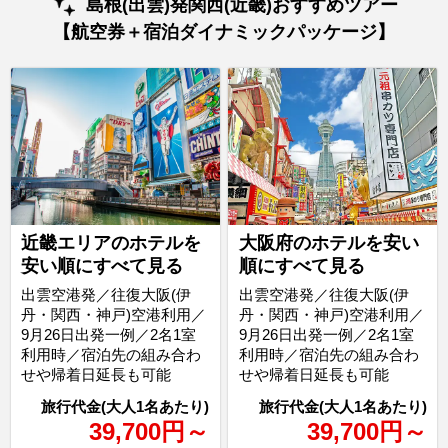
島根(出雲)発関西(近畿)おすすめツアー
【航空券＋宿泊ダイナミックパッケージ】
近畿エリアのホテルを
大阪府のホテルを安い
安い順にすべて見る
順にすべて見る
出雲空港発／往復大阪(伊
出雲空港発／往復大阪(伊
丹・関西・神戸)空港利用／
丹・関西・神戸)空港利用／
9月26日出発一例／2名1室
9月26日出発一例／2名1室
利用時／宿泊先の組み合わ
利用時／宿泊先の組み合わ
せや帰着日延長も可能
せや帰着日延長も可能
39,700
円
～
39,700
円
～