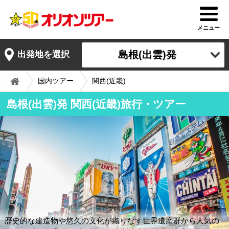
メニュー
島根(出雲)発
出発地を選択
国内ツアー
関西(近畿)
島根(出雲)発 関西(近畿)旅行・ツアー
歴史的な建造物や悠久の文化が織りなす世界遺産群から人気の