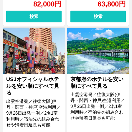
82,000
円
63,800
円
検索
検索
USJオフィシャルホテ
京都府のホテルを安い
ルを安い順にすべて見
順にすべて見る
る
出雲空港発／往復大阪(伊
丹・関西・神戸)空港利用／
出雲空港発／往復大阪(伊
9月26日出発一例／2名1室
丹・関西・神戸)空港利用／
利用時／宿泊先の組み合わ
9月26日出発一例／2名1室
せや帰着日延長も可能
利用時／宿泊先の組み合わ
せや帰着日延長も可能