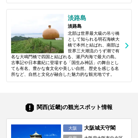
淡路島
淡路島
北部は世界最大級の吊り橋
として知られる明石海峡大
橋で本州と結ばれ、南部は
世界三大潮流のうず潮で有
名な大鳴門橋で四国と結ばれる、瀬戸内海で最大の島。
古事記や日本書紀に登場する「国生み神話」の舞台とし
ても有名。
豊かな食文化や美しい自然、歴史を感じる名
所など、自然と文化が融合した魅力的な観光地です。
関西(近畿)の観光スポット情報
大阪城天守閣
大阪