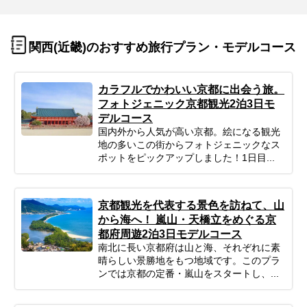
関西(近畿)のおすすめ旅行プラン・モデルコース
カラフルでかわいい京都に出会う旅。
フォトジェニック京都観光2泊3日モ
デルコース
国内外から人気が高い京都。絵になる観光
地の多いこの街からフォトジェニックなス
ポットをピックアップしました！1日目...
京都観光を代表する景色を訪ねて、山
から海へ！ 嵐山・天橋立をめぐる京
都府周遊2泊3日モデルコース
南北に長い京都府は山と海、それぞれに素
晴らしい景勝地をもつ地域です。このプラ
ンでは京都の定番・嵐山をスタートし、...