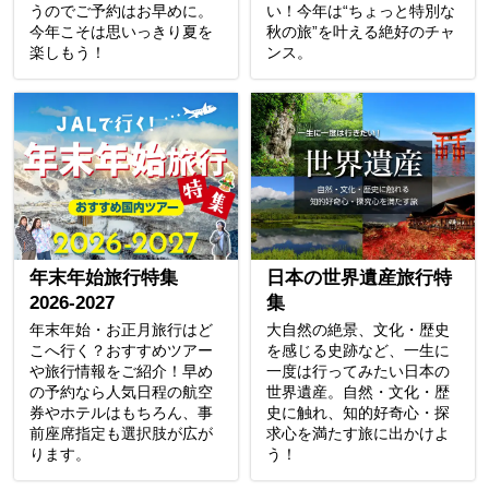
うのでご予約はお早めに。
い！今年は“ちょっと特別な
今年こそは思いっきり夏を
秋の旅”を叶える絶好のチャ
楽しもう！
ンス。
年末年始旅行特集
日本の世界遺産旅行特
2026-2027
集
年末年始・お正月旅行はど
大自然の絶景、文化・歴史
こへ行く？おすすめツアー
を感じる史跡など、一生に
や旅行情報をご紹介！早め
一度は行ってみたい日本の
の予約なら人気日程の航空
世界遺産。自然・文化・歴
券やホテルはもちろん、事
史に触れ、知的好奇心・探
前座席指定も選択肢が広が
求心を満たす旅に出かけよ
ります。
う！