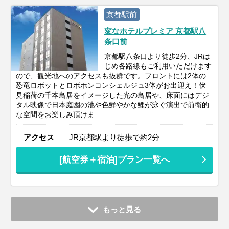
京都駅前
変なホテルプレミア 京都駅八
条口前
京都駅八条口より徒歩2分、JRは
じめ各路線もご利用いただけます
ので、観光地へのアクセスも抜群です。フロントには2体の
恐竜ロボットとロボホンコンシェルジュ3体がお出迎え！伏
見稲荷の千本鳥居をイメージした光の鳥居や、床面にはデジ
タル映像で日本庭園の池や色鮮やかな鯉が泳ぐ演出で前衛的
な空間をお楽しみ頂けま…
アクセス
JR京都駅より徒歩で約2分
[航空券＋宿泊]プラン一覧へ
もっと見る