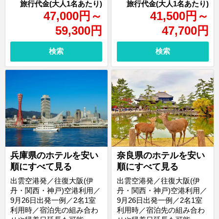
47,000
円
～
41,500
円
～
59,300
円
47,700
円
検索
検索
兵庫県のホテルを安い
奈良県のホテルを安い
順にすべて見る
順にすべて見る
出雲空港発／往復大阪(伊
出雲空港発／往復大阪(伊
丹・関西・神戸)空港利用／
丹・関西・神戸)空港利用／
9月26日出発一例／2名1室
9月26日出発一例／2名1室
利用時／宿泊先の組み合わ
利用時／宿泊先の組み合わ