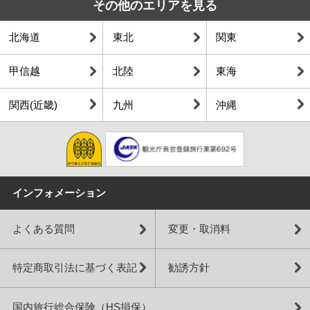
その他のエリアを見る
11月の関西地方は本格的に秋が深まって、平均気温は14℃く
12月の関西は冬本番を迎え、平均気温は9℃くらい、最低気
1月の関西地方はまさに冬本番！平均気温は6℃くらいで、寒
2月の関西地方も1月と同じく寒い日が続きますが、だんだん
3月になると関西地方は少しずつ春らしさを感じられる季節
4月の関西地方は春本番を迎え、桜が咲く美しい季節です。
5月の関西地方は爽やかな初夏の陽気で、観光にぴったりの
6月の関西地方は梅雨入りの時期で、雨の日が多くなりま
7月の関西地方は真夏の暑さが本格的にやってきて、気温は
北海道
東北
関東
らいです。日中は穏やかな陽気ですが、朝晩は肌寒く感じる
温は5℃を下回る日もあります。服装は厚手のコートやダウン
い日は最低気温が0℃近くまで下がることもあり、厚手のコー
日差しが強くなってくる感じもあります。平均気温は6〜7℃
に移り変わります。平均気温は10℃前後ですが、朝晩はまだ
平均気温は15℃前後で、日中は暖かく快適な陽気が続きます
季節です。平均気温は20℃くらいで、日中は半袖シャツや薄
す。平均気温は24℃くらいで、湿度が高くて蒸し暑さを感じ
30℃を超える日が多くなります。服装は軽くて通気性のいい
ことが増えてきます。服装にはウール素材のジャケットや厚
ジャケットが欠かせません。インナーにはヒートテックやフ
トやダウンジャケットが大活躍する季節です。インナーには
くらいで、厚手のコートや中綿ジャケットはまだまだ手放せ
冷える日が多いです。薄手のダウンや中綿コートが引き続き
が、まだ少し肌寒さを感じることもあります。服装は薄手の
手のパンツ、スカートなど軽やかな服装で過ごせます。た
る日もあります。服装は通気性のいいシャツや薄手のパンツ
Tシャツやショートパンツを選んで、蒸し暑さを少しでも和
甲信越
北陸
東海
手のカーディガンがぴったり。インナーにはセーターやター
リース素材のシャツを選んで、しっかり寒さ対策をしましょ
ヒートテックやフリース素材のシャツがあるとポカポカ。手
ません。インナーはセーターや長袖シャツがおすすめで、重
活躍しつつ、日中は軽めのジャケットやカーディガンでも過
ジャケットやトレンチコートがちょうどよく、日中はカーデ
だ、朝晩はちょっと涼しい日もあるので、薄手のジャケット
を選んで涼しく過ごしましょう。防水ジャケットやレインコ
らげましょう。外に出るときは、帽子やサングラスを使って
トルネックを着て、しっかり暖かさを確保しましょう。靴は
う。手袋やマフラー、帽子などの防寒小物をプラスすれば、
袋、マフラー、帽子なんかもプラスすれば完璧です！靴は防
ね着して調整しやすい服装が便利です。観光中に手足が冷え
ごしやすい日もあります。インナーは長袖シャツや薄手のセ
ィガンやシャツでも軽やかに過ごせます。観光するなら歩き
やカーディガンがあると安心。天候は比較的安定しており、
ート、折りたたみ傘は必須アイテム！靴は防水仕様のスニー
紫外線対策をしっかりすることが大事。屋内は冷房が効きす
関西(近畿)
九州
沖縄
ブーツや防寒性のあるスニーカーが快適です。ストールや手
さらに快適に過ごせます。観光地ではクリスマスイルミネー
寒仕様のブーツや、滑りにくいソールのスニーカーが安心。
ないように、手袋やマフラーも準備しておくと安心！また、
ーターがちょうどいい感じで、寒暖差に対応できる重ね着が
やすい服装を意識して、足元はスニーカーがおすすめ！あ
雨具の出番は少ないですが、念のため折りたたみ傘を持って
カーやレインシューズを選べば、雨の日でも快適に移動でき
ぎてることもあるので、薄手のカーディガンやストールを持
袋を持っておくと、さらに安心です。
ションなど、冬ならではのイベントが楽しめるので、しっか
晴れの日が多いくなりますが、冷たい風が吹くこともあるの
屋外でのアクティビティにはカイロを持っておくのもおすす
ポイントです。
と、急な雨に備えて折りたたみ傘があると安心です。
おくと安心感アップ！観光でたくさん歩くなら、履き心地の
ます。梅雨でも動きやすい服装で、観光を楽しむ準備を整え
っておくと便利です。観光地を巡るなら、軽量で通気性のい
り防寒して出かけましょう。靴は防滑性のあるブーツを選べ
で、風を通さない素材の服を選ぶとさらに快適です。
めです。寒い中でも動きやすい服装で、快適に旅行を楽しみ
いいスニーカーがおすすめです。
ましょう。
いスニーカーやサンダルを履いて、快適に歩けるようにしま
イベント・観光
イベント・観光
イベント・観光
ば、冬の関西も快適に楽しめます。
ましょう。
しょう。
イベント・観光
イベント・観光
イベント・観光
紅葉シーズン、イルミネーションシーズン、紅葉ライトアップ、
梅の見ごろ、桜の見ごろ、万博記念公園梅まつり（大阪府）、て
桜の見ごろ、御田植神事（大阪府）、堺刃物まつり（大阪府）、
イベント・観光
イベント・観光
イベント・観光
大阪・光の饗宴（大阪府）、岩湧山頂の花すすき（大阪府）、ド
んま天神梅まつり（大阪府）、曲水の宴（京都府）、大相撲大阪
造幣局桜の通り抜け（大阪府）、福知山お城まつり（京都府）、
イルミネーションシーズン、金剛山の雪景色（大阪府）、今宮戎
高槻ジャズストリート（大阪府）、万博記念公園ホタルの夕べ
あじさいの見ごろ、愛染まつり（大阪府）、住吉大社の御田植神
インフォメーション
イツ・クリスマスマーケット大阪（大阪府）、梅小路公園紅葉ま
場所（大阪府）、青龍会（京都府）、長岡天満宮 梅花祭（京都
京たけのこ（京都府・旬）、曲水の宴（城南宮）
神社の十日戎（大阪府）、大阪・光の饗宴（大阪府）、大阪城イ
（大阪府）、葵祭（京都府）、永谷宗円生家新茶まつり（京都
事（大阪府）、仁和寺 青もみじ雲海ライトアップ&観音堂夜間拝
イルミネーションシーズン、大阪・光の饗宴（大阪府）、大阪城
梅の見ごろ、イルミネーションシーズン、大阪城イルミナージュ
海水浴シーズン、花火大会（各地）、天神祭（大阪府）、令和
つり（京都府）、三千院もみじ祭（京都府）、長岡京ガラシャ祭
府）、笠置さくらまつり（京都府）、井手町さくらまつり（京都
ルミナージュ（大阪府）、初天神（京都府）、新春甘南備山初登
府）、鴨川をどり（京都府）、京たけのこ（京都府・旬）、宇治
観（京都府）、貴船祭（京都府）、丹州観音寺 あじさいまつり
イルミナージュ（大阪府）、ドイツ・クリスマスマーケット大阪
（大阪府）、万博記念公園梅まつり（大阪府）、てんま天神梅ま
OSAKA天の川伝説（大阪府）、住吉祭（大阪府）、生國魂祭（大
よくある質問
変更・取消料
（京都府）、清水寺 夜間特別拝観（京都府）、東寺 夜の特別拝観
府）
り（京都府）、NAKED光の神苑 平安神宮（京都府）、九条ねぎ
茶（京都府・新茶）、
（京都府）、万願寺とうがらし（京都府・旬）
（大阪府）、金剛山の雪景色（大阪府）、東寺 終い弘法（京都
つり（大阪府）、初午大祭（京都府）、梅花祭（京都府）、青谷
阪府）、祇園祭（京都府）、間人みなと祭（京都府）、みたらし
（京都府）、貴船もみじ灯篭（京都府）、嵯峨野トロッコ列車
（京都府・旬）、聖護院だいこん（京都府・旬）
府）、八坂神社 をけら詣り（京都府）、北野天満宮 終い天神（京
梅林 梅まつり（京都府）、九条ねぎ（京都府・旬）
祭（京都府）、みなと舞鶴ちゃったまつり（京都府）、賀茂なす
特定商取引法に基づく表記
勧誘方針
「光の幻想列車」（京都府）、聖護院だいこん（京都府・旬）
都府）、光のベージェント ～TWINKLE JOYO～（京都府）、九
（京都府・旬）、万願寺とうがらし（京都府・旬）
条ねぎ（京都府・旬）、聖護院だいこん（京都府・旬）
国内旅行総合保険（HS損保）