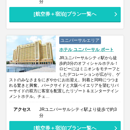
分
[航空券＋宿泊]プラン一覧へ
ユニバーサルエリア
ホテル ユニバーサル ポート
JRユニバーサルシティ駅から徒
歩約3分のオフィシャルホテル！
ロビーにはミニオンをモチーフと
したデコレーションが広がり、ゲ
ストのみなさまをにぎやかにお出迎え。到着と同時につつま
れる驚きと興奮。パークサイドと大阪ベイエリアを望むリバ
ーサイドの双方に客室を配置したリゾート＆エンターテイン
メントホテル。チェ…
アクセス
JRユニバーサルシティ駅より徒歩で約3
分
[航空券＋宿泊]プラン一覧へ