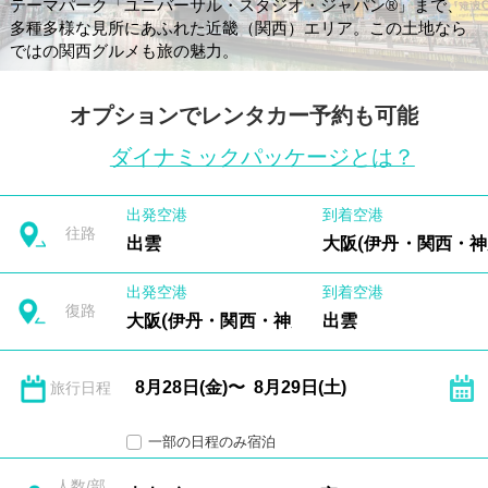
テーマパーク「ユニバーサル・スタジオ・ジャパン®」まで、
多種多様な見所にあふれた近畿（関西）エリア。この土地なら
ではの関西グルメも旅の魅力。
オプションでレンタカー予約も可能
ダイナミックパッケージとは？
出発空港
到着空港
往路
出雲
大阪(伊丹・関西・神
出発空港
到着空港
復路
大阪(伊丹・関西・神戸)
出雲
旅行日程
一部の日程のみ宿泊
人数/部