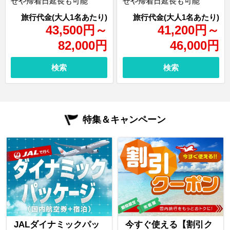
せや帰着日延長も可能
せや帰着日延長も可能
43,500
円
～
41,200
円
～
82,000
円
46,000
円
検索
検索
特集＆キャンペーン
JALダイナミックパッ
今すぐ使える【割引ク