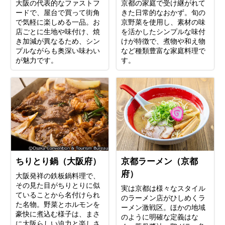
大阪の代表的なファストフ
京都の家庭で受け継がれて
ードで、屋台で買って街角
きた日常的なおかず。旬の
で気軽に楽しめる一品。お
京野菜を使用し、素材の味
店ごとに生地や味付け、焼
を活かしたシンプルな味付
き加減が異なるため、シン
けが特徴で、煮物や和え物
プルながらも奥深い味わい
など種類豊富な家庭料理で
が魅力です。
す。
ちりとり鍋（大阪府）
京都ラーメン（京都
府）
大阪発祥の鉄板鍋料理で、
その見た目がちりとりに似
実は京都は様々なスタイル
ていることから名付けられ
のラーメン店がひしめくラ
た名物。野菜とホルモンを
ーメン激戦区。ほかの地域
豪快に煮込む様子は、まさ
のように明確な定義はな
に大阪らしい迫力と楽しさ