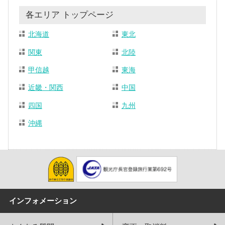
各エリア トップページ
北海道
東北
関東
北陸
甲信越
東海
近畿・関西
中国
四国
九州
沖縄
インフォメーション