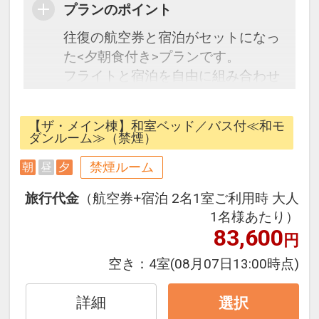
プランのポイント
往復の航空券と宿泊がセットになっ
た<夕朝食付き>プランです。
フライトと宿泊を自由に組み合わせ
できるダイナミックパッケージだか
ら、一都市滞在はもちろん周遊旅行
【ザ・メイン棟】和室ベッド／バス付≪和モ
にも最適！
ダンルーム≫（禁煙）
旅行期間中の1泊だけの宿泊や延
禁煙ルーム
朝
昼
夕
泊・飛び泊なども自由自在です。
フライトは、安心のJALまたは
旅行代金
（航空券+宿泊 2名1室ご利用時 大人
（JALグループ）確約！フライトマ
1名様あたり）
イル50％貯まります。
83,600
円
オプションでレンタカーや現地交
空き：
4室
(08月07日13:00時点)
通・体験プランなどの追加（同時予
約）が可能なプランもございます。
詳細
選択