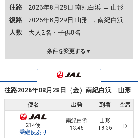
往路
2026年8月28日 南紀白浜 → 山形
復路
2026年8月29日 山形 → 南紀白浜
人数
大人2名・子供0名
条件を変更する▼
往路
2026年08月28日（金）
南紀白浜
→
山形
便名
出発
到着
空席
南紀白浜
山形
214便
13:45
18:35
乗継便あり