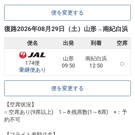
便を変更する
復路
2026年08月29日（土）
山形
→
南紀白浜
便名
出発
到着
空席
山形
南紀白浜
174便
09:50
12:50
乗継便あり
便を変更する
【空席状況】
○:空席あり(9席以上) 1～8:残席数(1～8席) ×：予
約不可
【フライト差額/1名】